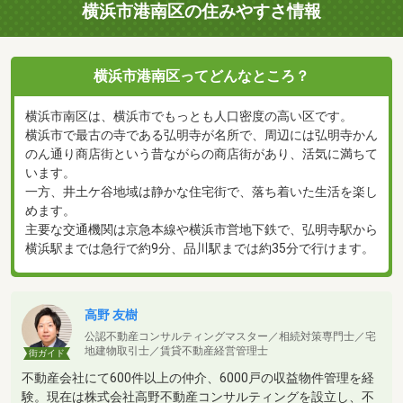
横浜市港南区の住みやすさ情報
横浜市港南区ってどんなところ？
横浜市南区は、横浜市でもっとも人口密度の高い区です。
横浜市で最古の寺である弘明寺が名所で、周辺には弘明寺かん
のん通り商店街という昔ながらの商店街があり、活気に満ちて
います。
一方、井土ケ谷地域は静かな住宅街で、落ち着いた生活を楽し
めます。
主要な交通機関は京急本線や横浜市営地下鉄で、弘明寺駅から
横浜駅までは急行で約9分、品川駅までは約35分で行けます。
高野 友樹
公認不動産コンサルティングマスター／相続対策専門士／宅
地建物取引士／賃貸不動産経営管理士
街ガイド
不動産会社にて600件以上の仲介、6000戸の収益物件管理を経
験。現在は株式会社高野不動産コンサルティングを設立し、不