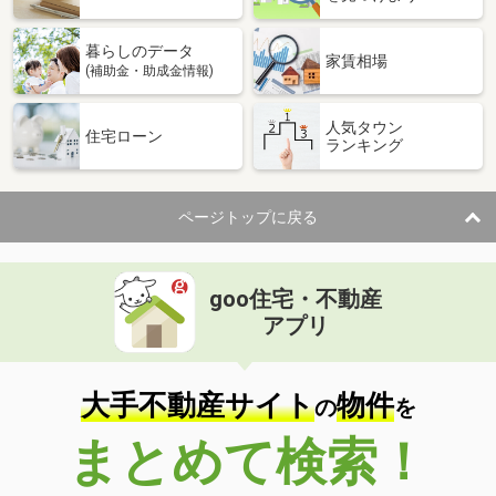
暮らしのデータ
家賃相場
(補助金・助成金情報)
人気タウン
住宅ローン
ランキング
ページトップに戻る
goo住宅・不動産
アプリ
大手不動産サイト
物件
の
を
まとめて検索！