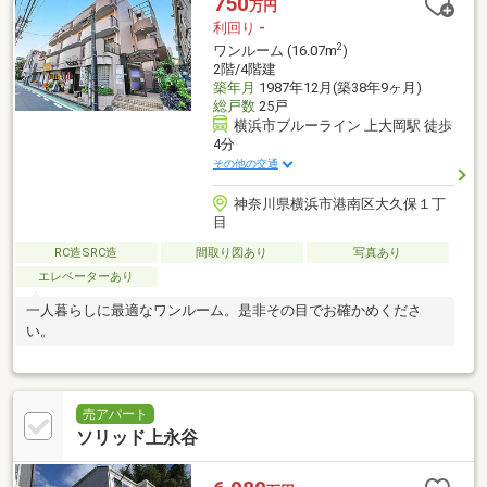
750
万円
利回り
-
2
ワンルーム (16.07m
)
2階/4階建
築年月
1987年12月(築38年9ヶ月)
総戸数
25戸
横浜市ブルーライン 上大岡駅 徒歩
4分
その他の交通
神奈川県横浜市港南区大久保１丁
目
RC造SRC造
間取り図あり
写真あり
エレベーターあり
一人暮らしに最適なワンルーム。是非その目でお確かめくださ
い。
売アパート
ソリッド上永谷