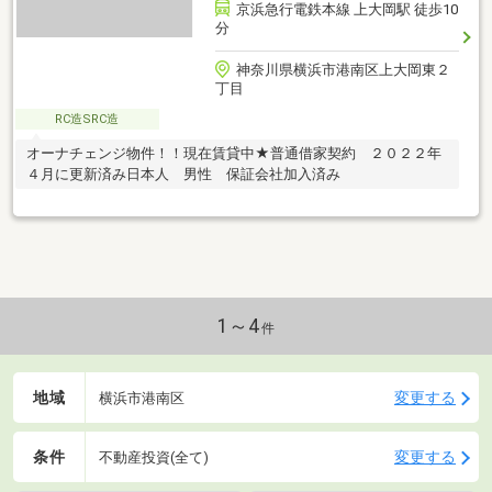
京浜急行電鉄本線 上大岡駅 徒歩10
分
神奈川県横浜市港南区上大岡東２
丁目
RC造SRC造
オーナチェンジ物件！！現在賃貸中★普通借家契約 ２０２２年
４月に更新済み日本人 男性 保証会社加入済み
1～4
件
地域
変更する
横浜市港南区
条件
変更する
不動産投資(全て)