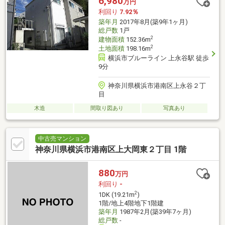
6,980
万円
利回り
7.92％
築年月
2017年8月(築9年1ヶ月)
総戸数
1戸
2
建物面積
152.36m
2
土地面積
198.16m
横浜市ブルーライン 上永谷駅 徒歩
9分
神奈川県横浜市港南区上永谷２丁
目
木造
間取り図あり
写真あり
中古売マンション
神奈川県横浜市港南区上大岡東２丁目 1階
880
万円
利回り
-
2
1DK (19.21m
)
1階/地上4階地下1階建
築年月
1987年2月(築39年7ヶ月)
総戸数
-