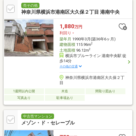
売その他
神奈川県横浜市港南区大久保２丁目 港南中央
1,880
万円
利回り
-
築年月
1990年3月(築36年6ヶ月)
2
建物面積
115.96m
2
土地面積
96.12m
横浜市ブルーライン 港南中央駅 徒
歩14分
その他の交通
神奈川県横浜市港南区大久保２丁
目
1週間以内公開
木造
間取り図あり
写真あり
駐車場あり
中古売マンション
メゾン・ド・セレーブル