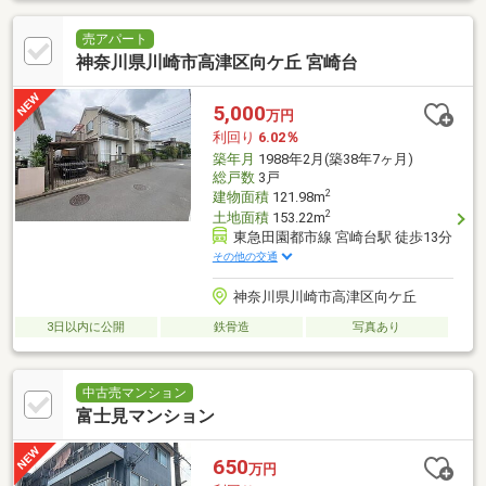
売アパート
神奈川県川崎市高津区向ケ丘 宮崎台
5,000
万円
利回り
6.02％
築年月
1988年2月(築38年7ヶ月)
総戸数
3戸
2
建物面積
121.98m
2
土地面積
153.22m
東急田園都市線 宮崎台駅 徒歩13分
その他の交通
神奈川県川崎市高津区向ケ丘
3日以内に公開
鉄骨造
写真あり
中古売マンション
富士見マンション
650
万円