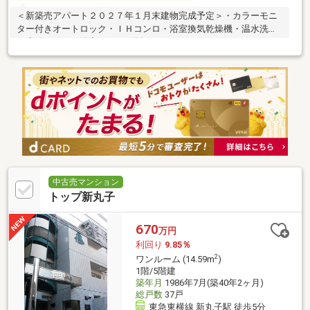
＜新築売アパート２０２７年１月末建物完成予定＞・カラーモニ
ター付きオートロック・ＩＨコンロ・浴室換気乾燥機・温水洗浄
便座付トイレ・浴室、トイレ別＜ライフインフォメーション＞・
小田急ＯＸ・・・・・・・・・約６８０ｍ（徒歩９分）・原田内
科クリニック・・・・・約２２０ｍ（徒歩３分）・ファミリーマ
ート西生田店・・約４３０ｍ（徒歩６分）
中古売マンション
トップ新丸子
670
万円
利回り
9.85％
2
ワンルーム (14.59m
)
1階/5階建
築年月
1986年7月(築40年2ヶ月)
総戸数
37戸
東急東横線 新丸子駅 徒歩5分