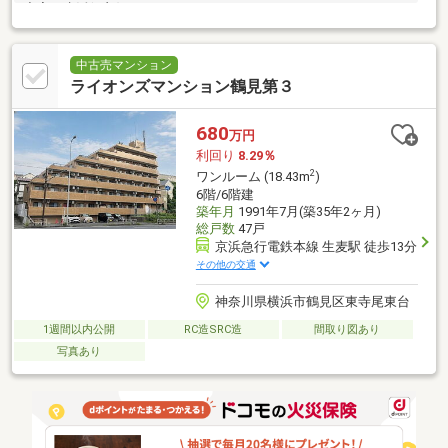
充実で生活便良好
中古売マンション
ライオンズマンション鶴見第３
680
万円
利回り
8.29％
2
ワンルーム (18.43m
)
6階/6階建
築年月
1991年7月(築35年2ヶ月)
総戸数
47戸
京浜急行電鉄本線 生麦駅 徒歩13分
その他の交通
神奈川県横浜市鶴見区東寺尾東台
1週間以内公開
RC造SRC造
間取り図あり
写真あり