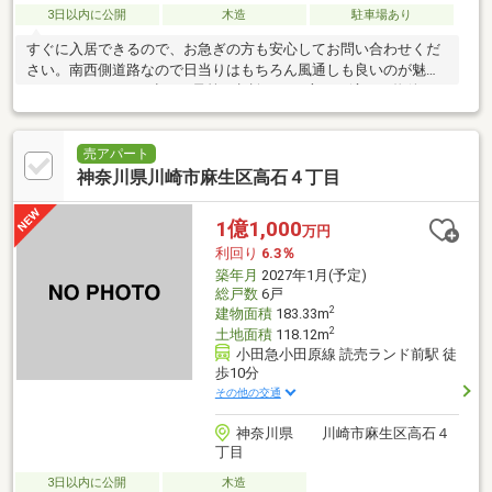
3日以内に公開
木造
駐車場あり
すぐに入居できるので、お急ぎの方も安心してお問い合わせくだ
さい。南西側道路なので日当りはもちろん風通しも良いのが魅力
です。700万円と、少しご予算を相談したい方にも適した物件で
す。浴室に窓がついてい
売アパート
神奈川県川崎市麻生区高石４丁目
1億1,000
万円
利回り
6.3％
築年月
2027年1月(予定)
総戸数
6戸
2
建物面積
183.33m
2
土地面積
118.12m
小田急小田原線 読売ランド前駅 徒
歩10分
その他の交通
神奈川県 川崎市麻生区高石４
丁目
3日以内に公開
木造