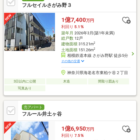
フルセイルさがみ野３
1億7,400
万円
利回り
5.1％
築年月
2026年3月(築1年未満)
総戸数
12戸
2
建物面積
315.21m
2
土地面積
151.26m
相模鉄道本線 さがみ野駅 徒歩5分
その他の交通
神奈川県海老名市東柏ケ谷２丁目
3日以内に公開
木造
間取り図あり
写真あり
売アパート
フルール井土ヶ谷
1億6,950
万円
利回り
7.5％