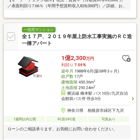
／表面利回り7.66％（年間予想賃料収入828,000円）／詳細、お気
軽にお問合せください！
一括売マンション
全１７戸、２０１９年屋上防水工事実施のＲＣ造
一棟アパート
1億2,300
万円
利回り
7.59％
築年月
1988年6月(築38年3ヶ月)
総戸数
17戸
2
建物面積
450.36m
2
土地面積
293.24m
横浜線 橋本駅 バス10分/九沢自治
会館前バス停 停歩3分
神奈川県 相模原市緑区下九沢
1週間以内公開
RC造SRC造
写真あり
ローンのご相談承ります。お気軽にお問い合わせください。