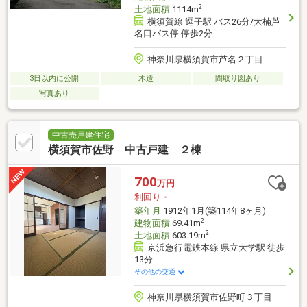
2
土地面積
1114m
横須賀線 逗子駅 バス26分/大楠芦
名口バス停 停歩2分
神奈川県横須賀市芦名２丁目
3日以内に公開
木造
間取り図あり
写真あり
中古売戸建住宅
横須賀市佐野 中古戸建 ２棟
700
万円
利回り
-
築年月
1912年1月(築114年8ヶ月)
2
建物面積
69.41m
2
土地面積
603.19m
京浜急行電鉄本線 県立大学駅 徒歩
13分
その他の交通
神奈川県横須賀市佐野町３丁目