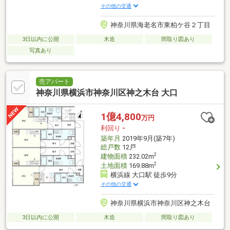
その他の交通
神奈川県海老名市東柏ケ谷２丁目
3日以内に公開
木造
間取り図あり
写真あり
売アパート
神奈川県横浜市神奈川区神之木台 大口
1億4,800
万円
利回り
-
築年月
2019年9月(築7年)
総戸数
12戸
2
建物面積
232.02m
2
土地面積
169.88m
横浜線 大口駅 徒歩9分
その他の交通
神奈川県横浜市神奈川区神之木台
3日以内に公開
木造
間取り図あり