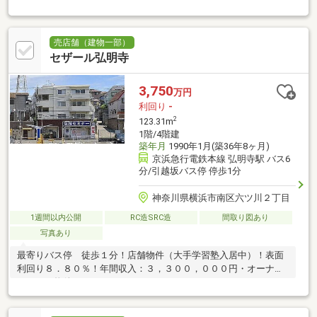
売店舗（建物一部）
セザール弘明寺
3,750
万円
利回り
-
2
123.31m
1階/4階建
築年月
1990年1月(築36年8ヶ月)
京浜急行電鉄本線 弘明寺駅 バス6
分/引越坂バス停 停歩1分
神奈川県横浜市南区六ツ川２丁目
1週間以内公開
RC造SRC造
間取り図あり
写真あり
最寄りバス停 徒歩１分！店舗物件（大手学習塾入居中）！表面
利回り８．８０％！年間収入：３，３００，０００円・オーナー
チェンジ物件！