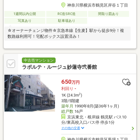
神奈川県横浜市鶴見区岸谷１丁目
1週間以内公開
RC造SRC造
間取り図あり
写真あり
駐車場あり
☆オーナーチェンジ物件☆京急本線【生麦】駅から徒歩9分！複
数路線利用可！宅配ボックス設置済み！
中古売マンション
ラポルテ・ルージュ妙蓮寺弐番館
650
万円
利回り
-
2
1K (24.3m
)
3階/5階建
築年月
1990年8月(築36年1ヶ月)
総戸数
16戸
京浜東北・根岸線 鶴見駅 バス10
分/東高校入口バス停 停歩1分
その他の交通
神奈川県横浜市鶴見区馬場１丁目