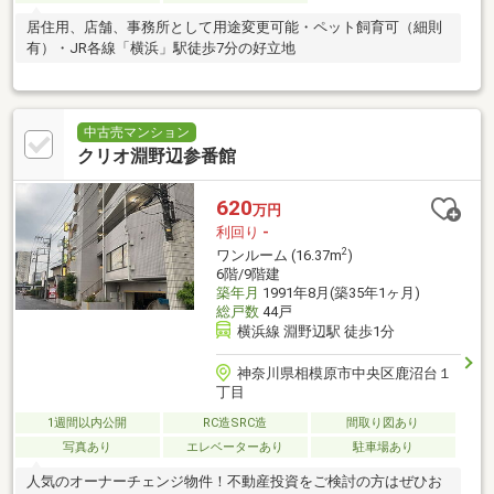
居住用、店舗、事務所として用途変更可能・ペット飼育可（細則
有）・JR各線「横浜」駅徒歩7分の好立地
中古売マンション
クリオ淵野辺参番館
620
万円
利回り
-
2
ワンルーム (16.37m
)
6階/9階建
築年月
1991年8月(築35年1ヶ月)
総戸数
44戸
横浜線 淵野辺駅 徒歩1分
神奈川県相模原市中央区鹿沼台１
丁目
1週間以内公開
RC造SRC造
間取り図あり
写真あり
エレベーターあり
駐車場あり
人気のオーナーチェンジ物件！不動産投資をご検討の方はぜひお