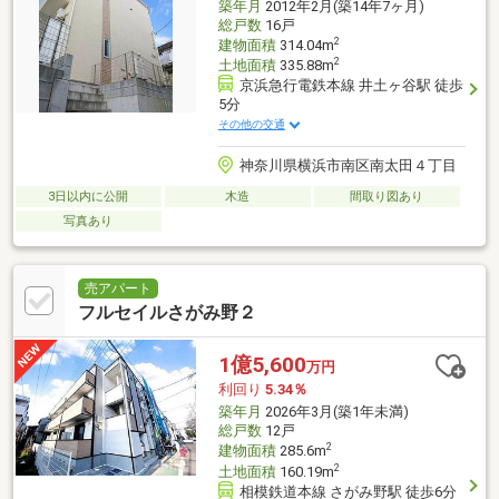
築年月
2012年2月(築14年7ヶ月)
総戸数
16戸
2
建物面積
314.04m
2
土地面積
335.88m
京浜急行電鉄本線 井土ヶ谷駅 徒歩
5分
その他の交通
神奈川県横浜市南区南太田４丁目
3日以内に公開
木造
間取り図あり
写真あり
売アパート
フルセイルさがみ野２
1億5,600
万円
利回り
5.34％
築年月
2026年3月(築1年未満)
総戸数
12戸
2
建物面積
285.6m
2
土地面積
160.19m
相模鉄道本線 さがみ野駅 徒歩6分