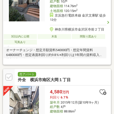
総戸数
10戸
2
建物面積
114.76m
2
土地面積
120.15m
京浜急行電鉄本線 金沢文庫駅 徒歩
13分
神奈川県横浜市金沢区寺前２丁目
3日以内に公開
木造
間取り図あり
写真あり
オーナーチェンジ・想定月額賃料540000円・想定年間賃料
6480000円・想定表面利回り約9.8％※利回りは1年間の賃料収入を
購入金額で除して求めたもの。賃料収入は将来にわたり得られる
保証はない。
売アパート
外全 横浜市南区大岡１丁目
4,580
万円
利回り
6.7％
築年月
2015年12月(築10年9ヶ月)
総戸数
4戸
2
建物面積
88.86m