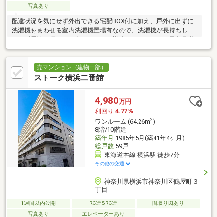
写真あり
配達状況を気にせず外出できる宅配BOX付に加え、戸外に出ずに
洗濯機をまわせる室内洗濯機置場有なので、洗濯機が長持ちしま
す。耐震性に優れると言われるＲＣ構造のマンション。是非見学
にお越しください。
売マンション（建物一部）
ストーク横浜二番館
4,980
万円
利回り
4.77％
2
ワンルーム (64.26m
)
8階/10階建
築年月
1985年5月(築41年4ヶ月)
総戸数
59戸
東海道本線 横浜駅 徒歩7分
その他の交通
神奈川県横浜市神奈川区鶴屋町３
丁目
1週間以内公開
RC造SRC造
間取り図あり
写真あり
エレベーターあり