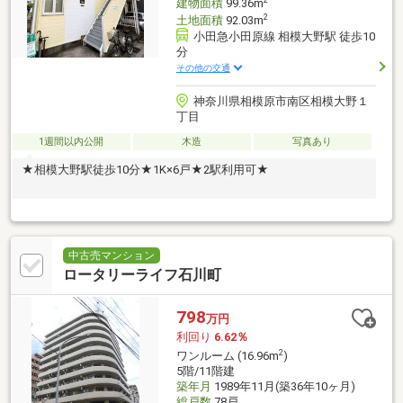
2
建物面積
99.36m
2
土地面積
92.03m
小田急小田原線 相模大野駅 徒歩10
分
その他の交通
神奈川県相模原市南区相模大野１
丁目
1週間以内公開
木造
写真あり
★相模大野駅徒歩10分★1K×6戸★2駅利用可★
中古売マンション
ロータリーライフ石川町
798
万円
利回り
6.62％
2
ワンルーム (16.96m
)
5階/11階建
築年月
1989年11月(築36年10ヶ月)
総戸数
78戸