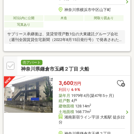
神奈川県横浜市中区山下町
3日以内に公開
木造
間取り図あり
写真あり
サブリース承継後は、賃貸管理戸数1位の大東建託グループ会社
（週刊全国賃貸住宅新聞（2022年8月15日発行号）で発表された
「2022年管理戸数ランキング1083社」において第1位を獲得）が
管理を行い、
売アパート
神奈川県鎌倉市玉縄２丁目 大船
3,600
万円
利回り
6.9％
築年月
1979年4月(築47年5ヶ月)
総戸数
4戸
2
建物面積
128.14m
2
土地面積
168.77m
湘南新宿ライン宇須 大船駅 徒歩22
分
神奈川県鎌倉市玉縄２丁目