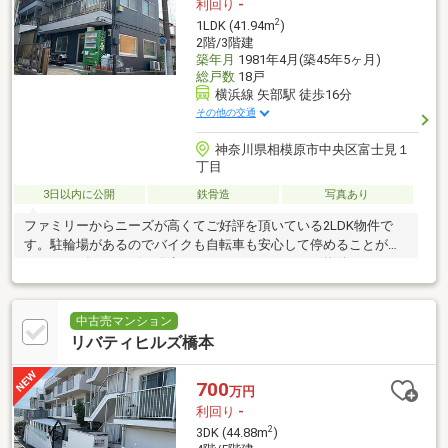
利回り
-
2
1LDK (41.94m
)
2階/3階建
築年月
1981年4月(築45年5ヶ月)
総戸数
18戸
横浜線 矢部駅 徒歩16分
その他の交通
神奈川県相模原市中央区富士見１
丁目
3日以内に公開
鉄骨造
写真あり
ファミリーからニーズが高くてご好評を頂いている2LDK物件で
す。駐輪場があるのでバイクも自転車も安心して停めることがで
きます。ダニやカビの発生しづらい、フローリング物件です。
中古売マンション
リバティヒルズ橋本
700
万円
利回り
-
2
3DK (44.88m
)