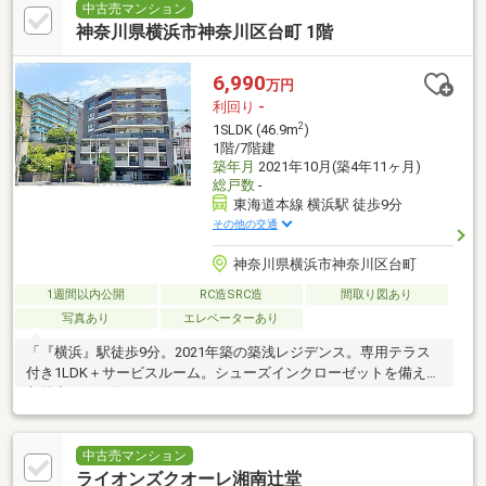
中古売マンション
神奈川県横浜市神奈川区台町 1階
6,990
万円
利回り
-
2
1SLDK (46.9m
)
1階/7階建
築年月
2021年10月(築4年11ヶ月)
総戸数
-
東海道本線 横浜駅 徒歩9分
その他の交通
神奈川県横浜市神奈川区台町
1週間以内公開
RC造SRC造
間取り図あり
写真あり
エレベーターあり
「『横浜』駅徒歩9分。2021年築の築浅レジデンス。専用テラス
付き1LDK＋サービスルーム。シューズインクローゼットを備えた
収納力のある住まいです。」
中古売マンション
ライオンズクオーレ湘南辻堂