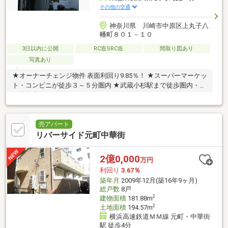
その他の交通
神奈川県 川崎市中原区上丸子八
幡町８０１－１０
3日以内に公開
RC造SRC造
間取り図あり
写真あり
★オーナーチェンジ物件 表面利回り9.85％！ ★スーパーマーケッ
ト・コンビニが徒歩３～５分圏内 ★武蔵小杉駅まで徒歩圏内・買
い物便利
売アパート
リバーサイド元町中華街
2億0,000
万円
利回り
3.67％
築年月
2009年12月(築16年9ヶ月)
総戸数
8戸
2
建物面積
181.88m
2
土地面積
194.57m
横浜高速鉄道ＭＭ線 元町・中華街
駅 徒歩4分