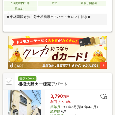
1週間以内公開
木造
間取り図あり
写真あり
★東林間駅徒歩10分★相模原市アパート★ロフト付き★
売アパート
相模大野★一棟売アパート
3,790
万円
利回り
7.18％
築年月
1989年5月(築37年4ヶ月)
総戸数
6戸