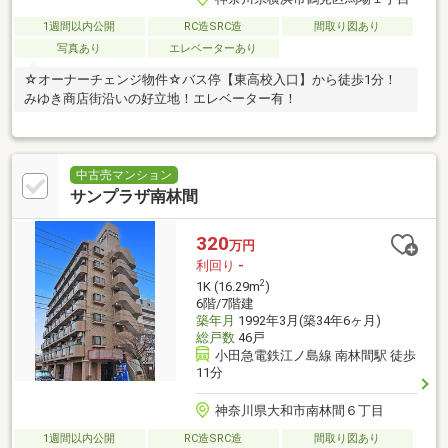
1週間以内公開
RC造SRC造
間取り図あり
写真あり
エレベーターあり
☆オーナーチェンジ物件☆バス停【東高校入口】から徒歩1分！
みゆき商店街沿いの好立地！エレベーター有！
中古売マンション
サンプラザ南林間
320
万円
利回り
-
2
1K (16.29m
)
6階/7階建
築年月
1992年3月(築34年6ヶ月)
総戸数
46戸
小田急電鉄江ノ島線 南林間駅 徒歩
11分
神奈川県大和市南林間６丁目
1週間以内公開
RC造SRC造
間取り図あり