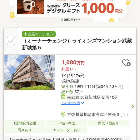
中古売マンション
（オーナーチェンジ）ライオンズマンション武蔵
新城第５
1,080
万円
利回り
-
2
1K (25.37m
)
3階/6階建
築年月
1991年11月(築34年10ヶ月)
総戸数
57戸
南武線 武蔵新城駅 徒歩10分
その他の交通
神奈川県川崎市高津区末長３丁目
1週間以内公開
RC造SRC造
間取り図あり
写真あり
エレベーターあり
【オーナーチェンジ物件】現況：賃貸中（月額賃料等69,000円）