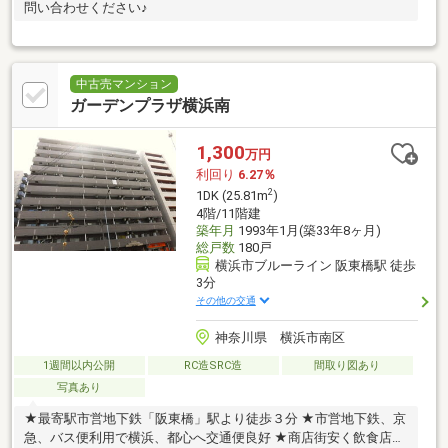
問い合わせください♪
中古売マンション
ガーデンプラザ横浜南
1,300
万円
利回り
6.27％
2
1DK (25.81m
)
4階/11階建
築年月
1993年1月(築33年8ヶ月)
総戸数
180戸
横浜市ブルーライン 阪東橋駅 徒歩
3分
その他の交通
神奈川県 横浜市南区
1週間以内公開
RC造SRC造
間取り図あり
写真あり
★最寄駅市営地下鉄「阪東橋」駅より徒歩３分 ★市営地下鉄、京
急、バス便利用で横浜、都心へ交通便良好 ★商店街安く飲食店等