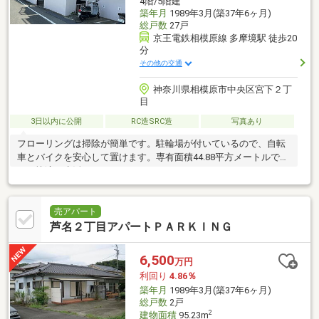
4階/5階建
築年月
1989年3月(築37年6ヶ月)
総戸数
27戸
京王電鉄相模原線 多摩境駅 徒歩20
分
その他の交通
神奈川県相模原市中央区宮下２丁
目
3日以内に公開
RC造SRC造
写真あり
フローリングは掃除が簡単です。駐輪場が付いているので、自転
車とバイクを安心して置けます。専有面積44.88平方メートルです
ので快適な生活ができます。
売アパート
芦名２丁目アパートＰＡＲＫＩＮＧ
6,500
万円
利回り
4.86％
築年月
1989年3月(築37年6ヶ月)
総戸数
2戸
2
建物面積
95.23m