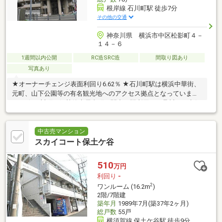
根岸線 石川町駅 徒歩7分
その他の交通
神奈川県 横浜市中区松影町４－
１４－６
1週間以内公開
RC造SRC造
間取り図あり
写真あり
★オーナーチェンジ表面利回り6.62％ ★石川町駅は横浜中華街、
元町、山下公園等の有名観光地へのアクセス拠点となっていま
す。 ★石川町・伊勢佐木長者町・関内３駅利用可で品川へは直行
約36分
中古売マンション
スカイコート保土ケ谷
510
万円
利回り
-
2
ワンルーム (16.2m
)
2階/7階建
築年月
1989年7月(築37年2ヶ月)
総戸数
55戸
横須賀線 保土ケ谷駅 徒歩9分