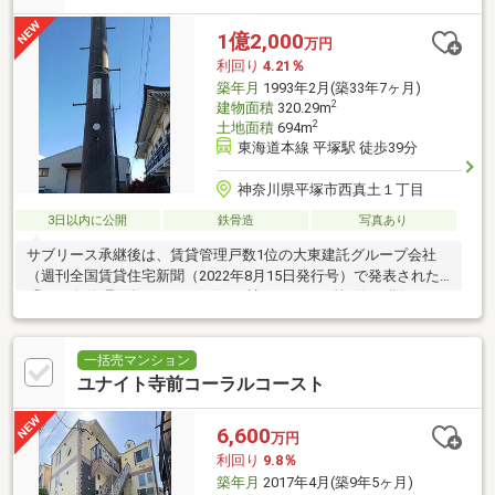
1億2,000
万円
利回り
4.21％
築年月
1993年2月(築33年7ヶ月)
2
建物面積
320.29m
2
土地面積
694m
東海道本線 平塚駅 徒歩39分
神奈川県平塚市西真土１丁目
3日以内に公開
鉄骨造
写真あり
サブリース承継後は、賃貸管理戸数1位の大東建託グループ会社
（週刊全国賃貸住宅新聞（2022年8月15日発行号）で発表された
「2022年管理戸数ランキング1083社」において第1位を獲得）が
管理を行い、
一括売マンション
ユナイト寺前コーラルコースト
6,600
万円
利回り
9.8％
築年月
2017年4月(築9年5ヶ月)