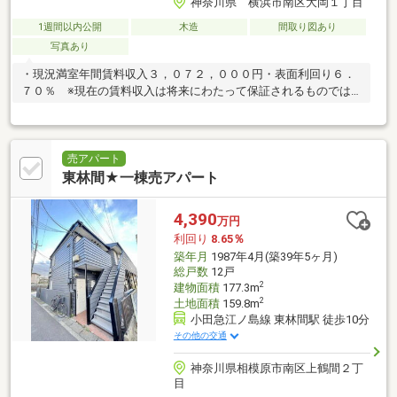
神奈川県 横浜市南区大岡１丁目
1週間以内公開
木造
間取り図あり
写真あり
・現況満室年間賃料収入３，０７２，０００円・表面利回り６．
７０％ ※現在の賃料収入は将来にわたって保証されるものでは
ありません
売アパート
東林間★一棟売アパート
4,390
万円
利回り
8.65％
築年月
1987年4月(築39年5ヶ月)
総戸数
12戸
2
建物面積
177.3m
2
土地面積
159.8m
小田急江ノ島線 東林間駅 徒歩10分
その他の交通
神奈川県相模原市南区上鶴間２丁
目