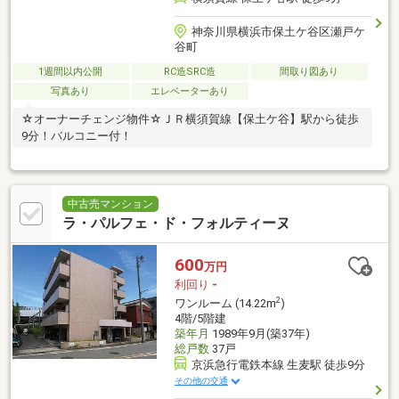
神奈川県横浜市保土ケ谷区瀬戸ケ
谷町
1週間以内公開
RC造SRC造
間取り図あり
写真あり
エレベーターあり
☆オーナーチェンジ物件☆ＪＲ横須賀線【保土ケ谷】駅から徒歩
9分！バルコニー付！
中古売マンション
ラ・パルフェ・ド・フォルティーヌ
600
万円
利回り
-
2
ワンルーム (14.22m
)
4階/5階建
築年月
1989年9月(築37年)
総戸数
37戸
京浜急行電鉄本線 生麦駅 徒歩9分
その他の交通