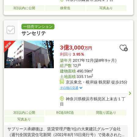
3日以内に公開
鉄骨造
写真あり
一括売マンション
サンセリテ
3億3,000
万円
利回り
3.95％
築年月
2017年12月(築8年9ヶ月)
総戸数
12戸
2
建物面積
490.59m
2
土地面積
335.11m
京浜東北・根岸線 鶴見駅 徒歩25分
その他の交通
神奈川県横浜市鶴見区上末吉１丁
目
3日以内に公開
RC造SRC造
間取り図あり
写真あり
サブリース承継後は、賃貸管理戸数1位の大東建託グループ会社
（週刊全国賃貸住宅新聞（2022年8月15日発行号）で発表された