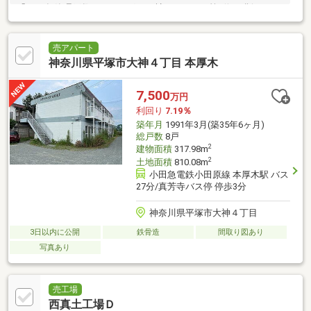
「2022年管理戸数ランキング1083社」において第1位を獲得）が
管理を行い、
売アパート
神奈川県平塚市大神４丁目 本厚木
7,500
万円
利回り
7.19％
築年月
1991年3月(築35年6ヶ月)
総戸数
8戸
2
建物面積
317.98m
2
土地面積
810.08m
小田急電鉄小田原線 本厚木駅 バス
27分/真芳寺バス停 停歩3分
神奈川県平塚市大神４丁目
3日以内に公開
鉄骨造
間取り図あり
写真あり
売工場
西真土工場Ｄ