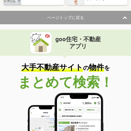
ページトップに戻る
goo住宅・不動産
アプリ
大手不動産サイト
物件
の
を
まとめて検索！