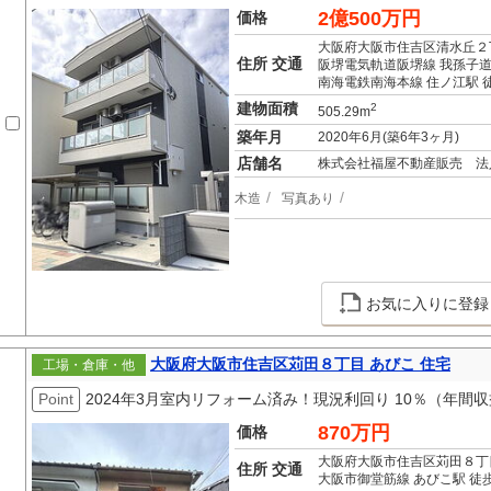
2億500万円
価格
大阪府大阪市住吉区清水丘２
住所 交通
阪堺電気軌道阪堺線 我孫子道
南海電鉄南海本線 住ノ江駅 
建物面積
2
505.29m
築年月
2020年6月(築6年3ヶ月)
店舗名
株式会社福屋不動産販売 法
木造
写真あり
お気に入りに登録
大阪府大阪市住吉区苅田８丁目 あびこ 住宅
工場・倉庫・他
Point
2024年3月室内リフォーム済み！現況利回り 10％（年間収益
870万円
価格
大阪府大阪市住吉区苅田８丁
住所 交通
大阪市御堂筋線 あびこ駅 徒歩