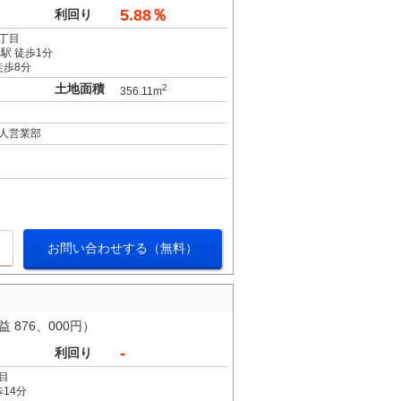
5.88％
利回り
丁目
駅 徒歩1分
徒歩8分
土地面積
2
356.11m
人営業部
お問い合わせする（無料）
 876、000円）
-
利回り
目
14分