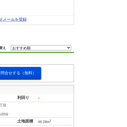
せメールを登録
替え
お問合せする（無料）
-
利回り
丁目
20分
土地面積
2
46.28m