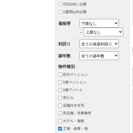
3日以内に公開
1週間以内公開
価格帯
～
利回り
築年数
物件種別
区分マンション
1棟マンション
1棟アパート
売ビル
店舗付き住宅
売店舗・売事務所
ホテル・旅館
工場・倉庫・他