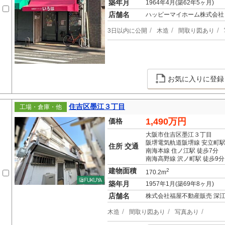
築年月
1964年4月(築62年5ヶ月)
店舗名
ハッピーマイホーム株式会社
3日以内に公開
木造
間取り図あり
お気に入りに登録
住吉区墨江３丁目
工場・倉庫・他
1,490万円
価格
大阪市住吉区墨江３丁目
阪堺電気軌道阪堺線 安立町駅
住所 交通
南海本線 住ノ江駅 徒歩7分
南海高野線 沢ノ町駅 徒歩9分
建物面積
2
170.2m
築年月
1957年1月(築69年8ヶ月)
店舗名
株式会社福屋不動産販売 深
木造
間取り図あり
写真あり