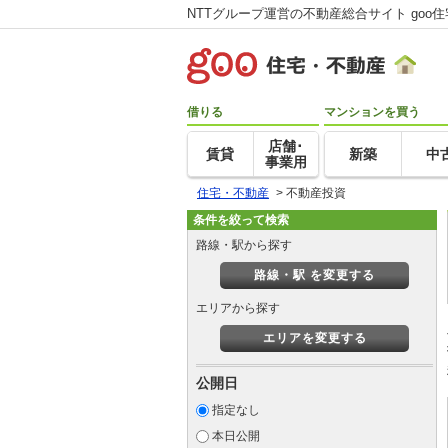
NTTグループ運営の不動産総合サイト goo
借りる
マンションを買う
店舗･
賃貸
新築
中
事業用
住宅・不動産
>
不動産投資
条件を絞って検索
路線・駅から探す
路線・駅 を変更する
エリアから探す
エリアを変更する
公開日
指定なし
本日公開