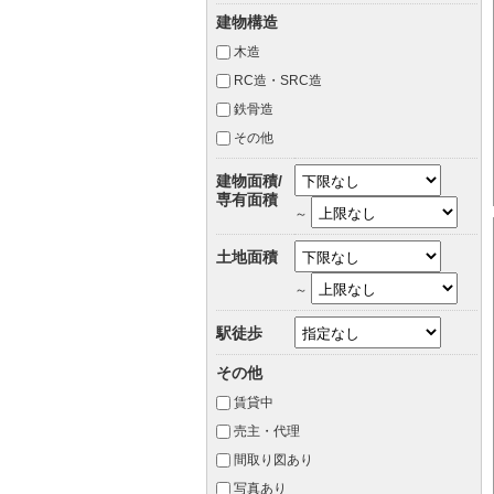
建物構造
木造
RC造・SRC造
鉄骨造
その他
建物面積/
専有面積
～
土地面積
～
駅徒歩
その他
賃貸中
売主・代理
間取り図あり
写真あり