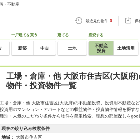
住宅・不動産
0
最近見た物件
保
一戸建てを買う
建てる
投資する
不動産
古
新築
中古
土地
土地活用
投資
工場・倉庫・他 大阪市住吉区(大阪府
物件・投資物件一覧
工場・倉庫・他 大阪市住吉区(大阪府)の不動産投資、投資用不動産な
投資用のマンション・アパートなどの収益物件・投資物件情報を探すな
種別・人気のこだわり条件から物件を簡単検索。理想の部屋探しをgo
現在の絞り込み検索条件
地域
： 大阪市住吉区