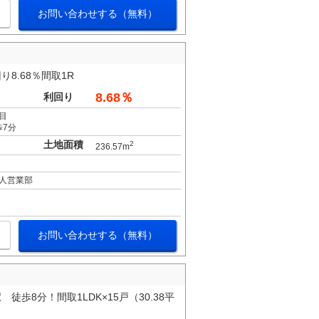
お問い合わせする（無料）
8.68％間取1R
8.68％
利回り
目
歩7分
土地面積
2
236.57m
人営業部
お問い合わせする（無料）
8分！間取1LDK×15戸（30.38平