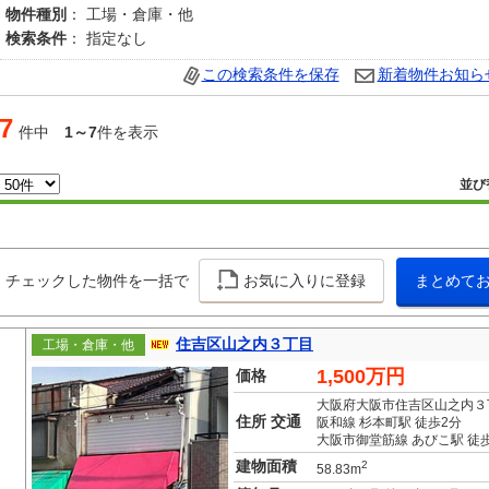
物件種別
： 工場・倉庫・他
検索条件
： 指定なし
この検索条件を保存
新着物件お知ら
7
件中
1～7
件を表示
並び
チェックした物件を一括で
お気に入りに登録
まとめて
住吉区山之内３丁目
工場・倉庫・他
1,500万円
価格
大阪府大阪市住吉区山之内３
住所 交通
阪和線 杉本町駅 徒歩2分
大阪市御堂筋線 あびこ駅 徒歩
建物面積
2
58.83m