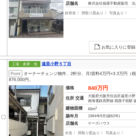
店舗名
株式会社福屋不動産販売 法
鉄骨造
間取り図あり
写真あり
お気に入りに登録
遠里小野５丁目
工場・倉庫・他
Point
オーナーチェンジ物件、2軒分、月/賃料4万円+3.3万円（
876,000円。
840万円
価格
大阪府大阪市住吉区遠里小野
住所 交通
南海電鉄高野線 我孫子前駅 
建物面積
2
68m
築年月
1964年9月(築62年)
店舗名
ケーズハウス
木造
間取り図あり
写真あり