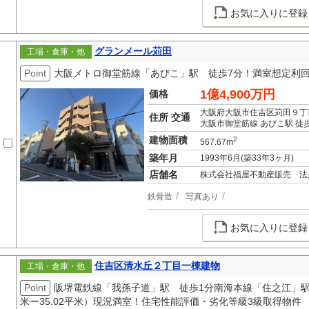
お気に入りに登録
グランメール苅田
工場・倉庫・他
Point
大阪メトロ御堂筋線「あびこ」駅 徒歩7分！満室想定利回り
1億4,900万円
価格
大阪府大阪市住吉区苅田９丁
住所 交通
大阪市御堂筋線 あびこ駅 徒
建物面積
2
567.67m
築年月
1993年6月(築33年3ヶ月)
店舗名
株式会社福屋不動産販売 法
鉄骨造
写真あり
お気に入りに登録
住吉区清水丘２丁目一棟建物
工場・倉庫・他
Point
阪堺電鉄線「我孫子道」駅 徒歩1分南海本線「住之江」駅 徒歩
米ー35.02平米）現況満室！住宅性能評価・劣化等級3級取得物件