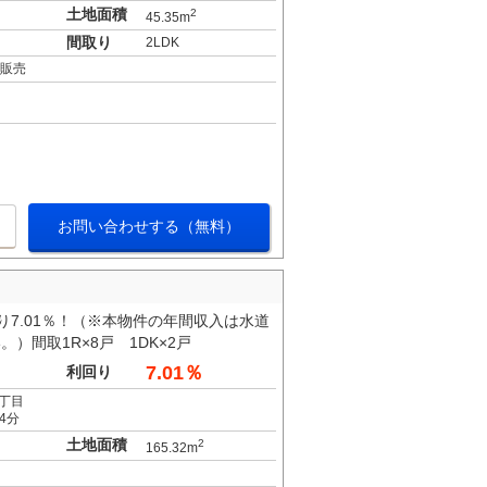
土地面積
2
45.35m
間取り
2LDK
産販売
お問い合わせする（無料）
7.01％！（※本物件の年間収入は水道
間取1R×8戸 1DK×2戸
7.01％
利回り
丁目
4分
土地面積
2
165.32m