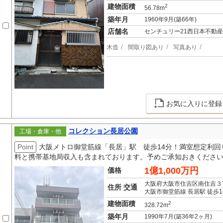
建物面積
2
56.78m
築年月
1960年9月(築66年)
店舗名
センチュリー21西日本不動
木造
間取り図あり
写真あり
お気に入りに登録
コレクション長居公園
工場・倉庫・他
Point
大阪メトロ御堂筋線「長居」駅 徒歩14分！満室想定利回り
料と携帯基地局収入も含まれております。予めご承知おきください。）
1億1,000万円
価格
大阪府大阪市住吉区南住吉３
住所 交通
大阪市御堂筋線 長居駅 徒歩1
建物面積
2
328.72m
築年月
1990年7月(築36年2ヶ月)