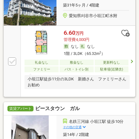
築31年5ヶ月 / 4階建
愛知県刈谷市小垣江町水附
6.60
万円
管理費4,000円
なし
なし
2
1階 / 3LDK（65.32m
）
礼金なし
敷金なし
更新料なし
ファミリー
バス・トイレ別
駐車場(近隣含)
小垣江駅徒歩11分の3LDK 新婚さん ファミリーさん
お勧め
ピースタウン ガル
賃貸アパート
名鉄三河線 小垣江駅 徒歩10分
その他の交通
築14年 / 2階建