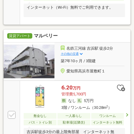
インターネット（Wi-Fi）無料でご利用できます。
マルベリー
賃貸アパート
名鉄三河線 吉浜駅 徒歩2分
その他の交通
築7年10ヶ月 / 3階建
愛知県高浜市屋敷町１
6.20
万円
管理費5,700円
なし
5万円
2
3階 / ワンルーム（30.28m
）
敷金なし
一人暮らし
ワンルーム
バス・トイレ別
駐車場(近隣含)
インターネット無料
吉浜駅徒歩3分の最上階角部屋 インターネット無