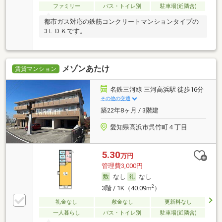
ファミリー
バス・トイレ別
駐車場(近隣含)
都市ガス対応の鉄筋コンクリートマンションタイプの
3ＬＤＫです。
メゾンあたけ
賃貸マンション
名鉄三河線 三河高浜駅 徒歩16分
その他の交通
築22年8ヶ月 / 3階建
愛知県高浜市呉竹町４丁目
5.30
万円
管理費3,000円
なし
なし
2
3階 / 1K（40.09m
）
礼金なし
敷金なし
更新料なし
一人暮らし
バス・トイレ別
駐車場(近隣含)