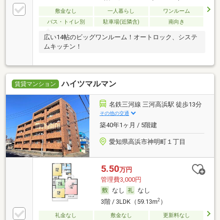
敷金なし
一人暮らし
ワンルーム
バス・トイレ別
駐車場(近隣含)
南向き
広い14帖のビッグワンルーム！オートロック、システ
ムキッチン！
ハイツマルマン
賃貸マンション
名鉄三河線 三河高浜駅 徒歩13分
その他の交通
築40年1ヶ月 / 5階建
愛知県高浜市神明町１丁目
5.50
万円
管理費3,000円
なし
なし
2
3階 / 3LDK（59.13m
）
礼金なし
敷金なし
更新料なし