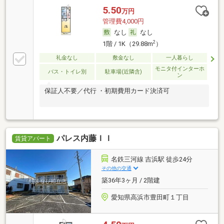
5.50
万円
管理費4,000円
なし
なし
2
1階 / 1K（29.88m
）
礼金なし
敷金なし
一人暮らし
モニタ付インターホ
バス・トイレ別
駐車場(近隣含)
ン
保証人不要／代行 ・初期費用カード決済可
パレス内藤ＩＩ
賃貸アパート
名鉄三河線 吉浜駅 徒歩24分
その他の交通
築36年3ヶ月 / 2階建
愛知県高浜市豊田町１丁目