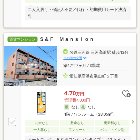
二人入居可・保証人不要／代行 ・初期費用カード決済
可
Ｓ＆Ｆ Ｍａｎｓｉｏｎ
賃貸マンション
名鉄三河線 三河高浜駅 徒歩12分
その他の交通
築17年7ヶ月 / 3階建
愛知県高浜市湯山町５丁目
4.70
万円
管理費4,000円
なし
なし
2
1階 / ワンルーム（28.05m
）
礼金なし
敷金なし
更新料なし
一人暮らし
ワンルーム
バス・トイレ別
オートロック、ＲＣ造マンションタイプ！バストイレ