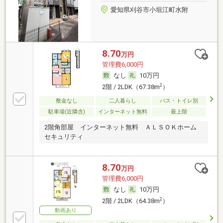
愛知県刈谷市小垣江町水附
8.70
万円
管理費6,000円
なし
10万円
2
2階 / 2LDK（67.38m
）
敷金なし
二人暮らし
バス・トイレ別
駐車場(近隣含)
インターネット無料
最上階
2階角部屋 インターネット無料 ＡＬＳＯＫホーム
セキュリティ
8.70
万円
管理費6,000円
なし
10万円
2
2階 / 2LDK（64.38m
）
動画あり