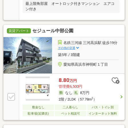
最上階角部屋 オートロック付きマンション エアコ
ン付き
セジュール中部公園
賃貸アパート
名鉄三河線 三河高浜駅 徒歩19分
その他の交通
築5年 / 3階建
愛知県高浜市神明町１丁目
8.80
万円
管理費6,500円
なし
8万円
2
2階 / 2LDK（57.78m
）
敷金なし
二人暮らし
バス・トイレ別
駐車場(近隣含)
ペット相談可
インターネット無料