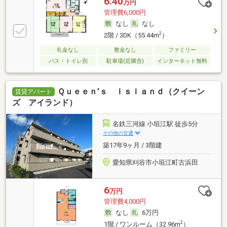
6.40
万円
管理費6,000円
なし
なし
2
2階 / 3DK（55.44m
）
礼金なし
敷金なし
ファミリー
バス・トイレ別
駐車場(近隣含)
インターネット無料
Ｑｕｅｅｎ’ｓ Ｉｓｌａｎｄ（クイーン
賃貸アパート
ズ アイランド）
名鉄三河線 小垣江駅 徒歩5分
その他の交通
築17年9ヶ月 / 3階建
愛知県刈谷市小垣江町古浜田
6
万円
管理費4,000円
なし
6万円
2
1階 / ワンルーム（32.96m
）