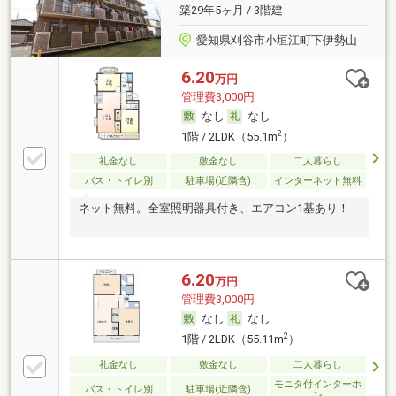
築29年5ヶ月 / 3階建
愛知県刈谷市小垣江町下伊勢山
6.20
万円
管理費3,000円
なし
なし
2
1階 / 2LDK（55.1m
）
礼金なし
敷金なし
二人暮らし
バス・トイレ別
駐車場(近隣含)
インターネット無料
ネット無料。全室照明器具付き、エアコン1基あり！
6.20
万円
管理費3,000円
なし
なし
2
1階 / 2LDK（55.11m
）
礼金なし
敷金なし
二人暮らし
モニタ付インターホ
バス・トイレ別
駐車場(近隣含)
ン