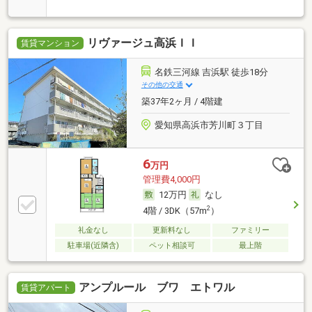
リヴァージュ高浜ＩＩ
賃貸マンション
名鉄三河線 吉浜駅 徒歩18分
その他の交通
築37年2ヶ月 / 4階建
愛知県高浜市芳川町３丁目
6
万円
管理費4,000円
12万円
なし
2
4階 / 3DK（57m
）
礼金なし
更新料なし
ファミリー
駐車場(近隣含)
ペット相談可
最上階
アンプルール ブワ エトワル
賃貸アパート