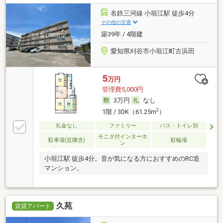
名鉄三河線 小垣江駅 徒歩4分
その他の交通
築39年 / 4階建
愛知県刈谷市小垣江町古浜田
5
万円
管理費5,000円
3万円
なし
2
1階 / 3DK（61.25m
）
礼金なし
ファミリー
バス・トイレ別
モニタ付インターホ
駐車場(近隣含)
駐輪場
ン
小垣江駅 徒歩4分。音が気になる方におすすめのRC造
マンション。
久苑
賃貸アパート