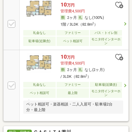
10
万円
管理費4,500円
2ヶ月
なし(100%)
2
1階 / 3LDK（82.8m
）
礼金なし
ファミリー
バス・トイレ別
モニタ付インターホ
駐車場(近隣含)
ペット相談可
ン
10
万円
管理費4,500円
2ヶ月
なし(2ヶ月)
2
/ 3LDK（82.8m
）
礼金なし
ファミリー
駐車場(近隣含)
モニタ付インターホ
ペット相談可
最上階
ン
ペット相談可・楽器相談・二人入居可・駐車場2台
分・最上階