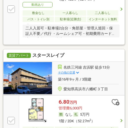
動画あり
敷金なし
一人暮らし
二人暮らし
バス・トイレ別
駐車場(近隣含)
インターネット無料
二人入居可・駐車場2台分・角部屋・管理人巡回・保
証人不要／代行 ・ルームシェア可・初期費用カード決
済可・家賃カード決済可
スタースレイプ
賃貸アパート
名鉄三河線 吉浜駅 徒歩13分
その他の交通
築16年9ヶ月 / 3階建
愛知県高浜市八幡町３丁目
6.80
万円
管理費6,000円
なし
5万円
2
1階 / 2DK（52.27m
）