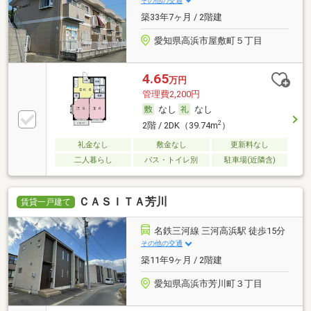
その他の交通
築33年7ヶ月 / 2階建
愛知県高浜市屋敷町５丁目
4.65
万円
管理費2,200円
なし
なし
2
2階 / 2DK（39.74m
）
礼金なし
敷金なし
更新料なし
二人暮らし
バス・トイレ別
駐車場(近隣含)
ＣＡＳＩＴＡ芳川
賃貸一戸建て
名鉄三河線 三河高浜駅 徒歩15分
その他の交通
築11年9ヶ月 / 2階建
愛知県高浜市芳川町３丁目