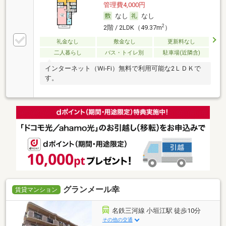
管理費4,000円
なし
なし
2
2階 / 2LDK（49.37m
）
礼金なし
敷金なし
更新料なし
二人暮らし
バス・トイレ別
駐車場(近隣含)
インターネット（Wi-Fi）無料で利用可能な2ＬＤＫで
す。
グランメール幸
賃貸マンション
名鉄三河線 小垣江駅 徒歩10分
その他の交通