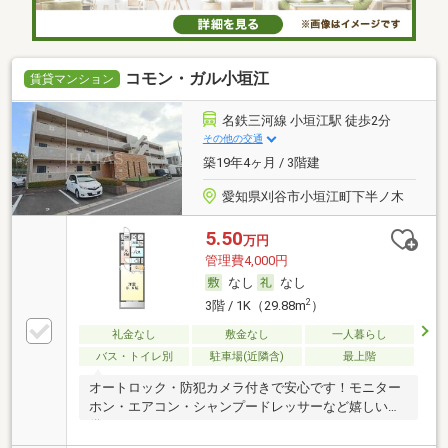
コモン・ガル小垣江
賃貸マンション
名鉄三河線 小垣江駅 徒歩2分
その他の交通
築19年4ヶ月 / 3階建
愛知県刈谷市小垣江町下半ノ木
5.50
万円
管理費4,000円
なし
なし
2
3階 / 1K（29.88m
）
礼金なし
敷金なし
一人暮らし
バス・トイレ別
駐車場(近隣含)
最上階
オートロック・防犯カメラ付きで安心です！モニター
ホン・エアコン・シャンプードレッサーなど嬉しい設
備！