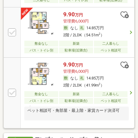
二人暮らし
バス・トイレ別
駐車場(近隣含)
9.90
万円
管理費6,000円
なし
14.85万円
2
2階 / 2LDK（54.51m
）
敷金なし
新築
二人暮らし
バス・トイレ別
駐車場(近隣含)
ペット相談可
9.90
万円
管理費6,000円
なし
14.85万円
2
2階 / 2LDK（41.99m
）
敷金なし
新築
二人暮らし
バス・トイレ別
駐車場(近隣含)
ペット相談可
ペット相談可・角部屋・最上階・家賃カード決済可