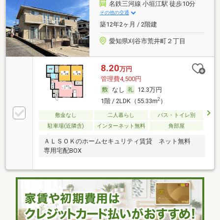
名鉄三河線 小垣江駅 徒歩10分
その他の交通
築12年2ヶ月 / 2階建
愛知県刈谷市荒井町２丁目
8.20
万円
管理費4,500円
なし
12.3万円
2
1階 / 2LDK（55.33m
）
敷金なし
二人暮らし
バス・トイレ別
駐車場(近隣含)
インターネット無料
角部屋
ＡＬＳＯＫのホームセキュリティ賃貸 ネット無料
専用宅配BOX