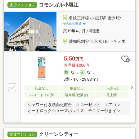
コモンガル小垣江
賃貸マンション
名鉄三河線 小垣江駅 徒歩1分
その他の交通
築19年4ヶ月 / 3階建
愛知県刈谷市小垣江町下半ノ木
5.50
万円
管理費4,000円
なし
なし
2
3階 / 1K（29.88m
）
礼金なし
敷金なし
一人暮らし
バス・トイレ別
駐車場(近隣含)
最上階
シャワー付き洗面化粧台 クローゼット エアコン
オートロックシューズボックス モニター付きインタ
ー
クリーンシティー
賃貸マンション