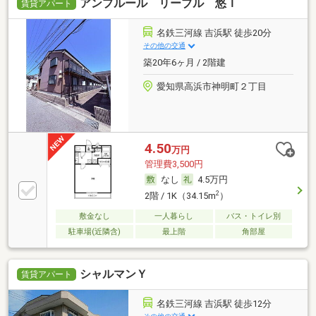
アンプルール リーブル 悠Ｉ
賃貸アパート
名鉄三河線 吉浜駅 徒歩20分
その他の交通
築20年6ヶ月 / 2階建
愛知県高浜市神明町２丁目
4.50
万円
管理費3,500円
なし
4.5万円
2
2階 / 1K（34.15m
）
敷金なし
一人暮らし
バス・トイレ別
駐車場(近隣含)
最上階
角部屋
シャルマンＹ
賃貸アパート
名鉄三河線 吉浜駅 徒歩12分