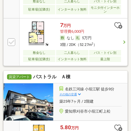
敷金なし
二人暮らし
バス・トイレ別
モニタ付インターホ
駐車場(近隣含)
インターネット無料
ン
7
万円
管理費6,000円
なし
5万円
2
3階 / 2DK（52.27m
）
敷金なし
二人暮らし
バス・トイレ別
駐車場(近隣含)
インターネット無料
最上階
パストラル Ａ棟
賃貸アパート
名鉄三河線 小垣江駅 徒歩9分
その他の交通
築25年7ヶ月 / 2階建
愛知県刈谷市小垣江町上松
5.80
万円