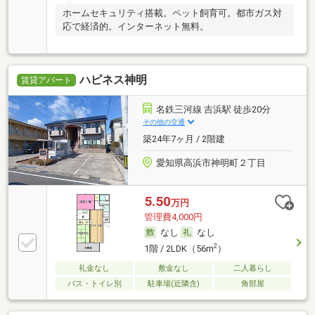
ホームセキュリティ搭載。ペット飼育可。都市ガス対
応で経済的。インターネット無料。
ハピネス神明
賃貸アパート
名鉄三河線 吉浜駅 徒歩20分
その他の交通
築24年7ヶ月 / 2階建
愛知県高浜市神明町２丁目
5.50
万円
管理費4,000円
なし
なし
2
1階 / 2LDK（56m
）
礼金なし
敷金なし
二人暮らし
バス・トイレ別
駐車場(近隣含)
角部屋