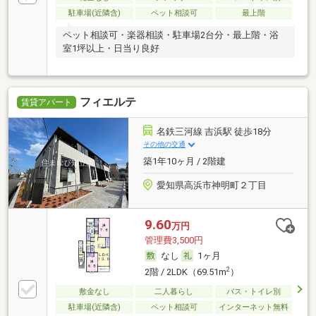
駐車場(近隣含)
ペット相談可
最上階
ペット相談可・楽器相談・駐車場2台分・最上階・浴
室1坪以上・日当り良好
フィエルテ
賃貸アパート
名鉄三河線 吉浜駅 徒歩18分
その他の交通
築1年10ヶ月 / 2階建
愛知県高浜市神明町２丁目
9.60
万円
管理費3,500円
なし
1ヶ月
2
2階 / 2LDK（69.51m
）
敷金なし
二人暮らし
バス・トイレ別
駐車場(近隣含)
ペット相談可
インターネット無料