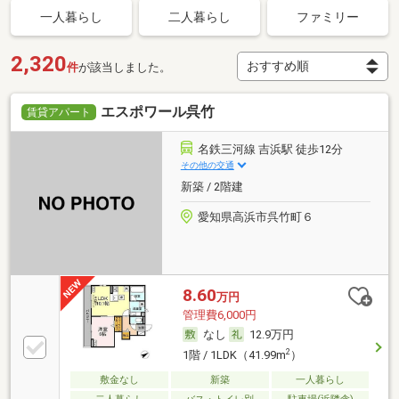
一人暮らし
二人暮らし
ファミリー
2,320
件
が該当しました。
エスポワール呉竹
賃貸アパート
名鉄三河線 吉浜駅 徒歩12分
その他の交通
新築 / 2階建
愛知県高浜市呉竹町６
8.60
万円
管理費6,000円
なし
12.9万円
2
1階 / 1LDK（41.99m
）
敷金なし
新築
一人暮らし