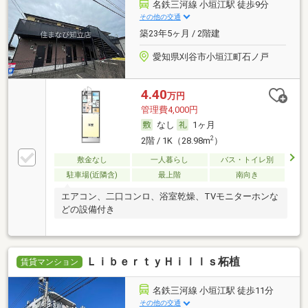
名鉄三河線 小垣江駅 徒歩9分
その他の交通
築23年5ヶ月 / 2階建
愛知県刈谷市小垣江町石ノ戸
4.40
万円
管理費4,000円
なし
1ヶ月
2
2階 / 1K（28.98m
）
敷金なし
一人暮らし
バス・トイレ別
駐車場(近隣含)
最上階
南向き
エアコン、二口コンロ、浴室乾燥、TVモニターホンな
どの設備付き
ＬｉｂｅｒｔｙＨｉｌｌｓ柘植
賃貸マンション
名鉄三河線 小垣江駅 徒歩11分
その他の交通