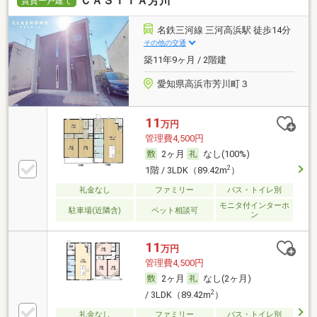
ＣＡＳＩＴＡ芳川
賃貸一戸建て
名鉄三河線 三河高浜駅 徒歩14分
その他の交通
築11年9ヶ月 / 2階建
愛知県高浜市芳川町３
11
万円
管理費4,500円
2ヶ月
なし(100%)
2
1階 / 3LDK（89.42m
）
礼金なし
ファミリー
バス・トイレ別
モニタ付インターホ
駐車場(近隣含)
ペット相談可
ン
11
万円
管理費4,500円
2ヶ月
なし(2ヶ月)
2
/ 3LDK（89.42m
）
礼金なし
ファミリー
バス・トイレ別