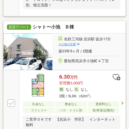
別、独立洗面！
シャトー小池 Ｂ棟
賃貸アパート
名鉄三河線 吉浜駅 徒歩17分
その他の交通
築35年9ヶ月 / 2階建
愛知県高浜市小池町４丁目
6.30
万円
管理費3,000円
なし
なし
2
2階 / 3LDK（62m
）
礼金なし
敷金なし
更新料なし
ファミリー
バス・トイレ別
駐車場(近隣含)
ご見学ＯＫです 【吉浜小 学区】 インターネット
無料