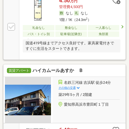
4.50
万円
管理費4,500円
なし
なし
2
1階 / 1K（24.3m
）
礼金なし
敷金なし
一人暮らし
バス・トイレ別
駐車場(近隣含)
角部屋
国道419号線までアクセス良好です。家具家電付きで
すぐに生活をスタートできます。
ハイカムールあすか Ｂ
賃貸アパート
名鉄三河線 吉浜駅 徒歩24分
その他の交通
築29年5ヶ月 / 2階建
愛知県高浜市豊田町１丁目