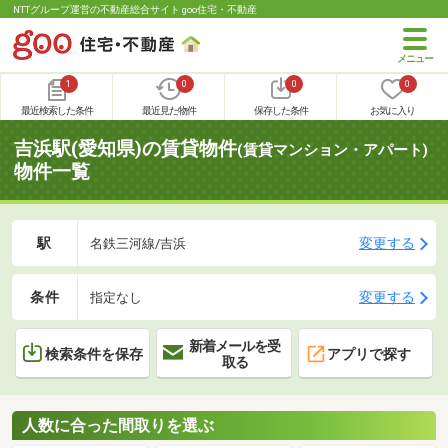
NTTグループ運営の不動産総合サイト goo住宅・不動産
1
0
0
0
最近検索した条件
最近見た物件
保存した条件
お気に入り
吉浜駅(愛知県)の賃貸物件
(賃貸マンション・アパート)
物件一覧
駅
変更する
名鉄三河線/吉浜
条件
変更する
指定なし
新着メールを受
検索条件を保存
アプリで探す
取る
人数に合った間取りを選ぶ