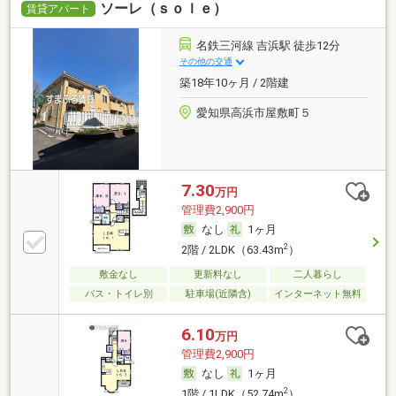
ソーレ（ｓｏｌｅ）
賃貸アパート
名鉄三河線 吉浜駅 徒歩12分
その他の交通
築18年10ヶ月 / 2階建
愛知県高浜市屋敷町５
7.30
万円
管理費2,900円
なし
1ヶ月
2
2階 / 2LDK（63.43m
）
敷金なし
更新料なし
二人暮らし
バス・トイレ別
駐車場(近隣含)
インターネット無料
6.10
万円
管理費2,900円
なし
1ヶ月
2
1階 / 1LDK（52.74m
）