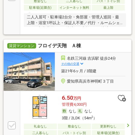
敷金なし
二人暮らし
バス・トイレ別
駐車場(近隣含)
インターネット無料
最上階
二人入居可・駐車場2台分・角部屋・管理人巡回・最
上階・浴室1坪以上・保証人不要／代行 ・ルームシェ
ア可・初期費用カード決済可・家賃カード決済可
フロイデ天翔 Ａ棟
賃貸マンション
名鉄三河線 吉浜駅 徒歩24分
その他の交通
築21年6ヶ月 / 3階建
愛知県高浜市神明町３丁目
6.50
万円
管理費4,000円
なし
なし
2
3階 / 2LDK（54m
）
礼金なし
敷金なし
更新料なし
二人暮らし
バス・トイレ別
駐車場(近隣含)