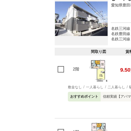
愛知県豊田
名鉄三河線 
名鉄豊田線 
名鉄三河線 
間取り図
賃
2階
9.50
敷金なし
一人暮らし
二人暮らし
おすすめポイント
信頼実績【アパマ