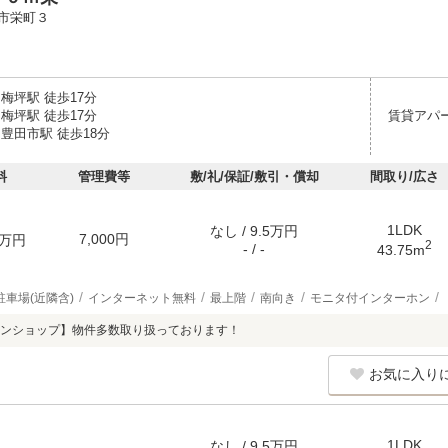
市栄町３
梅坪駅 徒歩17分
梅坪駅 徒歩17分
賃貸アパ
豊田市駅 徒歩18分
料
管理費等
敷/礼/保証/敷引・償却
間取り/広さ
1LDK
なし / 9.5万円
7,000円
万円
2
- / -
43.75m
駐車場(近隣含)
インターネット無料
最上階
南向き
モニタ付インターホン
ンショップ】物件多数取り扱っております！
お気に入り
1LDK
なし / 9.5万円