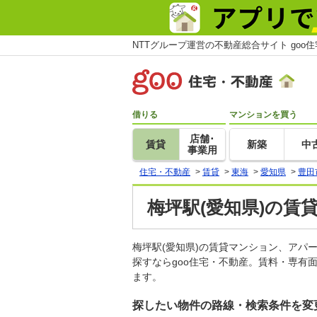
NTTグループ運営の不動産総合サイト goo
借りる
マンションを買う
店舗･
賃貸
新築
中
事業用
住宅・不動産
>
賃貸
>
東海
>
愛知県
>
豊田
梅坪駅(愛知県)の賃
梅坪駅(愛知県)の賃貸マンション、ア
探すならgoo住宅・不動産。賃料・専有
ます。
探したい物件の路線・検索条件を変