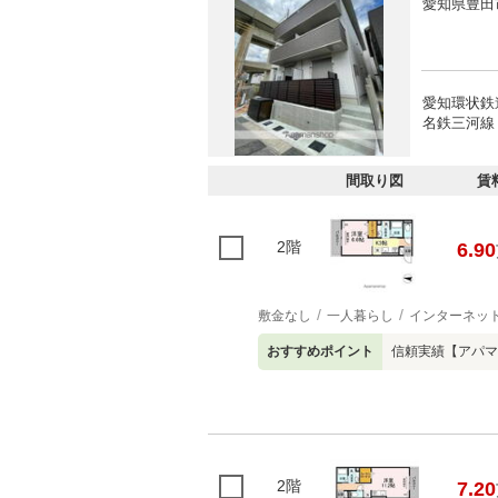
愛知県豊田
愛知環状鉄
名鉄三河線 
間取り図
賃
2階
6.90
敷金なし
一人暮らし
インターネッ
おすすめポイント
信頼実績【アパマ
2階
7.20