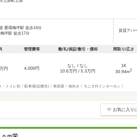
市上原町上原
 愛環梅坪駅 徒歩14分
賃貸アパ
梅坪駅 徒歩17分
料
管理費等
敷/礼/保証/敷引・償却
間取り/広さ
なし / なし
1K
4,000円
万円
2
10.6万円 / 5.3万円
30.94m
ス・トイレ別
駐車場(近隣含)
角部屋
南向き
モニタ付インターホン
お気に入り
ｏｏｍ栄