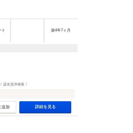
ート
築4年7ヶ月
温水洗浄便座
詳細を見る
に追加