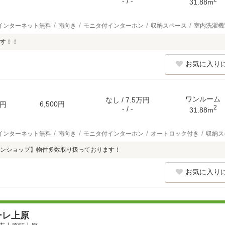
- / -
31.88m
インターネット無料
南向き
モニタ付インターホン
収納スペース
室内洗濯機
す！！
お気に入り
ワンルーム
なし / 7.5万円
6,500円
円
2
- / -
31.88m
インターネット無料
南向き
モニタ付インターホン
オートロック付き
収納ス
ンショップ】物件多数取り扱っております！
お気に入り
ーレ上原