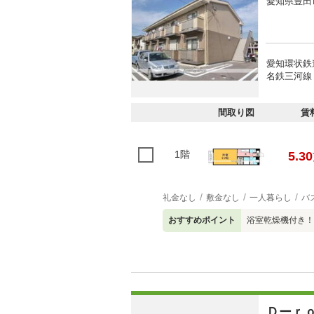
愛知県豊田
愛知環状鉄道
名鉄三河線 
間取り図
賃
1階
5.30
礼金なし
敷金なし
一人暮らし
バ
おすすめポイント
浴室乾燥機付き！
Ｄーｒ