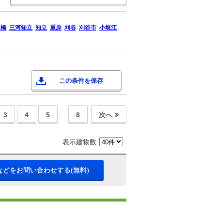
八橋
三河知立
知立
重原
刈谷
刈谷市
小垣江
この条件を保存
3
4
5
8
次へ
…
表示建物数
などをお問い合わせする(無料)