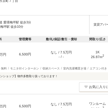
市京町７丁目
道 愛環梅坪駅 徒歩3分
賃貸アパ
梅坪駅 徒歩10分
料
管理費等
敷/礼/保証/敷引・償却
間取り/広さ
1K
なし / 7.5万円
6,500円
万円
2
- / -
26.87m
ト無料
モニタ付インターホン
収納スペース
室内洗濯機置き場
エアコン付き
ンショップ】物件多数取り扱っております！
お気に入り
ワンルーム
なし / 7.5万円
6,500円
万円
2