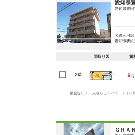
愛知県豊
愛知県豊田
名鉄三河線 
愛知環状鉄道
間取り図
賃
2階
5
万
敷金なし
一人暮らし
バス・トイレ
ＧＲＡ