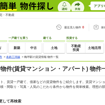
住宅・不動産
0
最近見た物件
保
一戸建てを買う
建てる
投資する
不動産
古
新築
中古
土地
土地活用
投資
市
>
名鉄三河線
>
梅坪駅の賃貸情報 物件一覧
貸物件(賃貸マンション・アパート) 物件
パート、賃貸一戸建て、借家などの賃貸物件をご紹介します。賃貸マンシ
面積・間取り・写真・人気のこだわり条件から物件を簡単検索。理想の部
更して再検索