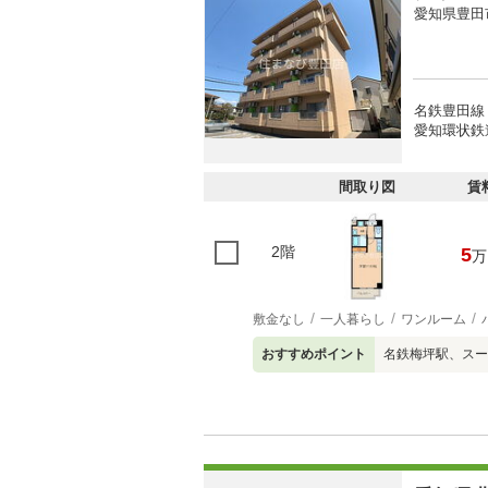
愛知県豊田
名鉄豊田線 
愛知環状鉄道
間取り図
賃
2階
5
万
敷金なし
一人暮らし
ワンルーム
おすすめポイント
名鉄梅坪駅、スー