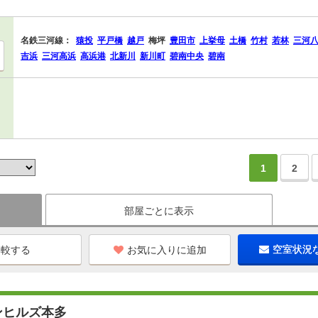
名鉄三河線：
猿投
平戸橋
越戸
梅坪
豊田市
上挙母
土橋
竹村
若林
三河
吉浜
三河高浜
高浜港
北新川
新川町
碧南中央
碧南
1
2
部屋ごとに表示
お気に入りに追加
空室状況
ンヒルズ本多