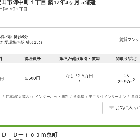
田市陣中町１丁目 築17年4ヶ月 5階建
市陣中町１丁目
梅坪駅 徒歩8分
賃貸マンシ
 愛環梅坪駅 徒歩15分
料
管理費等
敷/礼/保証/敷引・償却
間取り/広さ
1K
なし / 2.5万円
6,500円
円
2
- / -
29.97m
別
駐車場(近隣含)
インターネット無料
角部屋
モニタ付インターホン
収納
お気に入り
ＮＤ Ｄーｒｏｏｍ京町