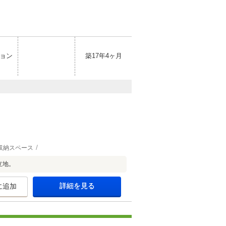
ョン
築17年4ヶ月
収納スペース
立地。
詳細を見る
に追加