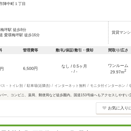
市陣中町１丁目
梅坪駅 徒歩8分
賃貸マンシ
 愛環梅坪駅 徒歩16分
料
管理費等
敷/礼/保証/敷引・償却
間取り/広さ
ワンルーム
なし / 0.5ヶ月
6,500円
円
2
- / -
29.97m
バス・トイレ別
駐車場(近隣含)
インターネット無料
モニタ付インターホン
パー、コンビニ、薬局、郵便局など徒歩圏内。国道153号線へもアクセスしやすい
お気に入り