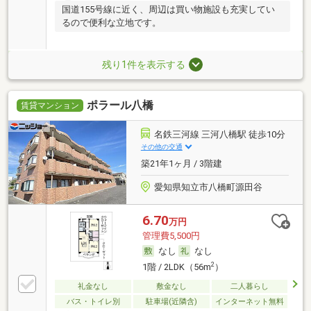
国道155号線に近く、周辺は買い物施設も充実してい
るので便利な立地です。
残り1件を表示する
ポラール八橋
賃貸マンション
名鉄三河線 三河八橋駅 徒歩10分
その他の交通
築21年1ヶ月 / 3階建
愛知県知立市八橋町源田谷
6.70
万円
管理費5,500円
なし
なし
2
1階 / 2LDK（56m
）
礼金なし
敷金なし
二人暮らし
バス・トイレ別
駐車場(近隣含)
インターネット無料