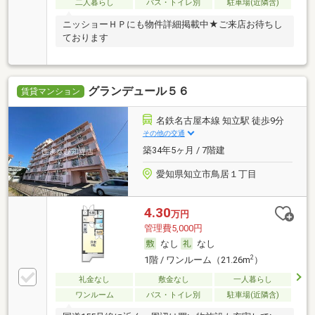
二人暮らし
バス・トイレ別
駐車場(近隣含)
ニッショーＨＰにも物件詳細掲載中★ご来店お待ちし
ております
グランデュール５６
賃貸マンション
名鉄名古屋本線 知立駅 徒歩9分
その他の交通
築34年5ヶ月 / 7階建
愛知県知立市鳥居１丁目
4.30
万円
管理費5,000円
なし
なし
2
1階 / ワンルーム（21.26m
）
礼金なし
敷金なし
一人暮らし
ワンルーム
バス・トイレ別
駐車場(近隣含)