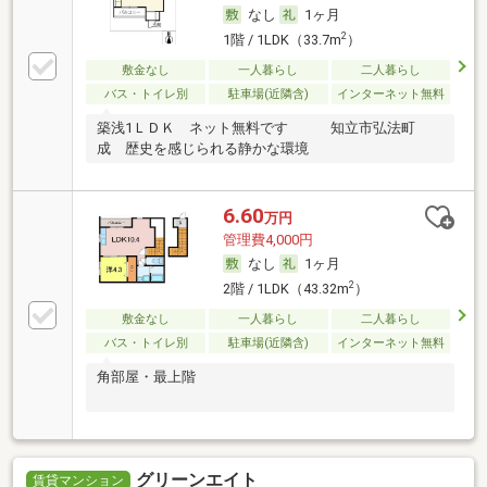
なし
1ヶ月
2
1階 / 1LDK（33.7m
）
敷金なし
一人暮らし
二人暮らし
バス・トイレ別
駐車場(近隣含)
インターネット無料
築浅1ＬＤＫ ネット無料です 知立市弘法町
成 歴史を感じられる静かな環境
6.60
万円
管理費4,000円
なし
1ヶ月
2
2階 / 1LDK（43.32m
）
敷金なし
一人暮らし
二人暮らし
バス・トイレ別
駐車場(近隣含)
インターネット無料
角部屋・最上階
グリーンエイト
賃貸マンション