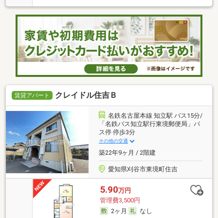
クレイドル住吉Ｂ
賃貸アパート
名鉄名古屋本線 知立駅 バス15分/
「名鉄バス知立駅行東境郵便局」バ
ス停 停歩3分
その他の交通
築22年9ヶ月 / 2階建
愛知県刈谷市東境町住吉
5.90
万円
管理費3,500円
2ヶ月
なし