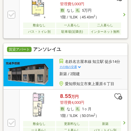
管理費5,000円
なし
5万円
2
1階 / 1LDK（45.43m
）
敷金なし
一人暮らし
二人暮らし
バス・トイレ別
駐車場(近隣含)
インターネット無料
アンソレイユ
賃貸アパート
名鉄名古屋本線 知立駅 徒歩14分
その他の交通
新築 / 2階建
愛知県知立市東上重原６丁目
8.55
万円
管理費4,000円
なし
1ヶ月
2
1階 / 1LDK（50.01m
）
敷金なし
更新料なし
新築
一人暮らし
二人暮らし
バス・トイレ別