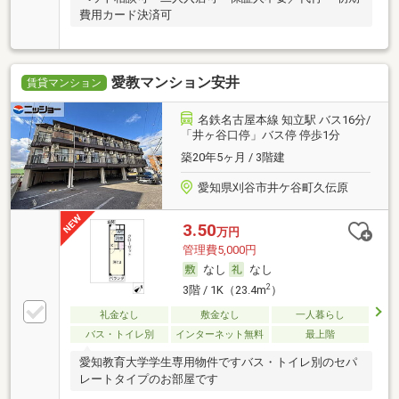
費用カード決済可
愛教マンション安井
賃貸マンション
名鉄名古屋本線 知立駅 バス16分/
「井ヶ谷口停」バス停 停歩1分
築20年5ヶ月 / 3階建
愛知県刈谷市井ケ谷町久伝原
3.50
万円
管理費5,000円
なし
なし
2
3階 / 1K（23.4m
）
礼金なし
敷金なし
一人暮らし
バス・トイレ別
インターネット無料
最上階
愛知教育大学学生専用物件ですバス・トイレ別のセパ
レートタイプのお部屋です