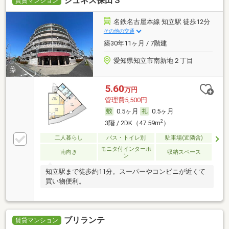
ジュネス保田３
賃貸マンション
名鉄名古屋本線 知立駅 徒歩12分
その他の交通
築30年11ヶ月 / 7階建
愛知県知立市南新地２丁目
5.60
万円
管理費5,500円
0.5ヶ月
0.5ヶ月
2
3階 / 2DK（47.59m
）
二人暮らし
バス・トイレ別
駐車場(近隣含)
モニタ付インターホ
南向き
収納スペース
ン
知立駅まで徒歩約11分。スーパーやコンビニが近くて
買い物便利。
ブリランテ
賃貸マンション