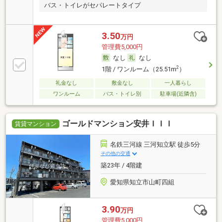
バス・トイレがセパレートタイプ
3.50
万円
管理費5,000円
なし
なし
2
1階 / ワンルーム（25.51m
）
礼金なし
敷金なし
一人暮らし
ワンルーム
バス・トイレ別
駐車場(近隣含)
ゴールドマンション安井ＩＩＩ
賃貸マンション
名鉄三河線 三河知立駅 徒歩5分
その他の交通
築23年 / 4階建
愛知県知立市山町四組
3.90
万円
管理費5,000円