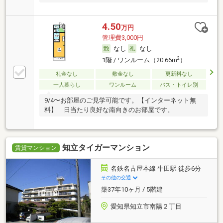
4.50
万円
管理費3,000円
なし
なし
2
1階 / ワンルーム（20.66m
）
礼金なし
敷金なし
更新料なし
一人暮らし
ワンルーム
バス・トイレ別
9/4〜お部屋のご見学可能です。【インターネット無
料】 日当たり良好な南向きのお部屋です。
知立タイガーマンション
賃貸マンション
名鉄名古屋本線 牛田駅 徒歩6分
その他の交通
築37年10ヶ月 / 5階建
愛知県知立市南陽２丁目