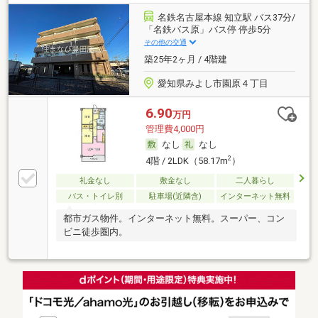
名鉄名古屋本線 知立駅 バス37分/
「名鉄バス原」バス停 停歩5分
その他の交通
築25年2ヶ月 / 4階建
愛知県みよし市園原４丁目
6.90
万円
管理費4,000円
なし
なし
2
4階 / 2LDK（58.17m
）
礼金なし
敷金なし
二人暮らし
バス・トイレ別
駐車場(近隣含)
インターネット無料
都市ガス物件。インターネット無料。スーパー、コン
ビニ徒歩圏内。