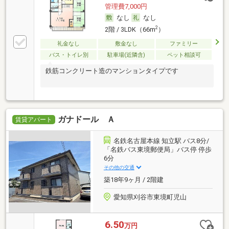
管理費7,000円
なし
なし
2
2階 / 3LDK（66m
）
礼金なし
敷金なし
ファミリー
バス・トイレ別
駐車場(近隣含)
ペット相談可
鉄筋コンクリート造のマンションタイプです
ガナドール Ａ
賃貸アパート
名鉄名古屋本線 知立駅 バス8分/
「名鉄バス東境郵便局」バス停 停歩
6分
その他の交通
築18年9ヶ月 / 2階建
愛知県刈谷市東境町児山
6.50
万円