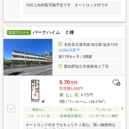
10月上旬内覧可能予定です オートロック付です
パークハイム Ｃ棟
賃貸アパート
名鉄名古屋本線 知立駅 徒歩13分
その他の交通
築17年6ヶ月 / 3階建
愛知県知立市南新地２丁目
5.70
万円
管理費6,000円
なし
5.7万円
2
3階 / ワンルーム（26.27m
）
敷金なし
一人暮らし
ワンルーム
バス・トイレ別
駐車場(近隣含)
インターネット無料
オートロック付きでセキュリティ安心。買い物便利な