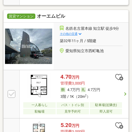
オーエムビル
賃貸マンション
名鉄名古屋本線 知立駅 徒歩9分
その他の交通
築32年11ヶ月 / 5階建
愛知県知立市西町亀池
4.70
万円
管理費3,000円
4.7万円
4.7万円
2
3階 / 1K（20m
）
一人暮らし
バス・トイレ別
駐車場(近隣含)
駐輪場
見学予約可
即入居可
5.20
万円
管理費3,000円