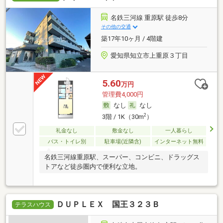
名鉄三河線 重原駅 徒歩8分
その他の交通
築17年10ヶ月 / 4階建
愛知県知立市上重原３丁目
5.60
万円
管理費4,000円
なし
なし
2
3階 / 1K（30m
）
礼金なし
敷金なし
一人暮らし
バス・トイレ別
駐車場(近隣含)
インターネット無料
名鉄三河線重原駅、スーパー、コンビニ、ドラッグス
トアなど徒歩圏内で便利な立地。
ＤＵＰＬＥＸ 国王３２３Ｂ
テラスハウス