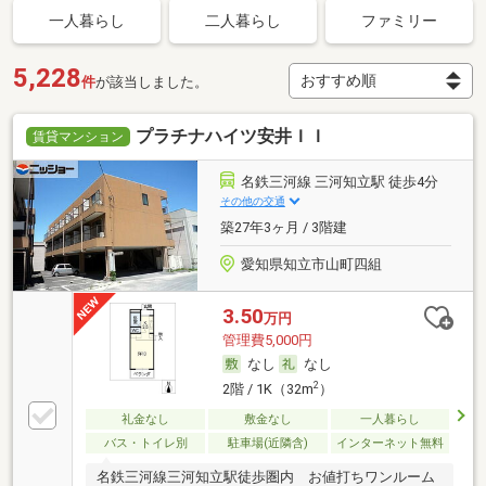
一人暮らし
二人暮らし
ファミリー
5,228
件
が該当しました。
プラチナハイツ安井ＩＩ
賃貸マンション
名鉄三河線 三河知立駅 徒歩4分
その他の交通
築27年3ヶ月 / 3階建
愛知県知立市山町四組
3.50
万円
管理費5,000円
なし
なし
2
2階 / 1K（32m
）
礼金なし
敷金なし
一人暮らし
バス・トイレ別
駐車場(近隣含)
インターネット無料
名鉄三河線三河知立駅徒歩圏内 お値打ちワンルーム