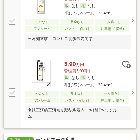
なし
なし
2
2階 / ワンルーム（23.4m
）
礼金なし
敷金なし
一人暮らし
ワンルーム
バス・トイレ別
駐車場(近隣含)
三河知立駅、コンビニ徒歩圏内です
3.90
万円
管理費5,000円
なし
なし
2
3階 / ワンルーム（23.4m
）
礼金なし
敷金なし
一人暮らし
ワンルーム
バス・トイレ別
駐車場(近隣含)
名鉄三河線三河知立駅徒歩圏内 お値打ちワンルー
ム
ランドマーク広見
賃貸アパート