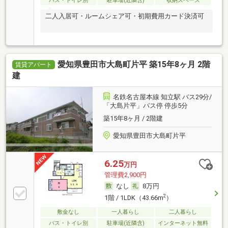
バス・トイレ別
駐車場(近隣含)
収納スペース
二人入居可・ルームシェア可・初期費用カード決済可
愛知県豊田市大島町片平 築15年8ヶ月 2階
賃貸アパート
建
名鉄名古屋本線 知立駅 バス29分/
「大島片平」バス停 停歩5分
築15年8ヶ月 / 2階建
愛知県豊田市大島町片平
6.25
万円
管理費2,900円
なし
8万円
2
1階 / 1LDK（43.66m
）
敷金なし
一人暮らし
二人暮らし
バス・トイレ別
駐車場(近隣含)
インターネット無料