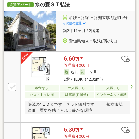
水の森ＳＴ弘法
賃貸アパート
名鉄三河線 三河知立駅 徒歩15分
その他の交通
築2年11ヶ月 / 2階建
愛知県知立市弘法町弘法山
6.60
万円
管理費4,000円
なし
1ヶ月
2
2階 / 1LDK（42.32m
）
敷金なし
一人暮らし
二人暮らし
バス・トイレ別
駐車場(近隣含)
インターネット無料
築浅の1ＬＤＫです ネット無料です 知立市弘
法町 歴史を感じられる静かな環境
6.30
万円
管理費4,000円