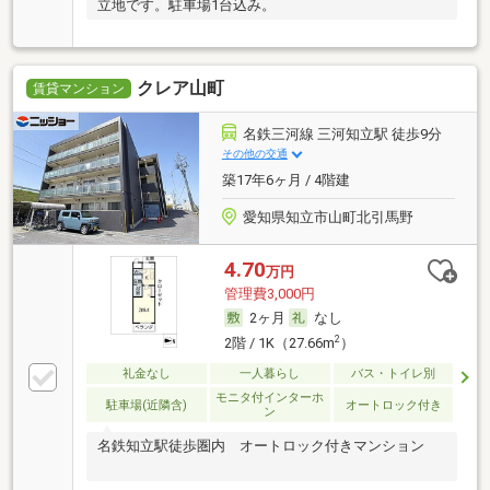
立地です。駐車場1台込み。
クレア山町
賃貸マンション
名鉄三河線 三河知立駅 徒歩9分
その他の交通
築17年6ヶ月 / 4階建
愛知県知立市山町北引馬野
4.70
万円
管理費3,000円
2ヶ月
なし
2
2階 / 1K（27.66m
）
礼金なし
一人暮らし
バス・トイレ別
モニタ付インターホ
駐車場(近隣含)
オートロック付き
ン
名鉄知立駅徒歩圏内 オートロック付きマンション