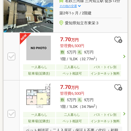
名鉄三河線 三河知立駅 徒歩13分
その他の交通
築2年1ヶ月 / 2階建
愛知県知立市東栄３
7.70
万円
管理費6,500円
5万円
9万円
2
1階 / 1LDK（32.77m
）
一人暮らし
二人暮らし
バス・トイレ別
駐車場(近隣含)
ペット相談可
インターネット無料
7.70
万円
管理費6,500円
5万円
9万円
2
1階 / 1LDK（34.76m
）
一人暮らし
二人暮らし
バス・トイレ別
駐車場(近隣含)
ペット相談可
インターネット無料
ペット相談可・二人入居可・保証人不要／代行 ・初期