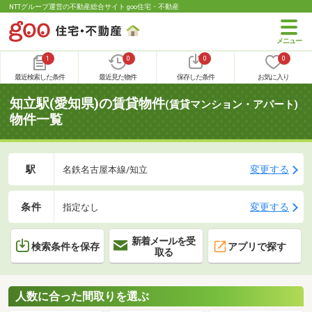
NTTグループ運営の不動産総合サイト goo住宅・不動産
1
0
0
0
最近検索した条件
最近見た物件
保存した条件
お気に入り
知立駅(愛知県)の賃貸物件
(賃貸マンション・アパート)
物件一覧
駅
変更する
名鉄名古屋本線/知立
条件
変更する
指定なし
新着メールを受
検索条件を保存
アプリで探す
取る
人数に合った間取りを選ぶ