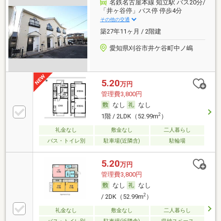
名鉄名古屋本線 知立駅 バス20分/
「井ヶ谷停」バス停 停歩4分
その他の交通
築27年11ヶ月 / 2階建
愛知県刈谷市井ケ谷町中ノ嶋
5.20
万円
管理費3,800円
なし
なし
2
1階 / 2LDK（52.99m
）
礼金なし
敷金なし
二人暮らし
バス・トイレ別
駐車場(近隣含)
駐輪場
5.20
万円
管理費3,800円
なし
なし
2
/ 2DK（52.99m
）
礼金なし
敷金なし
二人暮らし