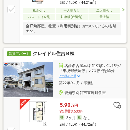
2
2階 / 1LDK（44.21m
）
礼金なし
一人暮らし
二人暮らし
バス・トイレ別
駐車場(近隣含)
最上階
全戸角部屋。物置（利用料別途）がついているのも魅
力的。
クレイドル住吉Ｂ棟
賃貸アパート
名鉄名古屋本線 知立駅 バス15分/
「東境郵便局停」バス停 停歩3分
その他の交通
築22年9ヶ月 / 2階建
愛知県刈谷市東境町住吉
5.90
万円
管理費3,500円
2ヶ月
なし
2
2階 / 1LDK（44.72m
）