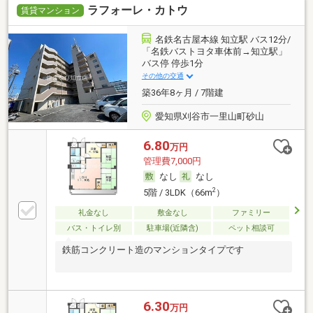
ラフォーレ・カトウ
賃貸マンション
名鉄名古屋本線 知立駅 バス12分/
「名鉄バストヨタ車体前→知立駅」
バス停 停歩1分
その他の交通
築36年8ヶ月 / 7階建
愛知県刈谷市一里山町砂山
6.80
万円
管理費7,000円
なし
なし
2
5階 / 3LDK（66m
）
礼金なし
敷金なし
ファミリー
バス・トイレ別
駐車場(近隣含)
ペット相談可
鉄筋コンクリート造のマンションタイプです
6.30
万円