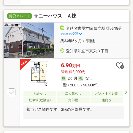
サニーハウス Ａ棟
賃貸アパート
名鉄名古屋本線 知立駅 徒歩18分
その他の交通
築34年5ヶ月 / 2階建
愛知県知立市東栄３丁目
6.90
万円
管理費3,000円
2ヶ月
なし
2
1階 / 2LDK（56.66m
）
礼金なし
二人暮らし
バス・トイレ別
駐車場(近隣含)
角部屋
南向き
都市ガス物件です 2階の角部屋です。