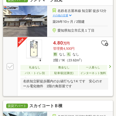
名鉄名古屋本線 知立駅 徒歩12分
その他の交通
築26年10ヶ月 / 2階建
愛知県知立市広見１丁目
4.80
万円
管理費4,500円
なし
なし
2
2階 / 1K（23.62m
）
礼金なし
敷金なし
一人暮らし
バス・トイレ別
駐車場(近隣含)
インターネット無料
名鉄知立駅徒歩圏内のお値打ちな1Ｋです 安心のオ
ール電化物件 2階の角部屋です
スカイコートＢ棟
賃貸アパート