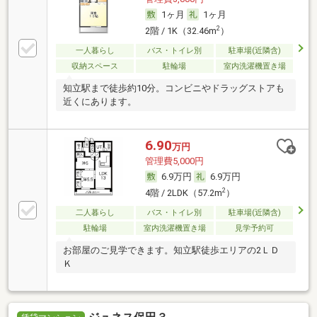
1ヶ月
1ヶ月
2
2階 / 1K（32.46m
）
一人暮らし
バス・トイレ別
駐車場(近隣含)
収納スペース
駐輪場
室内洗濯機置き場
知立駅まで徒歩約10分。コンビニやドラッグストアも
近くにあります。
6.90
万円
管理費5,000円
6.9万円
6.9万円
2
4階 / 2LDK（57.2m
）
二人暮らし
バス・トイレ別
駐車場(近隣含)
駐輪場
室内洗濯機置き場
見学予約可
お部屋のご見学できます。知立駅徒歩エリアの2ＬＤ
Ｋ