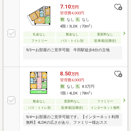
7.10
万円
管理費4,000円
なし
なし
2
4階 / 3LDK（70m
）
礼金なし
敷金なし
更新料なし
ファミリー
バス・トイレ別
駐車場(近隣含)
9/3〜お部屋のご見学可能 牛田駅徒歩6分の立地
8.50
万円
管理費4,000円
なし
8.5万円
2
1階 / 4LDK（78m
）
敷金なし
更新料なし
ファミリー
バス・トイレ別
駐車場(近隣含)
インターネット無料
9/4〜お部屋のご見学可能です。【インターネット利用
無料】4LDKの広さがあり、ファミリー様おスス