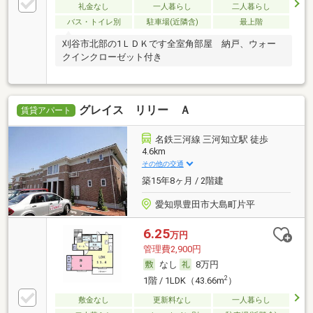
礼金なし
一人暮らし
二人暮らし
バス・トイレ別
駐車場(近隣含)
最上階
刈谷市北部の1ＬＤＫです全室角部屋 納戸、ウォー
クインクローゼット付き
グレイス リリー Ａ
賃貸アパート
名鉄三河線 三河知立駅 徒歩
4.6km
その他の交通
築15年8ヶ月 / 2階建
愛知県豊田市大島町片平
6.25
万円
管理費2,900円
なし
8万円
2
1階 / 1LDK（43.66m
）
敷金なし
更新料なし
一人暮らし