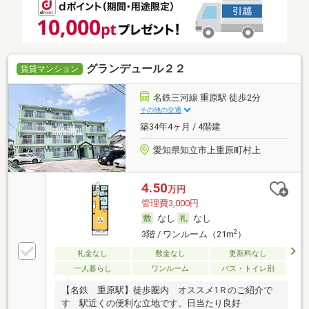
グランデュール２２
賃貸マンション
名鉄三河線 重原駅 徒歩2分
その他の交通
築34年4ヶ月 / 4階建
愛知県知立市上重原町村上
4.50
万円
管理費3,000円
なし
なし
2
3階 / ワンルーム（21m
）
礼金なし
敷金なし
更新料なし
一人暮らし
ワンルーム
バス・トイレ別
【名鉄 重原駅】徒歩圏内 オススメ1Ｒのご紹介で
す 駅近くの便利な立地です。日当たり良好