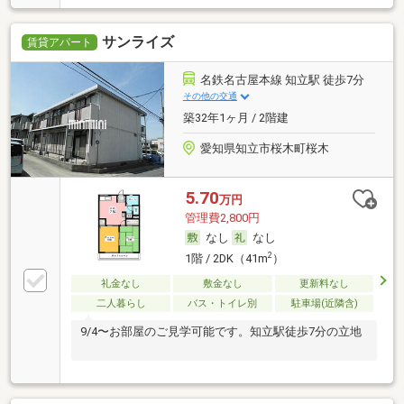
サンライズ
賃貸アパート
名鉄名古屋本線 知立駅 徒歩7分
その他の交通
築32年1ヶ月 / 2階建
愛知県知立市桜木町桜木
5.70
万円
管理費2,800円
なし
なし
2
1階 / 2DK（41m
）
礼金なし
敷金なし
更新料なし
二人暮らし
バス・トイレ別
駐車場(近隣含)
9/4〜お部屋のご見学可能です。知立駅徒歩7分の立地