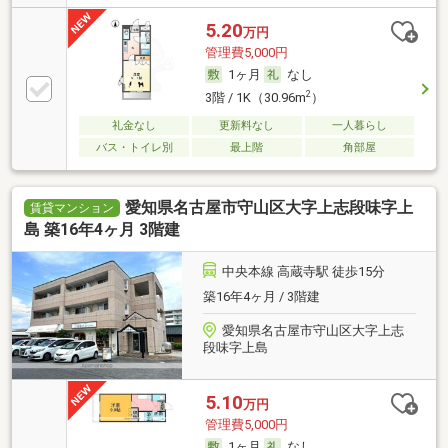
5.20
万円
管理費5,000円
1ヶ月
なし
2
3階 / 1K（30.96m
）
礼金なし
更新料なし
一人暮らし
バス・トイレ別
最上階
角部屋
愛知県名古屋市守山区大字上志段味字上
賃貸マンション
島 築16年4ヶ月 3階建
中央本線 高蔵寺駅 徒歩15分
築16年4ヶ月 / 3階建
愛知県名古屋市守山区大字上志
段味字上島
5.10
万円
管理費5,000円
1ヶ月
なし