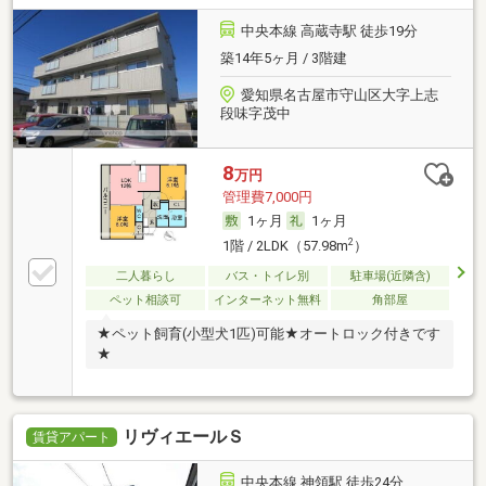
中央本線 高蔵寺駅 徒歩19分
築14年5ヶ月 / 3階建
愛知県名古屋市守山区大字上志
段味字茂中
8
万円
管理費7,000円
1ヶ月
1ヶ月
2
1階 / 2LDK（57.98m
）
二人暮らし
バス・トイレ別
駐車場(近隣含)
ペット相談可
インターネット無料
角部屋
★ペット飼育(小型犬1匹)可能★オートロック付きです
★
リヴィエールＳ
賃貸アパート
中央本線 神領駅 徒歩24分