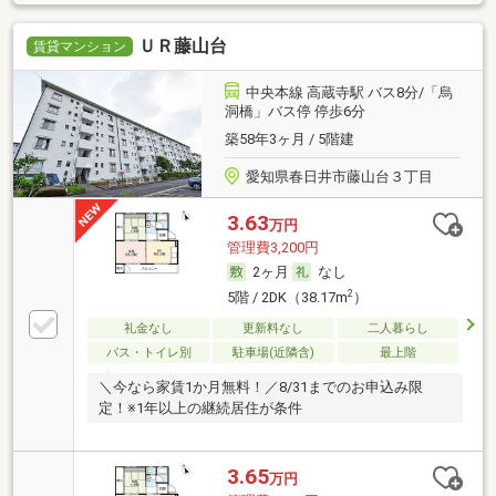
ＵＲ藤山台
賃貸マンション
中央本線 高蔵寺駅 バス8分/「烏
洞橋」バス停 停歩6分
築58年3ヶ月 / 5階建
愛知県春日井市藤山台３丁目
3.63
万円
管理費3,200円
2ヶ月
なし
2
5階 / 2DK（38.17m
）
礼金なし
更新料なし
二人暮らし
バス・トイレ別
駐車場(近隣含)
最上階
＼今なら家賃1か月無料！／8/31までのお申込み限
定！※1年以上の継続居住が条件
3.65
万円