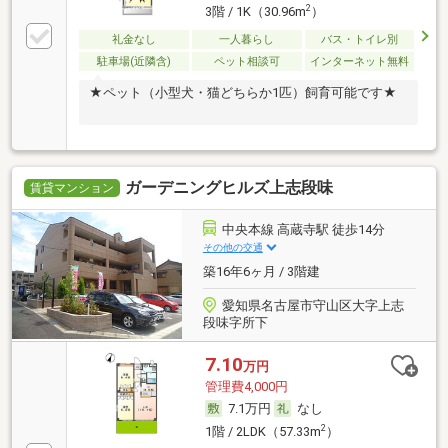
2
3階 / 1K（30.96m
）
礼金なし
一人暮らし
バス・トイレ別
駐車場(近隣含)
ペット相談可
インターネット無料
★ペット（小型犬・猫どちらか1匹）飼育可能です★
ガーデニングヒルズ上志段味
賃貸マンション
中央本線 高蔵寺駅 徒歩14分
その他の交通
築16年6ヶ月 / 3階建
愛知県名古屋市守山区大字上志
段味字所下
7.10
万円
管理費4,000円
7.1万円
なし
2
1階 / 2LDK（57.33m
）