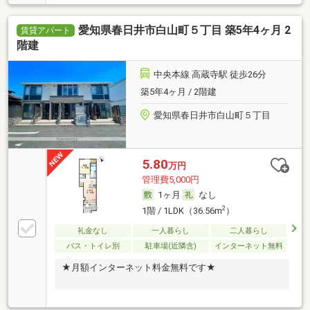
愛知県春日井市白山町５丁目 築5年4ヶ月 2
賃貸アパート
階建
中央本線 高蔵寺駅 徒歩26分
築5年4ヶ月 / 2階建
愛知県春日井市白山町５丁目
5.80
万円
管理費5,000円
1ヶ月
なし
2
1階 / 1LDK（36.56m
）
礼金なし
一人暮らし
二人暮らし
バス・トイレ別
駐車場(近隣含)
インターネット無料
★月額インターネット料金無料です★