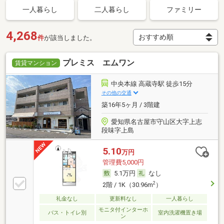
一人暮らし
二人暮らし
ファミリー
4,268
件
が該当しました。
プレミス エムワン
賃貸マンション
中央本線 高蔵寺駅 徒歩15分
その他の交通
築16年5ヶ月 / 3階建
愛知県名古屋市守山区大字上志
段味字上島
5.10
万円
管理費5,000円
5.1万円
なし
2
2階 / 1K（30.96m
）
礼金なし
更新料なし
一人暮らし
モニタ付インターホ
バス・トイレ別
室内洗濯機置き場
ン