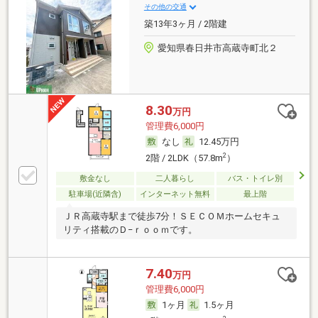
その他の交通
築13年3ヶ月 / 2階建
愛知県春日井市高蔵寺町北２
8.30
万円
管理費6,000円
なし
12.45万円
2
2階 / 2LDK（57.8m
）
敷金なし
二人暮らし
バス・トイレ別
駐車場(近隣含)
インターネット無料
最上階
ＪＲ高蔵寺駅まで徒歩7分！ＳＥＣＯＭホームセキュ
リティ搭載のＤ−ｒｏｏｍです。
7.40
万円
管理費6,000円
1ヶ月
1.5ヶ月