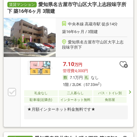
愛知県名古屋市守山区大字上志段味字所
賃貸マンション
下 築16年6ヶ月 3階建
中央本線 高蔵寺駅 徒歩14分
築16年6ヶ月 / 3階建
愛知県名古屋市守山区大字上志
段味字所下
7.10
万円
管理費4,000円
7.1万円
なし
2
1階 / 2LDK（57.33m
）
礼金なし
二人暮らし
バス・トイレ別
駐車場(近隣含)
インターネット無料
角部屋
★月額インターネット料金無料です★