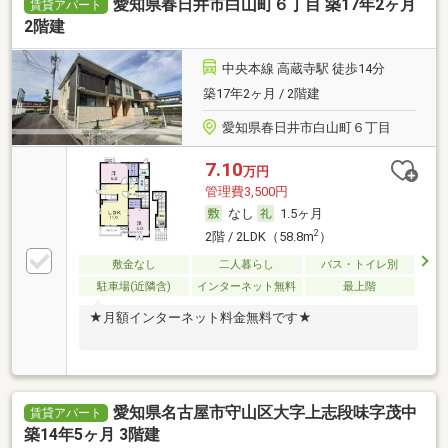
愛知県春日井市白山町６丁目 築17年2ヶ月
賃貸アパート
2階建
中央本線 高蔵寺駅 徒歩14分
築17年2ヶ月 / 2階建
愛知県春日井市白山町６丁目
7.10
万円
管理費3,500円
なし
1.5ヶ月
2
2階 / 2LDK（58.8m
）
敷金なし
二人暮らし
バス・トイレ別
駐車場(近隣含)
インターネット無料
最上階
★月額インターネット料金無料です★
愛知県名古屋市守山区大字上志段味字茂中
賃貸アパート
築14年5ヶ月 3階建