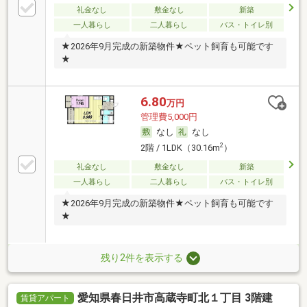
礼金なし
敷金なし
新築
一人暮らし
二人暮らし
バス・トイレ別
★2026年9月完成の新築物件★ペット飼育も可能です
★
6.80
万円
管理費5,000円
なし
なし
2
2階 / 1LDK（30.16m
）
礼金なし
敷金なし
新築
一人暮らし
二人暮らし
バス・トイレ別
★2026年9月完成の新築物件★ペット飼育も可能です
★
残り2件を表示する
愛知県春日井市高蔵寺町北１丁目 3階建
賃貸アパート