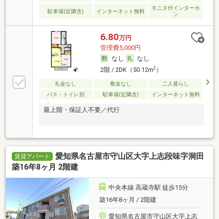
モニタ付インターホ
駐車場(近隣含)
インターネット無料
ン
6.80
万円
管理費5,000円
なし
なし
2
2階 / 2DK（50.12m
）
礼金なし
敷金なし
二人暮らし
バス・トイレ別
駐車場(近隣含)
インターネット無料
最上階・保証人不要／代行
愛知県名古屋市守山区大字上志段味字洞田
賃貸アパート
築16年8ヶ月 2階建
中央本線 高蔵寺駅 徒歩15分
築16年8ヶ月 / 2階建
愛知県名古屋市守山区大字上志