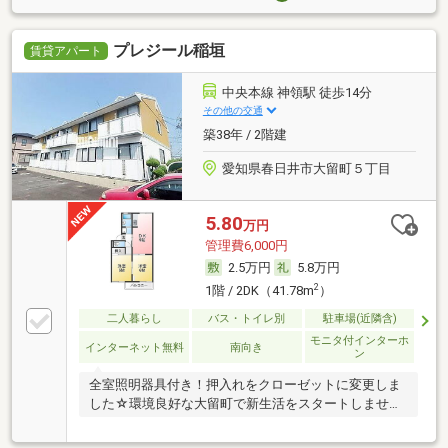
プレジール稲垣
賃貸アパート
中央本線 神領駅 徒歩14分
その他の交通
築38年 / 2階建
愛知県春日井市大留町５丁目
5.80
万円
管理費6,000円
2.5万円
5.8万円
2
1階 / 2DK（41.78m
）
二人暮らし
バス・トイレ別
駐車場(近隣含)
モニタ付インターホ
インターネット無料
南向き
ン
全室照明器具付き！押入れをクローゼットに変更しま
した☆環境良好な大留町で新生活をスタートしません
か？