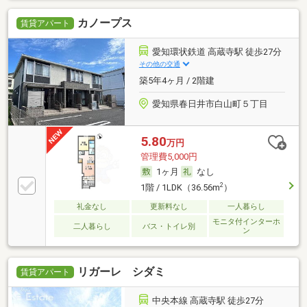
カノープス
賃貸アパート
愛知環状鉄道 高蔵寺駅 徒歩27分
その他の交通
築5年4ヶ月 / 2階建
愛知県春日井市白山町５丁目
5.80
万円
管理費5,000円
1ヶ月
なし
2
1階 / 1LDK（36.56m
）
礼金なし
更新料なし
一人暮らし
モニタ付インターホ
二人暮らし
バス・トイレ別
ン
リガーレ シダミ
賃貸アパート
中央本線 高蔵寺駅 徒歩27分