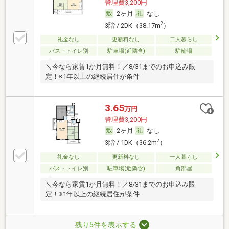
管理費3,200円
2ヶ月
なし
2
3階 / 2DK（38.17m
）
礼金なし
更新料なし
二人暮らし
バス・トイレ別
駐車場(近隣含)
駐輪場
＼今なら家賃1か月無料！／8/31までのお申込み限
定！※1年以上の継続居住が条件
3.65
万円
管理費3,200円
2ヶ月
なし
2
3階 / 1DK（36.2m
）
礼金なし
更新料なし
一人暮らし
バス・トイレ別
駐車場(近隣含)
角部屋
＼今なら家賃1か月無料！／8/31までのお申込み限
定！※1年以上の継続居住が条件
残り5件を表示する