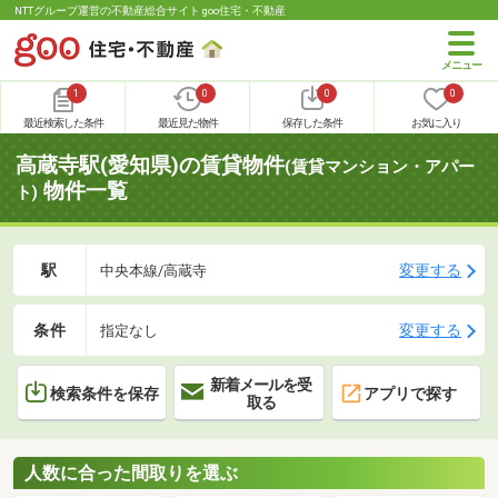
NTTグループ運営の不動産総合サイト goo住宅・不動産
1
0
0
0
最近検索した条件
最近見た物件
保存した条件
お気に入り
高蔵寺駅(愛知県)の賃貸物件
(賃貸マンション・アパー
物件一覧
ト)
駅
変更する
中央本線/高蔵寺
条件
変更する
指定なし
新着メールを受
検索条件を保存
アプリで探す
取る
人数に合った間取りを選ぶ