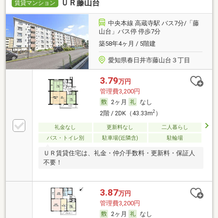
ＵＲ藤山台
賃貸マンション
中央本線 高蔵寺駅 バス7分/「藤
山台」バス停 停歩7分
築58年4ヶ月 / 5階建
愛知県春日井市藤山台３丁目
3.79
万円
管理費3,200円
2ヶ月
なし
2
2階 / 2DK（43.33m
）
礼金なし
更新料なし
二人暮らし
バス・トイレ別
駐車場(近隣含)
駐輪場
ＵＲ賃貸住宅は、礼金・仲介手数料・更新料・保証人
不要！
3.87
万円
管理費3,200円
2ヶ月
なし