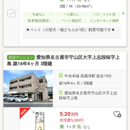
2
2階 / 1K（30.96m
）
礼金なし
一人暮らし
バス・トイレ別
駐車場(近隣含)
ペット相談可
インターネット無料
★ペット（小型犬・猫どちらか1匹）飼育可能です★
愛知県名古屋市守山区大字上志段味字上
賃貸マンション
島 築16年4ヶ月 3階建
中央本線 高蔵寺駅 徒歩15分
築16年4ヶ月 / 3階建
愛知県名古屋市守山区大字上志
段味字上島
5.20
万円
管理費5,000円
1ヶ月
なし