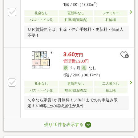
2
1階 / 3K（43.33m
）
礼金なし
更新料なし
ファミリー
バス・トイレ別
駐車場(近隣含)
駐輪場
ＵＲ賃貸住宅は、礼金・仲介手数料・更新料・保証人
不要！
3.60
万円
管理費3,200円
2ヶ月
なし
2
5階 / 2DK（38.17m
）
礼金なし
更新料なし
二人暮らし
バス・トイレ別
駐車場(近隣含)
最上階
＼今なら家賃1か月無料！／8/31までのお申込み限
定！※1年以上の継続居住が条件
残り10件を表示する