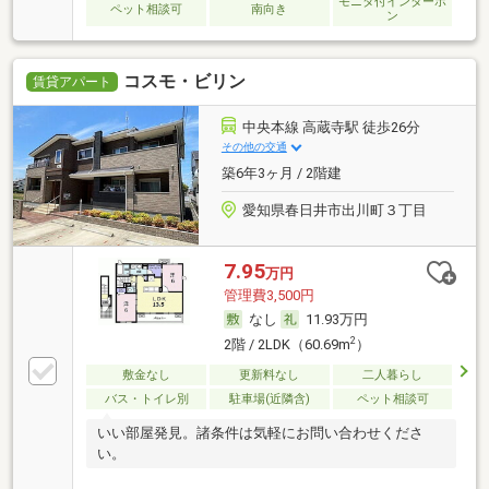
モニタ付インターホ
ペット相談可
南向き
ン
コスモ・ビリン
賃貸アパート
中央本線 高蔵寺駅 徒歩26分
その他の交通
築6年3ヶ月 / 2階建
愛知県春日井市出川町３丁目
7.95
万円
管理費3,500円
なし
11.93万円
2
2階 / 2LDK（60.69m
）
敷金なし
更新料なし
二人暮らし
バス・トイレ別
駐車場(近隣含)
ペット相談可
いい部屋発見。諸条件は気軽にお問い合わせくださ
い。