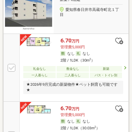
愛知県春日井市高蔵寺町北１丁
目
6.70
万円
管理費5,000円
なし
なし
2
2階 / 1LDK（30m
）
礼金なし
敷金なし
新築
一人暮らし
二人暮らし
バス・トイレ別
★2026年9月完成の新築物件★ペット飼育も可能です
★
6.70
万円
管理費5,000円
なし
なし
2
2階 / 1LDK（30.03m
）