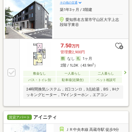
その他の交通
築1年3ヶ月 / 3階建
愛知県名古屋市守山区大字上志
段味字東谷
7.50
万円
管理費2,900円
なし
1ヶ月
2
2階 / 1LDK（43.9m
）
敷金なし
一人暮らし
二人暮らし
バス・トイレ別
駐車場(近隣含)
ペット相談可
24時間換気システム，2口コンロ，3点給湯，BS，IHク
ッキングヒーター，TVインターホン，エアコン
アイニティ
賃貸アパート
ＪＲ中央本線 高蔵寺駅 徒歩9分