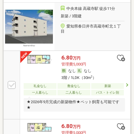
中央本線 高蔵寺駅 徒歩11分
新築 / 3階建
愛知県春日井市高蔵寺町北１丁
目
6.80
万円
管理費5,000円
なし
なし
2
3階 / 1LDK（30m
）
礼金なし
敷金なし
新築
一人暮らし
二人暮らし
バス・トイレ別
★2026年9月完成の新築物件★ペット飼育も可能です
★
6.80
万円
管理費5,000円