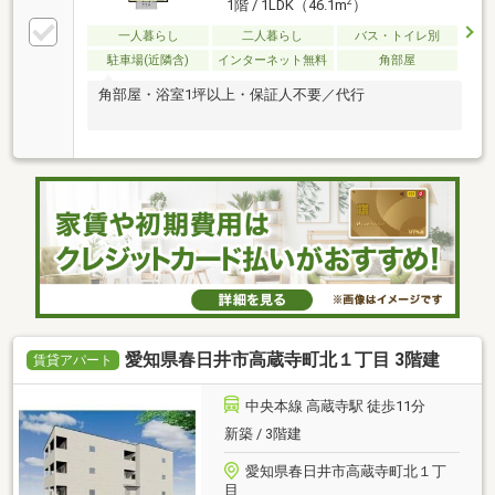
2
1階 / 1LDK（46.1m
）
一人暮らし
二人暮らし
バス・トイレ別
駐車場(近隣含)
インターネット無料
角部屋
角部屋・浴室1坪以上・保証人不要／代行
愛知県春日井市高蔵寺町北１丁目 3階建
賃貸アパート
中央本線 高蔵寺駅 徒歩11分
新築 / 3階建
愛知県春日井市高蔵寺町北１丁
目