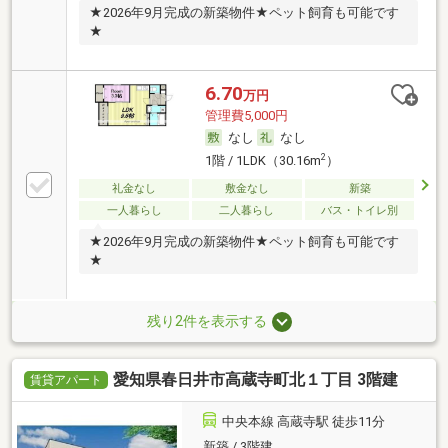
★2026年9月完成の新築物件★ペット飼育も可能です
★
6.70
万円
管理費5,000円
なし
なし
2
1階 / 1LDK（30.16m
）
礼金なし
敷金なし
新築
一人暮らし
二人暮らし
バス・トイレ別
★2026年9月完成の新築物件★ペット飼育も可能です
★
残り2件を表示する
愛知県春日井市高蔵寺町北１丁目 3階建
賃貸アパート
中央本線 高蔵寺駅 徒歩11分
新築 / 3階建