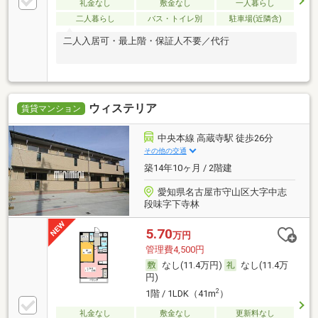
礼金なし
敷金なし
一人暮らし
二人暮らし
バス・トイレ別
駐車場(近隣含)
二人入居可・最上階・保証人不要／代行
ウィステリア
賃貸マンション
中央本線 高蔵寺駅 徒歩26分
その他の交通
築14年10ヶ月 / 2階建
愛知県名古屋市守山区大字中志
段味字下寺林
5.70
万円
管理費4,500円
なし(11.4万円)
なし(11.4万
円)
2
1階 / 1LDK（41m
）
礼金なし
敷金なし
更新料なし