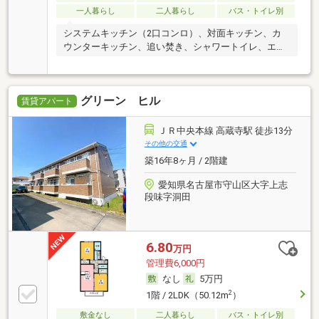
一人暮らし
二人暮らし
バス・トイレ別
システムキッチン（2口コンロ）、対面キッチン、カ
ウンターキッチン、追い焚き、シャワートイレ、エア
コン
グリーン ヒル
賃貸アパート
ＪＲ中央本線 高蔵寺駅 徒歩13分
その他の交通
築16年8ヶ月 / 2階建
愛知県名古屋市守山区大字上志
段味字洞田
6.80
万円
管理費6,000円
なし
5万円
2
1階 / 2LDK（50.12m
）
敷金なし
二人暮らし
バス・トイレ別