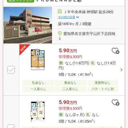
賃貸マンション
ＪＲ中央本線 神領駅 徒歩28分
その他の交通
築16年9ヶ月 / 3階建
愛知県名古屋市守山区下志段味
１
5.90
万円
管理費4,500円
なし(11.8万円)
なし(11.8万
円)
2
3階 / 1LDK（41.5m
）
礼金なし
敷金なし
更新料なし
一人暮らし
二人暮らし
バス・トイレ別
5.90
万円
管理費4,500円
なし(2ヶ月)
なし
2
3階 / 1LDK（41.05m
）