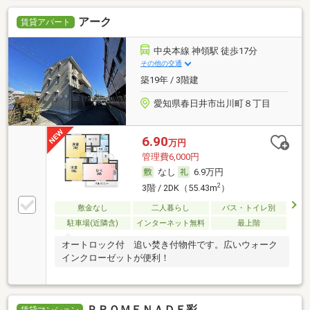
アーク
賃貸アパート
中央本線 神領駅 徒歩17分
その他の交通
築19年 / 3階建
愛知県春日井市出川町８丁目
6.90
万円
管理費6,000円
なし
6.9万円
2
3階 / 2DK（55.43m
）
敷金なし
二人暮らし
バス・トイレ別
駐車場(近隣含)
インターネット無料
最上階
オートロック付 追い焚き付物件です。広いウォーク
インクローゼットが便利！
ＰＲＯＭＥＮＡＤＥ彩