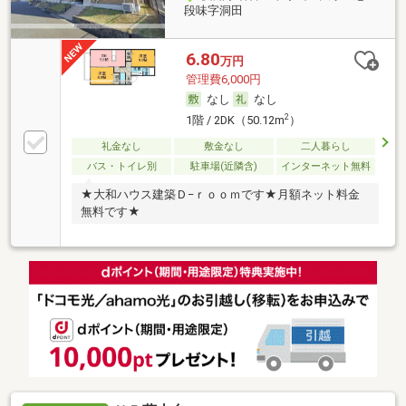
段味字洞田
6.80
万円
管理費6,000円
なし
なし
2
1階 / 2DK（50.12m
）
礼金なし
敷金なし
二人暮らし
バス・トイレ別
駐車場(近隣含)
インターネット無料
★大和ハウス建築Ｄ−ｒｏｏｍです★月額ネット料金
無料です★