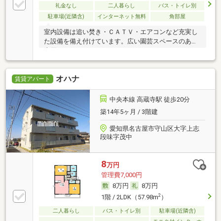
礼金なし
二人暮らし
バス・トイレ別
駐車場(近隣含)
インターネット無料
角部屋
室内設備は追い焚き・ＣＡＴＶ・エアコンなど充実し
た設備を備え付けています。広い園芸スペースのある
専用
オハナ
賃貸アパート
中央本線 高蔵寺駅 徒歩20分
築14年5ヶ月 / 3階建
愛知県名古屋市守山区大字上志
段味字茂中
8
万円
管理費7,000円
8万円
8万円
2
1階 / 2LDK（57.98m
）
二人暮らし
バス・トイレ別
駐車場(近隣含)