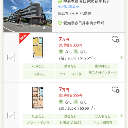
中央本線 春日井駅 徒歩18分
その他の交通
築27年7ヶ月 / 5階建
愛知県春日井市梅ケ坪町
7
万円
管理費6,000円
なし
なし
2
2階 / 2LDK（61.26m
）
礼金なし
敷金なし
更新料なし
モニタ付インターホ
二人暮らし
バス・トイレ別
ン
7
万円
管理費6,000円
なし
なし
2
2階 / 2LDK（60.99m
）
礼金なし
敷金なし
二人暮らし
バス・トイレ別
駐車場(近隣含)
ペット相談可