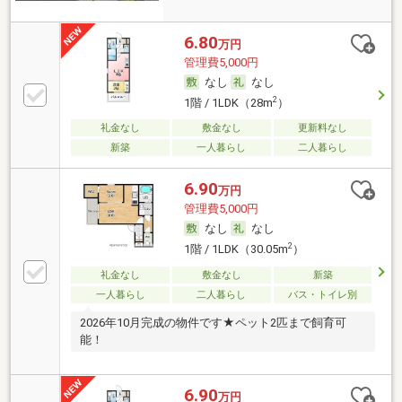
6.80
万円
管理費5,000円
なし
なし
2
1階 / 1LDK（28m
）
礼金なし
敷金なし
更新料なし
新築
一人暮らし
二人暮らし
6.90
万円
管理費5,000円
なし
なし
2
1階 / 1LDK（30.05m
）
礼金なし
敷金なし
新築
一人暮らし
二人暮らし
バス・トイレ別
2026年10月完成の物件です★ペット2匹まで飼育可
能！
6.90
万円