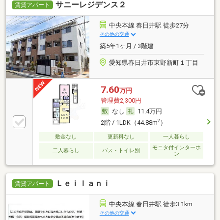
サニーレジデンス２
賃貸アパート
中央本線 春日井駅 徒歩27分
その他の交通
築5年1ヶ月 / 3階建
愛知県春日井市東野新町１丁目
7.60
万円
管理費2,300円
なし
11.4万円
2
2階 / 1LDK（44.88m
）
敷金なし
更新料なし
一人暮らし
モニタ付インターホ
二人暮らし
バス・トイレ別
ン
Ｌｅｉｌａｎｉ
賃貸アパート
中央本線 春日井駅 徒歩3.1km
その他の交通