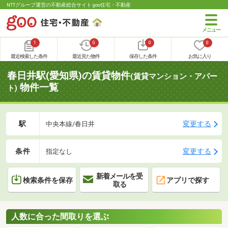
NTTグループ運営の不動産総合サイト goo住宅・不動産
1
0
0
0
最近検索した条件
最近見た物件
保存した条件
お気に入り
春日井駅(愛知県)の賃貸物件
(賃貸マンション・アパー
物件一覧
ト)
駅
変更する
中央本線/春日井
条件
変更する
指定なし
新着メールを受
検索条件を保存
アプリで探す
取る
人数に合った間取りを選ぶ