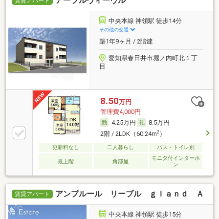
アーブルヴィーヴル
賃貸アパート
中央本線 神領駅 徒歩14分
その他の交通
築1年9ヶ月 / 2階建
愛知県春日井市堀ノ内町北１丁
目
8.50
万円
管理費4,000円
4.25万円
8.5万円
2
2階 / 2LDK（60.24m
）
更新料なし
二人暮らし
バス・トイレ別
モニタ付インターホ
最上階
角部屋
ン
アンプルール リーブル ｇｌａｎｄ Ａ
賃貸アパート
中央本線 神領駅 徒歩15分