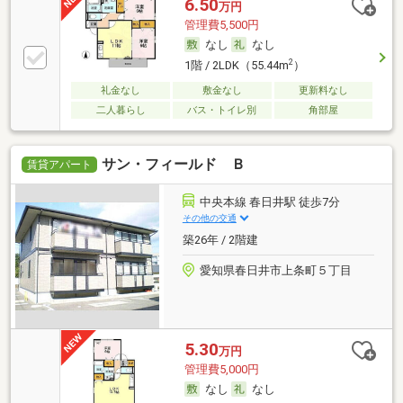
6.50
万円
管理費5,500円
なし
なし
2
1階 / 2LDK（55.44m
）
礼金なし
敷金なし
更新料なし
二人暮らし
バス・トイレ別
角部屋
サン・フィールド Ｂ
賃貸アパート
中央本線 春日井駅 徒歩7分
その他の交通
築26年 / 2階建
愛知県春日井市上条町５丁目
5.30
万円
管理費5,000円
なし
なし