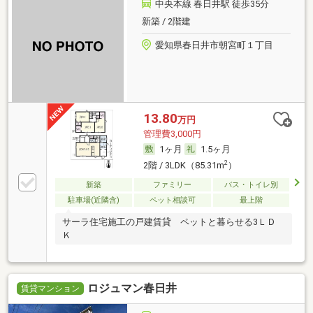
中央本線 春日井駅 徒歩35分
新築 / 2階建
愛知県春日井市朝宮町１丁目
13.80
万円
管理費3,000円
1ヶ月
1.5ヶ月
2
2階 / 3LDK（85.31m
）
新築
ファミリー
バス・トイレ別
駐車場(近隣含)
ペット相談可
最上階
サーラ住宅施工の戸建賃貸 ペットと暮らせる3ＬＤ
Ｋ
ロジュマン春日井
賃貸マンション