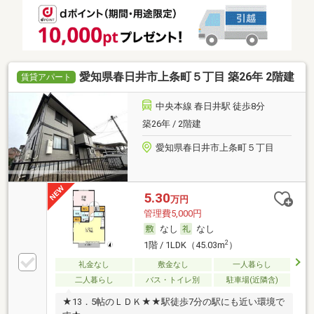
愛知県春日井市上条町５丁目 築26年 2階建
賃貸アパート
中央本線 春日井駅 徒歩8分
築26年 / 2階建
愛知県春日井市上条町５丁目
5.30
万円
管理費5,000円
なし
なし
2
1階 / 1LDK（45.03m
）
礼金なし
敷金なし
一人暮らし
二人暮らし
バス・トイレ別
駐車場(近隣含)
★13．5帖のＬＤＫ★★駅徒歩7分の駅にも近い環境で