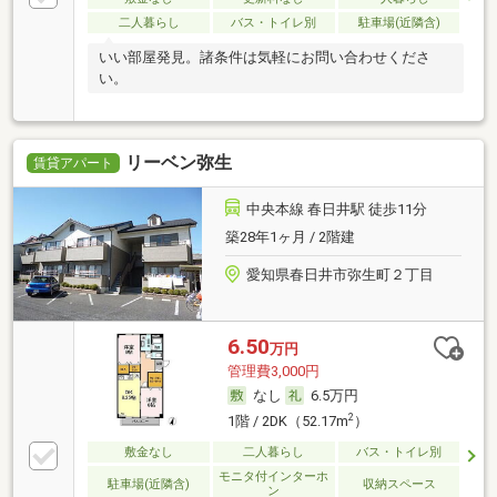
二人暮らし
バス・トイレ別
駐車場(近隣含)
いい部屋発見。諸条件は気軽にお問い合わせくださ
い。
リーベン弥生
賃貸アパート
中央本線 春日井駅 徒歩11分
築28年1ヶ月 / 2階建
愛知県春日井市弥生町２丁目
6.50
万円
管理費3,000円
なし
6.5万円
2
1階 / 2DK（52.17m
）
敷金なし
二人暮らし
バス・トイレ別
モニタ付インターホ
駐車場(近隣含)
収納スペース
ン