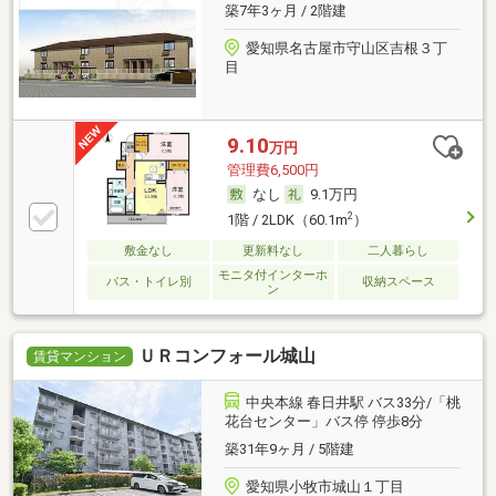
築7年3ヶ月 / 2階建
愛知県名古屋市守山区吉根３丁
目
9.10
万円
管理費6,500円
なし
9.1万円
2
1階 / 2LDK（60.1m
）
敷金なし
更新料なし
二人暮らし
モニタ付インターホ
バス・トイレ別
収納スペース
ン
ＵＲコンフォール城山
賃貸マンション
中央本線 春日井駅 バス33分/「桃
花台センター」バス停 停歩8分
築31年9ヶ月 / 5階建
愛知県小牧市城山１丁目