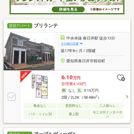
ブリランテ
賃貸アパート
中央本線 春日井駅 徒歩13分
その他の交通
築17年8ヶ月 / 2階建
愛知県春日井市桜佐町
6.10
万円
管理費4,100円
なし
9.15万円
2
2階 / 2LDK（58.48m
）
敷金なし
更新料なし
二人暮らし
モニタ付インターホ
バス・トイレ別
最上階
ン