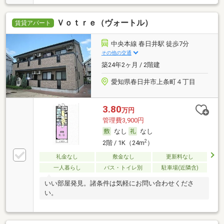
Ｖｏｔｒｅ（ヴォートル）
賃貸アパート
中央本線 春日井駅 徒歩7分
その他の交通
築24年2ヶ月 / 2階建
愛知県春日井市上条町４丁目
3.80
万円
管理費3,900円
なし
なし
2
2階 / 1K（24m
）
礼金なし
敷金なし
更新料なし
一人暮らし
バス・トイレ別
駐車場(近隣含)
いい部屋発見。諸条件は気軽にお問い合わせくださ
い。