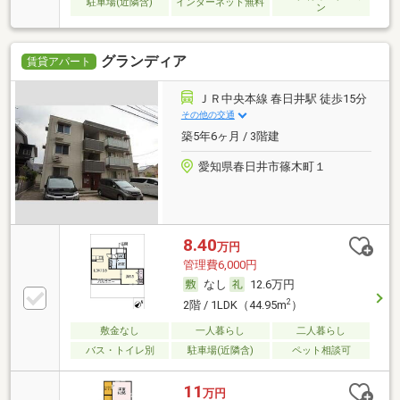
駐車場(近隣含)
インターネット無料
ン
グランディア
賃貸アパート
ＪＲ中央本線 春日井駅 徒歩15分
その他の交通
築5年6ヶ月 / 3階建
愛知県春日井市篠木町１
8.40
万円
管理費6,000円
なし
12.6万円
2
2階 / 1LDK（44.95m
）
敷金なし
一人暮らし
二人暮らし
バス・トイレ別
駐車場(近隣含)
ペット相談可
11
万円