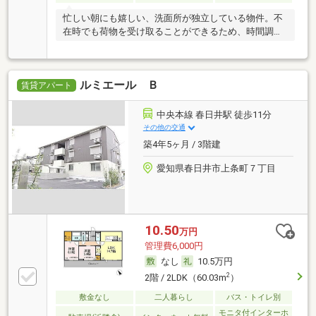
忙しい朝にも嬉しい、洗面所が独立している物件。不
在時でも荷物を受け取ることができるため、時間調整
の
ルミエール Ｂ
賃貸アパート
中央本線 春日井駅 徒歩11分
その他の交通
築4年5ヶ月 / 3階建
愛知県春日井市上条町７丁目
10.50
万円
管理費6,000円
なし
10.5万円
2
2階 / 2LDK（60.03m
）
敷金なし
二人暮らし
バス・トイレ別
モニタ付インターホ