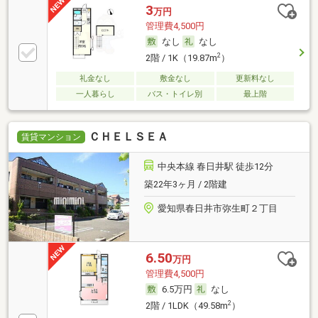
3
万円
管理費4,500円
なし
なし
2
2階 / 1K（19.87m
）
礼金なし
敷金なし
更新料なし
一人暮らし
バス・トイレ別
最上階
ＣＨＥＬＳＥＡ
賃貸マンション
中央本線 春日井駅 徒歩12分
築22年3ヶ月 / 2階建
愛知県春日井市弥生町２丁目
6.50
万円
管理費4,500円
6.5万円
なし
2
2階 / 1LDK（49.58m
）