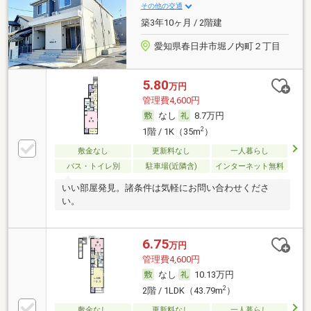
その他の交通
築3年10ヶ月 / 2階建
愛知県春日井市堀ノ内町２丁目
5.80
万円
管理費4,600円
なし
8.7万円
2
1階 / 1K（35m
）
敷金なし
更新料なし
一人暮らし
バス・トイレ別
駐車場(近隣含)
インターネット無料
いい部屋発見。諸条件は気軽にお問い合わせくださ
い。
6.75
万円
管理費4,600円
なし
10.13万円
2
2階 / 1LDK（43.79m
）
敷金なし
更新料なし
一人暮らし