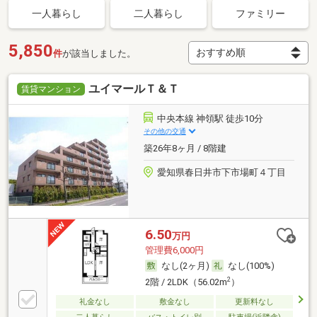
一人暮らし
二人暮らし
ファミリー
5,850
件
が該当しました。
ユイマールＴ＆Ｔ
賃貸マンション
中央本線 神領駅 徒歩10分
その他の交通
築26年8ヶ月 / 8階建
愛知県春日井市下市場町４丁目
6.50
万円
管理費6,000円
なし(2ヶ月)
なし(100%)
2
2階 / 2LDK（56.02m
）
礼金なし
敷金なし
更新料なし