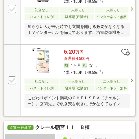
2
2階 / 1LDK（49.58m
）
礼金なし
一人暮らし
二人暮らし
バス・トイレ別
駐車場(近隣含)
インターネット無料
知らない人が来た時でも玄関を開ける必要がなくなる
ＴＶインターホンを備えております。浴室乾燥機を備
え付
6.20
万円
管理費4,500円
1ヶ月
なし
2
1階 / 1LDK（49.58m
）
礼金なし
一人暮らし
二人暮らし
バス・トイレ別
駐車場(近隣含)
インターネット無料
こだわりポイント満載のＣＨＥＬＳＥＡ（チェルシ
ー）。玄関先まで覗き穴を覗きに行かなくてもインタ
ーホン
クレール朝宮ＩＩ Ｂ棟
賃貸一戸建て