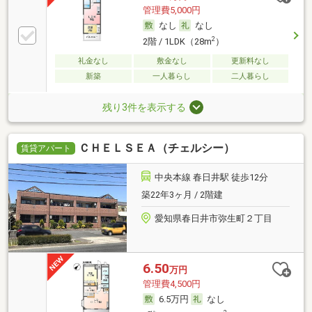
管理費5,000円
なし
なし
2
2階 / 1LDK（28m
）
礼金なし
敷金なし
更新料なし
新築
一人暮らし
二人暮らし
残り3件を表示する
ＣＨＥＬＳＥＡ（チェルシー）
賃貸アパート
中央本線 春日井駅 徒歩12分
築22年3ヶ月 / 2階建
愛知県春日井市弥生町２丁目
6.50
万円
管理費4,500円
6.5万円
なし