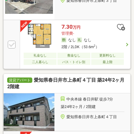
愛知県春日井市上条町３丁目
7.30
万円
管理費-
なし
なし
2
2階 / 2LDK（53.6m
）
礼金なし
敷金なし
更新料なし
二人暮らし
バス・トイレ別
最上階
愛知県春日井市上条町４丁目 築24年2ヶ月
賃貸アパート
2階建
中央本線 春日井駅 徒歩7分
築24年2ヶ月 / 2階建
愛知県春日井市上条町４丁目