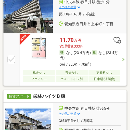
中央本線 春日井駅 徒歩1分
その他の交通
築30年10ヶ月 / 7階建
愛知県春日井市上条町１丁目
11.70
万円
管理費8,000円
なし(23.4万円)
なし(23.4万
円)
2
6階 / 3LDK（70m
）
礼金なし
敷金なし
更新料なし
ファミリー
バス・トイレ別
駐車場(近隣含)
栄林ハイツＢ棟
賃貸アパート
中央本線 春日井駅 徒歩5分
その他の交通
築36年5ヶ月 / 2階建