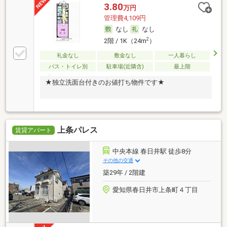
3.80
万円
管理費4,109円
なし
なし
2
2階 / 1K（24m
）
礼金なし
敷金なし
一人暮らし
バス・トイレ別
駐車場(近隣含)
最上階
★独立洗面台付きのお値打ち物件です★
上条パレス
賃貸アパート
中央本線 春日井駅 徒歩8分
その他の交通
築29年 / 2階建
愛知県春日井市上条町４丁目