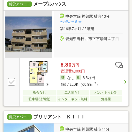
メープルハウス
賃貸アパート
中央本線 神領駅 徒歩10分
その他の交通
築16年7ヶ月 / 3階建
愛知県春日井市下市場町４丁目
8.80
万円
管理費6,000円
なし
8.8万円
2
1階 / 2LDK（60.88m
）
敷金なし
二人暮らし
バス・トイレ別
駐車場(近隣含)
インターネット無料
角部屋
ブリリアント ＫＩＩＩ
賃貸アパート
中央本線 神領駅 徒歩11分