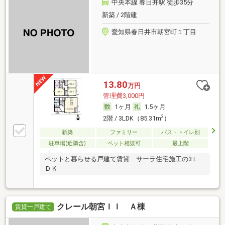
中央本線 春日井駅 徒歩35分
新築 / 2階建
愛知県春日井市朝宮町１丁目
13.80
万円
管理費3,000円
1ヶ月
1.5ヶ月
2
2階 / 3LDK（85.31m
）
新築
ファミリー
バス・トイレ別
駐車場(近隣含)
ペット相談可
最上階
ペットと暮らせる戸建て賃貸 サーラ住宅施工の3Ｌ
ＤＫ
クレール朝宮ＩＩ Ａ棟
賃貸一戸建て