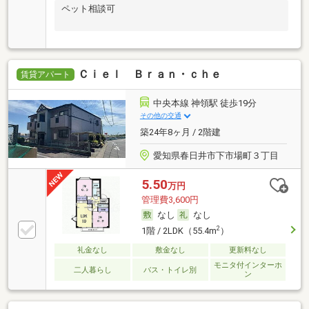
ペット相談可
Ｃｉｅｌ Ｂｒａｎ・ｃｈｅ
賃貸アパート
中央本線 神領駅 徒歩19分
その他の交通
築24年8ヶ月 / 2階建
愛知県春日井市下市場町３丁目
5.50
万円
管理費3,600円
なし
なし
2
1階 / 2LDK（55.4m
）
礼金なし
敷金なし
更新料なし
モニタ付インターホ
二人暮らし
バス・トイレ別
ン