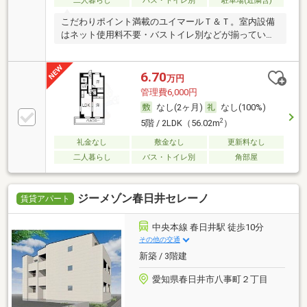
二人暮らし
バス・トイレ別
駐車場(近隣含)
こだわりポイント満載のユイマールＴ＆Ｔ。室内設備
はネット使用料不要・バストイレ別などが揃っている
の
6.70
万円
管理費6,000円
なし(2ヶ月)
なし(100%)
2
5階 / 2LDK（56.02m
）
礼金なし
敷金なし
更新料なし
二人暮らし
バス・トイレ別
角部屋
ジーメゾン春日井セレーノ
賃貸アパート
中央本線 春日井駅 徒歩10分
その他の交通
新築 / 3階建
愛知県春日井市八事町２丁目