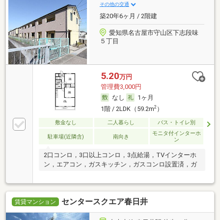
その他の交通
築20年6ヶ月 / 2階建
愛知県名古屋市守山区下志段味
５丁目
5.20
万円
管理費3,000円
なし
1ヶ月
2
1階 / 2LDK（59.2m
）
敷金なし
二人暮らし
バス・トイレ別
モニタ付インターホ
駐車場(近隣含)
南向き
ン
2口コンロ，3口以上コンロ，3点給湯，TVインターホ
ン，エアコン，ガスキッチン，ガスコンロ設置済，ガ
センタースクエア春日井
賃貸マンション