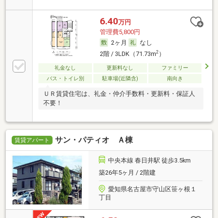
6.40
万円
管理費5,800円
2ヶ月
なし
2
2階 / 3LDK（71.73m
）
礼金なし
更新料なし
ファミリー
バス・トイレ別
駐車場(近隣含)
南向き
ＵＲ賃貸住宅は、礼金・仲介手数料・更新料・保証人
不要！
サン・パティオ Ａ棟
賃貸アパート
中央本線 春日井駅 徒歩3.5km
築26年5ヶ月 / 2階建
愛知県名古屋市守山区笹ヶ根１
丁目