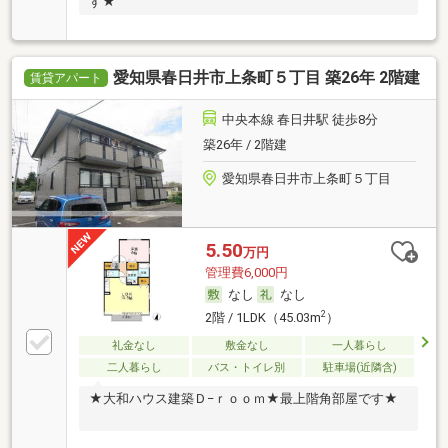
す★
愛知県春日井市上条町５丁目 築26年 2階建
賃貸アパート
中央本線 春日井駅 徒歩8分
築26年 / 2階建
愛知県春日井市上条町５丁目
5.50
万円
管理費6,000円
なし
なし
2
2階 / 1LDK（45.03m
）
礼金なし
敷金なし
一人暮らし
二人暮らし
バス・トイレ別
駐車場(近隣含)
★大和ハウス建築Ｄ−ｒｏｏｍ★最上階角部屋です★