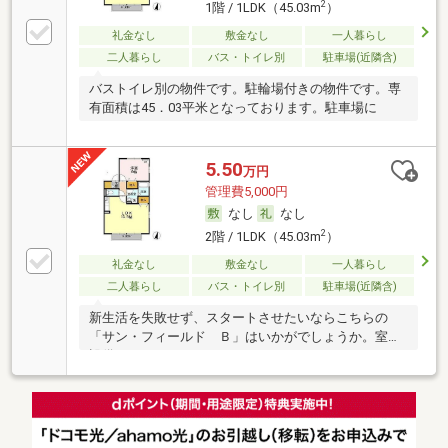
2
1階 / 1LDK（45.03m
）
礼金なし
敷金なし
一人暮らし
二人暮らし
バス・トイレ別
駐車場(近隣含)
バストイレ別の物件です。駐輪場付きの物件です。専
有面積は45．03平米となっております。駐車場に
5.50
万円
管理費5,000円
なし
なし
2
2階 / 1LDK（45.03m
）
礼金なし
敷金なし
一人暮らし
二人暮らし
バス・トイレ別
駐車場(近隣含)
新生活を失敗せず、スタートさせたいならこちらの
「サン・フィールド Ｂ」はいかがでしょうか。室内
設備