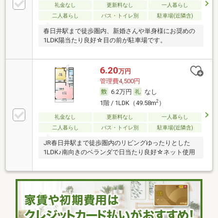
礼金なし
更新料なし
一人暮らし
二人暮らし
バス・トイレ別
駐車場(近隣含)
春日井駅まで徒歩圏内、新婚さんや単身様にお奨めの
1LDK陽当たり良好☆目の前が駐車場です。
6.20
万円
管理費4,500円
6.2万円
なし
2
1階 / 1LDK（49.58m
）
礼金なし
更新料なし
一人暮らし
二人暮らし
バス・トイレ別
駐車場(近隣含)
JR春日井駅まで徒歩圏内のリビングゆったりとした
1LDK♪南向きのベランダで日当たり良好☆ネット使用