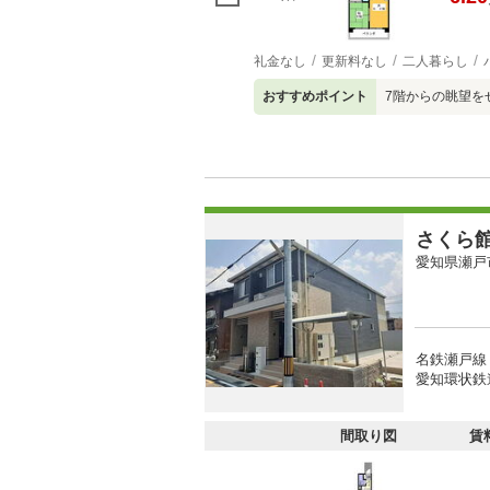
礼金なし
更新料なし
二人暮らし
おすすめポイント
7階からの眺望を
さくら
愛知県瀬戸
名鉄瀬戸線
愛知環状鉄道
間取り図
賃