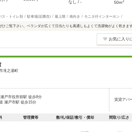
2
なし / -
50m
バス・トイレ別
駐車場(近隣含)
最上階
南向き
モニタ付インターホン
ぜひご覧下さい。ベランダが広くて日当たりも風通しもよくて洗濯物がよく乾きま
お気に入り
館
市滝之湯町
 瀬戸市役所前駅 徒歩8分
賃貸アパ
 瀬戸市駅 徒歩15分
料
管理費等
敷/礼/保証/敷引・償却
間取り/広さ