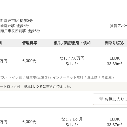
道 瀬戸市駅 徒歩2分
 新瀬戸駅 徒歩3分
賃貸アパ
 瀬戸市役所前駅 徒歩5分
料
管理費等
敷/礼/保証/敷引・償却
間取り/広さ
なし / 7.6万円
1LDK
6,000円
万円
2
なし / -
33.69m
バス・トイレ別
駐車場(近隣含)
インターネット無料
最上階
角部屋
ートロック付、築浅1ＬＤＫに空きがでました。
お気に入り
なし / 1ヶ月
1LDK
6,000円
万円
2
なし / -
33.67m