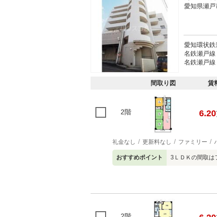
愛知県瀬戸
愛知環状鉄
名鉄瀬戸線
名鉄瀬戸線
間取り図
賃
2階
6.20
礼金なし
更新料なし
ファミリー
おすすめポイント
3ＬＤＫの間取は
2階