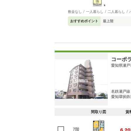
敷金なし
一人暮らし
二人暮らし
おすすめポイント
最上階
コーポ
愛知県瀬戸
名鉄瀬戸線
愛知環状鉄
間取り図
賃
7階
6.20