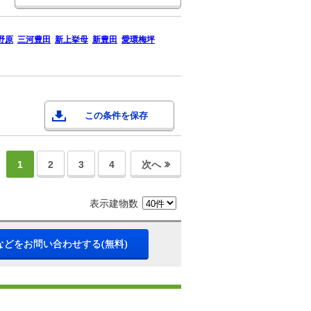
野原
三河豊田
新上挙母
新豊田
愛環梅坪
この条件を保存
1
2
3
4
次へ
表示建物数
などをお問い合わせする(無料)