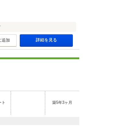
す
詳細を見る
に追加
ート
築5年3ヶ月