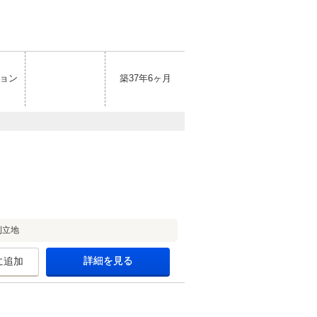
ョン
築37年6ヶ月
利立地
詳細を見る
に追加