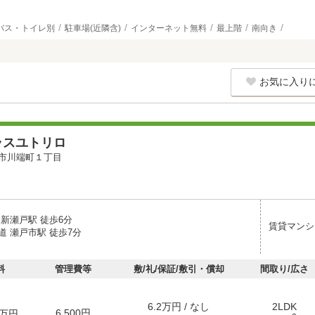
バス・トイレ別
駐車場(近隣含)
インターネット無料
最上階
南向き
お気に入り
ラスユトリロ
市川端町１丁目
 新瀬戸駅 徒歩6分
賃貸マンシ
道 瀬戸市駅 徒歩7分
料
管理費等
敷/礼/保証/敷引・償却
間取り/広さ
6.2万円 / なし
2LDK
6,500円
万円