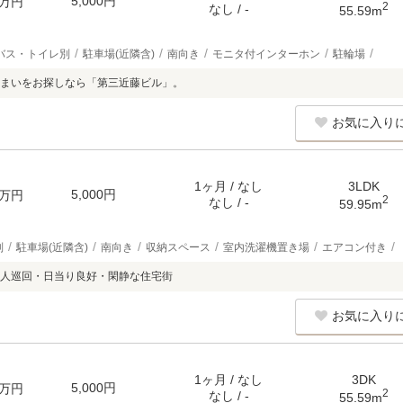
5,000円
万円
2
なし / -
55.59m
バス・トイレ別
駐車場(近隣含)
南向き
モニタ付インターホン
駐輪場
まいをお探しなら「第三近藤ビル」。
お気に入り
1ヶ月 / なし
3LDK
5,000円
万円
2
なし / -
59.95m
別
駐車場(近隣含)
南向き
収納スペース
室内洗濯機置き場
エアコン付き
人巡回・日当り良好・閑静な住宅街
お気に入り
1ヶ月 / なし
3DK
5,000円
万円
2
なし / -
55.59m