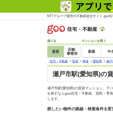
NTTグループ運営の不動産総合サイト goo
借りる
マンションを買う
店舗･
賃貸
新築
中
事業用
住宅・不動産
>
賃貸
>
東海
>
愛知県
>
瀬戸
瀬戸市駅(愛知県)の
瀬戸市駅(愛知県)の賃貸マンション、
を探すならgoo住宅・不動産。賃料・専
します。
探したい物件の路線・検索条件を変