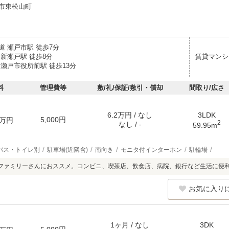
市東松山町
道 瀬戸市駅 徒歩7分
 新瀬戸駅 徒歩8分
賃貸マンシ
 瀬戸市役所前駅 徒歩13分
料
管理費等
敷/礼/保証/敷引・償却
間取り/広さ
6.2万円 / なし
3LDK
5,000円
万円
2
なし / -
59.95m
バス・トイレ別
駐車場(近隣含)
南向き
モニタ付インターホン
駐輪場
ファミリーさんにおススメ。コンビニ、喫茶店、飲食店、病院、銀行など生活に便
お気に入り
1ヶ月 / なし
3DK