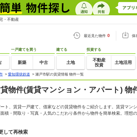
住宅・不動産
0
最近見た物件
保
一戸建てを買う
建てる
投資する
不動産
古
新築
中古
土地
土地活用
投資
市
>
愛知環状鉄道
>
瀬戸市駅の賃貸情報 物件一覧
賃貸物件(賃貸マンション・アパート) 物
アパート、賃貸一戸建て、借家などの賃貸物件をご紹介します。賃貸マン
有面積・間取り・写真・人気のこだわり条件から物件を簡単検索。理想の
更して再検索