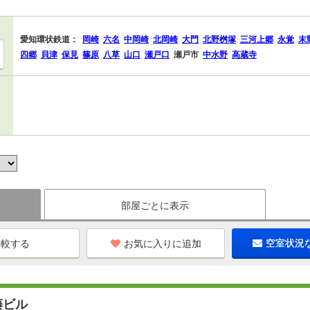
愛知環状鉄道：
岡崎
六名
中岡崎
北岡崎
大門
北野桝塚
三河上郷
永覚
末
四郷
貝津
保見
篠原
八草
山口
瀬戸口
瀬戸市
中水野
高蔵寺
部屋ごとに表示
お気に入りに追加
空室状況
藤ビル