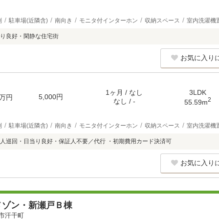
別
駐車場(近隣含)
南向き
モニタ付インターホン
収納スペース
室内洗濯機
り良好・閑静な住宅街
お気に入り
1ヶ月 / なし
3LDK
5,000円
万円
2
なし / -
55.59m
別
駐車場(近隣含)
南向き
モニタ付インターホン
収納スペース
室内洗濯機
人巡回・日当り良好・保証人不要／代行 ・初期費用カード決済可
お気に入り
メゾン・新瀬戸Ｂ棟
市汗干町