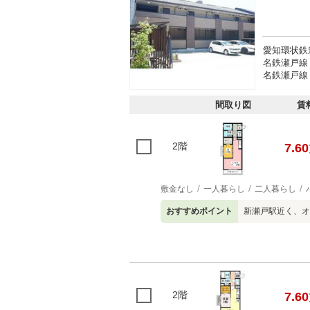
愛知環状鉄
名鉄瀬戸線
名鉄瀬戸線
間取り図
賃
2階
7.60
敷金なし
一人暮らし
二人暮らし
おすすめポイント
新瀬戸駅近く、オ
2階
7.60