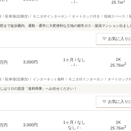
2
- / -
25.7m
別
駐車場(近隣含)
モニタ付インターホン
オートロック付き
収納スペース
部まで徒歩圏内。通勤・通学に大変便利な立地の都市ガス・築浅マンション出まし
お気に入り
1K
1ヶ月 / なし
3,000円
万円
2
- / -
25.76m
別
駐車場(近隣含)
インターネット無料
モニタ付インターホン
オートロック
しはリロの賃貸「進和商事」へお任せください！
お気に入り
1ヶ月 / なし
1K
3,000円
万円
2
なし / -
25.76m