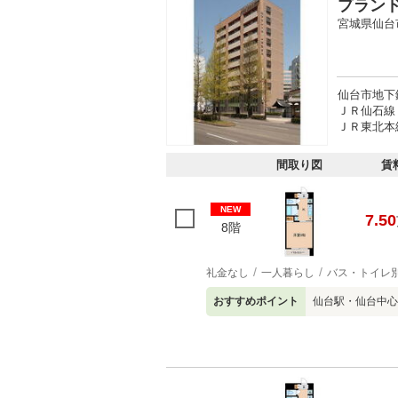
プラン
宮城県仙台
仙台市地下
ＪＲ仙石線
ＪＲ東北本線
間取り図
賃
NEW
7.50
8階
礼金なし
一人暮らし
バス・トイレ
おすすめポイント
仙台駅・仙台中心