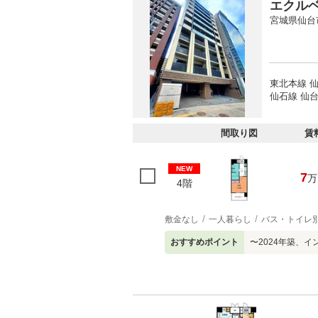
エクル
宮城県仙台
東北本線 仙
仙石線 仙台
間取り図
賃
NEW
7
万
4階
敷金なし
一人暮らし
バス・トイレ
おすすめポイント
〜2024年築、