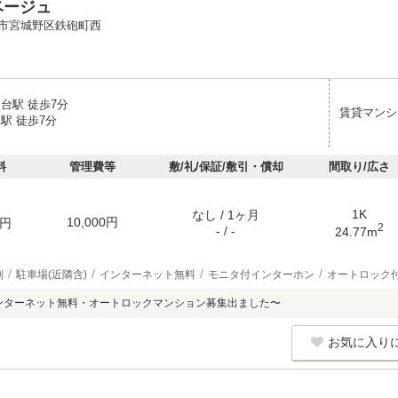
ベージュ
市宮城野区鉄砲町西
台駅 徒歩7分
賃貸マンシ
駅 徒歩7分
料
管理費等
敷/礼/保証/敷引・償却
間取り/広さ
1K
なし / 1ヶ月
10,000円
円
2
- / -
24.77m
別
駐車場(近隣含)
インターネット無料
モニタ付インターホン
オートロック
インターネット無料・オートロックマンション募集出ました〜
お気に入り