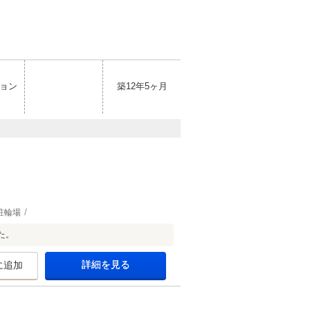
ョン
築12年5ヶ月
駐輪場
た。
詳細を見る
に追加