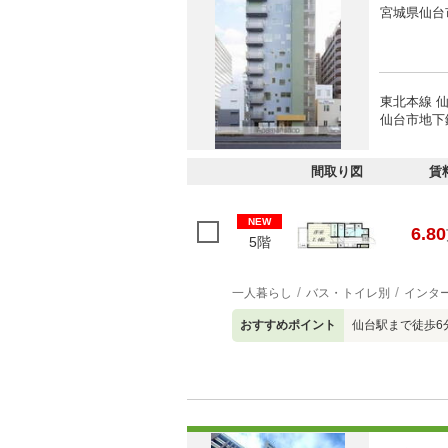
宮城県仙台
東北本線 仙
仙台市地下
間取り図
賃
NEW
6.80
5階
一人暮らし
バス・トイレ別
インタ
おすすめポイント
仙台駅まで徒歩6