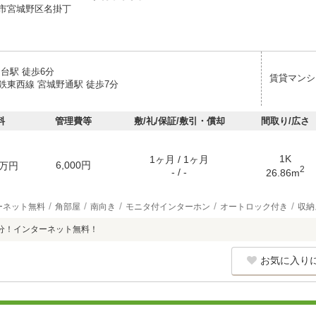
市宮城野区名掛丁
台駅 徒歩6分
賃貸マンシ
鉄東西線 宮城野通駅 徒歩7分
料
管理費等
敷/礼/保証/敷引・償却
間取り/広さ
1K
1ヶ月 / 1ヶ月
6,000円
万円
2
- / -
26.86m
ーネット無料
角部屋
南向き
モニタ付インターホン
オートロック付き
収納
分！インターネット無料！
お気に入り