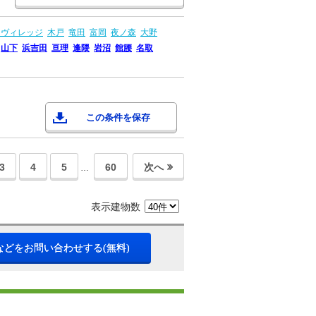
Ｊヴィレッジ
木戸
竜田
富岡
夜ノ森
大野
山下
浜吉田
亘理
逢隈
岩沼
館腰
名取
この条件を保存
3
4
5
60
次へ
…
表示建物数
などをお問い合わせする(無料)