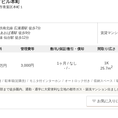
ドビル本町
市青葉区本町１
鉄南北線 広瀬通駅 徒歩7分
 あおば通駅 徒歩9分
賃貸マンシ
 仙台駅 徒歩12分
料
管理費等
敷/礼/保証/敷引・償却
間取り/広さ
1K
1ヶ月 / なし
3,000円
万円
2
- / -
25.7m
別
駐車場(近隣含)
モニタ付インターホン
オートロック付き
収納スペース
部まで徒歩圏内。通勤・通学に大変便利な立地の都市ガス・築浅マンション出まし
お気に入り