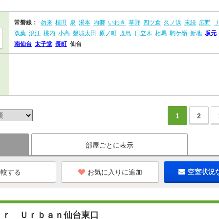
常磐線：
勿来
植田
泉
湯本
内郷
いわき
草野
四ツ倉
久ノ浜
末続
広野
双葉
浪江
桃内
小高
磐城太田
原ノ町
鹿島
日立木
相馬
駒ケ嶺
新地
坂元
南仙台
太子堂
長町
仙台
1
2
部屋ごとに表示
お気に入りに追加
空室状況
ｉｒ Ｕｒｂａｎ仙台東口