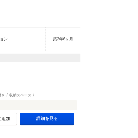
ョン
築2年6ヶ月
付き
収納スペース
詳細を見る
に追加