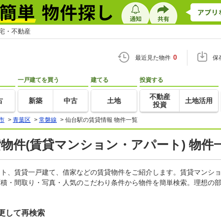
住宅・不動産
0
最近見た物件
保
一戸建てを買う
建てる
投資する
不動産
古
新築
中古
土地
土地活用
投資
市
>
青葉区
>
常磐線
>
仙台駅の賃貸情報 物件一覧
貸物件(賃貸マンション・アパート) 物件
パート、賃貸一戸建て、借家などの賃貸物件をご紹介します。賃貸マンシ
面積・間取り・写真・人気のこだわり条件から物件を簡単検索。理想の部
更して再検索