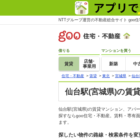
NTTグループ運営の不動産総合サイト goo
借りる
マンションを買う
店舗･
賃貸
新築
中
事業用
住宅・不動産
>
賃貸
>
東北
>
宮城県
>
仙台
仙台駅(宮城県)の賃
仙台駅(宮城県)の賃貸マンション、ア
探すならgoo住宅・不動産。賃料・専有
ます。
探したい物件の路線・検索条件を変