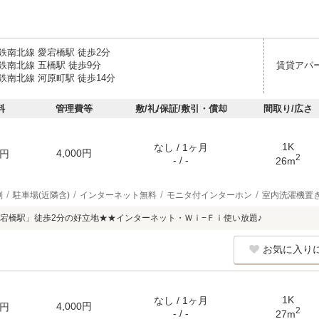
鉄南北線 愛宕橋駅 徒歩2分
鉄南北線 五橋駅 徒歩9分
賃貸アパ
鉄南北線 河原町駅 徒歩14分
料
管理費等
敷/礼/保証/敷引・償却
間取り/広さ
1K
なし / 1ヶ月
4,000円
円
2
- / -
26m
別
駐車場(近隣含)
インターネット無料
モニタ付インターホン
室内洗濯機置
宕橋駅」徒歩2分の好立地★★インターネット・Ｗｉ−Ｆｉ使い放題♪
お気に入り
1K
なし / 1ヶ月
4,000円
円
2
- / -
27m