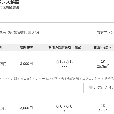
パレス越路
市太白区越路
鉄南北線 愛宕橋駅 徒歩7分
賃貸マンシ
料
管理費等
敷/礼/保証/敷引・償却
間取り/広さ
1K
なし / なし
3,000円
万円
2
- / -
25.3m
ス・トイレ別
モニタ付インターホン
室内洗濯機置き場
エアコン付き
見学予
お気に入り
1K
なし / なし
3,000円
万円
2
- / -
24m