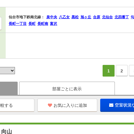
仙台市地下鉄南北線：
泉中央
八乙女
黒松
旭ヶ丘
台原
北仙台
北四番丁
長町一丁目
長町
長町南
富沢
1
2
部屋ごとに表示
お気に入りに追加
空室状況
ミ向山