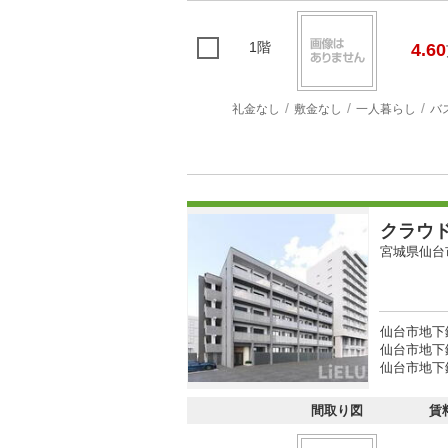
1階
4.60
礼金なし
敷金なし
一人暮らし
バ
クラウ
宮城県仙台
仙台市地下
仙台市地下
仙台市地下
間取り図
賃