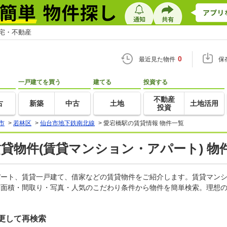
住宅・不動産
0
最近見た物件
保
一戸建てを買う
建てる
投資する
不動産
古
新築
中古
土地
土地活用
投資
市
>
若林区
>
仙台市地下鉄南北線
>
愛宕橋駅の賃貸情報 物件一覧
賃貸物件(賃貸マンション・アパート) 物
アパート、賃貸一戸建て、借家などの賃貸物件をご紹介します。賃貸マン
有面積・間取り・写真・人気のこだわり条件から物件を簡単検索。理想の
更して再検索