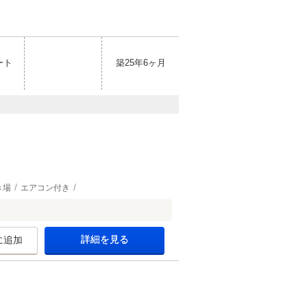
ート
築25年6ヶ月
き場
エアコン付き
詳細を見る
に追加