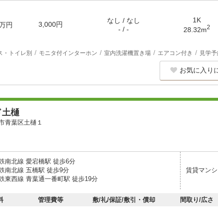
1K
なし / なし
3,000円
万円
2
- / -
28.32m
ス・トイレ別
モニタ付インターホン
室内洗濯機置き場
エアコン付き
見学予
お気に入り
ド土樋
市青葉区土樋１
鉄南北線 愛宕橋駅 徒歩6分
鉄南北線 五橋駅 徒歩9分
賃貸マンシ
鉄東西線 青葉通一番町駅 徒歩19分
料
管理費等
敷/礼/保証/敷引・償却
間取り/広さ