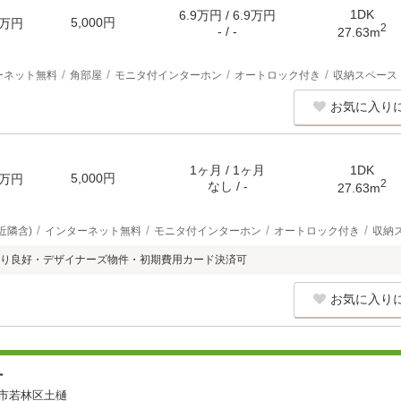
1DK
6.9万円 / 6.9万円
5,000円
万円
2
- / -
27.63m
ーネット無料
角部屋
モニタ付インターホン
オートロック付き
収納スペース
お気に入り
1ヶ月 / 1ヶ月
1DK
5,000円
万円
2
なし / -
27.63m
近隣含)
インターネット無料
モニタ付インターホン
オートロック付き
収納
り良好・デザイナーズ物件・初期費用カード決済可
お気に入り
ナ
市若林区土樋