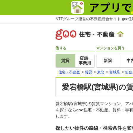
NTTグループ運営の不動産総合サイト goo
借りる
マンションを買う
店舗･
賃貸
新築
中
事業用
住宅・不動産
>
賃貸
>
東北
>
宮城県
>
仙台
愛宕橋駅(宮城県)の
愛宕橋駅(宮城県)の賃貸マンション、
を探すならgoo住宅・不動産。賃料・専
します。
探したい物件の路線・検索条件を変