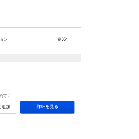
ョン
築35年
約可
詳細を見る
に追加