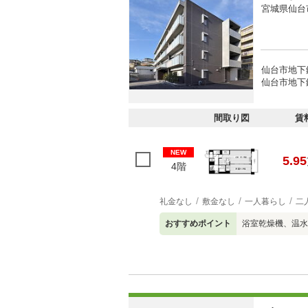
宮城県仙台
仙台市地下
仙台市地下
間取り図
賃
NEW
5.95
4階
礼金なし
敷金なし
一人暮らし
二
おすすめポイント
浴室乾燥機、温水