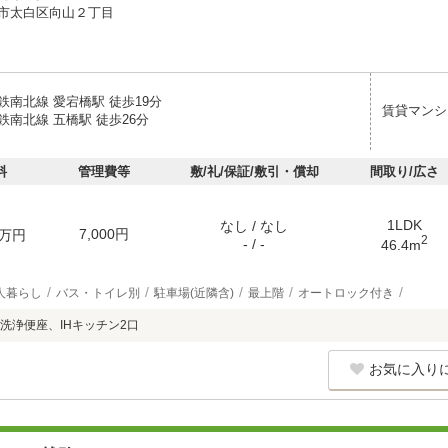
市太白区向山２丁目
鉄南北線 愛宕橋駅 徒歩19分
賃貸マンシ
鉄南北線 五橋駅 徒歩26分
料
管理費等
敷/礼/保証/敷引・償却
間取り/広さ
1LDK
なし / なし
7,000円
万円
2
- / -
46.4m
人暮らし
バス・トイレ別
駐車場(近隣含)
最上階
オートロック付き
洗浄便座、IHキッチン2口
お気に入り