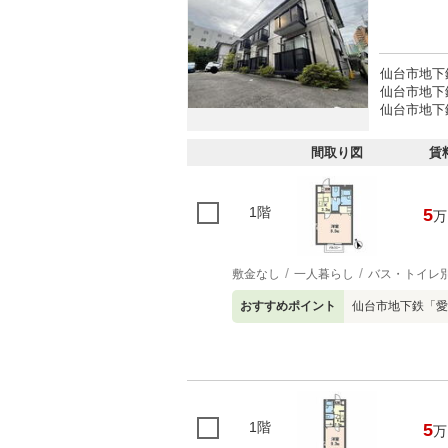
仙台市地下
仙台市地下
仙台市地下
間取り図
賃
1階
5
万
敷金なし
一人暮らし
バス・トイレ
おすすめポイント
仙台市地下鉄「愛
1階
5
万