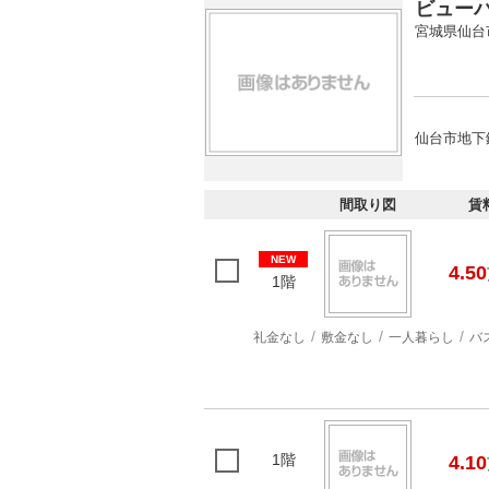
ビュー
宮城県仙台
仙台市地下
間取り図
賃
NEW
4.50
1階
礼金なし
敷金なし
一人暮らし
バ
1階
4.10