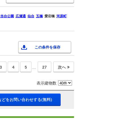
勾当台公園
広瀬通
仙台
五橋
愛宕橋
河原町
この条件を保存
3
4
5
27
次へ
…
表示建物数
などをお問い合わせする(無料)