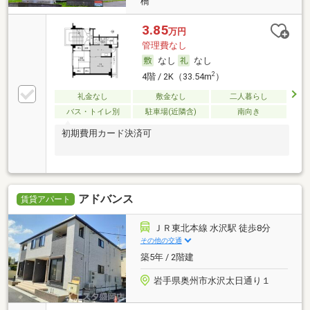
橋
3.85
万円
管理費なし
なし
なし
2
4階 / 2K（33.54m
）
礼金なし
敷金なし
二人暮らし
バス・トイレ別
駐車場(近隣含)
南向き
初期費用カード決済可
アドバンス
賃貸アパート
ＪＲ東北本線 水沢駅 徒歩8分
その他の交通
築5年 / 2階建
岩手県奥州市水沢太日通り１