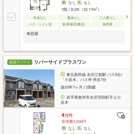
なし
なし
2
1階 / 2LDK（52.17m
）
礼金なし
敷金なし
二人暮らし
バス・トイレ別
駐車場(近隣含)
角部屋
角部屋
リバーサイドプラスワン
賃貸アパート
東北新幹線 水沢江刺駅 バス5分/
「小谷木」バス停 停歩7分
築20年7ヶ月 / 2階建
岩手県奥州市水沢羽田町字上小
谷木
4
万円
管理費3,300円
なし
なし