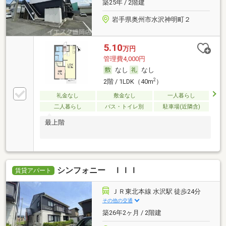
築25年 / 2階建
岩手県奥州市水沢神明町２
5.10
万円
管理費4,000円
なし
なし
2
2階 / 1LDK（40m
）
礼金なし
敷金なし
一人暮らし
二人暮らし
バス・トイレ別
駐車場(近隣含)
最上階
シンフォニー ＩＩＩ
賃貸アパート
ＪＲ東北本線 水沢駅 徒歩24分
その他の交通
築26年2ヶ月 / 2階建