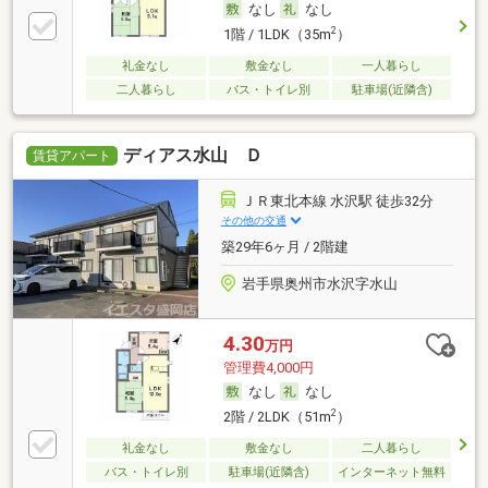
なし
なし
2
1階 / 1LDK（35m
）
礼金なし
敷金なし
一人暮らし
二人暮らし
バス・トイレ別
駐車場(近隣含)
ディアス水山 Ｄ
賃貸アパート
ＪＲ東北本線 水沢駅 徒歩32分
その他の交通
築29年6ヶ月 / 2階建
岩手県奥州市水沢字水山
4.30
万円
管理費4,000円
なし
なし
2
2階 / 2LDK（51m
）
礼金なし
敷金なし
二人暮らし
バス・トイレ別
駐車場(近隣含)
インターネット無料