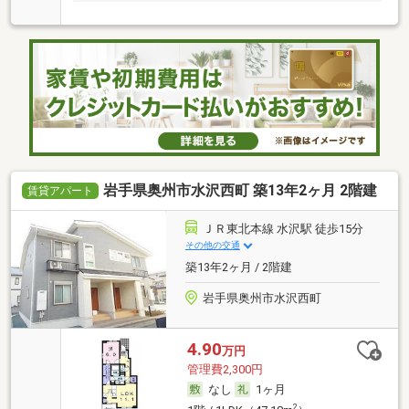
岩手県奥州市水沢西町 築13年2ヶ月 2階建
賃貸アパート
ＪＲ東北本線 水沢駅 徒歩15分
その他の交通
築13年2ヶ月 / 2階建
岩手県奥州市水沢西町
4.90
万円
管理費2,300円
なし
1ヶ月
2