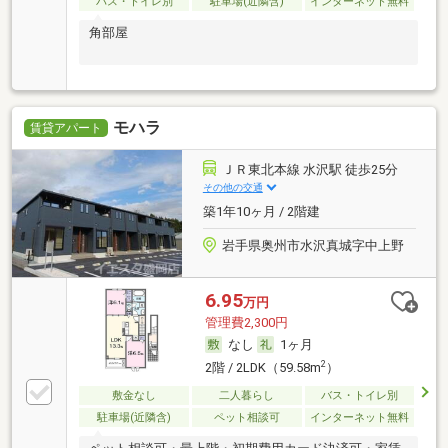
バス・トイレ別
駐車場(近隣含)
インターネット無料
角部屋
モハラ
賃貸アパート
ＪＲ東北本線 水沢駅 徒歩25分
その他の交通
築1年10ヶ月 / 2階建
岩手県奥州市水沢真城字中上野
6.95
万円
管理費2,300円
なし
1ヶ月
2
2階 / 2LDK（59.58m
）
敷金なし
二人暮らし
バス・トイレ別
駐車場(近隣含)
ペット相談可
インターネット無料