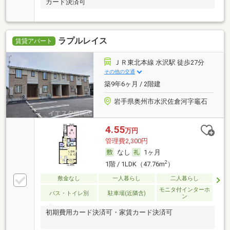
カード決済可
ラプルレイス
賃貸アパート
ＪＲ東北本線 水沢駅 徒歩27分
その他の交通
築9年6ヶ月 / 2階建
岩手県奥州市水沢佐倉河字竈石
4.55
万円
管理費2,300円
なし
1ヶ月
2
1階 / 1LDK（47.76m
）
敷金なし
一人暮らし
二人暮らし
モニタ付インターホ
バス・トイレ別
駐車場(近隣含)
ン
初期費用カード決済可・家賃カード決済可