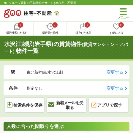
NTTグループ運営の不動産総合サイト goo住宅・不動産
1
0
0
0
最近検索した条件
最近見た物件
保存した条件
お気に入り
水沢江刺駅(岩手県)の賃貸物件
(賃貸マンション・アパ
物件一覧
ート)
駅
変更する
東北新幹線/水沢江刺
条件
変更する
指定なし
新着メールを受
検索条件を保存
アプリで探す
取る
人数に合った間取りを選ぶ