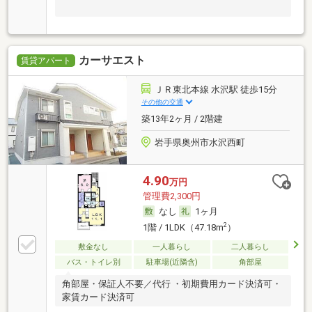
カーサエスト
賃貸アパート
ＪＲ東北本線 水沢駅 徒歩15分
その他の交通
築13年2ヶ月 / 2階建
岩手県奥州市水沢西町
4.90
万円
管理費2,300円
なし
1ヶ月
2
1階 / 1LDK（47.18m
）
敷金なし
一人暮らし
二人暮らし
バス・トイレ別
駐車場(近隣含)
角部屋
角部屋・保証人不要／代行 ・初期費用カード決済可・
家賃カード決済可