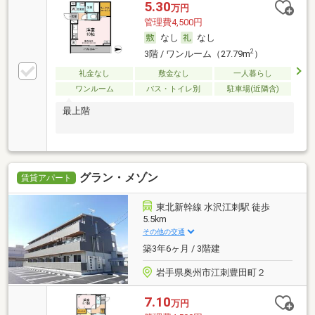
5.30
万円
管理費4,500円
なし
なし
2
3階 / ワンルーム（27.79m
）
礼金なし
敷金なし
一人暮らし
ワンルーム
バス・トイレ別
駐車場(近隣含)
最上階
グラン・メゾン
賃貸アパート
東北新幹線 水沢江刺駅 徒歩
5.5km
その他の交通
築3年6ヶ月 / 3階建
岩手県奥州市江刺豊田町２
7.10
万円