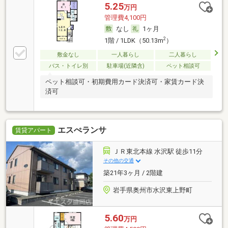
5.25
万円
管理費4,100円
なし
1ヶ月
2
1階 / 1LDK（50.13m
）
敷金なし
一人暮らし
二人暮らし
バス・トイレ別
駐車場(近隣含)
ペット相談可
ペット相談可・初期費用カード決済可・家賃カード決
済可
エスぺランサ
賃貸アパート
ＪＲ東北本線 水沢駅 徒歩11分
その他の交通
築21年3ヶ月 / 2階建
岩手県奥州市水沢東上野町
5.60
万円