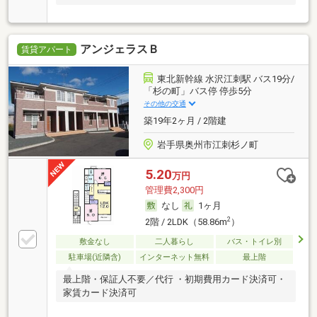
アンジェラスＢ
賃貸アパート
東北新幹線 水沢江刺駅 バス19分/
「杉の町」バス停 停歩5分
その他の交通
築19年2ヶ月 / 2階建
岩手県奥州市江刺杉ノ町
5.20
万円
管理費2,300円
なし
1ヶ月
2
2階 / 2LDK（58.86m
）
敷金なし
二人暮らし
バス・トイレ別
駐車場(近隣含)
インターネット無料
最上階
最上階・保証人不要／代行 ・初期費用カード決済可・
家賃カード決済可