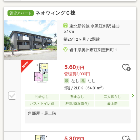
ネオウィングＣ棟
賃貸アパート
東北新幹線 水沢江刺駅 徒歩
5.1km
築25年2ヶ月 / 2階建
岩手県奥州市江刺豊田町１
5.60
万円
管理費3,000円
なし
なし
2
2階 / 2LDK（54.81m
）
礼金なし
敷金なし
二人暮らし
バス・トイレ別
駐車場(近隣含)
最上階
角部屋・最上階
5.30
万円