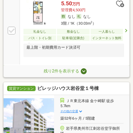
5.50
万円
管理費4,500円
なし
なし
2
3階 / 1K（30.03m
）
礼金なし
敷金なし
一人暮らし
バス・トイレ別
駐車場(近隣含)
インターネット無料
最上階・初期費用カード決済可
残り2件を表示する
ビレッジハウス岩谷堂１号棟
賃貸マンション
ＪＲ東北本線 金ケ崎駅 徒歩
5.7km
その他の交通
築52年6ヶ月 / 5階建
岩手県奥州市江刺岩谷堂字御所