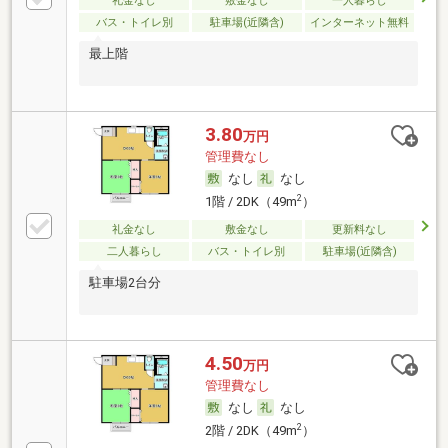
礼金なし
敷金なし
一人暮らし
バス・トイレ別
駐車場(近隣含)
インターネット無料
最上階
3.80
万円
管理費なし
なし
なし
2
1階 / 2DK（49m
）
礼金なし
敷金なし
更新料なし
二人暮らし
バス・トイレ別
駐車場(近隣含)
駐車場2台分
4.50
万円
管理費なし
なし
なし
2
2階 / 2DK（49m
）