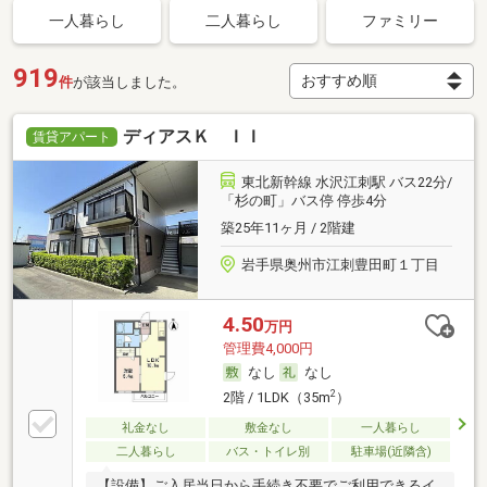
一人暮らし
二人暮らし
ファミリー
919
件
が該当しました。
ディアスＫ ＩＩ
賃貸アパート
東北新幹線 水沢江刺駅 バス22分/
「杉の町」バス停 停歩4分
築25年11ヶ月 / 2階建
岩手県奥州市江刺豊田町１丁目
4.50
万円
管理費4,000円
なし
なし
2
2階 / 1LDK（35m
）
礼金なし
敷金なし
一人暮らし
二人暮らし
バス・トイレ別
駐車場(近隣含)
【設備】ご入居当日から手続き不要でご利用できるイ