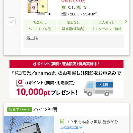
管理費4,500円
なし
なし
2
2階 / 2LDK（55.45m
）
礼金なし
敷金なし
二人暮らし
バス・トイレ別
駐車場(近隣含)
インターネット無料
最上階
ハイツ神明
賃貸アパート
ＪＲ東北本線 水沢駅 徒歩20分
その他の交通