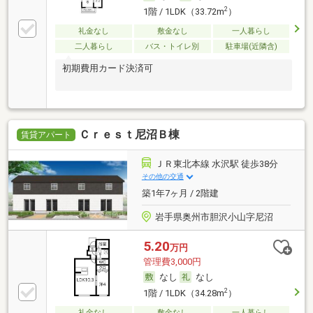
2
1階 / 1LDK（33.72m
）
礼金なし
敷金なし
一人暮らし
二人暮らし
バス・トイレ別
駐車場(近隣含)
初期費用カード決済可
Ｃｒｅｓｔ尼沼Ｂ棟
賃貸アパート
ＪＲ東北本線 水沢駅 徒歩38分
その他の交通
築1年7ヶ月 / 2階建
岩手県奥州市胆沢小山字尼沼
5.20
万円
管理費3,000円
なし
なし
2
1階 / 1LDK（34.28m
）
礼金なし
敷金なし
一人暮らし