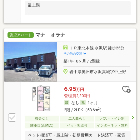
最上階
マナ オラナ
賃貸アパート
ＪＲ東北本線 水沢駅 徒歩25分
その他の交通
築1年10ヶ月 / 2階建
岩手県奥州市水沢真城字中上野
6.95
万円
管理費2,300円
なし
1ヶ月
2
2階 / 2LDK（58.6m
）
敷金なし
二人暮らし
バス・トイレ別
駐車場(近隣含)
ペット相談可
インターネット無料
ペット相談可・最上階・初期費用カード決済可・家賃