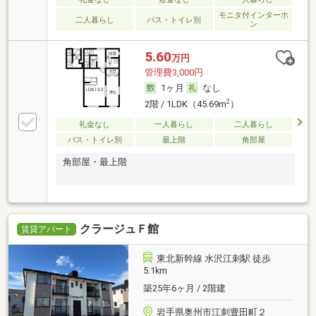
モニタ付インターホ
二人暮らし
バス・トイレ別
ン
5.60
万円
管理費3,000円
1ヶ月
なし
2
2階 / 1LDK（45.69m
）
礼金なし
一人暮らし
二人暮らし
バス・トイレ別
最上階
角部屋
角部屋・最上階
クラージュＦ館
賃貸アパート
東北新幹線 水沢江刺駅 徒歩
5.1km
築25年6ヶ月 / 2階建
岩手県奥州市江刺豊田町２