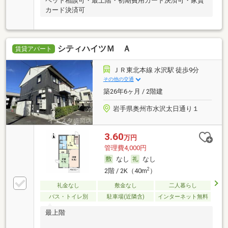
ペット相談可・最上階・初期費用カード決済可・家賃
カード決済可
シティハイツＭ Ａ
賃貸アパート
ＪＲ東北本線 水沢駅 徒歩9分
その他の交通
築26年6ヶ月 / 2階建
岩手県奥州市水沢太日通り１
3.60
万円
管理費4,000円
なし
なし
2
2階 / 2K（40m
）
礼金なし
敷金なし
二人暮らし
バス・トイレ別
駐車場(近隣含)
インターネット無料
最上階