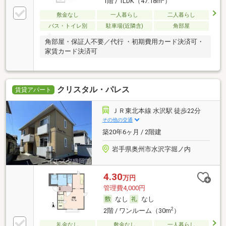
1階 / 1LDK（47.18m
）
敷金なし
一人暮らし
二人暮らし
バス・トイレ別
駐車場(近隣含)
角部屋
角部屋・保証人不要／代行 ・初期費用カード決済可・
家賃カード決済可
クリスタル・パレス
賃貸アパート
ＪＲ東北本線 水沢駅 徒歩22分
その他の交通
築20年6ヶ月 / 2階建
岩手県奥州市水沢字堀ノ内
4.30
万円
管理費4,000円
なし
なし
2
2階 / ワンルーム（30m
）
礼金なし
敷金なし
一人暮らし