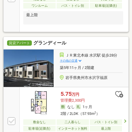
ワンルーム
バス・トイレ別
駐車場(近隣含)
最上階
グランディール
賃貸アパート
ＪＲ東北本線 水沢駅 徒歩28分
その他の交通
築5年11ヶ月 / 2階建
岩手県奥州市水沢字福原
5.75
万円
管理費2,300円
なし
1ヶ月
2
2階 / 2LDK（57.93m
）
敷金なし
二人暮らし
バス・トイレ別
駐車場(近隣含)
インターネット無料
最上階