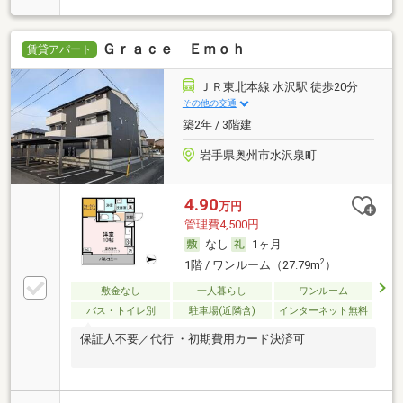
Ｇｒａｃｅ Ｅｍｏｈ
賃貸アパート
ＪＲ東北本線 水沢駅 徒歩20分
その他の交通
築2年 / 3階建
岩手県奥州市水沢泉町
4.90
万円
管理費4,500円
なし
1ヶ月
2
1階 / ワンルーム（27.79m
）
敷金なし
一人暮らし
ワンルーム
バス・トイレ別
駐車場(近隣含)
インターネット無料
保証人不要／代行 ・初期費用カード決済可