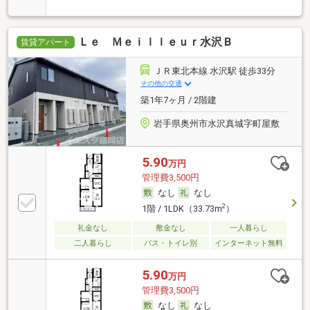
Ｌｅ Ｍｅｉｌｌｅｕｒ水沢Ｂ
賃貸アパート
ＪＲ東北本線 水沢駅 徒歩33分
その他の交通
築1年7ヶ月 / 2階建
岩手県奥州市水沢真城字町屋敷
5.90
万円
管理費3,500円
なし
なし
2
1階 / 1LDK（33.73m
）
礼金なし
敷金なし
一人暮らし
二人暮らし
バス・トイレ別
インターネット無料
5.90
万円
管理費3,500円
なし
なし