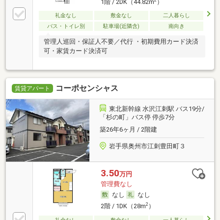
2
1階 / 2DK（44.82m
）
礼金なし
敷金なし
二人暮らし
バス・トイレ別
駐車場(近隣含)
南向き
管理人巡回・保証人不要／代行 ・初期費用カード決済
可・家賃カード決済可
コーポセンシャス
賃貸アパート
東北新幹線 水沢江刺駅 バス19分/
「杉の町」バス停 停歩7分
築26年6ヶ月 / 2階建
岩手県奥州市江刺豊田町３
3.50
万円
管理費なし
なし
なし
2
2階 / 1DK（28m
）