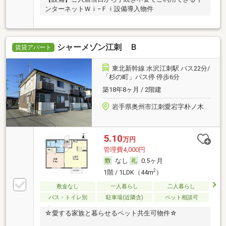
ンターネットＷｉ−Ｆｉ設備導入物件
シャーメゾン江刺 Ｂ
賃貸アパート
東北新幹線 水沢江刺駅 バス22分/
「杉の町」バス停 停歩6分
築18年8ヶ月 / 2階建
岩手県奥州市江刺愛宕字朴ノ木
5.10
万円
管理費4,000円
なし
0.5ヶ月
2
1階 / 1LDK（44m
）
敷金なし
一人暮らし
二人暮らし
バス・トイレ別
駐車場(近隣含)
ペット相談可
☆愛する家族と暮らせるペット共生可物件☆