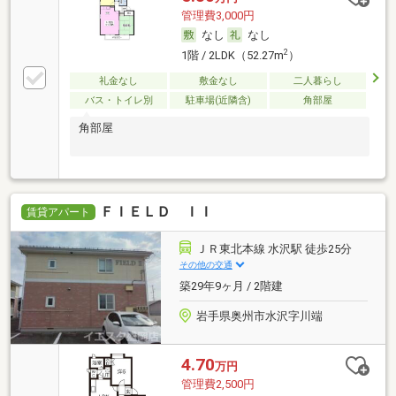
管理費3,000円
なし
なし
2
1階 / 2LDK（52.27m
）
礼金なし
敷金なし
二人暮らし
バス・トイレ別
駐車場(近隣含)
角部屋
角部屋
ＦＩＥＬＤ ＩＩ
賃貸アパート
ＪＲ東北本線 水沢駅 徒歩25分
その他の交通
築29年9ヶ月 / 2階建
岩手県奥州市水沢字川端
4.70
万円
管理費2,500円