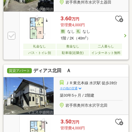
岩手県奥州市水沢字土器田
3.60
万円
管理費4,000円
なし
なし
2
1階 / 2K（40m
）
礼金なし
敷金なし
二人暮らし
バス・トイレ別
駐車場(近隣含)
インターネット無料
ディアス北田 Ａ
賃貸アパート
ＪＲ東北本線 水沢駅 徒歩28分
その他の交通
築30年5ヶ月 / 2階建
岩手県奥州市水沢字北田
3.50
万円
管理費4,000円