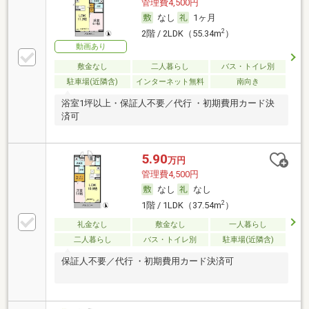
管理費4,500円
なし
1ヶ月
2
2階 / 2LDK（55.34m
）
動画あり
敷金なし
二人暮らし
バス・トイレ別
駐車場(近隣含)
インターネット無料
南向き
浴室1坪以上・保証人不要／代行 ・初期費用カード決
済可
5.90
万円
管理費4,500円
なし
なし
2
1階 / 1LDK（37.54m
）
礼金なし
敷金なし
一人暮らし
二人暮らし
バス・トイレ別
駐車場(近隣含)
保証人不要／代行 ・初期費用カード決済可