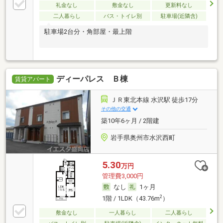
礼金なし
敷金なし
更新料なし
二人暮らし
バス・トイレ別
駐車場(近隣含)
駐車場2台分・角部屋・最上階
ディーパレス Ｂ棟
賃貸アパート
ＪＲ東北本線 水沢駅 徒歩17分
その他の交通
築10年6ヶ月 / 2階建
岩手県奥州市水沢西町
5.30
万円
管理費3,000円
なし
1ヶ月
2
1階 / 1LDK（43.76m
）
敷金なし
一人暮らし
二人暮らし