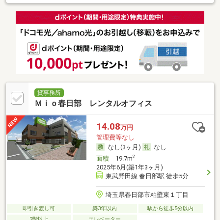
貸事務所
Ｍｉｏ春日部 レンタルオフィス
14.08
万円
管理費等なし
なし(3ヶ月)
なし
2
面積
19.7m
2025年6月(築1年3ヶ月)
東武野田線 春日部駅 徒歩5分
埼玉県春日部市粕壁東１丁目
即引き渡し可
築3年以内
駅から徒歩5分以内
2階以上
エレベーター