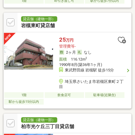
1階
即引き渡し可
駅から徒歩7分以内
貸店舗（建物一部）
岩槻東町貸店舗
25
万円
管理費等-
2ヶ月
なし
2
面積
116.12m
1990年8月(築36年1ヶ月)
東武野田線 岩槻駅 徒歩15分
埼玉県さいたま市岩槻区東町２丁
目
1階
飲食店可
駐車場(近隣含)
駅から徒歩15分以内
貸店舗（建物一部）
柏市光ケ丘三丁目貸店舗