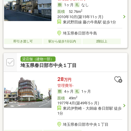
1ヶ月
なし
2
面積
52.76m
2010年10月(築15年11ヶ月)
東武野田線 藤の牛島駅 徒歩1分
埼玉県春日部市牛島
即引き渡し可
駅から徒歩1分以内
2階以上
貸店舗（建物一部）
埼玉県春日部市中央１丁目
28
万円
管理費等-
4ヶ月
1ヶ月
2
面積
49m
1977年4月(築49年5ヶ月)
東武伊勢崎・大師線 春日部駅 徒歩
1分
埼玉県春日部市中央１丁目