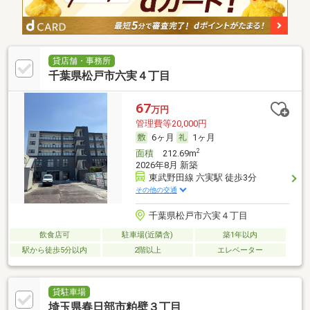
貸店舗・事務所
千葉県松戸市六実４丁目
67
万円
管理費等20,000円
6ヶ月
1ヶ月
2
面積
212.69m
2026年8月 新築
東武野田線 六実駅 徒歩3分
その他の交通
千葉県松戸市六実４丁目
飲食店可
駐車場(近隣含)
築1年以内
駅から徒歩5分以内
2階以上
エレベーター
貸駐車場
埼玉県春日部市粕壁３丁目