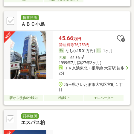
貸事務所
ＡＢＣ小島
45.66
万円
管理費等76,758円
なし(415.01万円)
1ヶ月
2
面積
62.36m
1999年7月(築27年2ヶ月)
ＪＲ京浜東北・根岸線 大宮駅 徒歩
2分
埼玉県さいたま市大宮区宮町１丁
目
駅から徒歩5分以内
2階以上
エレベーター
貸事務所
エスパス柏