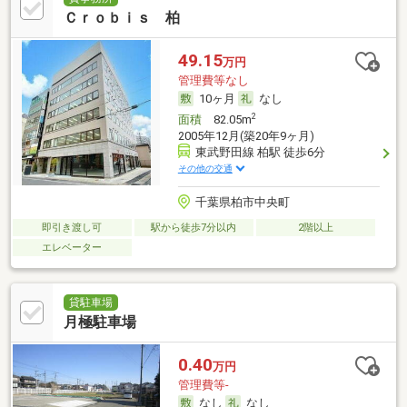
Ｃｒｏｂｉｓ 柏
49.15
万円
管理費等なし
10ヶ月
なし
2
面積
82.05m
2005年12月(築20年9ヶ月)
東武野田線 柏駅 徒歩6分
その他の交通
千葉県柏市中央町
即引き渡し可
駅から徒歩7分以内
2階以上
エレベーター
貸駐車場
月極駐車場
0.40
万円
管理費等-
なし
なし