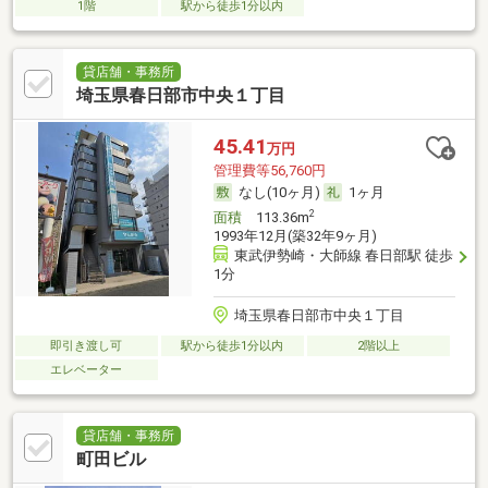
1階
駅から徒歩1分以内
貸店舗・事務所
埼玉県春日部市中央１丁目
45.41
万円
管理費等56,760円
なし(10ヶ月)
1ヶ月
2
面積
113.36m
1993年12月(築32年9ヶ月)
東武伊勢崎・大師線 春日部駅 徒歩
1分
埼玉県春日部市中央１丁目
即引き渡し可
駅から徒歩1分以内
2階以上
エレベーター
貸店舗・事務所
町田ビル