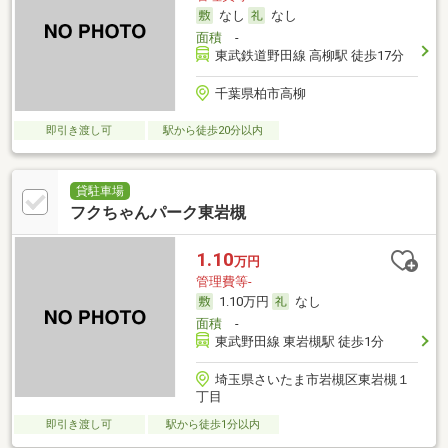
なし
なし
面積
-
東武鉄道野田線 高柳駅 徒歩17分
千葉県柏市高柳
即引き渡し可
駅から徒歩20分以内
貸駐車場
フクちゃんパーク東岩槻
1.10
万円
管理費等-
1.10万円
なし
面積
-
東武野田線 東岩槻駅 徒歩1分
埼玉県さいたま市岩槻区東岩槻１
丁目
即引き渡し可
駅から徒歩1分以内