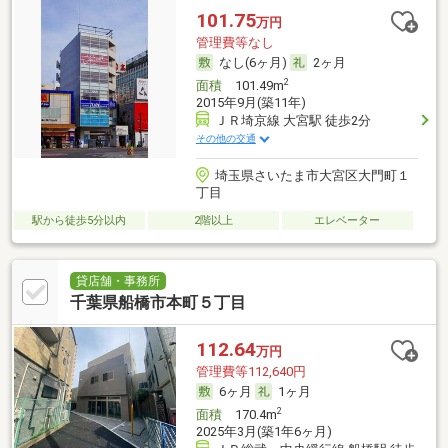
101.75
万円
管理費等なし
なし(6ヶ月)
2ヶ月
2
面積
101.49m
2015年9月(築11年)
ＪＲ埼京線 大宮駅 徒歩2分
その他の交通
埼玉県さいたま市大宮区大門町１
丁目
駅から徒歩5分以内
2階以上
エレベーター
貸店舗・事務所
千葉県船橋市本町５丁目
112.64
万円
管理費等112,640円
6ヶ月
1ヶ月
2
面積
170.4m
2025年3月(築1年6ヶ月)