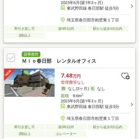
2025年6月(築1年3ヶ月)
東武野田線 春日部駅 徒歩5分
埼玉県春日部市粕壁東１丁目
即引き渡し可
築3年以内
駅から徒歩5分以内
2階以上
貸事務所
Ｍｉｏ春日部 レンタルオフィス
7.48
万円
管理費等なし
なし(3ヶ月)
なし
2
面積
8.6m
2025年6月(築1年3ヶ月)
東武野田線 春日部駅 徒歩5分
埼玉県春日部市粕壁東１丁目
即引き渡し可
築3年以内
駅から徒歩5分以内
2階以上
エレベーター