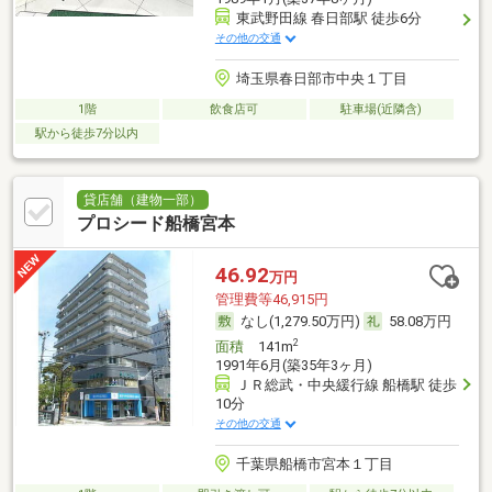
東武野田線 春日部駅 徒歩6分
その他の交通
埼玉県春日部市中央１丁目
1階
飲食店可
駐車場(近隣含)
駅から徒歩7分以内
貸店舗（建物一部）
プロシード船橋宮本
46.92
万円
管理費等46,915円
なし(1,279.50万円)
58.08万円
2
面積
141m
1991年6月(築35年3ヶ月)
ＪＲ総武・中央緩行線 船橋駅 徒歩
10分
その他の交通
千葉県船橋市宮本１丁目