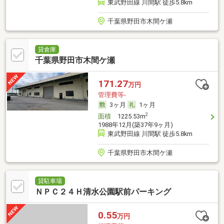
東武野田線 川間駅 徒歩5.8km
千葉県野田市木間ケ瀬
貸倉庫
千葉県野田市木間ケ瀬
171.27
万円
管理費等-
3ヶ月
1ヶ月
2
面積
1225.53m
1988年12月(築37年9ヶ月)
東武野田線 川間駅 徒歩5.8km
千葉県野田市木間ケ瀬
貸駐車場
ＮＰＣ２４Ｈ清水公園駅前パーキング
0.55
万円