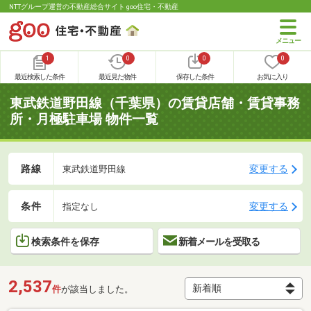
NTTグループ運営の不動産総合サイト goo住宅・不動産
1
0
0
0
最近検索した条件
最近見た物件
保存した条件
お気に入り
東武鉄道野田線（千葉県）の賃貸店舗・賃貸事務
所・月極駐車場 物件一覧
路線
変更する
東武鉄道野田線
条件
変更する
指定なし
検索条件を保存
新着メールを受取る
2,537
件
が該当しました。