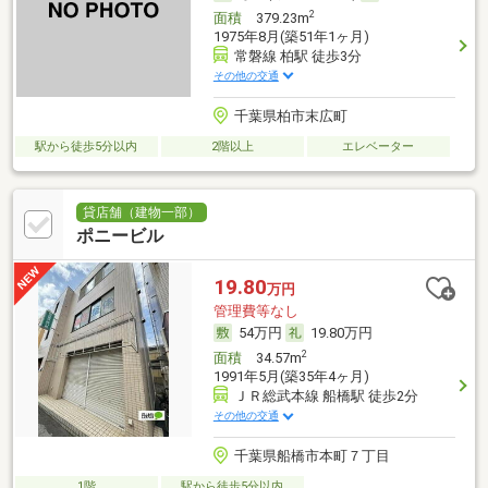
2
面積
379.23m
1975年8月(築51年1ヶ月)
常磐線 柏駅 徒歩3分
その他の交通
千葉県柏市末広町
駅から徒歩5分以内
2階以上
エレベーター
貸店舗（建物一部）
ポニービル
19.80
万円
管理費等なし
54万円
19.80万円
2
面積
34.57m
1991年5月(築35年4ヶ月)
ＪＲ総武本線 船橋駅 徒歩2分
その他の交通
千葉県船橋市本町７丁目
1階
駅から徒歩5分以内