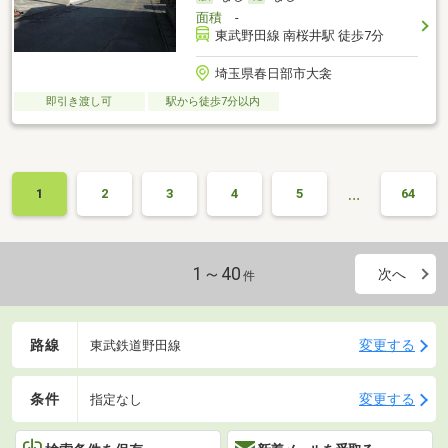
面積
-
東武野田線 南桜井駅 徒歩7分
埼玉県春日部市大衾
即引き渡し可
駅から徒歩7分以内
…
1
2
3
4
5
64
1～40
次へ
件
路線
変更する
東武鉄道野田線
条件
変更する
指定なし