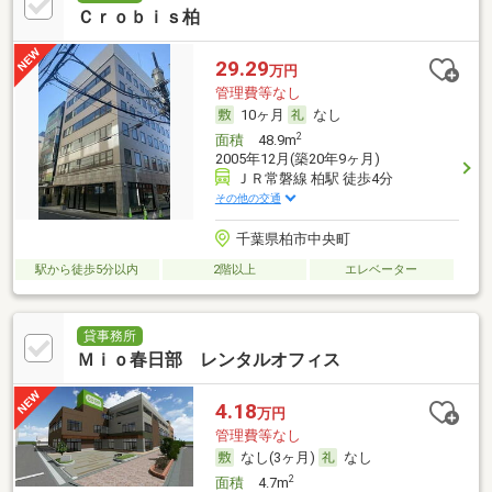
Ｃｒｏｂｉｓ柏
29.29
万円
管理費等なし
10ヶ月
なし
2
面積
48.9m
2005年12月(築20年9ヶ月)
ＪＲ常磐線 柏駅 徒歩4分
その他の交通
千葉県柏市中央町
駅から徒歩5分以内
2階以上
エレベーター
貸事務所
Ｍｉｏ春日部 レンタルオフィス
4.18
万円
管理費等なし
なし(3ヶ月)
なし
2
面積
4.7m