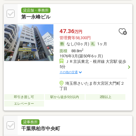
貸店舗・事務所
第一永峰ビル
47.36
万円
管理費等58,300円
なし(10ヶ月)
1ヶ月
2
面積
88.8m
1976年3月(築50年6ヶ月)
ＪＲ京浜東北・根岸線 大宮駅 徒歩
5分
その他の交通
埼玉県さいたま市大宮区大門町２
丁目
即引き渡し可
駅から徒歩5分以内
2階以上
エレベーター
貸事務所
千葉県柏市中央町