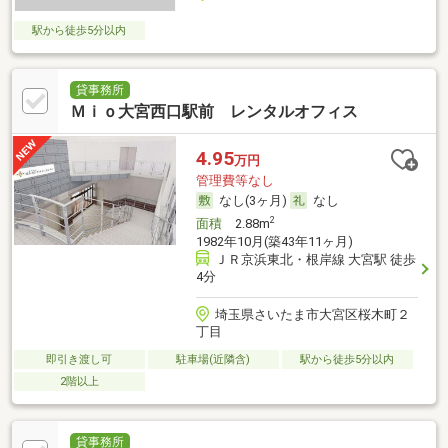
駅から徒歩5分以内
貸事務所
Ｍｉｏ大宮西口駅前 レンタルオフィス
4.95
万円
管理費等なし
なし(3ヶ月)
なし
2
面積
2.88m
1982年10月(築43年11ヶ月)
ＪＲ京浜東北・根岸線 大宮駅 徒歩
4分
埼玉県さいたま市大宮区桜木町２
丁目
即引き渡し可
駐車場(近隣含)
駅から徒歩5分以内
2階以上
貸事務所