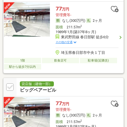
77
万円
管理費等-
なし(300万円)
2ヶ月
2
面積
211.57m
1989年1月(築37年8ヶ月)
東武野田線 春日部駅 徒歩6分
その他の交通
埼玉県春日部市中央１丁目
1階
飲食店可
駐車場(近隣含)
駅から徒歩7分以内
貸店舗（建物一部）
ビッグベアービル
77
万円
管理費等-
なし(300万円)
2ヶ月
2
面積
211.57m
1989年1月(築37年8ヶ月)