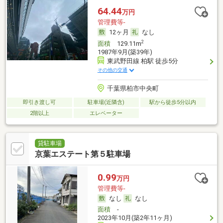
64.44
万円
管理費等-
12ヶ月
なし
2
面積
129.11m
1987年9月(築39年)
東武野田線 柏駅 徒歩5分
その他の交通
千葉県柏市中央町
即引き渡し可
駐車場(近隣含)
駅から徒歩5分以内
2階以上
エレベーター
貸駐車場
京葉エステート第５駐車場
0.99
万円
管理費等-
なし
なし
面積
-
2023年10月(築2年11ヶ月)