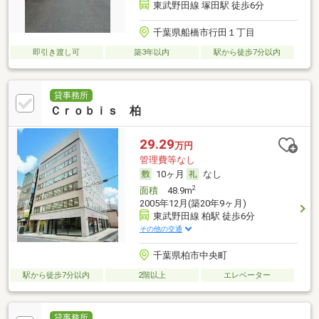
東武野田線 塚田駅 徒歩6分
千葉県船橋市行田１丁目
即引き渡し可
築3年以内
駅から徒歩7分以内
貸事務所
Ｃｒｏｂｉｓ 柏
29.29
万円
管理費等なし
10ヶ月
なし
2
面積
48.9m
2005年12月(築20年9ヶ月)
東武野田線 柏駅 徒歩6分
その他の交通
千葉県柏市中央町
駅から徒歩7分以内
2階以上
エレベーター
貸事務所