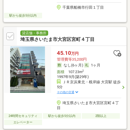
千葉県船橋市行田１丁目
駅から徒歩5分以内
貸店舗・事務所
埼玉県さいたま市大宮区宮町４丁目
45.10
万円
管理費等35,200円
なし(6ヶ月)
1ヶ月
2
面積
107.23m
1997年9月(築29年)
ＪＲ京浜東北・根岸線 大宮駅 徒歩
5分
その他の交通
埼玉県さいたま市大宮区宮町４丁
目
24時間セキュリティ
駅から徒歩5分以内
2階以上
エレベーター