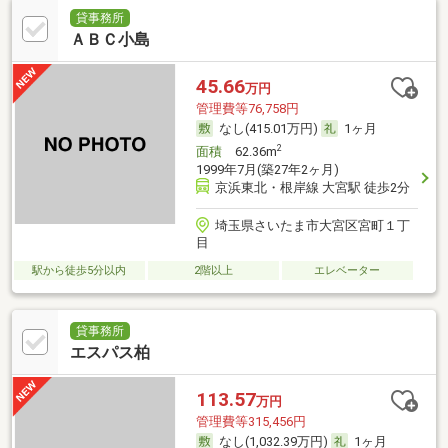
貸事務所
ＡＢＣ小島
45.66
万円
管理費等76,758円
なし(415.01万円)
1ヶ月
2
面積
62.36m
1999年7月(築27年2ヶ月)
京浜東北・根岸線 大宮駅 徒歩2分
埼玉県さいたま市大宮区宮町１丁
目
駅から徒歩5分以内
2階以上
エレベーター
貸事務所
エスパス柏
113.57
万円
管理費等315,456円
なし(1,032.39万円)
1ヶ月