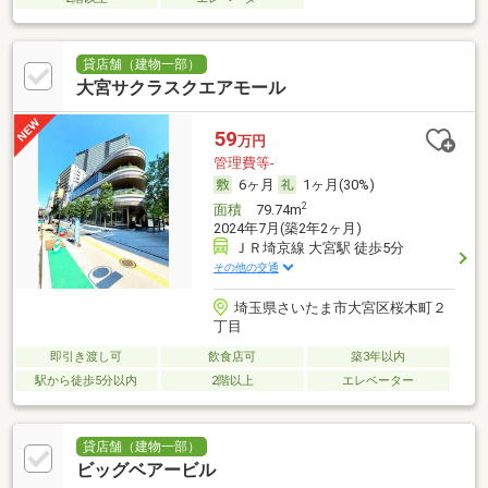
貸店舗（建物一部）
大宮サクラスクエアモール
59
万円
管理費等-
6ヶ月
1ヶ月(30%)
2
面積
79.74m
2024年7月(築2年2ヶ月)
ＪＲ埼京線 大宮駅 徒歩5分
その他の交通
埼玉県さいたま市大宮区桜木町２
丁目
即引き渡し可
飲食店可
築3年以内
駅から徒歩5分以内
2階以上
エレベーター
貸店舗（建物一部）
ビッグベアービル