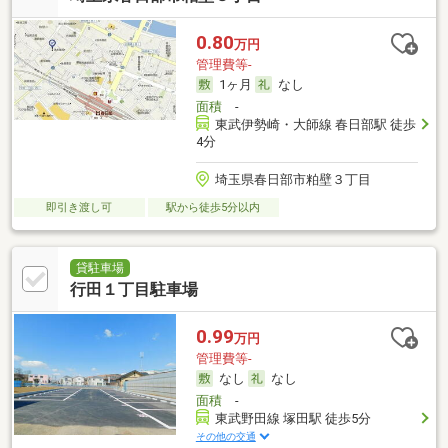
0.80
万円
管理費等-
1ヶ月
なし
面積
-
東武伊勢崎・大師線 春日部駅 徒歩
4分
埼玉県春日部市粕壁３丁目
即引き渡し可
駅から徒歩5分以内
貸駐車場
行田１丁目駐車場
0.99
万円
管理費等-
なし
なし
面積
-
東武野田線 塚田駅 徒歩5分
その他の交通