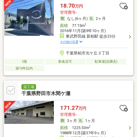
18.70
万円
管理費等-
なし(6ヶ月)
2ヶ月
2
面積
77.15m
2016年11月(築9年10ヶ月)
東武野田線 新柏駅 徒歩23分
その他の交通
千葉県柏市光ケ丘３丁目
1階
飲食店可
駐車場(近隣含)
築10年以内
貸工場
千葉県野田市木間ケ瀬
171.27
万円
管理費等-
3ヶ月
1ヶ月
2
面積
1225.53m
1988年12月(築37年9ヶ月)