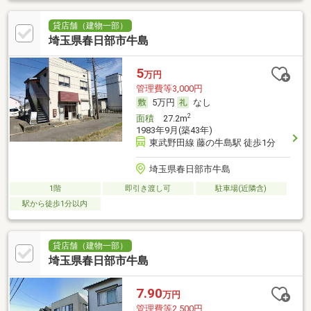
貸店舗（建物一部）
埼玉県春日部市牛島
5
万円
管理費等3,000円
5万円
なし
2
面積
27.2m
1983年9月(築43年)
東武野田線 藤の牛島駅 徒歩1分
埼玉県春日部市牛島
1階
即引き渡し可
駐車場(近隣含)
駅から徒歩1分以内
貸店舗（建物一部）
埼玉県春日部市牛島
7.90
万円
管理費等2,500円