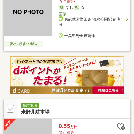
管理費等-
なし
なし
面積
-
東武鉄道野田線 清水公園駅 徒歩4
分
千葉県野田市清水
駅から徒歩5分以内
貸駐車場
米野井駐車場
0.55
万円
管理費等-