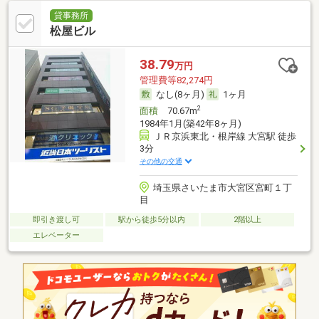
貸事務所
松屋ビル
38.79
万円
管理費等82,274円
なし(8ヶ月)
1ヶ月
2
面積
70.67m
1984年1月(築42年8ヶ月)
ＪＲ京浜東北・根岸線 大宮駅 徒歩
3分
その他の交通
埼玉県さいたま市大宮区宮町１丁
目
即引き渡し可
駅から徒歩5分以内
2階以上
エレベーター