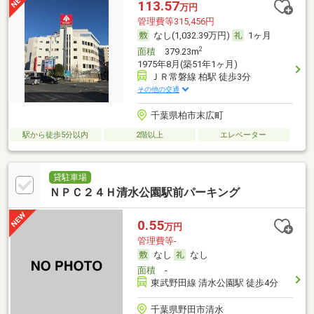
113.57
万円
管理費等315,456円
なし(1,032.39万円)
1ヶ月
2
面積
379.23m
1975年8月(築51年1ヶ月)
ＪＲ常磐線 柏駅 徒歩3分
その他の交通
千葉県柏市末広町
駅から徒歩5分以内
2階以上
エレベーター
貸駐車場
ＮＰＣ２４Ｈ清水公園駅前パーキング
0.55
万円
管理費等-
なし
なし
面積
-
東武野田線 清水公園駅 徒歩4分
千葉県野田市清水