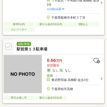
ＪＲ総武・中央緩行線 船橋駅 徒歩
2分
その他の交通
千葉県船橋市本町５丁目
築3年以内
駅から徒歩5分以内
2階以上
エレベーター
貸駐車場
駅前第１３駐車場
0.66
万円
管理費等-
なし
なし
面積
-
東武野田線 高柳駅 徒歩3分
千葉県柏市高柳
即引き渡し可
駅から徒歩5分以内