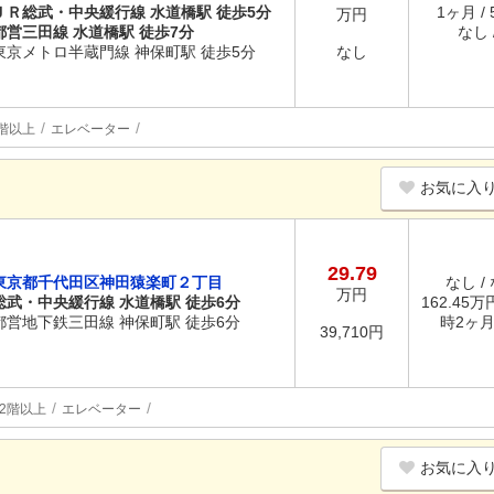
ＪＲ総武・中央緩行線 水道橋駅 徒歩5分
1ヶ月 /
万円
都営三田線 水道橋駅 徒歩7分
なし /
東京メトロ半蔵門線 神保町駅 徒歩5分
なし
階以上
エレベーター
お気に入
29.79
東京都千代田区神田猿楽町２丁目
なし /
万円
総武・中央緩行線 水道橋駅 徒歩6分
162.45万
都営地下鉄三田線 神保町駅 徒歩6分
時2ヶ
39,710円
2階以上
エレベーター
お気に入