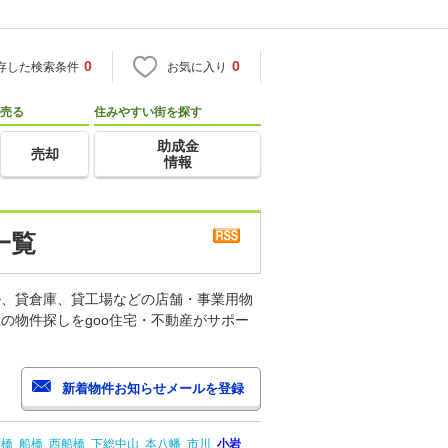
0
0
存した検索条件
お気に入り
売る
住みやすい街を探す
助成金
売却
情報
一覧
ル、貸倉庫、貸工場などの店舗・事業用物
の物件探しをgoo住宅・不動産がサポー
船橋
船橋
西船橋
下総中山
本八幡
市川
小岩