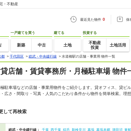
住宅・不動産
0
最近見た物件
保
一戸建てを買う
建てる
投資する
不動産
古
新築
中古
土地
土地活用
投資
京都
>
千代田区
>
総武・中央緩行線
>
水道橋駅の店舗・事業用 物件一覧
賃貸店舗・賃貸事務所・月極駐車場 物件
、月極駐車場などの店舗・事業用物件をご紹介します。貸オフィス、貸ビ
料・広さ・間取り・写真・人気のこだわり条件から物件を簡単検索。理想
更して再検索
総武・中央緩行線：
千葉
西千葉
稲毛
新検見川
幕張
幕張本郷
津田沼
東