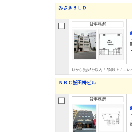
みさきＢＬＤ
貸事務所
駅から徒歩5分以内
2階以上
エレ
ＮＢＣ飯田橋ビル
貸事務所