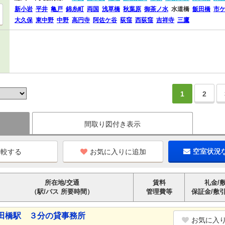
新小岩
平井
亀戸
錦糸町
両国
浅草橋
秋葉原
御茶ノ水
水道橋
飯田橋
市
大久保
東中野
中野
高円寺
阿佐ケ谷
荻窪
西荻窪
吉祥寺
三鷹
1
2
間取り図付き表示
お気に入りに追加
空室状況
所在地/交通
賃料
礼金/
（駅/バス 所要時間）
管理費等
保証金/敷
田橋駅 ３分の貸事務所
お気に入