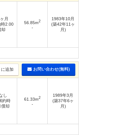
6ヶ月
1983年10月
2
56.85m
時2.00
(築42年11ヶ
-
償却
月)
お問い合わせ(無料)
りに追加
 なし
1989年3月
2
61.33m
 解約時
(築37年6ヶ
-
月償却
月)