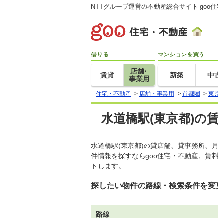
NTTグループ運営の不動産総合サイト goo
借りる
マンションを買う
店舗･
賃貸
新築
中
事業用
住宅・不動産
>
店舗・事業用
>
首都圏
>
東
水道橋駅(東京都)の
水道橋駅(東京都)の貸店舗、貸事務所
件情報を探すならgoo住宅・不動産。賃
トします。
探したい物件の路線・検索条件を変
路線