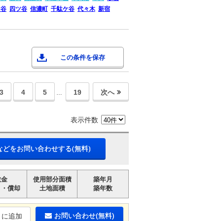
ケ谷
四ツ谷
信濃町
千駄ケ谷
代々木
新宿
この条件を保存
3
4
5
19
次へ
…
表示件数
などをお問い合わせする(無料)
敷金
使用部分面積
築年月
引・償却
土地面積
築年数
お問い合わせ(無料)
りに追加