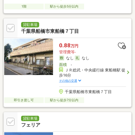
1階
駅から徒歩5分以内
貸駐車場
千葉県船橋市東船橋７丁目
0.88
万円
管理費等-
なし
なし
面積
-
ＪＲ総武・中央緩行線 東船橋駅 徒
歩16分
その他の交通
千葉県船橋市東船橋７丁目
即引き渡し可
駅から徒歩7分以内
貸駐車場
フェリア