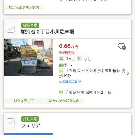
駅から徒歩10分以内
貸駐車場
駿河台２丁目小川駐車場
0.66
万円
管理費等-
1ヶ月
なし
面積
-
ＪＲ総武・中央緩行線 東船橋駅 徒
歩19分
その他の交通
千葉県船橋市駿河台２丁目
即引き渡し可
駅から徒歩20分以内
貸駐車場
フェリア