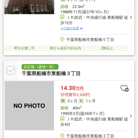
2
面積
23.5m
1988年11月(築37年10ヶ月)
ＪＲ総武・中央緩行線 東船橋駅 徒
歩12分
その他の交通
千葉県船橋市東船橋５丁目
即引き渡し可
駅から徒歩15分以内
2階以上
貸店舗（建物一部）
千葉県船橋市東船橋３丁目
14.30
万円
管理費等3,300円
3ヶ月
1ヶ月
2
面積
40m
1990年2月(築36年7ヶ月)
ＪＲ総武・中央緩行線 東船橋駅 徒
歩4分
千葉県船橋市東船橋３丁目