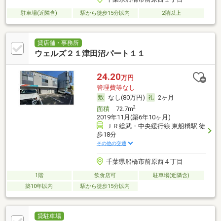
駐車場(近隣含)
駅から徒歩15分以内
2階以上
貸店舗・事務所
ウェルズ２１津田沼パート１１
24.20
万円
管理費等なし
なし(80万円)
2ヶ月
2
面積
72.7m
2019年11月(築6年10ヶ月)
ＪＲ総武・中央緩行線 東船橋駅 徒
歩18分
その他の交通
千葉県船橋市前原西４丁目
1階
飲食店可
駐車場(近隣含)
築10年以内
駅から徒歩15分以内
貸駐車場