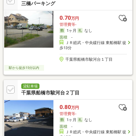
三橋パーキング
0.70
万円
管理費等-
1ヶ月
なし
面積
-
ＪＲ総武・中央緩行線 東船橋駅 徒
歩13分
千葉県船橋市駿河台１丁目
駅から徒歩15分以内
貸駐車場
千葉県船橋市駿河台２丁目
0.80
万円
管理費等-
1ヶ月
なし
面積
-
ＪＲ総武・中央緩行線 東船橋駅 徒