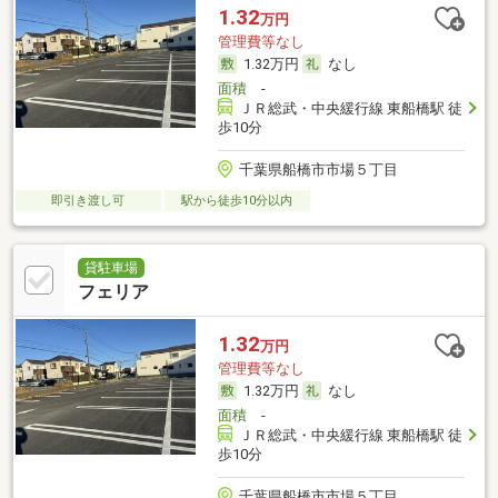
1.32
万円
管理費等なし
1.32万円
なし
面積
-
ＪＲ総武・中央緩行線 東船橋駅 徒
歩10分
千葉県船橋市市場５丁目
即引き渡し可
駅から徒歩10分以内
貸駐車場
フェリア
1.32
万円
管理費等なし
1.32万円
なし
面積
-
ＪＲ総武・中央緩行線 東船橋駅 徒
歩10分
千葉県船橋市市場５丁目