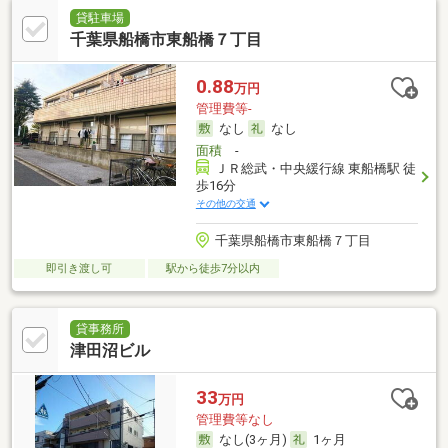
貸駐車場
千葉県船橋市東船橋７丁目
0.88
万円
管理費等-
なし
なし
面積
-
ＪＲ総武・中央緩行線 東船橋駅 徒
歩16分
その他の交通
千葉県船橋市東船橋７丁目
即引き渡し可
駅から徒歩7分以内
貸事務所
津田沼ビル
33
万円
管理費等なし
なし(3ヶ月)
1ヶ月