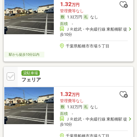
1.32
万円
管理費等なし
1.32万円
なし
面積
-
ＪＲ総武・中央緩行線 東船橋駅 徒
歩10分
千葉県船橋市市場５丁目
駅から徒歩10分以内
貸駐車場
フェリア
1.32
万円
管理費等なし
1.32万円
なし
面積
-
ＪＲ総武・中央緩行線 東船橋駅 徒
歩10分
千葉県船橋市市場５丁目