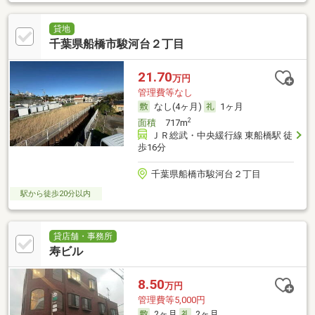
貸地
千葉県船橋市駿河台２丁目
21.70
万円
管理費等なし
なし(4ヶ月)
1ヶ月
2
面積
717m
ＪＲ総武・中央緩行線 東船橋駅 徒
歩16分
千葉県船橋市駿河台２丁目
駅から徒歩20分以内
貸店舗・事務所
寿ビル
8.50
万円
管理費等5,000円
2ヶ月
2ヶ月