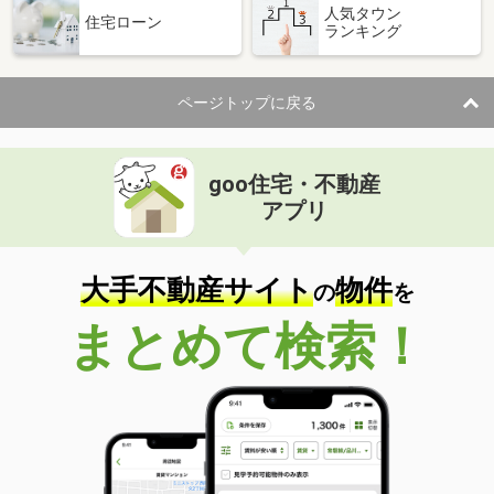
人気タウン
住宅ローン
ランキング
ページトップに戻る
goo住宅・不動産
アプリ
大手不動産サイト
物件
の
を
まとめて検索！