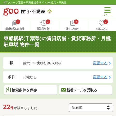
NTTグループ運営の不動産総合サイト goo住宅・不動産
1
0
0
0
最近検索した条件
最近見た物件
保存した条件
お気に入り
東船橋駅(千葉県)の賃貸店舗・賃貸事務所・月極
駐車場 物件一覧
駅
変更する
総武・中央緩行線/東船橋
条件
変更する
指定なし
検索条件を保存
新着メールを受取る
22
件
が該当しました。