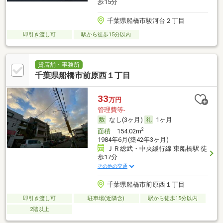
歩15分
千葉県船橋市駿河台２丁目
即引き渡し可
駅から徒歩15分以内
貸店舗・事務所
千葉県船橋市前原西１丁目
33
万円
管理費等-
なし(3ヶ月)
1ヶ月
2
面積
154.02m
1984年6月(築42年3ヶ月)
ＪＲ総武・中央緩行線 東船橋駅 徒
歩17分
その他の交通
千葉県船橋市前原西１丁目
即引き渡し可
駐車場(近隣含)
駅から徒歩15分以内
2階以上