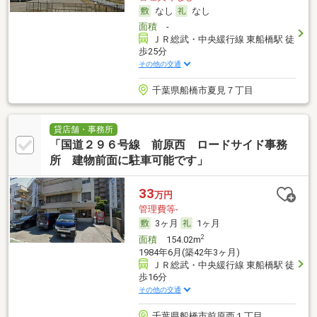
なし
なし
面積
-
ＪＲ総武・中央緩行線 東船橋駅 徒
歩25分
その他の交通
千葉県船橋市夏見７丁目
貸店舗・事務所
「国道２９６号線 前原西 ロードサイド事務
所 建物前面に駐車可能です」
33
万円
管理費等-
3ヶ月
1ヶ月
2
面積
154.02m
1984年6月(築42年3ヶ月)
ＪＲ総武・中央緩行線 東船橋駅 徒
歩16分
その他の交通
千葉県船橋市前原西１丁目