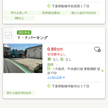
千葉県船橋市前原西１丁目
即引き渡し可
駐車場(近隣含)
駅から徒歩15分以内
2階以上
貸駐車場
Ｙ・Ｆパーキング
0.80
万円
管理費等なし
なし
なし
面積
-
ＪＲ総武・中央緩行線 東船橋駅 徒
歩17分
その他の交通
千葉県船橋市駿河台２丁目
駅から徒歩20分以内