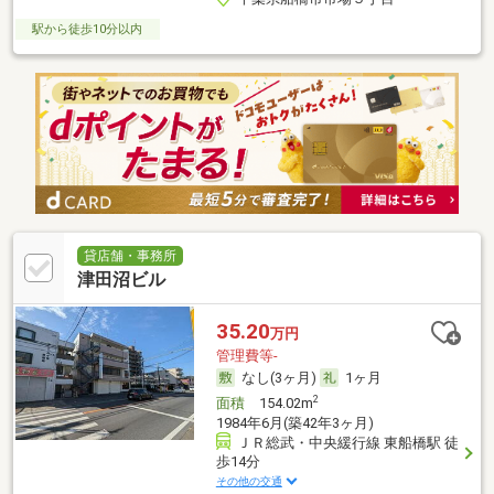
駅から徒歩10分以内
貸店舗・事務所
津田沼ビル
35.20
万円
管理費等-
なし(3ヶ月)
1ヶ月
2
面積
154.02m
1984年6月(築42年3ヶ月)
ＪＲ総武・中央緩行線 東船橋駅 徒
歩14分
その他の交通