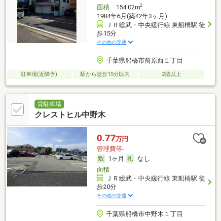
2
面積
154.02m
1984年6月(築42年3ヶ月)
ＪＲ総武・中央緩行線 東船橋駅 徒
歩15分
その他の交通
千葉県船橋市前原西１丁目
駐車場(近隣含)
駅から徒歩15分以内
2階以上
貸駐車場
クレストヒル中野木
0.77
万円
管理費等-
1ヶ月
なし
面積
-
ＪＲ総武・中央緩行線 東船橋駅 徒
歩20分
その他の交通
千葉県船橋市中野木１丁目