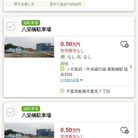
即引き渡し可
駅から徒歩15分以内
貸駐車場
八栄橋駐車場
0.50
万円
管理費等なし
なし
なし
面積
-
ＪＲ総武・中央緩行線 東船橋駅 徒
歩25分
その他の交通
千葉県船橋市夏見７丁目
貸駐車場
八栄橋駐車場
0.50
万円
管理費等なし