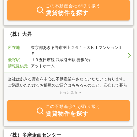
ひ一度ご相談ください。ＪＲ五日市線「秋川」徒歩４分。ご来店心
この不動産会社が取り扱う
よりお待ちしております。
賃貸物件を探す
（株）大昇
所在地
東京都あきる野市渕上２６４－３ＫＩマンション１
Ｆ
最寄駅
ＪＲ五日市線 武蔵引田駅 徒歩8分
情報提供元
アットホーム
当社はあきる野市を中心に不動産業をさせていただいております。
ご満足いただけるお部屋のご紹介はもちろんのこと、安心して暮ら
していただける様、入居後のフォローにも全力を注いでおります。
もっと見る
賃貸・売買を問わず、豊富な情報量から、お客様の納得の行くお部
屋探しをお手伝い致します。不動産のことなら地域密着型、実績２
この不動産会社が取り扱う
０余年の当社へ是非ご相談下さい。
賃貸物件を探す
（株）多摩企画センター