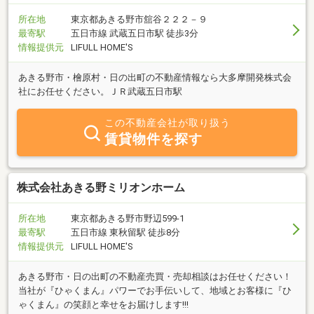
所在地
東京都あきる野市舘谷２２２－９
最寄駅
五日市線 武蔵五日市駅 徒歩3分
情報提供元
LIFULL HOME'S
あきる野市・檜原村・日の出町の不動産情報なら大多摩開発株式会
社にお任せください。ＪＲ武蔵五日市駅
この不動産会社が取り扱う
賃貸物件を探す
株式会社あきる野ミリオンホーム
所在地
東京都あきる野市野辺599-1
最寄駅
五日市線 東秋留駅 徒歩8分
情報提供元
LIFULL HOME'S
あきる野市・日の出町の不動産売買・売却相談はお任せください！
当社が『ひゃくまん』パワーでお手伝いして、地域とお客様に『ひ
ゃくまん』の笑顔と幸せをお届けします!!!