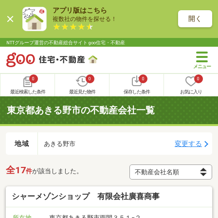
アプリ版はこちら
開く
複数社の物件を探せる！
NTTグループ運営の不動産総合サイト goo住宅・不動産
0
0
0
0
最近検索した条件
最近見た物件
保存した条件
お気に入り
東京都あきる野市の不動産会社一覧
地域
変更する
あきる野市
全17
件
が該当しました。
シャーメゾンショップ 有限会社廣喜商事
所在地
東京都あきる野市雨間３５１−２