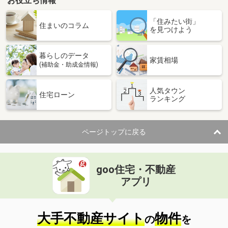
お役立ち情報
「住みたい街」
住まいのコラム
を見つけよう
暮らしのデータ
家賃相場
(補助金・助成金情報)
人気タウン
住宅ローン
ランキング
ページトップに戻る
goo住宅・不動産
アプリ
大手不動産サイト
物件
の
を