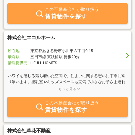
この不動産会社が取り扱う
賃貸物件を探す
株式会社エコルホーム
所在地
東京都あきる野市小川東３丁目9-15
最寄駅
五日市線 東秋留駅 徒歩20分
情報提供元
LIFULL HOME'S
ハワイを感じる落ち着いた空間で、住まいに関する想いに丁寧に寄
り添います。授乳室やキッズスペースも完備で小さなお子さま連れ
の方も安心。全ての出会いに感謝を込めて－。不動産のことなら当
もっと見る
社にお任せください。
この不動産会社が取り扱う
賃貸物件を探す
株式会社草花不動産