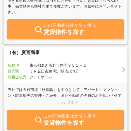
あきる野市の物件探しは当社にお任せ下さい。賃貸はもちろんの
事、売買物件も弊社売主で多数ございます。お気軽にお問い合せ下
さい。
この不動産会社が取り扱う
賃貸物件を探す
（有）廣喜商事
所在地
東京都あきる野市雨間３５１－２
最寄駅
ＪＲ五日市線 秋川駅 徒歩3分
情報提供元
アットホーム
当社では五日市線「秋川駅」を中心として、アパート・マンショ
ン・駐車場等の管理・ご紹介、また不動産の売買のお手伝いさせて
頂いている地元の会社です。積和不動産のＭＡＳＴの取次店になっ
もっと見る
ておりますので物件豊富です。お気軽にご来店下さい。
この不動産会社が取り扱う
賃貸物件を探す