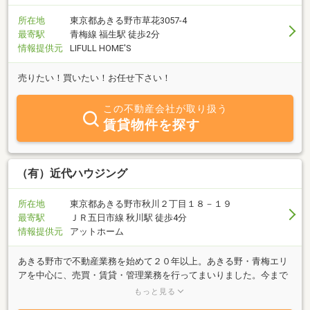
所在地
東京都あきる野市草花3057-4
最寄駅
青梅線 福生駅 徒歩2分
情報提供元
LIFULL HOME'S
売りたい！買いたい！お任せ下さい！
この不動産会社が取り扱う
賃貸物件を探す
（有）近代ハウジング
所在地
東京都あきる野市秋川２丁目１８－１９
最寄駅
ＪＲ五日市線 秋川駅 徒歩4分
情報提供元
アットホーム
あきる野市で不動産業務を始めて２０年以上。あきる野・青梅エリ
アを中心に、売買・賃貸・管理業務を行ってまいりました。今まで
も、これからもお客様ひとりひとりとのつながりを大切にして、営
もっと見る
業してまいります。あきる野市、青梅市周辺で物件をお探しならぜ