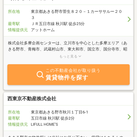
所在地
東京都あきる野市菅生８２０－１カーササルー２０
３
最寄駅
ＪＲ五日市線 秋川駅 徒歩25分
情報提供元
アットホーム
株式会社多摩企画センターは、立川市を中心とした多摩エリア（あ
きる野市、青梅市、武蔵村山市、東大和市、国立市、国分寺市、昭
島市、小金井市など）の宅地分譲や一戸建て分譲住宅の販売や仲介
もっと見る
をメインに、お客様に安全で快適な住まいを提供する総合不動産会
社でございます。お気軽にお問い合わせくださいませ。
この不動産会社が取り扱う
賃貸物件を探す
西東京不動産株式会社
所在地
東京都あきる野市秋川１丁目6-1
最寄駅
五日市線 秋川駅 徒歩2分
情報提供元
LIFULL HOME'S