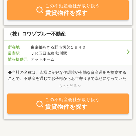
この不動産会社が取り扱う
賃貸物件を探す
（株）ロワゾブルー不動産
所在地
東京都あきる野市切欠１９４０
最寄駅
ＪＲ五日市線 秋川駅
情報提供元
アットホーム
◆当社の名称は、皆様に良好な住環境や有効な資産運用を提案する
ことで、不動産を通じてお子様からお年寄りまで幸せになっていた
だけるよう『幸せの青い鳥』の意味合いから名付けたものです。
もっと見る
地域の皆様のお役に立つことで、社会貢献することが、当社の使命
であると考えております。◆当社は、江戸末期に建てられた養蚕農
この不動産会社が取り扱う
家住宅の一部に事務所を構える不動産会社です。事業用地等の資産
賃貸物件を探す
運用や農地に関することなど、土地・建物の様々な不動産に関する
幅広い知識と経験を有しております。 不動産の売買・仲介・管理
のご相談は、お気軽にお申し付けください。◆当社は、ホタルやカ
タクリなど豊かな自然を有するあきる野市切欠地区に所在してお
り、駅周辺ではないため、ご不便をおかけしますが、駐車場は複数