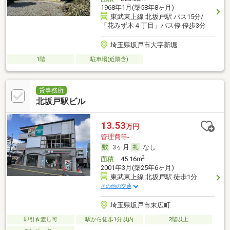
1968年1月(築58年8ヶ月)
東武東上線 北坂戸駅 バス15分/
「花みず木４丁目」バス停 停歩3分
埼玉県坂戸市大字新堀
1階
駐車場(近隣含)
貸事務所
北坂戸駅ビル
13.53
万円
管理費等-
3ヶ月
なし
2
面積
45.16m
2001年3月(築25年6ヶ月)
東武東上線 北坂戸駅 徒歩1分
その他の交通
埼玉県坂戸市末広町
即引き渡し可
駅から徒歩1分以内
2階以上