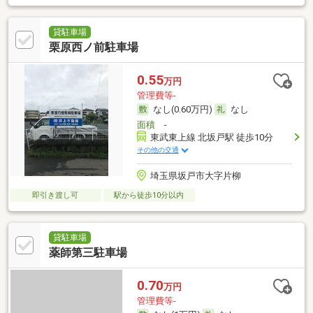
貸駐車場
栗原西ノ前駐車場
0.55
万円
管理費等-
なし(0.60万円)
なし
面積
-
東武東上線 北坂戸駅 徒歩10分
その他の交通
埼玉県坂戸市大字片柳
即引き渡し可
駅から徒歩10分以内
貸駐車場
薬師第三駐車場
0.70
万円
管理費等-