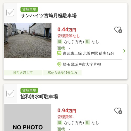
貸駐車場
サンハイツ宮﨑月極駐車場
0.44
万円
管理費等なし
なし(1万円)
なし
面積
-
東武東上線 北坂戸駅 徒歩12分
埼玉県坂戸市大字片柳
即引き渡し可
駅から徒歩15分以内
貸駐車場
協和清水町駐車場
0.94
万円
管理費等-
なし(1万円)
なし
面積
-