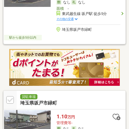
なし
なし
面積
-
東武越生線 坂戸駅 徒歩5分
その他の交通
埼玉県坂戸市緑町
駅から徒歩5分以内
貸駐車場
埼玉県坂戸市緑町
1.10
万円
管理費等-
なし
なし