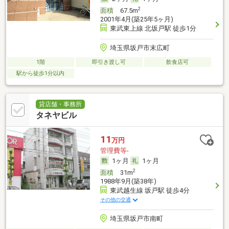
2
面積
67.5m
2001年4月(築25年5ヶ月)
東武東上線 北坂戸駅 徒歩1分
埼玉県坂戸市末広町
1階
即引き渡し可
飲食店可
駅から徒歩1分以内
貸店舗・事務所
タネヤビル
11
万円
管理費等-
1ヶ月
1ヶ月
2
面積
31m
1988年9月(築38年)
東武越生線 坂戸駅 徒歩4分
その他の交通
埼玉県坂戸市南町