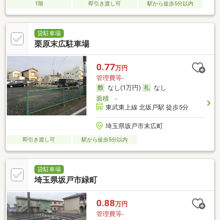
1階
即引き渡し可
駅から徒歩5分以内
貸駐車場
栗原末広駐車場
0.77
万円
管理費等-
なし(1万円)
なし
面積
-
東武東上線 北坂戸駅 徒歩5分
埼玉県坂戸市末広町
即引き渡し可
駅から徒歩5分以内
貸駐車場
埼玉県坂戸市緑町
0.88
万円
管理費等-