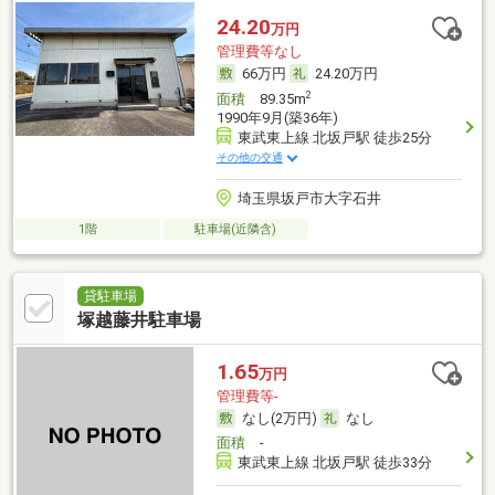
24.20
万円
管理費等なし
66万円
24.20万円
2
面積
89.35m
1990年9月(築36年)
東武東上線 北坂戸駅 徒歩25分
その他の交通
埼玉県坂戸市大字石井
1階
駐車場(近隣含)
貸駐車場
塚越藤井駐車場
1.65
万円
管理費等-
なし(2万円)
なし
面積
-
東武東上線 北坂戸駅 徒歩33分