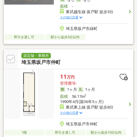
面積
-
東武越生線 坂戸駅 徒歩5分
その他の交通
埼玉県坂戸市緑町
即引き渡し可
駅から徒歩5分以内
貸店舗・事務所
埼玉県坂戸市仲町
11
万円
管理費等-
1ヶ月
1ヶ月
2
面積
56.17m
1990年4月(築36年5ヶ月)
東武東上線 坂戸駅 徒歩8分
その他の交通
埼玉県坂戸市仲町
1階
即引き渡し可
駅から徒歩10分以内