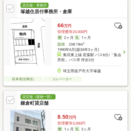
貸店舗・事務所
塚越住居付事務所・倉庫
66
万円
管理費等20,000円
2ヶ月
1ヶ月
2
面積
338.19m
1990年6月(築36年3ヶ月)
東武東上線 若葉駅 バス6分/「集会
所前」バス停 停歩2分
埼玉県坂戸市大字塚越
駐車場(近隣含)
エレベーター
貸店舗（建物一部）
鎌倉町貸店舗
8.50
万円
管理費等5,000円
1ヶ月
2ヶ月