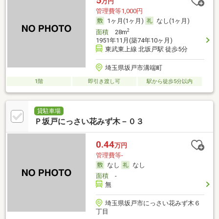
5
万円
管理費等1,000円
1ヶ月(1ヶ月)
なし(1ヶ月)
2
面積
28m
1951年11月(築74年10ヶ月)
東武東上線 北坂戸駅 徒歩5分
埼玉県坂戸市溝端町
1階
即引き渡し可
駅から徒歩5分以内
貸駐車場
Ｐ坂戸にっさい花みず木－０３
0.44
万円
管理費等-
なし
なし
面積
-
無
埼玉県坂戸市にっさい花みず木６
丁目