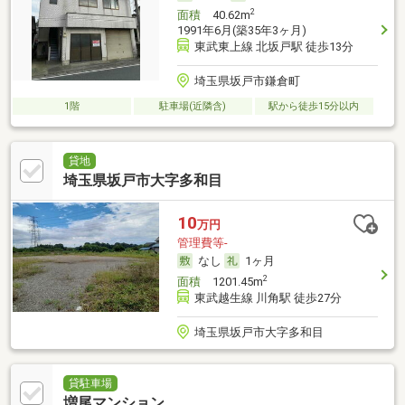
2
面積
40.62m
1991年6月(築35年3ヶ月)
東武東上線 北坂戸駅 徒歩13分
埼玉県坂戸市鎌倉町
1階
駐車場(近隣含)
駅から徒歩15分以内
貸地
埼玉県坂戸市大字多和目
10
万円
管理費等-
なし
1ヶ月
2
面積
1201.45m
東武越生線 川角駅 徒歩27分
埼玉県坂戸市大字多和目
貸駐車場
増尾マンション