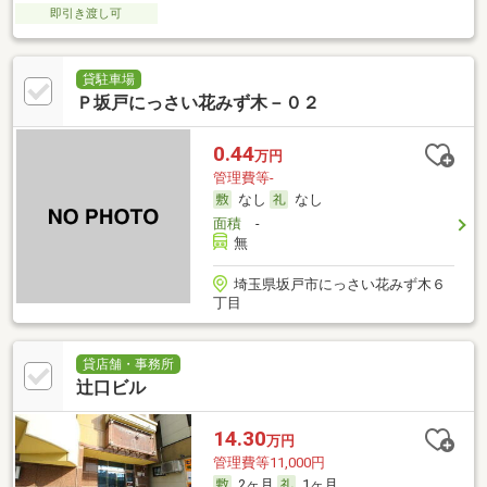
即引き渡し可
貸駐車場
Ｐ坂戸にっさい花みず木－０２
0.44
万円
管理費等-
なし
なし
面積
-
無
埼玉県坂戸市にっさい花みず木６
丁目
貸店舗・事務所
辻口ビル
14.30
万円
管理費等11,000円
2ヶ月
1ヶ月