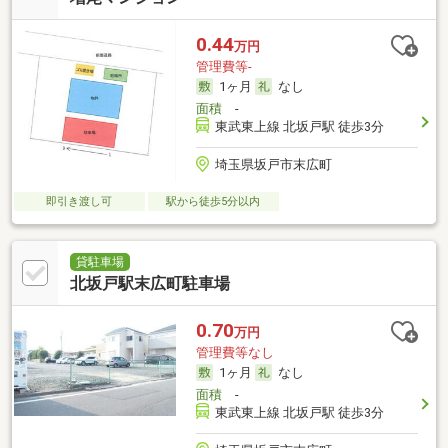
0.44
万円
管理費等-
1ヶ月
なし
面積
-
東武東上線 北坂戸駅 徒歩3分
埼玉県坂戸市末広町
即引き渡し可
駅から徒歩5分以内
貸駐車場
北坂戸駅末広町駐車場
0.70
万円
管理費等なし
1ヶ月
なし
面積
-
東武東上線 北坂戸駅 徒歩3分