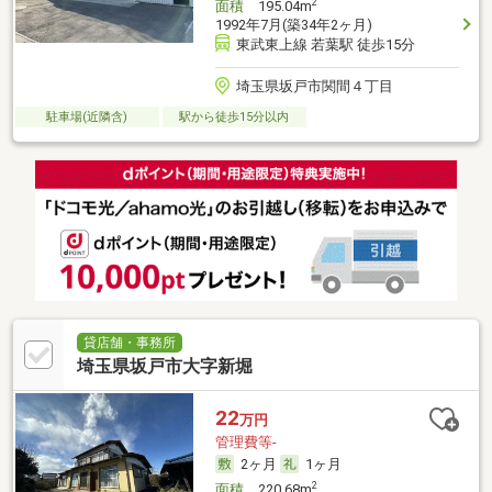
2
面積
195.04m
1992年7月(築34年2ヶ月)
東武東上線 若葉駅 徒歩15分
埼玉県坂戸市関間４丁目
駐車場(近隣含)
駅から徒歩15分以内
貸店舗・事務所
埼玉県坂戸市大字新堀
22
万円
管理費等-
2ヶ月
1ヶ月
2
面積
220.68m