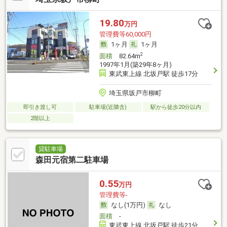
19.80
万円
管理費等60,000円
1ヶ月
1ヶ月
2
面積
82.64m
1997年1月(築29年8ヶ月)
東武東上線 北坂戸駅 徒歩17分
埼玉県坂戸市柳町
即引き渡し可
駐車場(近隣含)
駅から徒歩20分以内
2階以上
貸駐車場
森田元宿第二駐車場
0.55
万円
管理費等-
なし(1万円)
なし
面積
-
東武東上線 北坂戸駅 徒歩21分