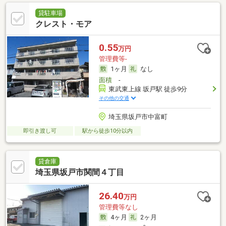
貸駐車場
クレスト・モア
0.55
万円
管理費等-
1ヶ月
なし
面積
-
東武東上線 坂戸駅 徒歩9分
その他の交通
埼玉県坂戸市中富町
即引き渡し可
駅から徒歩10分以内
貸倉庫
埼玉県坂戸市関間４丁目
26.40
万円
管理費等なし
4ヶ月
2ヶ月