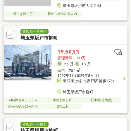
埼玉県坂戸市大字片柳
即引き渡し可
駅から徒歩20分以内
貸店舗・事務所
埼玉県坂戸市柳町
19.60
万円
管理費等1,000円
2ヶ月
1ヶ月
2
面積
76.1m
1997年1月(築29年8ヶ月)
東武東上線 北坂戸駅 徒歩17分
埼玉県坂戸市柳町
24時間セキュリティ
即引き渡し可
駐車場(近隣含)
駅から徒歩20分以内
2階以上
貸店舗・事務所
埼玉県坂戸市柳町