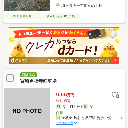
埼玉県坂戸市伊豆の山町
即引き渡し可
駅から徒歩20分以内
貸駐車場
宮崎勇福寺駐車場
0.66
万円
管理費等-
なし(1万円)
なし
面積
-
東武東上線 北坂戸駅 徒歩17分
その他の交通