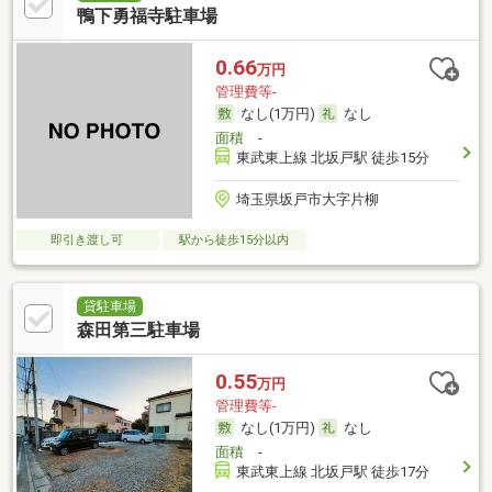
鴨下勇福寺駐車場
0.66
万円
管理費等-
なし(1万円)
なし
面積
-
東武東上線 北坂戸駅 徒歩15分
埼玉県坂戸市大字片柳
即引き渡し可
駅から徒歩15分以内
貸駐車場
森田第三駐車場
0.55
万円
管理費等-
なし(1万円)
なし
面積
-
東武東上線 北坂戸駅 徒歩17分