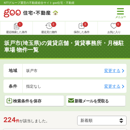
NTTグループ運営の不動産総合サイト goo住宅・不動産
1
0
0
0
最近検索した条件
最近見た物件
保存した条件
お気に入り
坂戸市(埼玉県)の賃貸店舗・賃貸事務所・月極駐
車場 物件一覧
地域
変更する
坂戸市
条件
変更する
指定なし
検索条件を保存
新着メールを受取る
224
件
が該当しました。