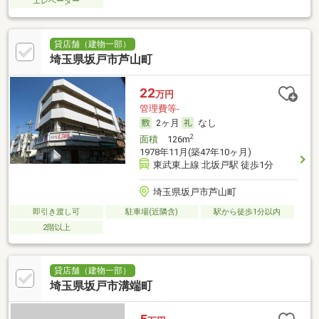
エレベーター
貸店舗（建物一部）
埼玉県坂戸市芦山町
22
万円
管理費等-
2ヶ月
なし
2
面積
126m
1978年11月(築47年10ヶ月)
東武東上線 北坂戸駅 徒歩1分
埼玉県坂戸市芦山町
即引き渡し可
駐車場(近隣含)
駅から徒歩1分以内
2階以上
貸店舗（建物一部）
埼玉県坂戸市溝端町