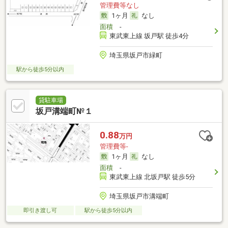
管理費等なし
1ヶ月
なし
面積
-
東武東上線 坂戸駅 徒歩4分
埼玉県坂戸市緑町
駅から徒歩5分以内
貸駐車場
坂戸溝端町№１
0.88
万円
管理費等-
1ヶ月
なし
面積
-
東武東上線 北坂戸駅 徒歩5分
埼玉県坂戸市溝端町
即引き渡し可
駅から徒歩5分以内