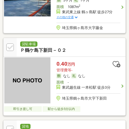
5ヶ月
1ヶ月
2
面積
1087m
東武東上線 鶴ヶ島駅 徒歩27分
その他の交通
埼玉県鶴ヶ島市大字藤金
貸駐車場
Ｐ鶴ケ島下新田－０２
0.40
万円
管理費等-
なし
なし
面積
-
東武越生線 一本松駅 徒歩3分
埼玉県鶴ヶ島市大字下新田
即引き渡し可
駅から徒歩5分以内
貸地