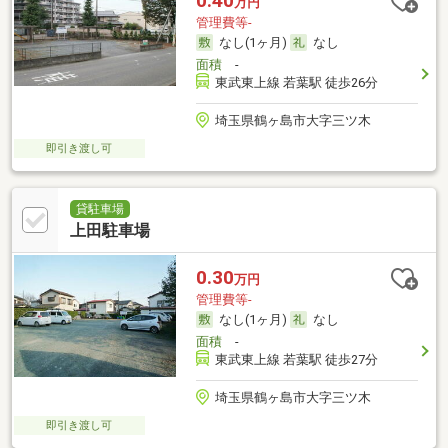
0.40
万円
管理費等-
なし(1ヶ月)
なし
面積
-
東武東上線 若葉駅 徒歩26分
埼玉県鶴ヶ島市大字三ツ木
即引き渡し可
貸駐車場
上田駐車場
0.30
万円
管理費等-
なし(1ヶ月)
なし
面積
-
東武東上線 若葉駅 徒歩27分
埼玉県鶴ヶ島市大字三ツ木
即引き渡し可