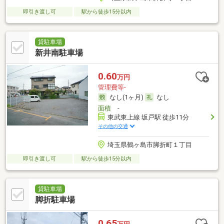
即引き渡し可
駅から徒歩15分以内
貸駐車場
新井南駐車場
0.60
万円
管理費等-
なし(1ヶ月)
なし
面積
-
東武東上線 坂戸駅 徒歩11分
その他の交通
埼玉県鶴ヶ島市脚折町１丁目
即引き渡し可
駅から徒歩15分以内
貸駐車場
脚折駐車場
0.65