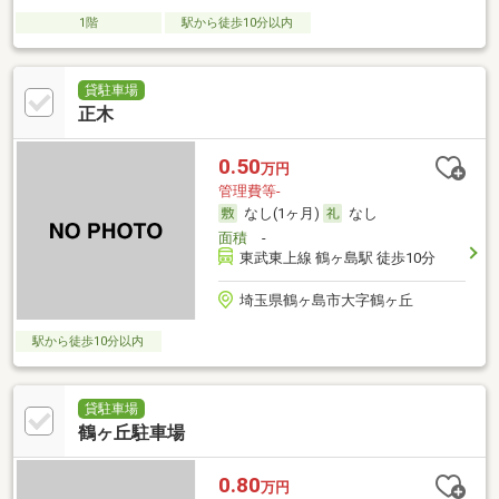
1階
駅から徒歩10分以内
貸駐車場
正木
0.50
万円
管理費等-
なし(1ヶ月)
なし
面積
-
東武東上線 鶴ヶ島駅 徒歩10分
埼玉県鶴ヶ島市大字鶴ヶ丘
駅から徒歩10分以内
貸駐車場
鶴ヶ丘駐車場
0.80
万円