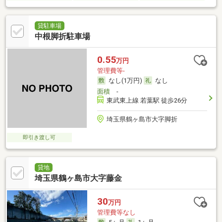
貸駐車場
中根脚折駐車場
0.55
万円
管理費等-
なし(1万円)
なし
面積
-
東武東上線 若葉駅 徒歩26分
埼玉県鶴ヶ島市大字脚折
即引き渡し可
貸地
埼玉県鶴ヶ島市大字藤金
30
万円
管理費等なし