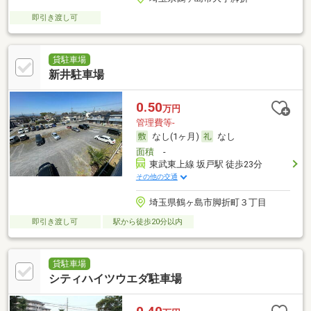
即引き渡し可
貸駐車場
新井駐車場
0.50
万円
管理費等-
なし(1ヶ月)
なし
面積
-
東武東上線 坂戸駅 徒歩23分
その他の交通
埼玉県鶴ヶ島市脚折町３丁目
即引き渡し可
駅から徒歩20分以内
貸駐車場
シティハイツウエダ駐車場