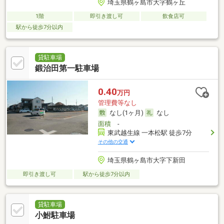
埼玉県鶴ヶ島市大字鶴ヶ丘
1階
即引き渡し可
飲食店可
駅から徒歩7分以内
貸駐車場
鍛治田第一駐車場
0.40
万円
管理費等なし
なし(1ヶ月)
なし
面積
-
東武越生線 一本松駅 徒歩7分
その他の交通
埼玉県鶴ヶ島市大字下新田
即引き渡し可
駅から徒歩7分以内
貸駐車場
小鮒駐車場