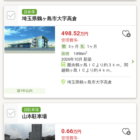
貸倉庫
埼玉県鶴ヶ島市大字高倉
498.52
万円
管理費等-
3ヶ月
1ヶ月
2
面積
1496m
2026年10月 新築
圏央鶴ヶ島ＩＣより約３ｋｍ。関
越鶴ヶ島ＩＣより約４ｋｍ。
埼玉県鶴ヶ島市大字高倉
築1年以内
貸駐車場
山本駐車場
0.66
万円
管理費等-