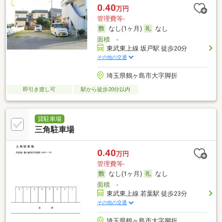
0.40
万円
管理費等-
なし(1ヶ月)
なし
面積
-
東武東上線 坂戸駅 徒歩20分
その他の交通
埼玉県鶴ヶ島市大字脚折
即引き渡し可
駅から徒歩20分以内
貸駐車場
三角駐車場
0.40
万円
管理費等-
なし(1ヶ月)
なし
面積
-
東武東上線 若葉駅 徒歩23分
その他の交通
埼玉県鶴ヶ島市大字脚折