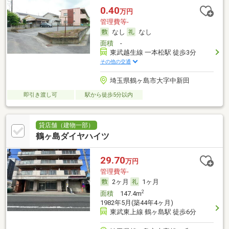
0.40
万円
管理費等-
なし
なし
面積
-
東武越生線 一本松駅 徒歩3分
その他の交通
埼玉県鶴ヶ島市大字中新田
即引き渡し可
駅から徒歩5分以内
貸店舗（建物一部）
鶴ヶ島ダイヤハイツ
29.70
万円
管理費等-
2ヶ月
1ヶ月
2
面積
147.4m
1982年5月(築44年4ヶ月)
東武東上線 鶴ヶ島駅 徒歩6分