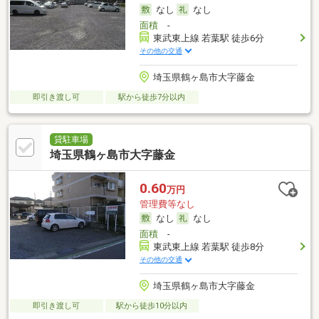
なし
なし
面積
-
東武東上線 若葉駅 徒歩6分
その他の交通
埼玉県鶴ヶ島市大字藤金
即引き渡し可
駅から徒歩7分以内
貸駐車場
埼玉県鶴ヶ島市大字藤金
0.60
万円
管理費等なし
なし
なし
面積
-
東武東上線 若葉駅 徒歩8分
その他の交通
埼玉県鶴ヶ島市大字藤金
即引き渡し可
駅から徒歩10分以内