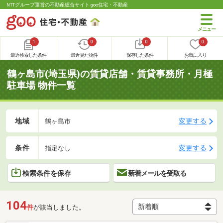
NTTグループ運営の不動産総合サイト goo住宅・不動産
1
0
0
0
最近検索した条件
最近見た物件
保存した条件
お気に入り
鶴ヶ島市(埼玉県)の賃貸店舗・賃貸事務所・月極
駐車場 物件一覧
地域
変更する
鶴ヶ島市
条件
変更する
指定なし
検索条件を保存
新着メールを受取る
104
件
が該当しました。