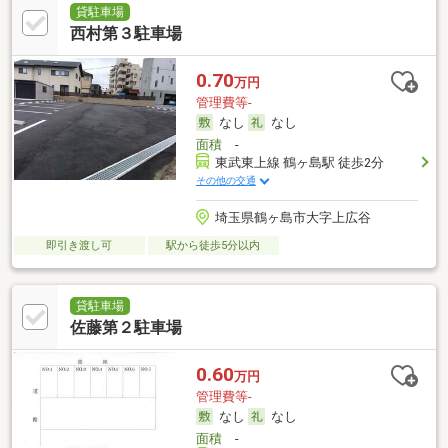
貸駐車場
西村第３駐車場
0.70
万円
管理費等-
なし
なし
面積
-
東武東上線 鶴ヶ島駅 徒歩2分
その他の交通
埼玉県鶴ヶ島市大字上広谷
即引き渡し可
駅から徒歩5分以内
貸駐車場
佐藤第２駐車場
0.60
万円
管理費等-
なし
なし
面積
-