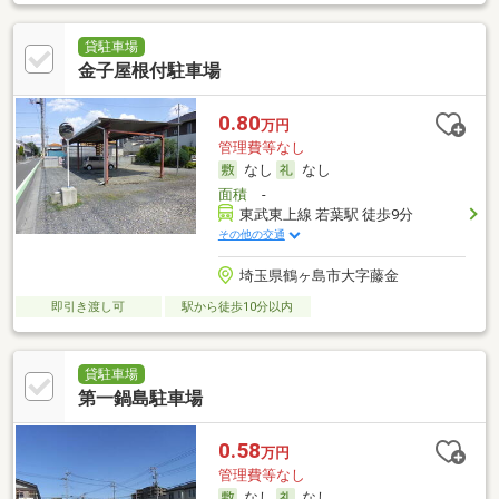
貸駐車場
金子屋根付駐車場
0.80
万円
管理費等なし
なし
なし
面積
-
東武東上線 若葉駅 徒歩9分
その他の交通
埼玉県鶴ヶ島市大字藤金
即引き渡し可
駅から徒歩10分以内
貸駐車場
第一鍋島駐車場
0.58
万円
管理費等なし
なし
なし