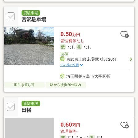
貸駐車場
宮沢駐車場
0.50
万円
管理費等なし
なし
なし
面積
-
東武東上線 若葉駅 徒歩20分
その他の交通
埼玉県鶴ヶ島市大字脚折
即引き渡し可
駅から徒歩20分以内
貸駐車場
田幡
0.60
万円
管理費等-
なし(1ヶ月)
なし