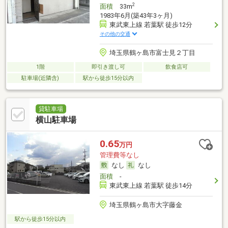
2
面積
33m
1983年6月(築43年3ヶ月)
東武東上線 若葉駅 徒歩12分
その他の交通
埼玉県鶴ヶ島市富士見２丁目
1階
即引き渡し可
飲食店可
駐車場(近隣含)
駅から徒歩15分以内
貸駐車場
横山駐車場
0.65
万円
管理費等なし
なし
なし
面積
-
東武東上線 若葉駅 徒歩14分
埼玉県鶴ヶ島市大字藤金
駅から徒歩15分以内