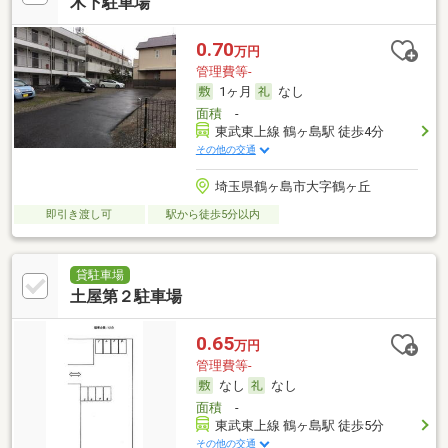
木下駐車場
0.70
万円
管理費等-
1ヶ月
なし
面積
-
東武東上線 鶴ヶ島駅 徒歩4分
その他の交通
埼玉県鶴ヶ島市大字鶴ヶ丘
即引き渡し可
駅から徒歩5分以内
貸駐車場
土屋第２駐車場
0.65
万円
管理費等-
なし
なし
面積
-
東武東上線 鶴ヶ島駅 徒歩5分
その他の交通