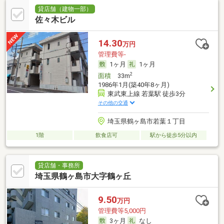
貸店舗（建物一部）
佐々木ビル
14.30
万円
管理費等-
1ヶ月
1ヶ月
2
面積
33m
1986年1月(築40年8ヶ月)
東武東上線 若葉駅 徒歩3分
その他の交通
埼玉県鶴ヶ島市若葉１丁目
1階
飲食店可
駅から徒歩5分以内
貸店舗・事務所
埼玉県鶴ヶ島市大字鶴ヶ丘
9.50
万円
管理費等5,000円
3ヶ月
なし