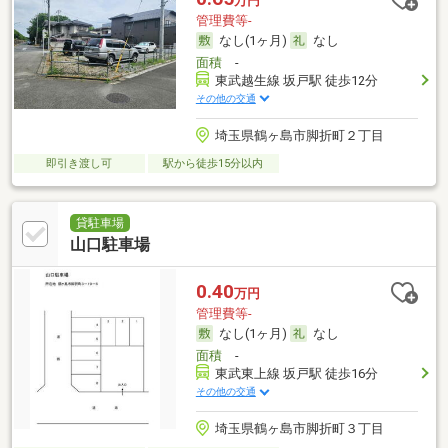
万円
管理費等-
なし(1ヶ月)
なし
面積
-
東武越生線 坂戸駅 徒歩12分
その他の交通
埼玉県鶴ヶ島市脚折町２丁目
即引き渡し可
駅から徒歩15分以内
貸駐車場
山口駐車場
0.40
万円
管理費等-
なし(1ヶ月)
なし
面積
-
東武東上線 坂戸駅 徒歩16分
その他の交通
埼玉県鶴ヶ島市脚折町３丁目