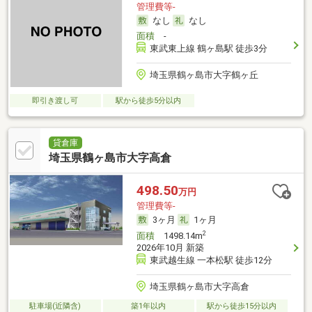
管理費等-
なし
なし
面積
-
東武東上線 鶴ヶ島駅 徒歩3分
埼玉県鶴ヶ島市大字鶴ヶ丘
即引き渡し可
駅から徒歩5分以内
貸倉庫
埼玉県鶴ヶ島市大字高倉
498.50
万円
管理費等-
3ヶ月
1ヶ月
2
面積
1498.14m
2026年10月 新築
東武越生線 一本松駅 徒歩12分
埼玉県鶴ヶ島市大字高倉
駐車場(近隣含)
築1年以内
駅から徒歩15分以内