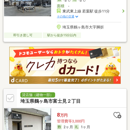
面積
-
東武東上線 若葉駅 徒歩11分
その他の交通
埼玉県鶴ヶ島市大字脚折
即引き渡し可
駅から徒歩15分以内
貸店舗（建物一部）
埼玉県鶴ヶ島市富士見２丁目
8
万円
管理費等3,000円
2ヶ月
1ヶ月