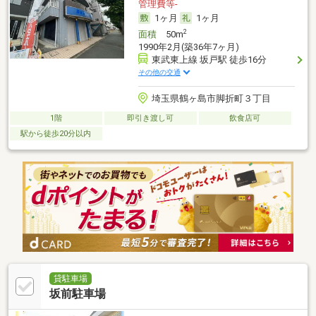
管理費等-
1ヶ月
1ヶ月
2
面積
50m
1990年2月(築36年7ヶ月)
東武東上線 坂戸駅 徒歩16分
その他の交通
埼玉県鶴ヶ島市脚折町３丁目
1階
即引き渡し可
飲食店可
駅から徒歩20分以内
貸駐車場
坂前駐車場