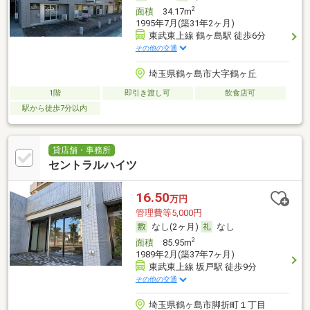
2
面積
34.17m
1995年7月(築31年2ヶ月)
東武東上線 鶴ヶ島駅 徒歩6分
その他の交通
埼玉県鶴ヶ島市大字鶴ヶ丘
1階
即引き渡し可
飲食店可
駅から徒歩7分以内
貸店舗・事務所
セントラルハイツ
16.50
万円
管理費等5,000円
なし(2ヶ月)
なし
2
面積
85.95m
1989年2月(築37年7ヶ月)
東武東上線 坂戸駅 徒歩9分
その他の交通
埼玉県鶴ヶ島市脚折町１丁目