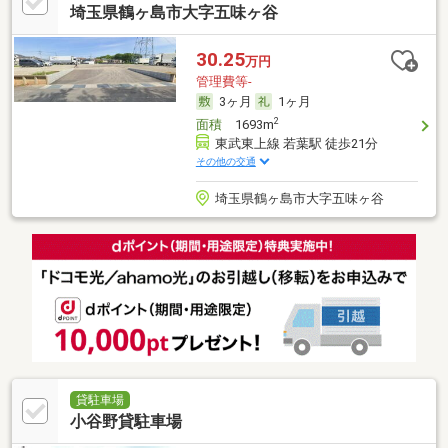
埼玉県鶴ヶ島市大字五味ヶ谷
30.25
万円
管理費等-
3ヶ月
1ヶ月
2
面積
1693m
東武東上線 若葉駅 徒歩21分
その他の交通
埼玉県鶴ヶ島市大字五味ヶ谷
貸駐車場
小谷野貸駐車場