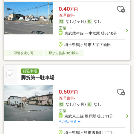
0.40
万円
管理費等-
なし(1ヶ月)
なし
面積
-
東武越生線 一本松駅 徒歩10分
埼玉県鶴ヶ島市大字下新田
即引き渡し可
駅から徒歩10分以内
貸駐車場
脚折第一駐車場
0.50
万円
管理費等-
なし(1ヶ月)
なし
面積
-
東武東上線 坂戸駅 徒歩11分
その他の交通
埼玉県鶴ヶ島市脚折町１丁目