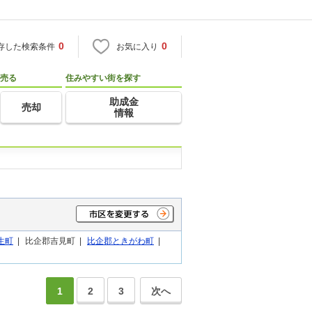
0
0
存した検索条件
お気に入り
売る
住みやすい街を探す
助成金
売却
情報
生町
|
比企郡吉見町 |
比企郡ときがわ町
|
1
2
3
次へ