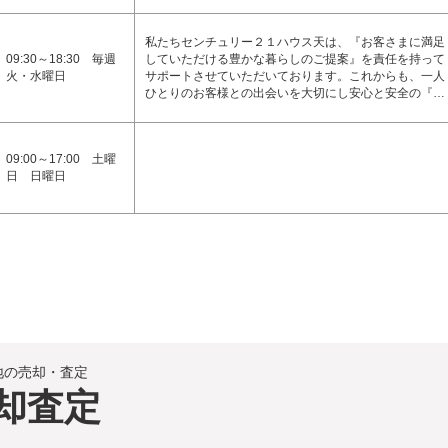
私たちセンチュリー２１ハウス天は、『お客さまに満足
09:30～18:30 毎週
していただける豊かな暮らしのご提案』を責任を持って
火・水曜日
サポートさせていただいております。これからも、一人
ひとりのお客様との出会いを大切にし安心と安全の『…
09:00～17:00 土曜
日 日曜日
地の売却・査定
却査定