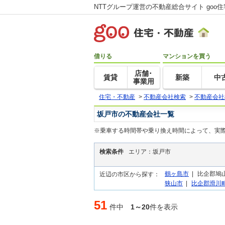
NTTグループ運営の不動産総合サイト goo
借りる
マンションを買う
店舗･
賃貸
新築
中
事業用
住宅・不動産
>
不動産会社検索
>
不動産会社
坂戸市の不動産会社一覧
※乗車する時間帯や乗り換え時間によって、実
検索条件
エリア：坂戸市
鶴ヶ島市
|
比企郡鳩山
近辺の市区から探す：
狭山市
|
比企郡滑川
51
件中
1～20
件を表示