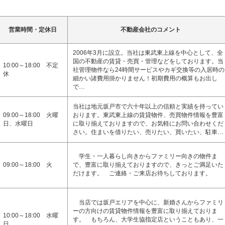
営業時間・定休日
不動産会社のコメント
2006年3月に設立。当社は東武東上線を中心として、全
国の不動産の賃貸・売買・管理などをしております。当
10:00～18:00 不定
社管理物件なら24時間サービスやカギ交換等の入居時の
休
細かい諸費用掛かりません！初期費用の概算もお出し
で…
当社は地元坂戸市で六十年以上の信頼と実績を持ってい
09:00～18:00 火曜
おります。東武東上線の賃貸物件、売買物件情報を豊富
日、水曜日
に取り揃えておりますので、お気軽にお問い合わせくだ
さい。住まいを借りたい、売りたい、買いたい、駐車…
学生・一人暮らし向きからファミリー向きの物件ま
09:00～18:00 火
で、豊富に取り揃えておりますので、きっとご満足いた
だけます。 ご連絡・ご来店お待ちしております。
当店では坂戸エリアを中心に、新婚さんからファミリ
ーの方向けの賃貸物件情報を豊富に取り揃えておりま
10:00～18:00 水曜
す。 もちろん、大学生協指定店ということもあり、一
日