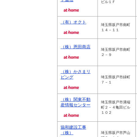
ビル１Ｆ
（有）オクト
埼玉県坂戸市南町
１４－１１
（株）恩田商店
埼玉県坂戸市南町
２－９
（株）かさまリ
ビング
埼玉県坂戸市緑町
７－１
（株）関東不動
埼玉県坂戸市溝端
産情報センター
町２－４亀田ビル
１０２
協和建設工事
（株）
埼玉県坂戸市芦山