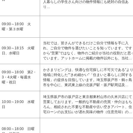
人暮らしの学生さん向けの物件情報にも絶対の自信あ
り…
09:00～18:00 火
曜・第３水曜
当社では、皆さんができるだけご自分で情報を手に入
09:30～18:15 火曜
れ、ご自分で物件を選びたいことを知っています。です
日、水曜日
から“営業”ではなく、物件のご紹介が当社の役割だと思
ています。アットホームに掲載の物件以外にも、当社…
かさまリビングは、快適な住宅探しに不可欠である”よ
09:00～18:00 第2・
地域に特化した””きめ細かい”「住まいと暮らしに関する
3・4火曜・毎週水
情報」の提供を目指しています。埼玉県坂戸市・鶴ヶ島
曜・祝日
市を中心に、東武東上線の北坂戸駅・坂戸駅周辺及…
埼玉県坂戸市の坂戸店と東京都東村山市の久米川店にて
10:00～19:00 水曜
営業しております。一般的な不動産の売買・仲介はもち
日
ろん、相続された不要な不動産や古い空きアパート、住
宅ローンのお支払いが遅れ気味の物件（任意売却）の…
08:00～18:00 日曜