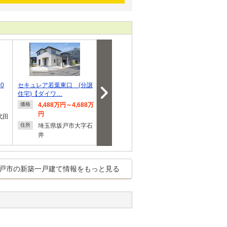
0
セキュレア若葉東口 (分譲
坂戸市関間4丁目 新築一
[新築住宅] 坂
住宅)【ダイワ…
戸建て
棟
4,488万円～4,688万
4,798万円
3,598
価格
価格
価格
円
円
代田
埼玉県坂戸市関間４
住所
埼玉県坂戸市大字石
埼玉県
住所
住所
井
戸市の新築一戸建て情報をもっと見る