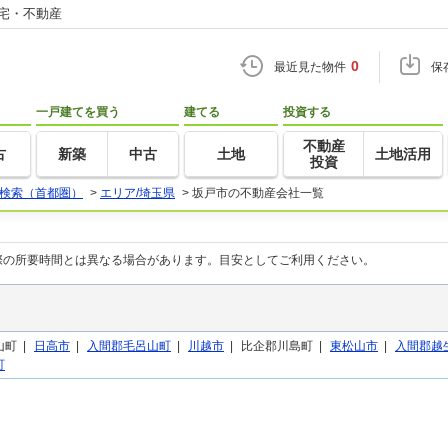
住宅・不動産
0
最近見た物件
保
一戸建てを買う
建てる
投資する
不動産
古
新築
中古
土地
土地活用
投資
検索（首都圏）
>
エリア/埼玉県
>
坂戸市の不動産会社一覧
際の所要時間とは異なる場合があります。目安としてご利用ください。
町 |
日高市
|
入間郡毛呂山町
|
川越市
|
比企郡川島町 |
東松山市
|
入間郡越
町