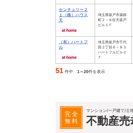
センチュリー２
１（株）ハウス
埼玉県坂戸市薬師
天
町２－６住天坂戸
ビル１Ｆ
（有）ハートフ
埼玉県坂戸市千代
ル
田２丁目６－８３
ハートフルビル２
Ｆ
51
件中
1～20
件を表示
マンション/一戸建て/土
完全
不動産売
無料