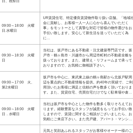
日、祝祭日
UR賃貸住宅、特定優良賃貸物件取り扱い店舗。「地域
会に貢献し、お客様一人一人に心から喜んでいただく
09:00～18:00 火曜
事」をモットーとして真摯な対応で皆様の物件選びをお
日.水曜日
手伝い致します。安心して新生活を送っていただく為
に…
当社は、坂戸市にある不動産・注文建築専門店です。坂
09:30～18:30 火曜
戸市・鶴ヶ島市・川越市から周辺市町村の不動産全般を
日
扱っております。また、建替え・リフォームまで承って
おりますので、お気軽に御相談下さい。
坂戸市を中心に、東武東上線の鶴ヶ島駅から北坂戸駅周
09:00～17:00 火、
辺を重点的に不動産情報を提供。約40年の実績で、ご利
第2水曜日
用頂いたお客様に満足と信頼の声を数多く頂いておりま
す。また、賃貸住宅、売買住宅だけでなく駐車場や倉…
当社は坂戸市を中心とした物件を数多く取りそろえてお
09:00～18:00 火曜
ります。経験豊富なスタッフが誠意をもってお手伝い致
日．水曜日
しますので、賃貸に関するご相談がございましたら、お
気軽にご来店下さい。また売戸建、アパート・マンシ…
元気と笑顔あふれるスタッフがお客様やオーナー様のご