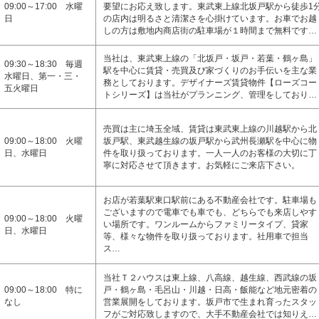
09:00～17:00 水曜
要望にお応え致します。東武東上線北坂戸駅から徒歩1
日
の店内は明るさと清潔さを心掛けています。お車でお越
しの方は敷地内商店街の駐車場が１時間まで無料です…
当社は、東武東上線の「北坂戸・坂戸・若葉・鶴ヶ島」
09:30～18:30 毎週
駅を中心に賃貸・売買及び家づくりのお手伝いを主な業
水曜日、第一・三・
務としております。デザイナーズ賃貸物件【ローズコー
五火曜日
トシリーズ】は当社がプランニング、管理をしており…
売買は主に埼玉全域、賃貸は東武東上線の川越駅から北
09:00～18:00 火曜
坂戸駅、東武越生線の坂戸駅から武州長瀬駅を中心に物
日、水曜日
件を取り扱っております。一人一人のお客様の大切に丁
寧に対応させて頂きます。お気軽にご来店下さい。
お店が若葉駅東口駅前にある不動産会社です。駐車場も
ございますので電車でも車でも、どちらでも来店しやす
09:00～18:00 火曜
い場所です。ワンルームからファミリータイプ、貸家
日、水曜日
等、様々な物件を取り扱っております。社用車で担当
ス…
当社Ｔ２ハウスは東上線、八高線、越生線、西武線の坂
09:00～18:00 特に
戸・鶴ヶ島・毛呂山・川越・日高・飯能など地元密着の
なし
営業展開をしております。坂戸市で生まれ育ったスタッ
フがご対応致しますので、大手不動産会社では知りえ…