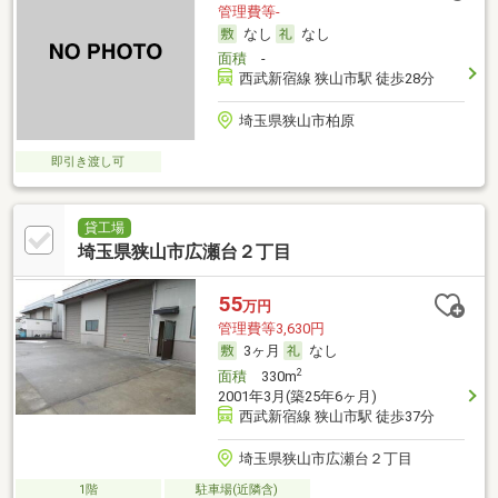
管理費等-
なし
なし
面積
-
西武新宿線 狭山市駅 徒歩28分
埼玉県狭山市柏原
即引き渡し可
貸工場
埼玉県狭山市広瀬台２丁目
55
万円
管理費等3,630円
3ヶ月
なし
2
面積
330m
2001年3月(築25年6ヶ月)
西武新宿線 狭山市駅 徒歩37分
埼玉県狭山市広瀬台２丁目
1階
駐車場(近隣含)