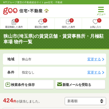
NTTグループ運営の不動産総合サイト goo住宅・不動産
1
0
0
0
最近検索した条件
最近見た物件
保存した条件
お気に入り
狭山市(埼玉県)の賃貸店舗・賃貸事務所・月極駐
車場 物件一覧
地域
変更する
狭山市
条件
変更する
指定なし
検索条件を保存
新着メールを受取る
424
件
が該当しました。