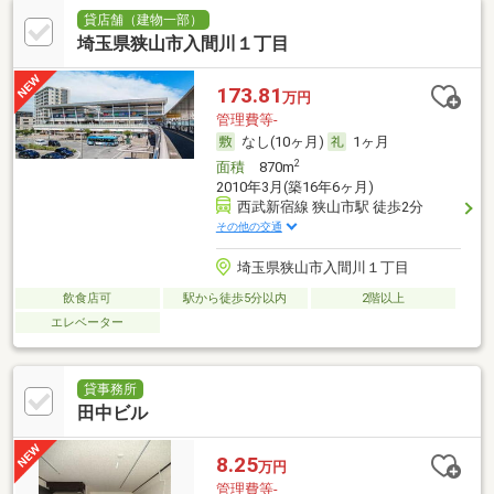
貸店舗（建物一部）
埼玉県狭山市入間川１丁目
173.81
万円
管理費等-
なし(10ヶ月)
1ヶ月
2
面積
870m
2010年3月(築16年6ヶ月)
西武新宿線 狭山市駅 徒歩2分
その他の交通
埼玉県狭山市入間川１丁目
飲食店可
駅から徒歩5分以内
2階以上
エレベーター
貸事務所
田中ビル
8.25
万円
管理費等-