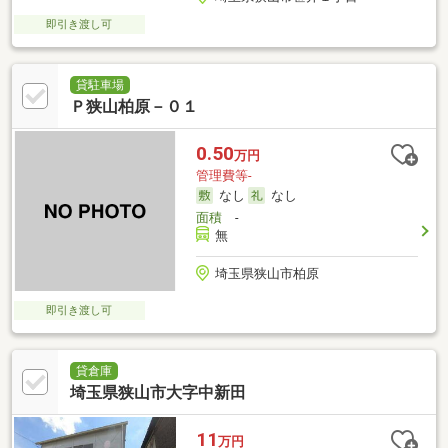
即引き渡し可
貸駐車場
Ｐ狭山柏原－０１
0.50
万円
管理費等-
なし
なし
面積
-
無
埼玉県狭山市柏原
即引き渡し可
貸倉庫
埼玉県狭山市大字中新田
11
万円