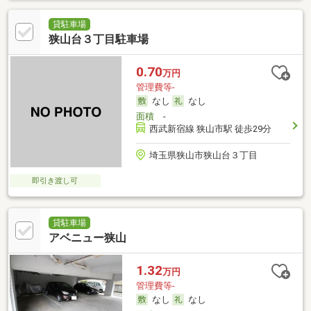
貸駐車場
狭山台３丁目駐車場
0.70
万円
管理費等-
なし
なし
面積
-
西武新宿線 狭山市駅 徒歩29分
埼玉県狭山市狭山台３丁目
即引き渡し可
貸駐車場
アベニュー狭山
1.32
万円
管理費等-
なし
なし