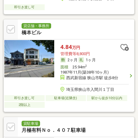
即引き渡し可
貸店舗・事務所
橋本ビル
4.84
万円
管理費等8,800円
2ヶ月
1ヶ月
2
面積
25.94m
1987年11月(築38年10ヶ月)
西武新宿線 狭山市駅 徒歩8分
埼玉県狭山市入間川１丁目
即引き渡し可
駐車場(近隣含)
駅から徒歩10分以内
2階以上
貸駐車場
月極有料Ｎｏ．４０７駐車場