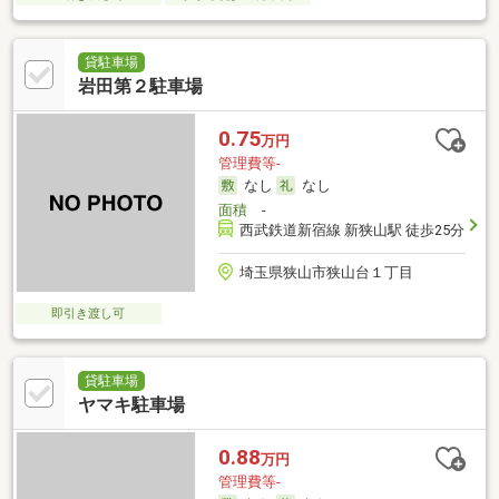
貸駐車場
岩田第２駐車場
0.75
万円
管理費等-
なし
なし
面積
-
西武鉄道新宿線 新狭山駅 徒歩25分
埼玉県狭山市狭山台１丁目
即引き渡し可
貸駐車場
ヤマキ駐車場
0.88
万円
管理費等-