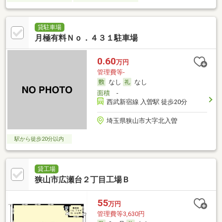
貸駐車場
月極有料Ｎｏ．４３１駐車場
0.60
万円
管理費等-
なし
なし
面積
-
西武新宿線 入曽駅 徒歩20分
埼玉県狭山市大字北入曽
駅から徒歩20分以内
貸工場
狭山市広瀬台２丁目工場Ｂ
55
万円
管理費等3,630円