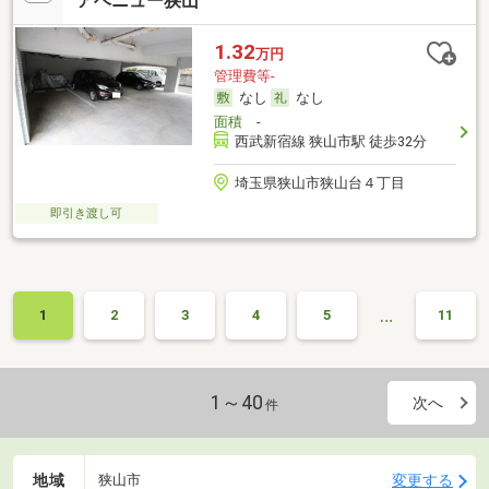
アベニュー狭山
1.32
万円
管理費等-
なし
なし
面積
-
西武新宿線 狭山市駅 徒歩32分
埼玉県狭山市狭山台４丁目
即引き渡し可
…
1
2
3
4
5
11
1～40
次へ
件
地域
変更する
狭山市