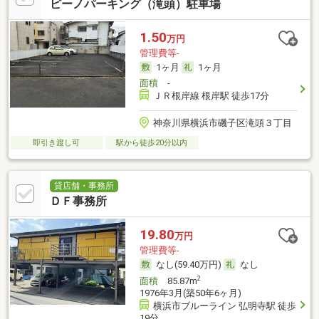
ピーノパーキング（滝頭）駐車場
1.50
万円
管理費等-
1ヶ月
1ヶ月
面積
-
ＪＲ根岸線 根岸駅 徒歩17分
神奈川県横浜市磯子区滝頭３丁目
即引き渡し可
駅から徒歩20分以内
貸店舗・事務所
ＤＦ事務所
19.80
万円
管理費等-
なし(59.40万円)
なし
2
面積
85.87m
1976年3月(築50年6ヶ月)
横浜市ブルーライン 弘明寺駅 徒歩
19分