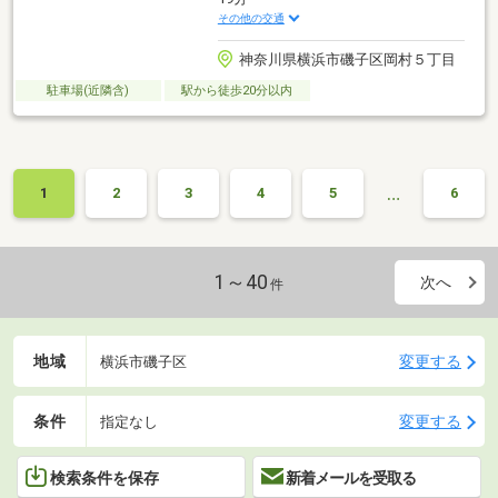
その他の交通
神奈川県横浜市磯子区岡村５丁目
駐車場(近隣含)
駅から徒歩20分以内
…
1
2
3
4
5
6
1～40
次へ
件
地域
変更する
横浜市磯子区
条件
変更する
指定なし
検索条件を保存
新着メールを受取る