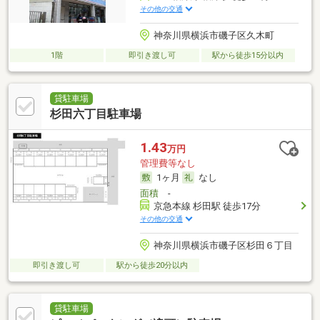
その他の交通
神奈川県横浜市磯子区久木町
1階
即引き渡し可
駅から徒歩15分以内
貸駐車場
杉田六丁目駐車場
1.43
万円
管理費等なし
1ヶ月
なし
面積
-
京急本線 杉田駅 徒歩17分
その他の交通
神奈川県横浜市磯子区杉田６丁目
即引き渡し可
駅から徒歩20分以内
貸駐車場