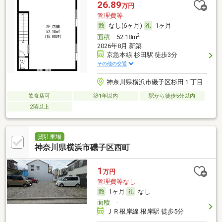
26.89
万円
管理費等-
なし(6ヶ月)
1ヶ月
2
面積
52.18m
2026年8月 新築
京急本線 杉田駅 徒歩3分
その他の交通
神奈川県横浜市磯子区杉田１丁目
飲食店可
築1年以内
駅から徒歩5分以内
2階以上
貸駐車場
神奈川県横浜市磯子区西町
1
万円
管理費等なし
1ヶ月
なし
面積
-
ＪＲ根岸線 根岸駅 徒歩5分