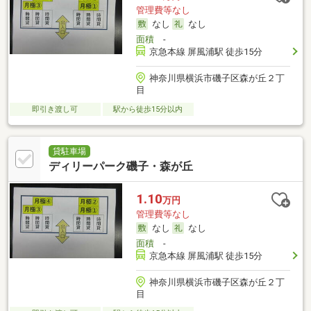
管理費等なし
なし
なし
面積
-
京急本線 屏風浦駅 徒歩15分
神奈川県横浜市磯子区森が丘２丁
目
即引き渡し可
駅から徒歩15分以内
貸駐車場
ディリーパーク磯子・森が丘
1.10
万円
管理費等なし
なし
なし
面積
-
京急本線 屏風浦駅 徒歩15分
神奈川県横浜市磯子区森が丘２丁
目