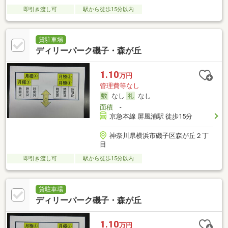
即引き渡し可
駅から徒歩15分以内
貸駐車場
ディリーパーク磯子・森が丘
1.10
万円
管理費等なし
なし
なし
面積
-
京急本線 屏風浦駅 徒歩15分
神奈川県横浜市磯子区森が丘２丁
目
即引き渡し可
駅から徒歩15分以内
貸駐車場
ディリーパーク磯子・森が丘
1.10
万円