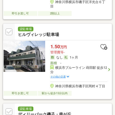
神奈川県横浜市磯子区洋光台６丁
目
即引き渡し可
2階以上
貸駐車場
ヒルヴィレッジ駐車場
1.50
万円
管理費等-
なし
1ヶ月
面積
-
横浜市ブルーライン 蒔田駅 徒歩12
分
その他の交通
神奈川県横浜市磯子区岡村４丁目
即引き渡し可
駅から徒歩15分以内
貸駐車場
ディリーパーク磯子・森が丘