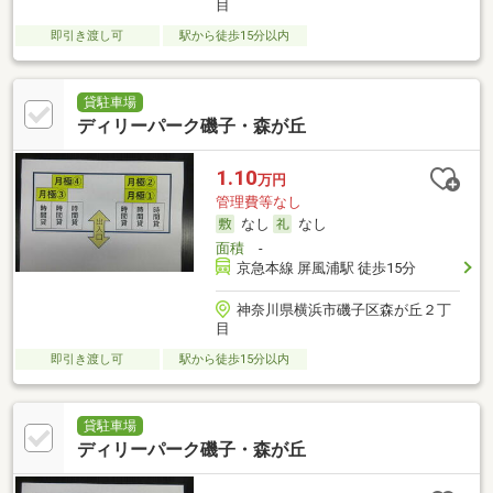
目
即引き渡し可
駅から徒歩15分以内
貸駐車場
ディリーパーク磯子・森が丘
1.10
万円
管理費等なし
なし
なし
面積
-
京急本線 屏風浦駅 徒歩15分
神奈川県横浜市磯子区森が丘２丁
目
即引き渡し可
駅から徒歩15分以内
貸駐車場
ディリーパーク磯子・森が丘