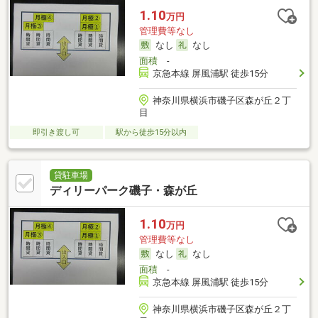
1.10
万円
管理費等なし
なし
なし
面積
-
京急本線 屏風浦駅 徒歩15分
神奈川県横浜市磯子区森が丘２丁
目
即引き渡し可
駅から徒歩15分以内
貸駐車場
ディリーパーク磯子・森が丘
1.10
万円
管理費等なし
なし
なし
面積
-
京急本線 屏風浦駅 徒歩15分
神奈川県横浜市磯子区森が丘２丁