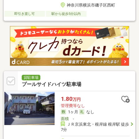
神奈川県横浜市磯子区西町
即引き渡し可
駅から徒歩5分以内
貸駐車場
プールサイドハイツ駐車場
1.80
万円
管理費等なし
1ヶ月
なし
面積
-
ＪＲ京浜東北・根岸線 根岸駅 徒歩
7分