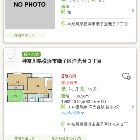
面積
-
無
神奈川県横浜市磯子区磯子２丁目
即引き渡し可
貸その他
神奈川県横浜市磯子区洋光台３丁目
25
万円
管理費等-
2ヶ月
1ヶ月
2
面積
139.56m
1983年3月(築43年6ヶ月)
ＪＲ根岸線 洋光台駅 徒歩2分
その他の交通
神奈川県横浜市磯子区洋光台３丁
目
即引き渡し可
駅から徒歩5分以内