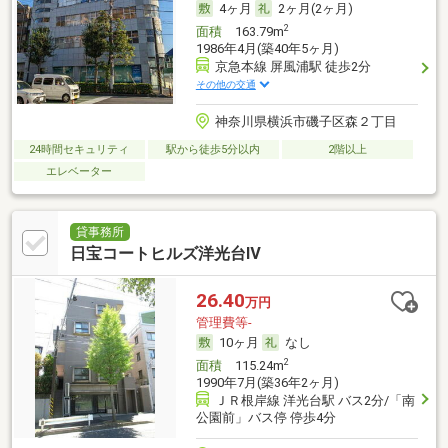
4ヶ月
2ヶ月(2ヶ月)
2
面積
163.79m
1986年4月(築40年5ヶ月)
京急本線 屏風浦駅 徒歩2分
その他の交通
神奈川県横浜市磯子区森２丁目
24時間セキュリティ
駅から徒歩5分以内
2階以上
エレベーター
貸事務所
日宝コートヒルズ洋光台Ⅳ
26.40
万円
管理費等-
10ヶ月
なし
2
面積
115.24m
1990年7月(築36年2ヶ月)
ＪＲ根岸線 洋光台駅 バス2分/「南
公園前」バス停 停歩4分