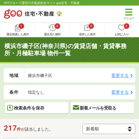
NTTグループ運営の不動産総合サイト goo住宅・不動産
1
0
0
0
最近検索した条件
最近見た物件
保存した条件
お気に入り
横浜市磯子区(神奈川県)の賃貸店舗・賃貸事務
所・月極駐車場 物件一覧
地域
変更する
横浜市磯子区
条件
変更する
指定なし
検索条件を保存
新着メールを受取る
217
件
が該当しました。