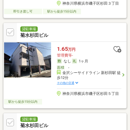
神奈川県横浜市磯子区杉田３丁目
即引き渡し可
駅から徒歩15分以内
貸駐車場
菊水杉田ビル
1.65
万円
管理費等-
なし
1ヶ月
面積
-
金沢シーサイドライン 新杉田駅 徒
歩12分
その他の交通
神奈川県横浜市磯子区杉田５丁目
駅から徒歩15分以内
貸駐車場
菊水杉田ビル