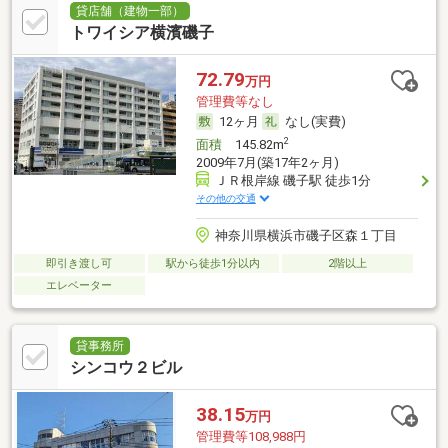
貸店舗（建物一部）
トワイシア横濱磯子
72.79
万円
管理費等なし
12ヶ月
なし(実費)
2
面積
145.82m
2009年7月(築17年2ヶ月)
ＪＲ根岸線 磯子駅 徒歩1分
その他の交通
神奈川県横浜市磯子区森１丁目
即引き渡し可
駅から徒歩1分以内
2階以上
エレベーター
貸事務所
シンコウ２ビル
38.15
万円
管理費等108,988円