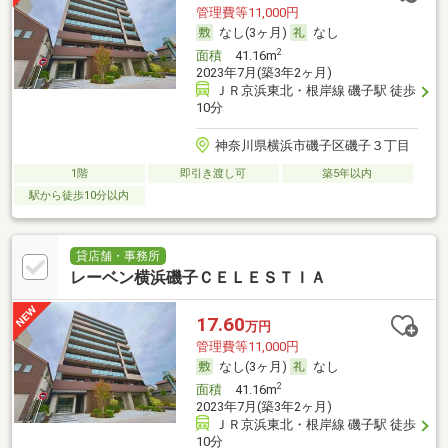
管理費等11,000円
なし(3ヶ月)
なし
2
面積
41.16m
2023年7月(築3年2ヶ月)
ＪＲ京浜東北・根岸線 磯子駅 徒歩
10分
神奈川県横浜市磯子区磯子３丁目
1階
即引き渡し可
築5年以内
駅から徒歩10分以内
貸店舗・事務所
レーベン横浜磯子ＣＥＬＥＳＴＩＡ
17.60
万円
管理費等11,000円
なし(3ヶ月)
なし
2
面積
41.16m
2023年7月(築3年2ヶ月)
ＪＲ京浜東北・根岸線 磯子駅 徒歩
10分