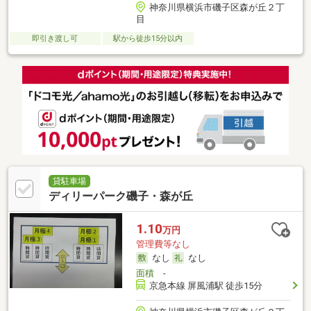
神奈川県横浜市磯子区森が丘２丁
目
即引き渡し可
駅から徒歩15分以内
貸駐車場
ディリーパーク磯子・森が丘
1.10
万円
管理費等なし
なし
なし
面積
-
京急本線 屏風浦駅 徒歩15分