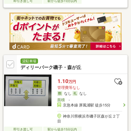
即引き渡し可
駅から徒歩15分以内
貸駐車場
ディリーパーク磯子・森が丘
1.10
万円
管理費等なし
なし
なし
面積
-
京急本線 屏風浦駅 徒歩15分
神奈川県横浜市磯子区森が丘２丁
目
即引き渡し可
駅から徒歩15分以内