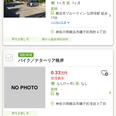
1ヶ月
1ヶ月
面積
-
横浜市ブルーライン 弘明寺駅 徒歩
17分
その他の交通
神奈川県横浜市磯子区岡村４丁目
即引き渡し可
駅から徒歩20分以内
貸駐車場
バイク／ナターリア根岸
0.33
万円
管理費等-
なし(1ヶ月)
なし
面積
-
無
神奈川県横浜市磯子区滝頭３丁目
即引き渡し可