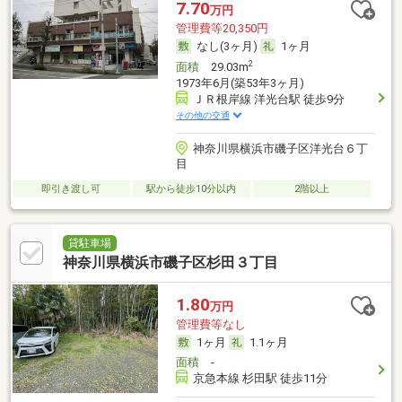
7.70
万円
管理費等20,350円
なし(3ヶ月)
1ヶ月
2
面積
29.03m
1973年6月(築53年3ヶ月)
ＪＲ根岸線 洋光台駅 徒歩9分
その他の交通
神奈川県横浜市磯子区洋光台６丁
目
即引き渡し可
駅から徒歩10分以内
2階以上
貸駐車場
神奈川県横浜市磯子区杉田３丁目
1.80
万円
管理費等なし
1ヶ月
1.1ヶ月
面積
-
京急本線 杉田駅 徒歩11分