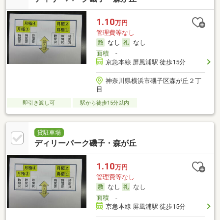
1.10
万円
管理費等なし
なし
なし
面積
-
京急本線 屏風浦駅 徒歩15分
神奈川県横浜市磯子区森が丘２丁
目
即引き渡し可
駅から徒歩15分以内
貸駐車場
ディリーパーク磯子・森が丘
1.10
万円
管理費等なし
なし
なし
面積
-
京急本線 屏風浦駅 徒歩15分