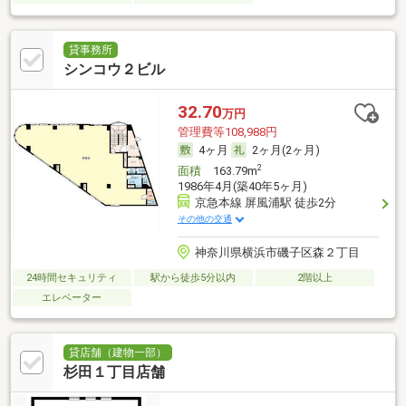
貸事務所
シンコウ２ビル
32.70
万円
管理費等108,988円
4ヶ月
2ヶ月(2ヶ月)
2
面積
163.79m
1986年4月(築40年5ヶ月)
京急本線 屏風浦駅 徒歩2分
その他の交通
神奈川県横浜市磯子区森２丁目
24時間セキュリティ
駅から徒歩5分以内
2階以上
エレベーター
貸店舗（建物一部）
杉田１丁目店舗