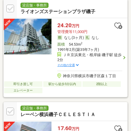
貸店舗・事務所
ライオンズステーションプラザ磯子
24.20
万円
管理費等11,000円
なし(3ヶ月)
なし
2
面積
54.53m
1991年2月(築35年7ヶ月)
ＪＲ京浜東北・根岸線 磯子駅 徒歩
2分
その他の交通
神奈川県横浜市磯子区森１丁目
即引き渡し可
駅から徒歩5分以内
2階以上
エレベーター
貸店舗・事務所
レーベン横浜磯子ＣＥＬＥＳＴＩＡ
17.60
万円