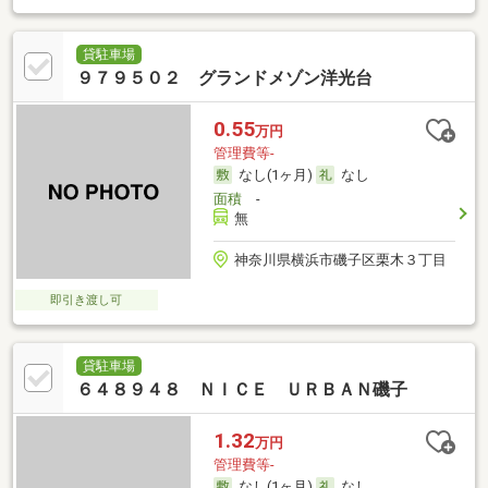
貸駐車場
９７９５０２ グランドメゾン洋光台
0.55
万円
管理費等-
なし(1ヶ月)
なし
面積
-
無
神奈川県横浜市磯子区栗木３丁目
即引き渡し可
貸駐車場
６４８９４８ ＮＩＣＥ ＵＲＢＡＮ磯子
1.32
万円
管理費等-
なし(1ヶ月)
なし