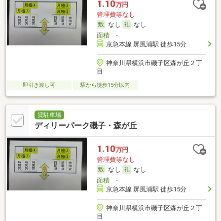
1.10
万円
管理費等なし
なし
なし
面積
-
京急本線 屏風浦駅 徒歩15分
神奈川県横浜市磯子区森が丘２丁
目
即引き渡し可
駅から徒歩15分以内
貸駐車場
ディリーパーク磯子・森が丘
1.10
万円
管理費等なし
なし
なし
面積
-
京急本線 屏風浦駅 徒歩15分
神奈川県横浜市磯子区森が丘２丁
目