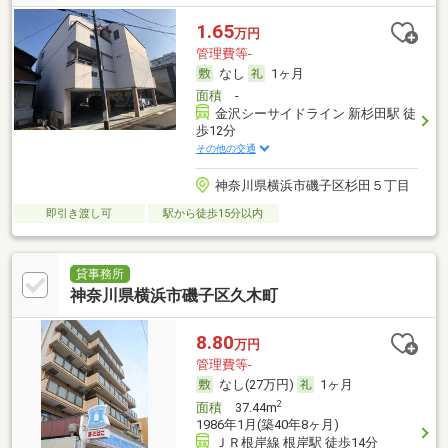
1.65
万円
管理費等-
なし
1ヶ月
面積
-
金沢シーサイドライン 新杉田駅 徒
歩12分
その他の交通
神奈川県横浜市磯子区杉田５丁目
即引き渡し可
駅から徒歩15分以内
貸事務所
神奈川県横浜市磯子区久木町
8.80
万円
管理費等-
なし(27万円)
1ヶ月
2
面積
37.44m
1986年1月(築40年8ヶ月)
ＪＲ根岸線 根岸駅 徒歩14分