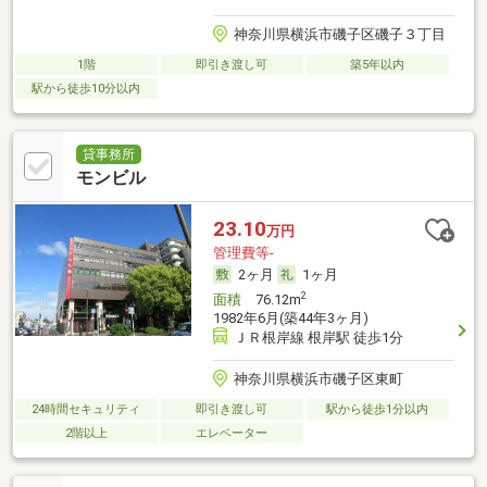
神奈川県横浜市磯子区磯子３丁目
1階
即引き渡し可
築5年以内
駅から徒歩10分以内
貸事務所
モンビル
23.10
万円
管理費等-
2ヶ月
1ヶ月
2
面積
76.12m
1982年6月(築44年3ヶ月)
ＪＲ根岸線 根岸駅 徒歩1分
神奈川県横浜市磯子区東町
24時間セキュリティ
即引き渡し可
駅から徒歩1分以内
2階以上
エレベーター