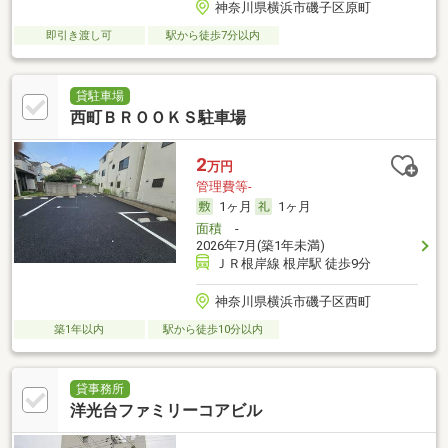
神奈川県横浜市磯子区原町
即引き渡し可
駅から徒歩7分以内
貸駐車場
西町ＢＲＯＯＫＳ駐車場
2
万円
管理費等-
1ヶ月
1ヶ月
面積
-
2026年7月(築1年未満)
ＪＲ根岸線 根岸駅 徒歩9分
神奈川県横浜市磯子区西町
築1年以内
駅から徒歩10分以内
貸事務所
洋光台ファミリーコアビル