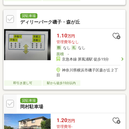
貸駐車場
ディリーパーク磯子・森が丘
1.10
万円
管理費等なし
なし
なし
面積
-
京急本線 屏風浦駅 徒歩15分
神奈川県横浜市磯子区森が丘２丁
目
即引き渡し可
駅から徒歩15分以内
貸駐車場
岡村駐車場
1.20
万円
管理費等-