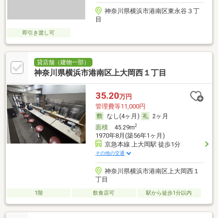
神奈川県横浜市港南区東永谷３丁
目
即引き渡し可
貸店舗（建物一部）
神奈川県横浜市港南区上大岡西１丁目
35.20
万円
管理費等11,000円
なし(4ヶ月)
2ヶ月
2
面積
45.29m
1970年8月(築56年1ヶ月)
京急本線 上大岡駅 徒歩1分
その他の交通
神奈川県横浜市港南区上大岡西１
丁目
1階
飲食店可
駅から徒歩1分以内