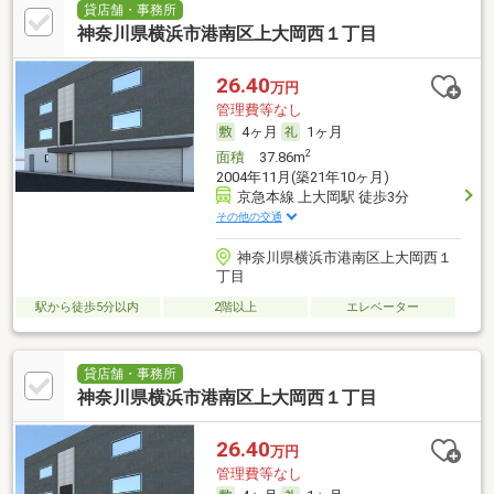
貸店舗・事務所
神奈川県横浜市港南区上大岡西１丁目
26.40
万円
管理費等なし
4ヶ月
1ヶ月
2
面積
37.86m
2004年11月(築21年10ヶ月)
京急本線 上大岡駅 徒歩3分
その他の交通
神奈川県横浜市港南区上大岡西１
丁目
駅から徒歩5分以内
2階以上
エレベーター
貸店舗・事務所
神奈川県横浜市港南区上大岡西１丁目
26.40
万円
管理費等なし