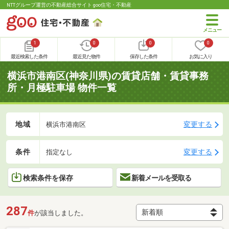
NTTグループ運営の不動産総合サイト goo住宅・不動産
1
0
0
0
最近検索した条件
最近見た物件
保存した条件
お気に入り
横浜市港南区(神奈川県)の賃貸店舗・賃貸事務
所・月極駐車場 物件一覧
地域
変更する
横浜市港南区
条件
変更する
指定なし
検索条件を保存
新着メールを受取る
287
件
が該当しました。