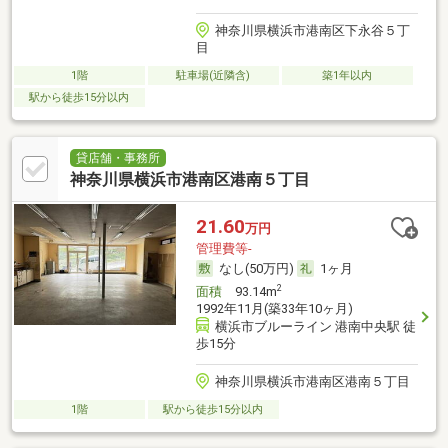
神奈川県横浜市港南区下永谷５丁
目
1階
駐車場(近隣含)
築1年以内
駅から徒歩15分以内
貸店舗・事務所
神奈川県横浜市港南区港南５丁目
21.60
万円
管理費等-
なし(50万円)
1ヶ月
2
面積
93.14m
1992年11月(築33年10ヶ月)
横浜市ブルーライン 港南中央駅 徒
歩15分
神奈川県横浜市港南区港南５丁目
1階
駅から徒歩15分以内