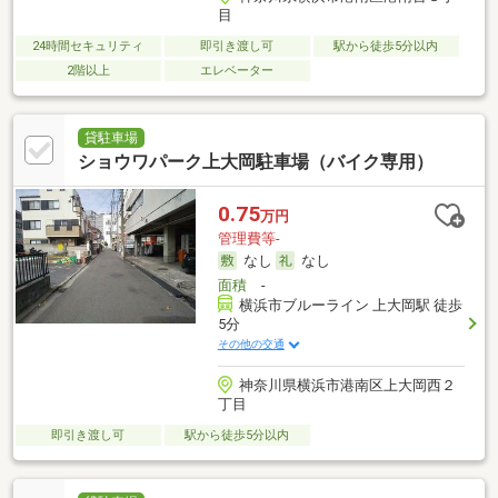
目
24時間セキュリティ
即引き渡し可
駅から徒歩5分以内
2階以上
エレベーター
貸駐車場
ショウワパーク上大岡駐車場（バイク専用）
0.75
万円
管理費等-
なし
なし
面積
-
横浜市ブルーライン 上大岡駅 徒歩
5分
その他の交通
神奈川県横浜市港南区上大岡西２
丁目
即引き渡し可
駅から徒歩5分以内