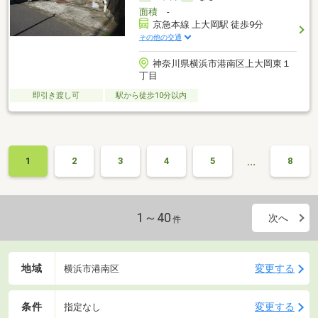
面積
-
京急本線 上大岡駅 徒歩9分
その他の交通
神奈川県横浜市港南区上大岡東１
丁目
即引き渡し可
駅から徒歩10分以内
…
1
2
3
4
5
8
1～40
次へ
件
地域
変更する
横浜市港南区
条件
変更する
指定なし