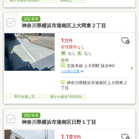
駅から徒歩5分以内
2階以上
貸駐車場
神奈川県横浜市港南区上大岡東２丁目
1
万円
管理費等なし
なし
なし
面積
-
京急本線 上大岡駅 徒歩8分
その他の交通
神奈川県横浜市港南区上大岡東２
丁目
即引き渡し可
駅から徒歩10分以内
貸駐車場
神奈川県横浜市港南区日野１丁目
1.10
万円