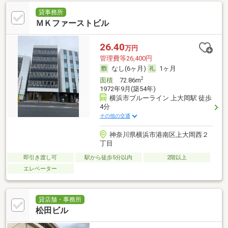
貸事務所
ＭＫファーストビル
26.40
万円
管理費等26,400円
なし(6ヶ月)
1ヶ月
2
面積
72.86m
1972年9月(築54年)
横浜市ブルーライン 上大岡駅 徒歩
4分
その他の交通
神奈川県横浜市港南区上大岡西２
丁目
即引き渡し可
駅から徒歩5分以内
2階以上
エレベーター
貸店舗・事務所
松田ビル