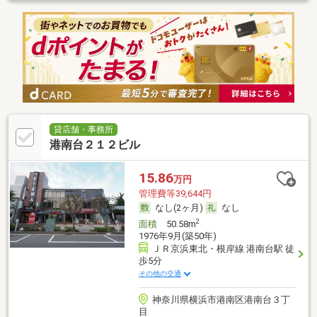
貸店舗・事務所
港南台２１２ビル
15.86
万円
管理費等39,644円
なし(2ヶ月)
なし
2
面積
50.58m
1976年9月(築50年)
ＪＲ京浜東北・根岸線 港南台駅 徒
歩5分
その他の交通
神奈川県横浜市港南区港南台３丁
目