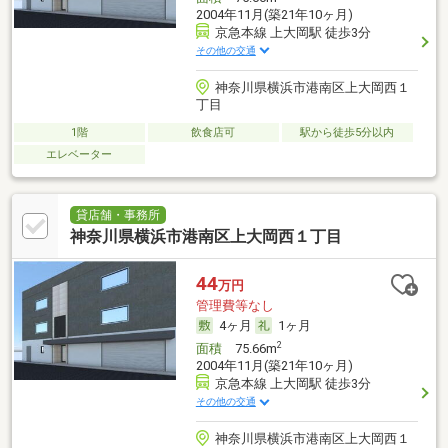
2004年11月(築21年10ヶ月)
京急本線 上大岡駅 徒歩3分
その他の交通
神奈川県横浜市港南区上大岡西１
丁目
1階
飲食店可
駅から徒歩5分以内
エレベーター
貸店舗・事務所
神奈川県横浜市港南区上大岡西１丁目
44
万円
管理費等なし
4ヶ月
1ヶ月
2
面積
75.66m
2004年11月(築21年10ヶ月)
京急本線 上大岡駅 徒歩3分
その他の交通
神奈川県横浜市港南区上大岡西１