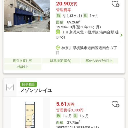
20.90
万円
管理費等-
なし(3ヶ月)
1ヶ月
2
面積
89.26m
1975年10月(築50年11ヶ月)
ＪＲ京浜東北・根岸線 港南台駅 徒
歩6分
神奈川県横浜市港南区港南台３丁
目
即引き渡し可
駐車場(近隣含)
駅から徒歩7分以内
2階以上
貸事務所
メゾンソレイユ
5.61
万円
管理費等3,300円
1ヶ月
1ヶ月
2
面積
27.75m
1987年12月(築38年9ヶ月)