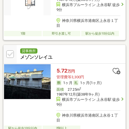
横浜市ブルーライン 上永谷駅 徒歩
9分
神奈川県横浜市港南区上永谷１丁
目
1階
即引き渡し可
駅から徒歩10分以内
貸事務所
メゾンソレイユ
5.72
万円
管理費等3,300円
1ヶ月
1ヶ月(1ヶ月)
2
面積
27.25m
1987年12月(築38年9ヶ月)
横浜市ブルーライン 上永谷駅 徒歩
9分
神奈川県横浜市港南区上永谷１丁
目
駅から徒歩10分以内
2階以上