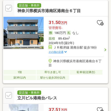
貸店舗・事務所
神奈川県横浜市港南区港南台６丁目
31.50
万円
管理費等-
180万円
なし
2
面積
89.43m
2024年9月(築2年)
ＪＲ根岸線 港南台駅 徒歩18分
その他の交通
神奈川県横浜市港南区港南台６丁
目
1階
即引き渡し可
駐車場(近隣含)
築3年以内
駅から徒歩20分以内
貸店舗・事務所
立川ビル港南台パレス
37.51
万円