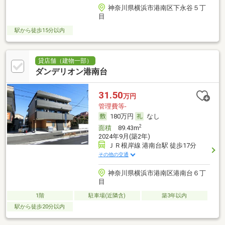
神奈川県横浜市港南区下永谷５丁
目
駅から徒歩15分以内
貸店舗（建物一部）
ダンデリオン港南台
31.50
万円
管理費等-
180万円
なし
2
面積
89.43m
2024年9月(築2年)
ＪＲ根岸線 港南台駅 徒歩17分
その他の交通
神奈川県横浜市港南区港南台６丁
目
1階
駐車場(近隣含)
築3年以内
駅から徒歩20分以内