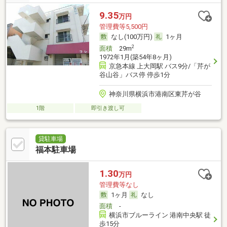
9.35
万円
管理費等5,500円
なし(100万円)
1ヶ月
2
面積
29m
1972年1月(築54年8ヶ月)
京急本線 上大岡駅 バス9分/「芹が
谷山谷」バス停 停歩1分
神奈川県横浜市港南区東芹が谷
1階
即引き渡し可
貸駐車場
福本駐車場
1.30
万円
管理費等なし
1ヶ月
なし
面積
-
横浜市ブルーライン 港南中央駅 徒
歩15分