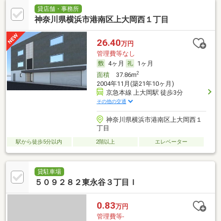
貸店舗・事務所
神奈川県横浜市港南区上大岡西１丁目
26.40
万円
管理費等なし
4ヶ月
1ヶ月
2
面積
37.86m
2004年11月(築21年10ヶ月)
京急本線 上大岡駅 徒歩3分
その他の交通
神奈川県横浜市港南区上大岡西１
丁目
駅から徒歩5分以内
2階以上
エレベーター
貸駐車場
５０９２８２東永谷３丁目Ｉ
0.83
万円
管理費等-