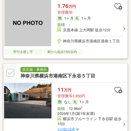
1.76
万円
管理費等-
1ヶ月
1ヶ月
面積
-
京急本線 上大岡駅 徒歩12分
神奈川県横浜市港南区港南１丁目
即引き渡し可
駅から徒歩15分以内
貸店舗・事務所
神奈川県横浜市港南区下永谷５丁目
11
万円
管理費等3,850円
なし
1ヶ月
2
面積
12.96m
2026年1月(築1年未満)
横浜市ブルーライン 下永谷駅 徒歩
15分
その他の交通