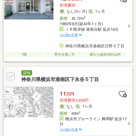
管理費等-
なし(5ヶ月)
1ヶ月
2
面積
42.72m
1983年8月(築43年1ヶ月)
ＪＲ根岸線 港南台駅 徒歩16分
その他の交通
神奈川県横浜市港南区日野９丁目
1階
即引き渡し可
駅から徒歩20分以内
貸地
神奈川県横浜市港南区下永谷５丁目
11
万円
管理費等3,850円
なし
1ヶ月
2
面積
60m
横浜市ブルーライン 舞岡駅 徒歩17
分
その他の交通