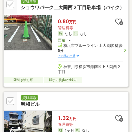
貸駐車場
ショウワパーク上大岡西２丁目駐車場（バイク）
0.80
万円
管理費等-
なし
なし
面積
-
横浜市ブルーライン 上大岡駅 徒歩
5分
その他の交通
神奈川県横浜市港南区上大岡西２
丁目
即引き渡し可
駅から徒歩5分以内
貸駐車場
興和ビル
1.32
万円
管理費等-
1ヶ月
なし