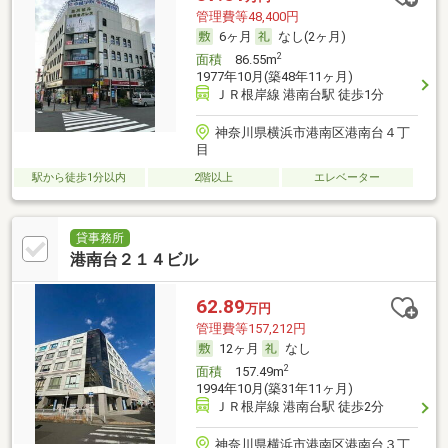
管理費等48,400円
6ヶ月
なし(2ヶ月)
2
面積
86.55m
1977年10月(築48年11ヶ月)
ＪＲ根岸線 港南台駅 徒歩1分
神奈川県横浜市港南区港南台４丁
目
駅から徒歩1分以内
2階以上
エレベーター
貸事務所
港南台２１４ビル
62.89
万円
管理費等157,212円
12ヶ月
なし
2
面積
157.49m
1994年10月(築31年11ヶ月)
ＪＲ根岸線 港南台駅 徒歩2分
神奈川県横浜市港南区港南台３丁