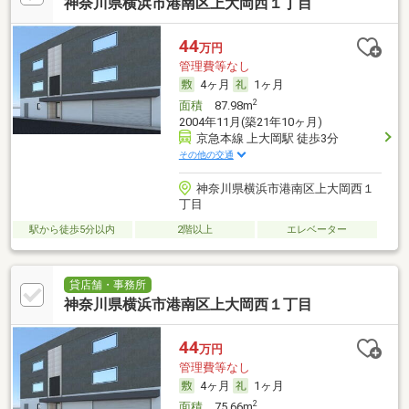
神奈川県横浜市港南区上大岡西１丁目
44
万円
管理費等なし
4ヶ月
1ヶ月
2
面積
87.98m
2004年11月(築21年10ヶ月)
京急本線 上大岡駅 徒歩3分
その他の交通
神奈川県横浜市港南区上大岡西１
丁目
駅から徒歩5分以内
2階以上
エレベーター
貸店舗・事務所
神奈川県横浜市港南区上大岡西１丁目
44
万円
管理費等なし
4ヶ月
1ヶ月
2
面積
75.66m