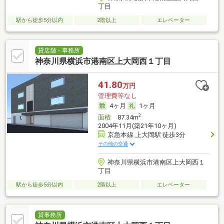
丁目
駅から徒歩5分以内
2階以上
エレベーター
貸店舗・事務所
神奈川県横浜市港南区上大岡西１丁目
41.80
万円
管理費等なし
4ヶ月
1ヶ月
2
面積
87.34m
2004年11月(築21年10ヶ月)
京急本線 上大岡駅 徒歩3分
その他の交通
神奈川県横浜市港南区上大岡西１
丁目
駅から徒歩5分以内
2階以上
エレベーター
貸事務所