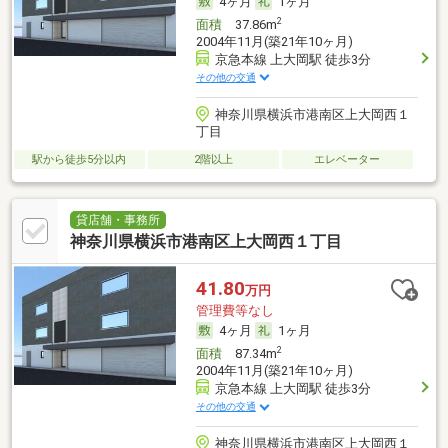
4ヶ月
1ヶ月
2
面積
37.86m
2004年11月(築21年10ヶ月)
京急本線 上大岡駅 徒歩3分
その他の交通
神奈川県横浜市港南区上大岡西１
丁目
駅から徒歩5分以内
2階以上
エレベーター
貸店舗・事務所
神奈川県横浜市港南区上大岡西１丁目
41.80
万円
管理費等なし
4ヶ月
1ヶ月
2
面積
87.34m
2004年11月(築21年10ヶ月)
京急本線 上大岡駅 徒歩3分
その他の交通
神奈川県横浜市港南区上大岡西１