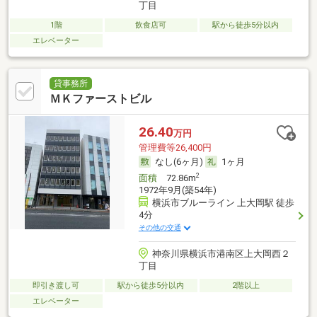
丁目
1階
飲食店可
駅から徒歩5分以内
エレベーター
貸事務所
ＭＫファーストビル
26.40
万円
管理費等26,400円
なし(6ヶ月)
1ヶ月
2
面積
72.86m
1972年9月(築54年)
横浜市ブルーライン 上大岡駅 徒歩
4分
その他の交通
神奈川県横浜市港南区上大岡西２
丁目
即引き渡し可
駅から徒歩5分以内
2階以上
エレベーター