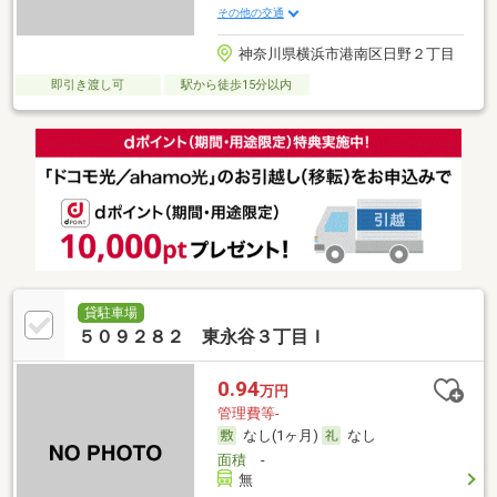
その他の交通
神奈川県横浜市港南区日野２丁目
即引き渡し可
駅から徒歩15分以内
貸駐車場
５０９２８２ 東永谷３丁目Ｉ
0.94
万円
管理費等-
なし(1ヶ月)
なし
面積
-
無