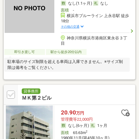
なし(1.1ヶ月)
なし
面積
-
横浜市ブルーライン 上永谷駅 徒歩
18分
その他の交通
神奈川県横浜市港南区東永谷３丁
目
即引き渡し可
駅から徒歩20分以内
駐車場のサイズ制限を超える車両は入庫できません。※サイズ制
限は備考をご覧ください。
貸事務所
ＭＫ第２ビル
20.90
万円
管理費等22,000円
なし(6ヶ月)
1ヶ月
2
面積
65.63m
1980年11月(築45年10ヶ月)