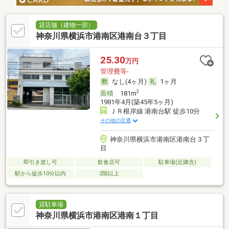
貸店舗（建物一部）
神奈川県横浜市港南区港南台３丁目
25.30
万円
管理費等-
なし(4ヶ月)
1ヶ月
2
面積
181m
1981年4月(築45年5ヶ月)
ＪＲ根岸線 港南台駅 徒歩10分
その他の交通
神奈川県横浜市港南区港南台３丁
目
即引き渡し可
飲食店可
駐車場(近隣含)
駅から徒歩10分以内
2階以上
貸駐車場
神奈川県横浜市港南区港南１丁目