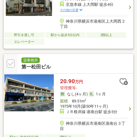
京急本線 上大岡駅 徒歩4分
その他の交通
神奈川県横浜市港南区上大岡西２
丁目
即引き渡し可
駅から徒歩5分以内
2階以上
エレベーター
貸事務所
第一松田ビル
20.90
万円
管理費等-
なし(4ヶ月)
1ヶ月
2
面積
89.51m
1975年10月(築50年11ヶ月)
ＪＲ根岸線 港南台駅 徒歩5分
神奈川県横浜市港南区港南台３丁
目