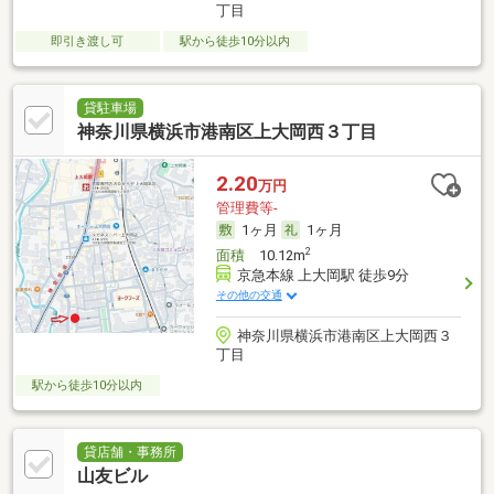
丁目
即引き渡し可
駅から徒歩10分以内
貸駐車場
神奈川県横浜市港南区上大岡西３丁目
2.20
万円
管理費等-
1ヶ月
1ヶ月
2
面積
10.12m
京急本線 上大岡駅 徒歩9分
その他の交通
神奈川県横浜市港南区上大岡西３
丁目
駅から徒歩10分以内
貸店舗・事務所
山友ビル