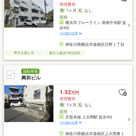
管理費等-
1ヶ月
なし
面積
-
横浜市ブルーライン 港南中央駅 徒
歩9分
その他の交通
神奈川県横浜市港南区日野１丁目
即引き渡し可
駅から徒歩10分以内
貸駐車場
興和ビル
1.32
万円
管理費等-
1ヶ月
なし
面積
-
京急本線 上大岡駅 徒歩9分
その他の交通
神奈川県横浜市港南区上大岡東１