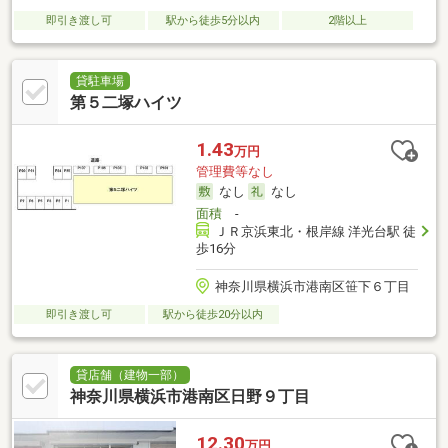
即引き渡し可
駅から徒歩5分以内
2階以上
貸駐車場
第５二塚ハイツ
1.43
万円
管理費等なし
なし
なし
面積
-
ＪＲ京浜東北・根岸線 洋光台駅 徒
歩16分
神奈川県横浜市港南区笹下６丁目
即引き渡し可
駅から徒歩20分以内
貸店舗（建物一部）
神奈川県横浜市港南区日野９丁目
12.30
万円