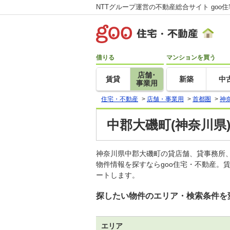
NTTグループ運営の不動産総合サイト goo
借りる
マンションを買う
店舗･
賃貸
新築
中
事業用
住宅・不動産
>
店舗・事業用
>
首都圏
>
神
中郡大磯町(神奈川県
神奈川県中郡大磯町の貸店舗、貸事務所
物件情報を探すならgoo住宅・不動産。
ートします。
探したい物件のエリア・検索条件を
エリア