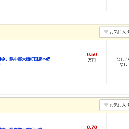
お気に入
0.50
神奈川県中郡大磯町国府本郷
なし /
万円
無
なし /
-
お気に入
0.70