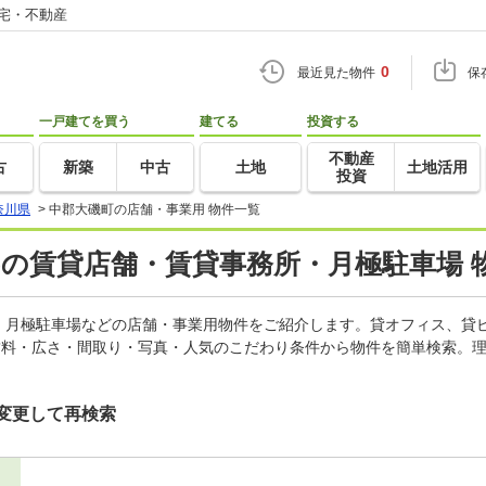
住宅・不動産
0
最近見た物件
保
一戸建てを買う
建てる
投資する
不動産
古
新築
中古
土地
土地活用
投資
奈川県
>
中郡大磯町の店舗・事業用 物件一覧
)の賃貸店舗・賃貸事務所・月極駐車場 
、月極駐車場などの店舗・事業用物件をご紹介します。貸オフィス、貸
賃料・広さ・間取り・写真・人気のこだわり条件から物件を簡単検索。理
変更して再検索