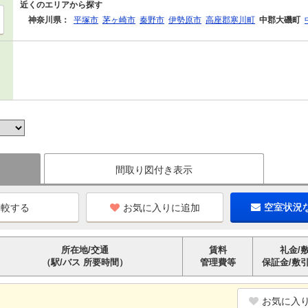
近くのエリアから探す
神奈川県：
平塚市
茅ヶ崎市
秦野市
伊勢原市
高座郡寒川町
中郡大磯町
間取り図付き表示
お気に入りに追加
空室状況
所在地/交通
賃料
礼金/
（駅/バス 所要時間）
管理費等
保証金/敷
お気に入