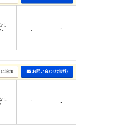
 なし
-
-
 -
-
お問い合わせ(無料)
りに追加
 なし
-
-
 -
-