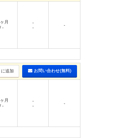
1ヶ月
-
-
 -
-
お問い合わせ(無料)
りに追加
1ヶ月
-
-
 -
-