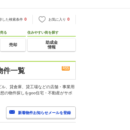
0
0
存した検索条件
お気に入り
売る
住みやすい街を探す
助成金
売却
情報
物件一覧
ビル、貸倉庫、貸工場などの店舗・事業用
想の物件探しをgoo住宅・不動産がサポ