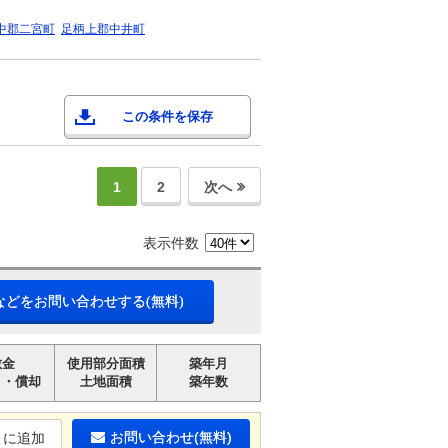
中郡二宮町
足柄上郡中井町
この条件を保存
1
2
次へ
表示件数
などをお問い合わせする(無料)
敷金
使用部分面積
築年月
引・償却
土地面積
築年数
お問い合わせ(無料)
りに追加