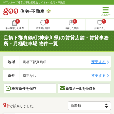
NTTグループ運営の不動産総合サイト goo住宅・不動産
1
0
0
0
最近検索した条件
最近見た物件
保存した条件
お気に入り
足柄下郡真鶴町(神奈川県)の賃貸店舗・賃貸事務
所・月極駐車場 物件一覧
地域
変更する
足柄下郡真鶴町
条件
変更する
指定なし
検索条件を保存
新着メールを受取る
9
件
が該当しました。