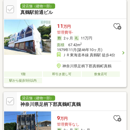
貸店舗（建物一部）
真鶴駅前通ビル
11
万円
管理費等-
2ヶ月
11万円
2
面積
67.42m
1979年11月(築46年10ヶ月)
ＪＲ東海道本線 真鶴駅 徒歩4分
神奈川県足柄下郡真鶴町真鶴
1階
即引き渡し可
飲食店可
駅から徒歩5分以内
貸店舗（建物一部）
神奈川県足柄下郡真鶴町真鶴
9
万円
管理費等なし