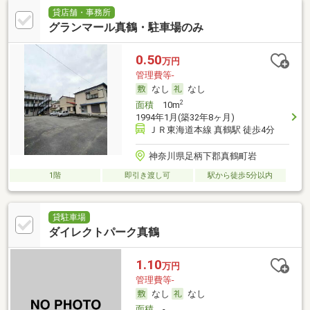
貸店舗・事務所
グランマール真鶴・駐車場のみ
0.50
万円
管理費等-
なし
なし
2
面積
10m
1994年1月(築32年8ヶ月)
ＪＲ東海道本線 真鶴駅 徒歩4分
神奈川県足柄下郡真鶴町岩
1階
即引き渡し可
駅から徒歩5分以内
貸駐車場
ダイレクトパーク真鶴
1.10
万円
管理費等-
なし
なし
面積
-