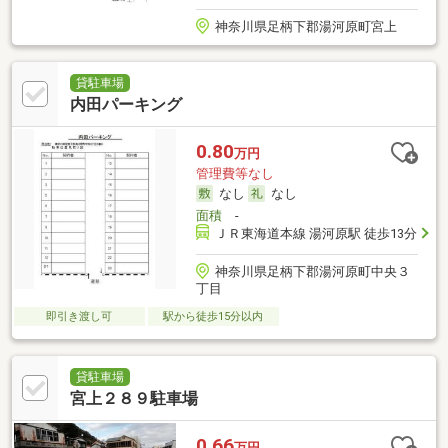
神奈川県足柄下郡湯河原町宮上
貸駐車場
内田パーキング
0.80
万円
管理費等なし
なし
なし
面積
-
ＪＲ東海道本線 湯河原駅 徒歩13分
神奈川県足柄下郡湯河原町中央３
丁目
即引き渡し可
駅から徒歩15分以内
貸駐車場
宮上２８９駐車場
0.66
万円