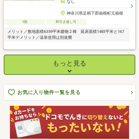
なし
神奈川県足柄下郡箱根町元箱根
1階
即引き渡し可
メリット／敷地面積6359平米建物２棟 延床面積1483平米と167
平米デメリット／温泉使用は別途費
もっと見る
お気に入り物件一覧を見る