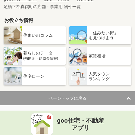
足柄下郡真鶴町の店舗・事業用 物件一覧
お役立ち情報
「住みたい街」
住まいのコラム
を見つけよう
暮らしのデータ
家賃相場
(補助金・助成金情報)
人気タウン
住宅ローン
ランキング
ページトップに戻る
goo住宅・不動産
アプリ