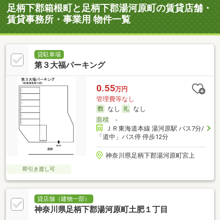
足柄下郡箱根町と足柄下郡湯河原町の賃貸店舗・
賃貸事務所・事業用 物件一覧
貸駐車場
第３大福パーキング
0.55
万円
管理費等なし
なし
なし
面積
-
ＪＲ東海道本線 湯河原駅 バス7分/
「道中」バス停 停歩12分
神奈川県足柄下郡湯河原町宮上
即引き渡し可
貸店舗（建物一部）
神奈川県足柄下郡湯河原町土肥１丁目