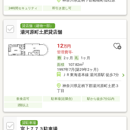
神奈川県足柄下郡箱根町仙石原
24時間セキュリティ
即引き渡し可
貸店舗（建物一部）
湯河原町土肥貸店舗
12
万円
管理費等-
2ヶ月
1ヶ月
2
面積
107.82m
1997年7月(築29年2ヶ月)
ＪＲ東海道本線 湯河原駅 徒歩7分
神奈川県足柄下郡湯河原町土肥３
丁目
飲食店可
駐車場(近隣含)
駅から徒歩7分以内
2階以上
貸駐車場
宮上７７３駐車場