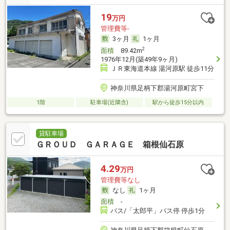
19
万円
管理費等-
3ヶ月
1ヶ月
2
面積
89.42m
1976年12月(築49年9ヶ月)
ＪＲ東海道本線 湯河原駅 徒歩11分
神奈川県足柄下郡湯河原町宮下
1階
駐車場(近隣含)
駅から徒歩15分以内
貸駐車場
ＧＲＯＵＤ ＧＡＲＡＧＥ 箱根仙石原
4.29
万円
管理費等なし
なし
1ヶ月
面積
-
バス/「太郎平」バス停 停歩1分