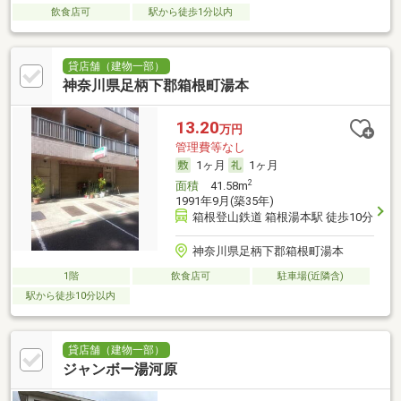
飲食店可
駅から徒歩1分以内
貸店舗（建物一部）
神奈川県足柄下郡箱根町湯本
13.20
万円
管理費等なし
1ヶ月
1ヶ月
2
面積
41.58m
1991年9月(築35年)
箱根登山鉄道 箱根湯本駅 徒歩10分
神奈川県足柄下郡箱根町湯本
1階
飲食店可
駐車場(近隣含)
駅から徒歩10分以内
貸店舗（建物一部）
ジャンボー湯河原