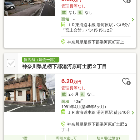
管理費等なし
なし
なし
面積
-
ＪＲ東海道本線 湯河原駅 バス5分/
「宮上会館」バス停 停歩2分
神奈川県足柄下郡湯河原町宮上
貸店舗（建物一部）
神奈川県足柄下郡湯河原町土肥２丁目
6.20
万円
管理費等なし
2ヶ月
なし
2
面積
40m
1981年4月(築45年5ヶ月)
ＪＲ東海道本線 湯河原駅 徒歩10分
神奈川県足柄下郡湯河原町土肥２
丁目
1階
即引き渡し可
駐車場(近隣含)