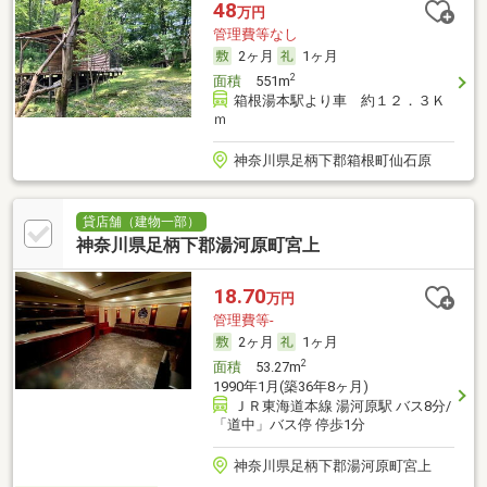
48
万円
管理費等なし
2ヶ月
1ヶ月
2
面積
551m
箱根湯本駅より車 約１２．３Ｋ
ｍ
神奈川県足柄下郡箱根町仙石原
貸店舗（建物一部）
神奈川県足柄下郡湯河原町宮上
18.70
万円
管理費等-
2ヶ月
1ヶ月
2
面積
53.27m
1990年1月(築36年8ヶ月)
ＪＲ東海道本線 湯河原駅 バス8分/
「道中」バス停 停歩1分
神奈川県足柄下郡湯河原町宮上