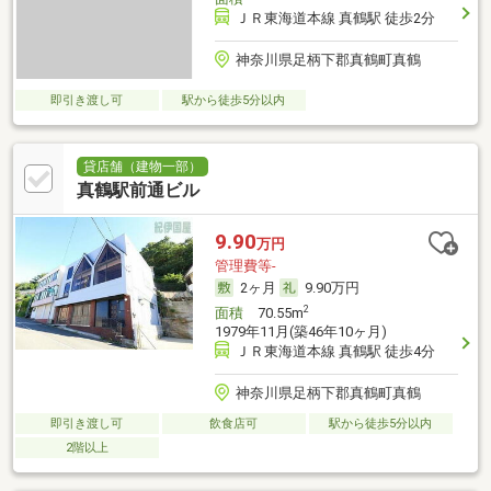
ＪＲ東海道本線 真鶴駅 徒歩2分
神奈川県足柄下郡真鶴町真鶴
即引き渡し可
駅から徒歩5分以内
貸店舗（建物一部）
真鶴駅前通ビル
9.90
万円
管理費等-
2ヶ月
9.90万円
2
面積
70.55m
1979年11月(築46年10ヶ月)
ＪＲ東海道本線 真鶴駅 徒歩4分
神奈川県足柄下郡真鶴町真鶴
即引き渡し可
飲食店可
駅から徒歩5分以内
2階以上