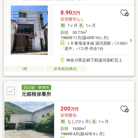
8.90
万円
管理費等なし
1ヶ月
1ヶ月
2
面積
50.77m
1980年11月(築45年10ヶ月)
ＪＲ東海道本線 湯河原駅 バス8分/
「道中」バス停 停歩1分
神奈川県足柄下郡湯河原町宮上
1階
駐車場(近隣含)
貸店舗・事務所
元箱根保養所
200
万円
管理費等-
なし(12ヶ月)
1ヶ月
2
面積
1650m
1984年4月(築42年5ヶ月)