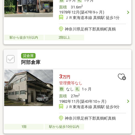
2ヶ月
1ヶ月
2
面積
31.6m
1978年12月(築47年9ヶ月)
ＪＲ東海道本線 真鶴駅 徒歩1分
神奈川県足柄下郡真鶴町真鶴
駅から徒歩1分以内
2階以上
貸倉庫
阿部倉庫
3
万円
管理費等なし
なし
1ヶ月
2
面積
27m
1982年11月(築43年10ヶ月)
ＪＲ東海道本線 真鶴駅 徒歩9分
神奈川県足柄下郡真鶴町真鶴
1階
駅から徒歩10分以内