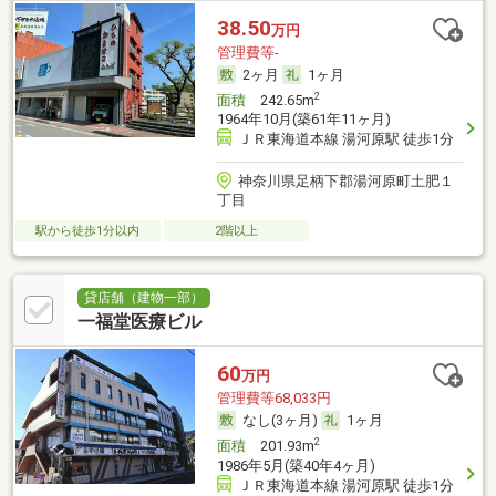
38.50
万円
管理費等-
2ヶ月
1ヶ月
2
面積
242.65m
1964年10月(築61年11ヶ月)
ＪＲ東海道本線 湯河原駅 徒歩1分
神奈川県足柄下郡湯河原町土肥１
丁目
駅から徒歩1分以内
2階以上
貸店舗（建物一部）
一福堂医療ビル
60
万円
管理費等68,033円
なし(3ヶ月)
1ヶ月
2
面積
201.93m
1986年5月(築40年4ヶ月)
ＪＲ東海道本線 湯河原駅 徒歩1分