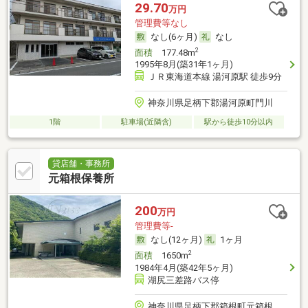
29.70
万円
管理費等なし
なし(6ヶ月)
なし
2
面積
177.48m
1995年8月(築31年1ヶ月)
ＪＲ東海道本線 湯河原駅 徒歩9分
神奈川県足柄下郡湯河原町門川
1階
駐車場(近隣含)
駅から徒歩10分以内
貸店舗・事務所
元箱根保養所
200
万円
管理費等-
なし(12ヶ月)
1ヶ月
2
面積
1650m
1984年4月(築42年5ヶ月)
湖尻三差路バス停
神奈川県足柄下郡箱根町元箱根