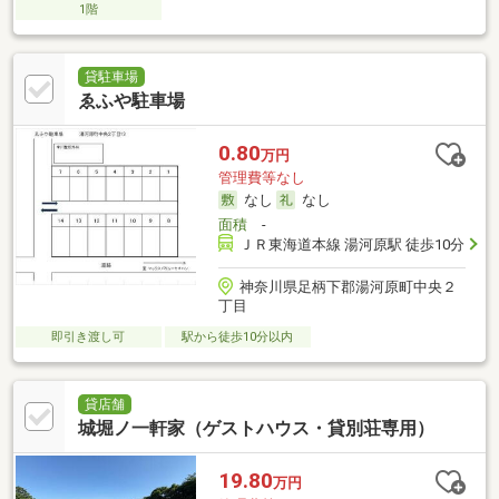
1階
貸駐車場
ゑふや駐車場
0.80
万円
管理費等なし
なし
なし
面積
-
ＪＲ東海道本線 湯河原駅 徒歩10分
神奈川県足柄下郡湯河原町中央２
丁目
即引き渡し可
駅から徒歩10分以内
貸店舗
城堀ノ一軒家（ゲストハウス・貸別荘専用）
19.80
万円