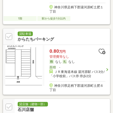
神奈川県足柄下郡湯河原町土肥１
丁目
1階
駅から徒歩1分以内
貸駐車場
からたちパーキング
0.80
万円
管理費等なし
なし
なし
面積
-
ＪＲ東海道本線 湯河原駅 バス3分/
「小学校前」バス停 停歩2分
神奈川県足柄下郡湯河原町土肥６
丁目
貸店舗（建物一部）
石川店舗