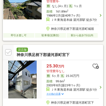
管理費等-
なし(4ヶ月)
1ヶ月
2
面積
161.89m
1986年2月(築40年7ヶ月)
ＪＲ東海道本線 湯河原駅 徒歩7分
神奈川県足柄下郡湯河原町城堀
即引き渡し可
駐車場(近隣含)
駅から徒歩7分以内
貸店舗
神奈川県足柄下郡湯河原町宮下
25.30
万円
管理費等なし
5ヶ月
25.30万円
2
面積
99.6m
2003年8月(築23年1ヶ月)
ＪＲ東海道本線 湯河原駅 徒歩1分
その他の交通
神奈川県足柄下郡湯河原町宮下