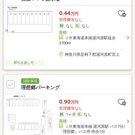
0.44
万円
管理費等なし
なし
なし
面積
-
ＪＲ東海道本線湯河原駅徒歩
3700m
神奈川県足柄下郡湯河原町宮上
即引き渡し可
貸駐車場
理想郷パーキング
0.90
万円
管理費等なし
1ヶ月
なし
面積
-
ＪＲ東海道本線 湯河原駅 バス7分/
「理想郷」バス停 停歩1分