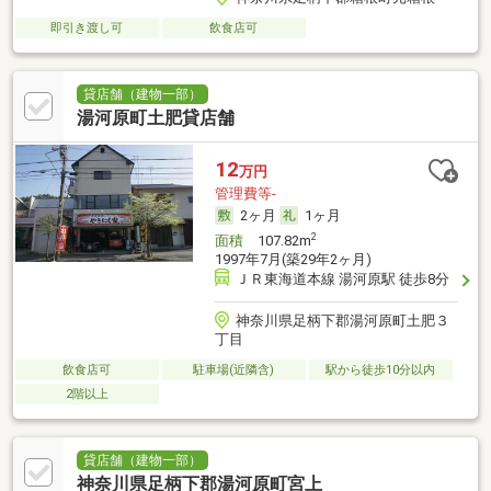
即引き渡し可
飲食店可
貸店舗（建物一部）
湯河原町土肥貸店舗
12
万円
管理費等-
2ヶ月
1ヶ月
2
面積
107.82m
1997年7月(築29年2ヶ月)
ＪＲ東海道本線 湯河原駅 徒歩8分
神奈川県足柄下郡湯河原町土肥３
丁目
飲食店可
駐車場(近隣含)
駅から徒歩10分以内
2階以上
貸店舗（建物一部）
神奈川県足柄下郡湯河原町宮上