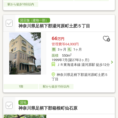
駅から徒歩10分以内
貸店舗（建物一部）
神奈川県足柄下郡湯河原町土肥５丁目
66
万円
管理費等64,000円
3ヶ月
1ヶ月
2
面積
550m
1999年7月(築27年2ヶ月)
ＪＲ東海道本線 湯河原駅 徒歩12分
神奈川県足柄下郡湯河原町土肥５
丁目
1階
駅から徒歩15分以内
貸地
神奈川県足柄下郡箱根町仙石原