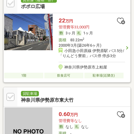
貸店舗（建物一部）
ポポロ広場
22
万円
管理費等33,000円
3ヶ月
1ヶ月
2
面積
83.22m
2000年3月(築26年6ヶ月)
小田急小田原線 伊勢原駅 バス5分/
「りんどう寮前」バス停 停歩3分
神奈川県伊勢原市上粕屋
1階
飲食店可
駐車場(近隣含)
貸駐車場
神奈川県伊勢原市東大竹
0.60
万円
管理費等なし
なし
なし
面積
-