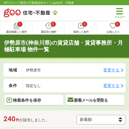
NTTグループ運営の不動産総合サイト goo住宅・不動産
1
0
0
0
最近検索した条件
最近見た物件
保存した条件
お気に入り
伊勢原市(神奈川県)の賃貸店舗・賃貸事務所・月
極駐車場 物件一覧
地域
変更する
伊勢原市
条件
変更する
指定なし
検索条件を保存
新着メールを受取る
240
件
が該当しました。