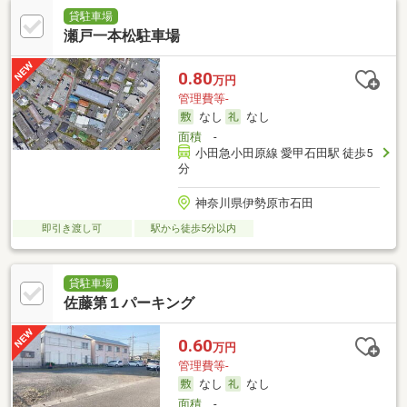
貸駐車場
瀬戸一本松駐車場
0.80
万円
管理費等-
なし
なし
面積
-
小田急小田原線 愛甲石田駅 徒歩5
分
神奈川県伊勢原市石田
即引き渡し可
駅から徒歩5分以内
貸駐車場
佐藤第１パーキング
0.60
万円
管理費等-
なし
なし
面積
-