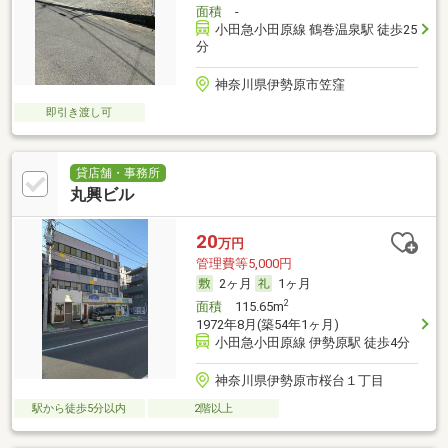
面積
-
小田急小田原線 鶴巻温泉駅 徒歩25
分
神奈川県伊勢原市笠窪
即引き渡し可
貸店舗・事務所
丸興ビル
20
万円
管理費等5,000円
2ヶ月
1ヶ月
2
面積
115.65m
1972年8月(築54年1ヶ月)
小田急小田原線 伊勢原駅 徒歩4分
神奈川県伊勢原市桜台１丁目
駅から徒歩5分以内
2階以上