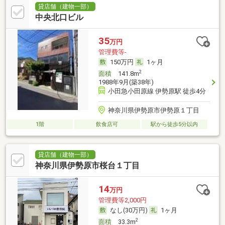
貸店舗（建物一部）
中央北口ビル
35
万円
管理費等-
150万円
1ヶ月
2
面積
141.8m
1988年9月(築38年)
小田急小田原線 伊勢原駅 徒歩4分
神奈川県伊勢原市伊勢原１丁目
1階
飲食店可
駅から徒歩5分以内
貸店舗（建物一部）
神奈川県伊勢原市桜台１丁目
14
万円
管理費等2,000円
なし(30万円)
1ヶ月
2
面積
33.3m