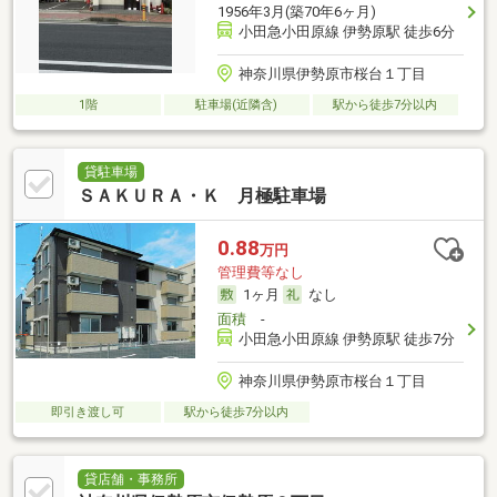
1956年3月(築70年6ヶ月)
小田急小田原線 伊勢原駅 徒歩6分
神奈川県伊勢原市桜台１丁目
1階
駐車場(近隣含)
駅から徒歩7分以内
貸駐車場
ＳＡＫＵＲＡ・Ｋ 月極駐車場
0.88
万円
管理費等なし
1ヶ月
なし
面積
-
小田急小田原線 伊勢原駅 徒歩7分
神奈川県伊勢原市桜台１丁目
即引き渡し可
駅から徒歩7分以内
貸店舗・事務所