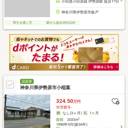
小田急小田原線 伊勢原駅 徒歩17分
神奈川県伊勢原市板戸
即引き渡し可
駅から徒歩20分以内
貸倉庫
神奈川県伊勢原市小稲葉
324.50
万円
管理費等-
なし(3ヶ月)
1ヶ月
2
面積
2033m
1990年9月(築36年)