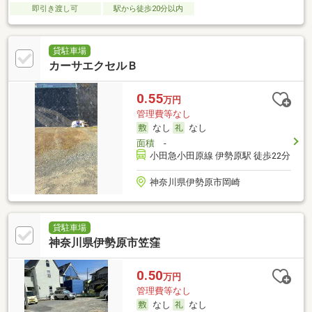
即引き渡し可
駅から徒歩20分以内
貸駐車場
カーサエクセルＢ
0.55
万円
管理費等なし
なし
なし
面積
-
小田急小田原線 伊勢原駅 徒歩22分
神奈川県伊勢原市岡崎
貸駐車場
神奈川県伊勢原市笠窪
0.50
万円
管理費等なし
なし
なし