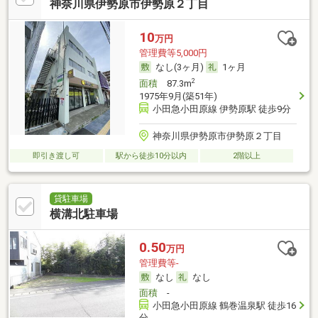
神奈川県伊勢原市伊勢原２丁目
10
万円
管理費等5,000円
なし(3ヶ月)
1ヶ月
2
面積
87.3m
1975年9月(築51年)
小田急小田原線 伊勢原駅 徒歩9分
神奈川県伊勢原市伊勢原２丁目
即引き渡し可
駅から徒歩10分以内
2階以上
貸駐車場
横溝北駐車場
0.50
万円
管理費等-
なし
なし
面積
-
小田急小田原線 鶴巻温泉駅 徒歩16
分