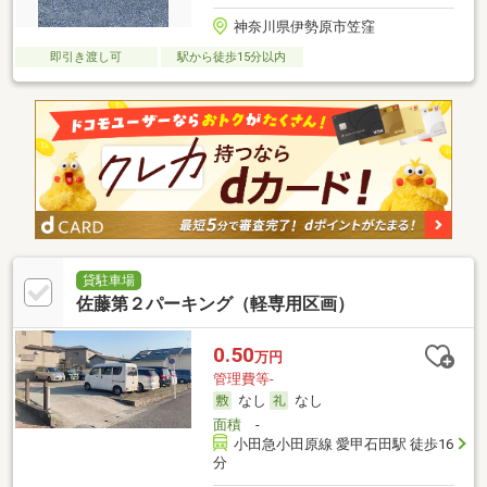
神奈川県伊勢原市笠窪
即引き渡し可
駅から徒歩15分以内
貸駐車場
佐藤第２パーキング（軽専用区画）
0.50
万円
管理費等-
なし
なし
面積
-
小田急小田原線 愛甲石田駅 徒歩16
分