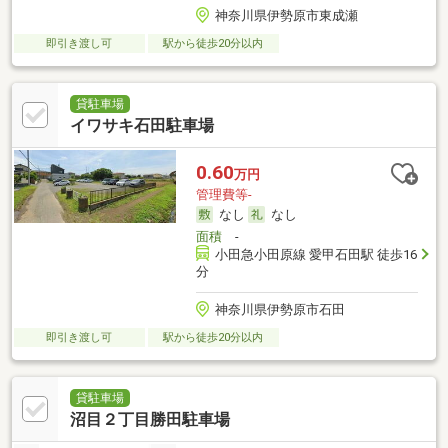
神奈川県伊勢原市東成瀬
即引き渡し可
駅から徒歩20分以内
貸駐車場
イワサキ石田駐車場
0.60
万円
管理費等-
なし
なし
面積
-
小田急小田原線 愛甲石田駅 徒歩16
分
神奈川県伊勢原市石田
即引き渡し可
駅から徒歩20分以内
貸駐車場
沼目２丁目勝田駐車場