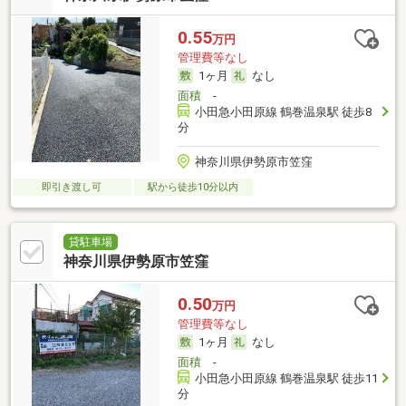
0.55
万円
管理費等なし
1ヶ月
なし
面積
-
小田急小田原線 鶴巻温泉駅 徒歩8
分
神奈川県伊勢原市笠窪
即引き渡し可
駅から徒歩10分以内
貸駐車場
神奈川県伊勢原市笠窪
0.50
万円
管理費等なし
1ヶ月
なし
面積
-
小田急小田原線 鶴巻温泉駅 徒歩11
分