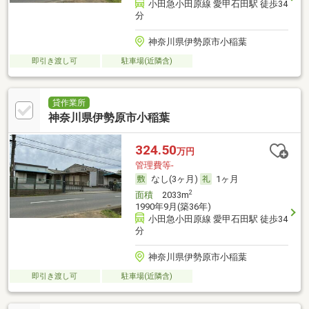
小田急小田原線 愛甲石田駅 徒歩34
分
神奈川県伊勢原市小稲葉
即引き渡し可
駐車場(近隣含)
貸作業所
神奈川県伊勢原市小稲葉
324.50
万円
管理費等-
なし(3ヶ月)
1ヶ月
2
面積
2033m
1990年9月(築36年)
小田急小田原線 愛甲石田駅 徒歩34
分
神奈川県伊勢原市小稲葉
即引き渡し可
駐車場(近隣含)