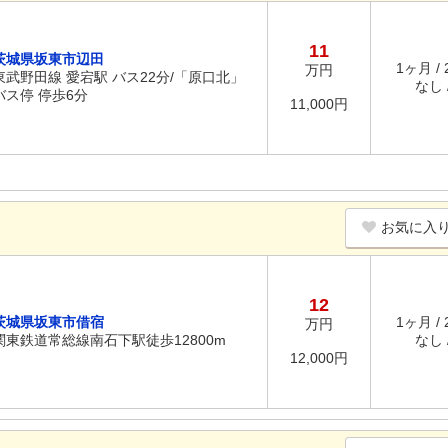
11
茨城県坂東市辺田
1ヶ月 /
万円
東武野田線 愛宕駅 バス22分/「原口北」
なし /
バス停 停歩6分
11,000円
お気に入
12
茨城県坂東市借宿
1ヶ月 /
万円
関東鉄道常総線南石下駅徒歩12800m
なし /
12,000円