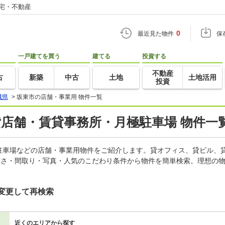
住宅・不動産
0
最近見た物件
保
一戸建てを買う
建てる
投資する
不動産
古
新築
中古
土地
土地活用
投資
城県
>
坂東市の店舗・事業用 物件一覧
貸店舗・賃貸事務所・月極駐車場 物件一
駐車場などの店舗・事業用物件をご紹介します。貸オフィス、貸ビル、
広さ・間取り・写真・人気のこだわり条件から物件を簡単検索。理想の物
変更して再検索
近くのエリアから探す