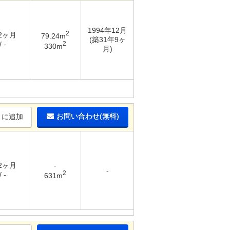
1994年12月
2
 2ヶ月
79.24m
(築31年9ヶ
2
 -
330m
月)
お問い合わせ(無料)
りに追加
 2ヶ月
-
-
2
 -
631m