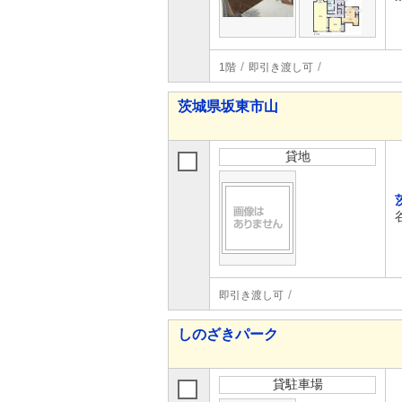
1階
即引き渡し可
茨城県坂東市山
貸地
即引き渡し可
しのざきパーク
貸駐車場