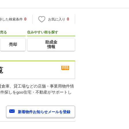
0
0
存した検索条件
お気に入り
売る
住みやすい街を探す
助成金
売却
情報
覧
貸倉庫、貸工場などの店舗・事業用物件情
件探しをgoo住宅・不動産がサポートし