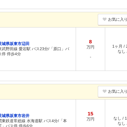
お気に入
8
茨城県坂東市辺田
1ヶ月 /
万円
東武野田線 愛宕駅 バス23分/「原口」バ
なし /
ス停 停歩4分
-
お気に入
15
茨城県坂東市岩井
なし / 
万円
関東鉄道常総線 水海道駅 バス4分/「本
なし /
町」バス停 停歩6分