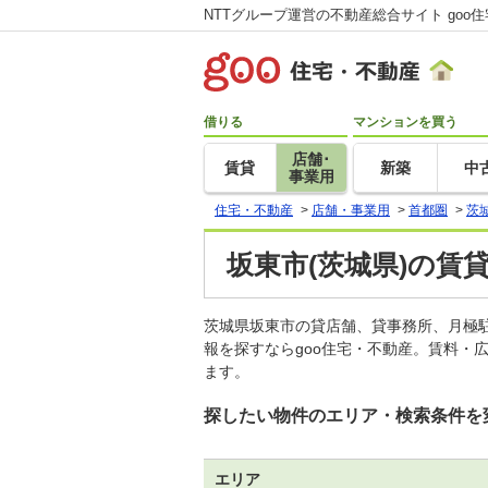
NTTグループ運営の不動産総合サイト goo
借りる
マンションを買う
店舗･
賃貸
新築
中
事業用
住宅・不動産
>
店舗・事業用
>
首都圏
>
茨
坂東市(茨城県)の賃
茨城県坂東市の貸店舗、貸事務所、月極
報を探すならgoo住宅・不動産。賃料・
ます。
探したい物件のエリア・検索条件を
エリア