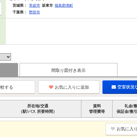
茨城県：
常総市
坂東市
猿島郡境町
千葉県：
野田市
間取り図付き表示
お気に入りに追加
空室状況
所在地/交通
賃料
礼金/
（駅/バス 所要時間）
管理費等
保証金/敷
お気に入