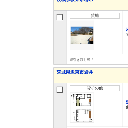
貸地
即引き渡し可
茨城県坂東市岩井
貸その他