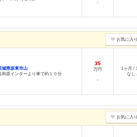
-
お気に入
35
茨城県坂東市山
1ヶ月 /
万円
谷和原インターより車で約１０分
なし /
-
お気に入