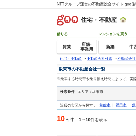
NTTグループ運営の不動産総合サイト goo
借りる
マンションを買う
店舗･
賃貸
新築
中
事業用
住宅・不動産
>
不動産会社検索
>
不動産会社
坂東市の不動産会社一覧
※乗車する時間帯や乗り換え時間によって、実
検索条件
エリア：坂東市
常総市
|
野田市
|
猿
近辺の市区から探す：
10
件中
1～10
件を表示