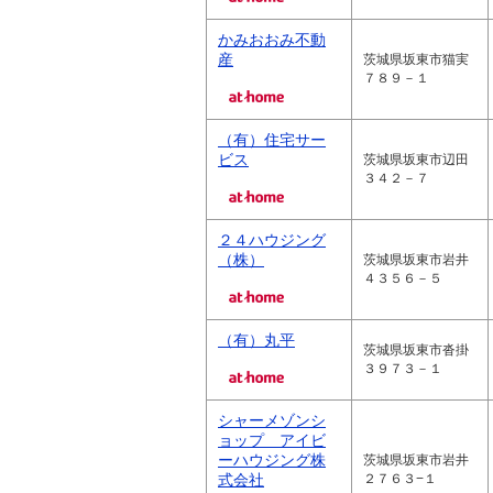
かみおおみ不動
産
茨城県坂東市猫実
７８９－１
（有）住宅サー
ビス
茨城県坂東市辺田
３４２－７
２４ハウジング
（株）
茨城県坂東市岩井
４３５６－５
（有）丸平
茨城県坂東市沓掛
３９７３－１
シャーメゾンシ
ョップ アイビ
ーハウジング株
茨城県坂東市岩井
式会社
２７６３−１