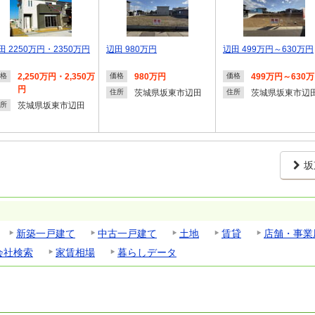
田 2250万円・2350万円
辺田 980万円
辺田 499万円～630万円
2,250万円・2,350万
980万円
499万円～630
格
価格
価格
円
茨城県坂東市辺田
茨城県坂東市辺
住所
住所
茨城県坂東市辺田
所
坂
新築一戸建て
中古一戸建て
土地
賃貸
店舗・事業
会社検索
家賃相場
暮らしデータ