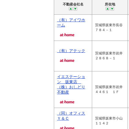
不動産会社名
所在地
（有）アイワホ
ーム
茨城県坂東市長谷
７８４－１
（有）アテック
茨城県坂東市岩井
２８６８－１
イエステーショ
ン 坂東店
（株）おしどり
茨城県坂東市岩井
不動産
４４６１ １Ｆ
（同）オフィス
Ｙ＆Ｃ
茨城県坂東市小山
１１４２