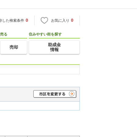
0
0
存した検索条件
お気に入り
売る
住みやすい街を探す
助成金
売却
情報