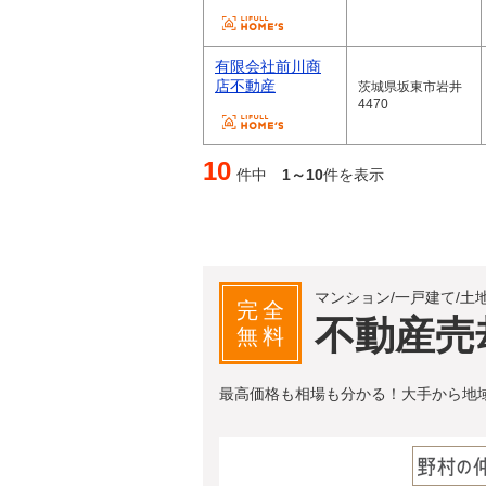
有限会社前川商
店不動産
茨城県坂東市岩井
4470
10
件中
1～10
件を表示
マンション/一戸建て/土
完全
不動産売
無料
最高価格も相場も分かる！大手から地