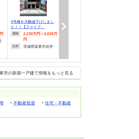
4号棟を大幅値下げしまし
た！！【ファイブ…
万円
2,230万円～2,630万
価格
円
田
茨城県坂東市岩井
住所
東市の新築一戸建て情報をもっと見る
用
不動産投資
住宅・不動産