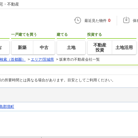
住宅・不動産
0
最近見た物件
保
一戸建てを買う
建てる
投資する
不動産
古
新築
中古
土地
土地活用
投資
検索（首都圏）
>
エリア/茨城県
>
坂東市の不動産会社一覧
際の所要時間とは異なる場合があります。目安としてご利用ください。
島郡境町