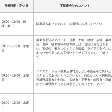
営業時間・定休日
不動産会社のコメント
09:00～18:00 日
駐車場もありますので、お気軽にお越しください。
曜、祭日
坂東市周辺のアパート、貸家、土地、建物、店舗、事務
所、倉庫、駐車場等の物件探しは、当社にお任せ下さ
09:00～17:00 水曜
い。皆様の「暮らしやすさ」を応援、ライフスタイルに
日
あった物件探しのお手伝いをさせて頂きます。「借り
た…
イエステーション坂東店 (株)おしどり不動産をご覧いた
09:30～19:00 水曜
だきましてありがとうございます。(株)おしどり不動産
日
茨城県坂東市を中心に、常総市・下妻市・筑西市・境町
など茨城県西エリアを得意としております。アパー…
09:00～18:00 水曜
日