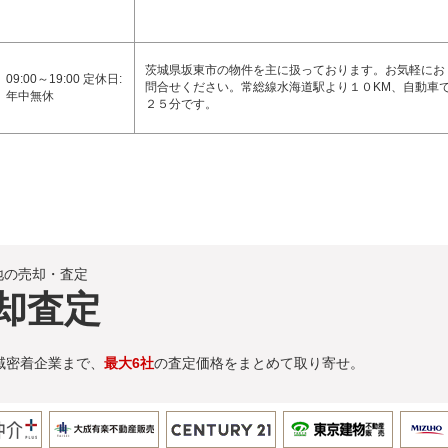
茨城県坂東市の物件を主に扱っております。お気軽にお
09:00～19:00 定休日:
問合せください。常総線水海道駅より１０KM、自動車
年中無休
２５分です。
地の売却・査定
却査定
域密着企業まで、
最大6社
の査定価格をまとめて取り寄せ。