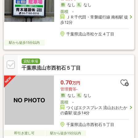
なし
なし
面積
-
ＪＲ千代田・常磐緩行線 南柏駅 徒
歩12分
千葉県流山市松ケ丘４丁目
駅から徒歩15分以内
貸駐車場
千葉県流山市西初石５丁目
0.70
万円
管理費等-
なし
なし
面積
-
つくばエクスプレス 流山おおたか
の森駅 徒歩14分
千葉県流山市西初石５丁目
即引き渡し可
駅から徒歩15分以内