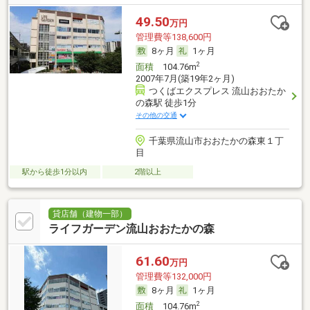
49.50
万円
管理費等138,600円
8ヶ月
1ヶ月
2
面積
104.76m
2007年7月(築19年2ヶ月)
つくばエクスプレス 流山おおたか
の森駅 徒歩1分
その他の交通
千葉県流山市おおたかの森東１丁
目
駅から徒歩1分以内
2階以上
貸店舗（建物一部）
ライフガーデン流山おおたかの森
61.60
万円
管理費等132,000円
8ヶ月
1ヶ月
2
面積
104.76m