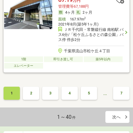
万円
管理費等67,188円
4ヶ月
2ヶ月
2
面積
167.97m
2021年8月(築5年1ヶ月)
ＪＲ千代田・常磐緩行線 南柏駅 バ
ス6分/「松ケ丘ふるさとの森公園」バ
ス停 停歩2分
千葉県流山市松ケ丘４丁目
1階
即引き渡し可
築5年以内
エレベーター
…
1
2
3
4
5
7
1～40
次へ
件