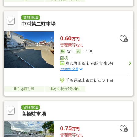
貸駐車場
中村第二駐車場
0.60
万円
管理費等なし
なし
1ヶ月
面積
-
東武野田線 初石駅 徒歩7分
その他の交通
千葉県流山市西初石３丁目
即引き渡し可
駅から徒歩7分以内
貸駐車場
髙橋駐車場
0.75
万円
管理費等なし