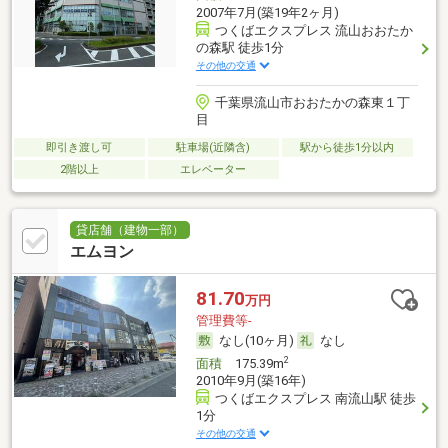
2007年7月(築19年2ヶ月)
つくばエクスプレス 流山おおたか
の森駅 徒歩1分
その他の交通
千葉県流山市おおたかの森東１丁
目
即引き渡し可
駐車場(近隣含)
駅から徒歩1分以内
2階以上
エレベーター
貸店舗（建物一部）
エムヨン
81.70
万円
管理費等-
なし(10ヶ月)
なし
2
面積
175.39m
2010年9月(築16年)
つくばエクスプレス 南流山駅 徒歩
1分
その他の交通