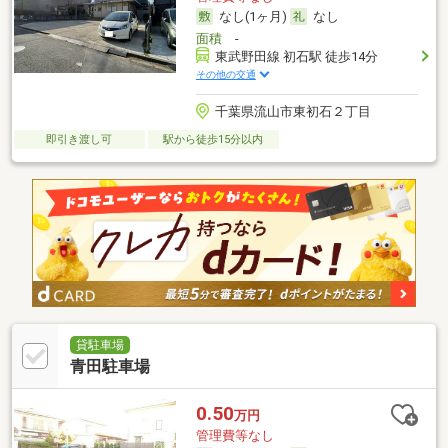
なし(1ヶ月)
なし
面積
-
東武野田線 初石駅 徒歩14分
その他の交通
千葉県流山市東初石２丁目
即引き渡し可
駅から徒歩15分以内
貸駐車場
青田駐車場
0.50
万円
管理費等なし