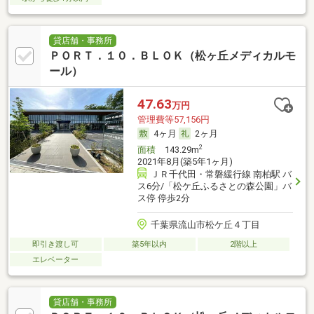
貸店舗・事務所
ＰＯＲＴ．１０．ＢＬＯＫ（松ヶ丘メディカルモ
ール）
47.63
万円
管理費等57,156円
4ヶ月
2ヶ月
2
面積
143.29m
2021年8月(築5年1ヶ月)
ＪＲ千代田・常磐緩行線 南柏駅 バ
ス6分/「松ケ丘ふるさとの森公園」バ
ス停 停歩2分
千葉県流山市松ケ丘４丁目
即引き渡し可
築5年以内
2階以上
エレベーター
貸店舗・事務所