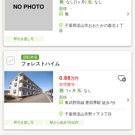
なし(1ヶ月)
なし
面積
-
無
千葉県流山市おおたかの森北１丁
目
即引き渡し可
貸駐車場
フォレストハイム
0.88
万円
管理費等-
1ヶ月
なし
面積
-
東武野田線 豊四季駅 徒歩7分
千葉県流山市野々下３丁目
即引き渡し可
駅から徒歩7分以内