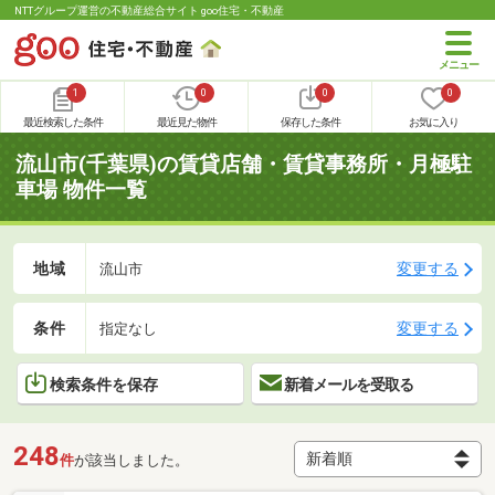
NTTグループ運営の不動産総合サイト goo住宅・不動産
1
0
0
0
最近検索した条件
最近見た物件
保存した条件
お気に入り
流山市(千葉県)の賃貸店舗・賃貸事務所・月極駐
車場 物件一覧
地域
変更する
流山市
条件
変更する
指定なし
検索条件を保存
新着メールを受取る
248
件
が該当しました。