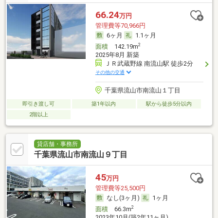
66.24
万円
管理費等70,966円
6ヶ月
1.1ヶ月
2
面積
142.19m
2025年8月 新築
ＪＲ武蔵野線 南流山駅 徒歩2分
その他の交通
千葉県流山市南流山１丁目
即引き渡し可
築1年以内
駅から徒歩5分以内
2階以上
貸店舗・事務所
千葉県流山市南流山９丁目
45
万円
管理費等25,500円
なし(3ヶ月)
1ヶ月
2
面積
66.3m
2023年10月(築2年11ヶ月)