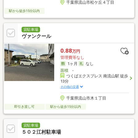
千葉県流山市松ケ丘４丁目
駅から徒歩15分以内
貸駐車場
ヴァンクール
0.88
万円
管理費等なし
1ヶ月
なし
面積
-
つくばエクスプレス 南流山駅 徒歩
13分
その他の交通
千葉県流山市木１丁目
即引き渡し可
駅から徒歩15分以内
貸駐車場
５０２江村駐車場