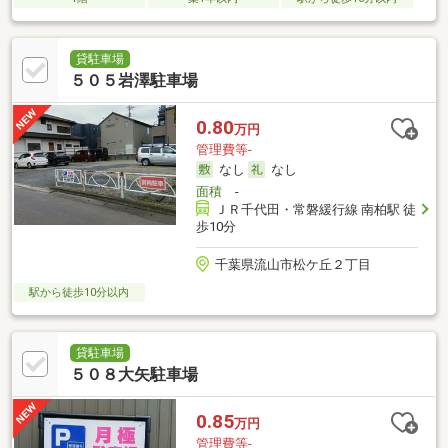
貸駐車場
５０５岩澤駐車場
0.80
万円
管理費等-
なし
なし
面積
-
ＪＲ千代田・常磐緩行線 南柏駅 徒
歩10分
千葉県流山市松ケ丘２丁目
駅から徒歩10分以内
貸駐車場
５０８大矢駐車場
0.85
万円
管理費等-