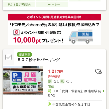
駅から徒歩5分以内
エレベーター
貸駐車場
５０７松ヶ丘パーキング
1.21
万円
管理費等-
なし
なし
面積
-
ＪＲ千代田・常磐緩行線 南柏駅 徒
歩5分
千葉県流山市松ケ丘１丁目