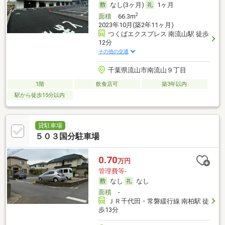
なし(3ヶ月)
1ヶ月
2
面積
66.3m
2023年10月(築2年11ヶ月)
つくばエクスプレス 南流山駅 徒歩
12分
その他の交通
千葉県流山市南流山９丁目
1階
飲食店可
築3年以内
駅から徒歩15分以内
貸駐車場
５０３国分駐車場
0.70
万円
管理費等-
なし
なし
面積
-
ＪＲ千代田・常磐緩行線 南柏駅 徒
歩13分