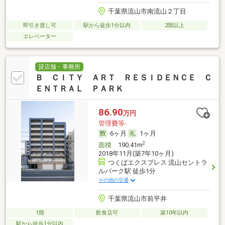
千葉県流山市南流山２丁目
即引き渡し可
駅から徒歩1分以内
2階以上
エレベーター
貸店舗・事務所
Ｂ ＣＩＴＹ ＡＲＴ ＲＥＳＩＤＥＮＣＥ Ｃ
ＥＮＴＲＡＬ ＰＡＲＫ
86.90
万円
管理費等-
6ヶ月
1ヶ月
2
面積
190.41m
2018年11月(築7年10ヶ月)
つくばエクスプレス 流山セントラ
ルパーク駅 徒歩1分
その他の交通
千葉県流山市前平井
1階
飲食店可
築10年以内
駅から徒歩1分以内