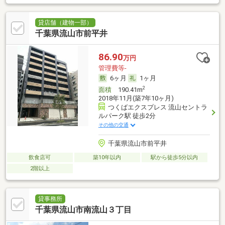
貸店舗（建物一部）
千葉県流山市前平井
86.90
万円
管理費等-
6ヶ月
1ヶ月
2
面積
190.41m
2018年11月(築7年10ヶ月)
つくばエクスプレス 流山セントラ
ルパーク駅 徒歩2分
その他の交通
千葉県流山市前平井
飲食店可
築10年以内
駅から徒歩5分以内
2階以上
貸事務所
千葉県流山市南流山３丁目