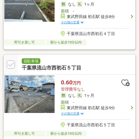
なし
1ヶ月
面積
-
東武野田線 初石駅 徒歩8分
その他の交通
千葉県流山市西初石４丁目
即引き渡し可
駅から徒歩10分以内
貸駐車場
千葉県流山市西初石５丁目
0.60
万円
管理費等なし
なし
1ヶ月
面積
-
東武野田線 初石駅 徒歩9分
その他の交通
千葉県流山市西初石５丁目
即引き渡し可
駅から徒歩10分以内