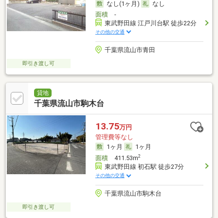
なし(1ヶ月)
なし
面積
-
東武野田線 江戸川台駅 徒歩22分
その他の交通
千葉県流山市青田
即引き渡し可
貸地
千葉県流山市駒木台
13.75
万円
管理費等なし
1ヶ月
1ヶ月
2
面積
411.53m
東武野田線 初石駅 徒歩27分
その他の交通
千葉県流山市駒木台
即引き渡し可