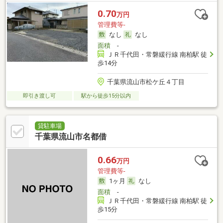
0.70
万円
管理費等-
なし
なし
面積
-
ＪＲ千代田・常磐緩行線 南柏駅 徒
歩14分
千葉県流山市松ケ丘４丁目
即引き渡し可
駅から徒歩15分以内
貸駐車場
千葉県流山市名都借
0.66
万円
管理費等-
1ヶ月
なし
面積
-
ＪＲ千代田・常磐緩行線 南柏駅 徒
歩15分