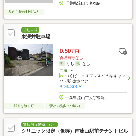
千葉県流山市名都借
駅から徒歩15分以内
貸駐車場
東深井駐車場
0.50
万円
管理費等なし
なし
なし
面積
-
つくばエクスプレス 柏の葉キャン
パス駅 徒歩26分
その他の交通
千葉県流山市大字東深井
即引き渡し可
駅から徒歩15分以内
貸店舗（建物一部）
クリニック限定（仮称）南流山駅前テナントビル