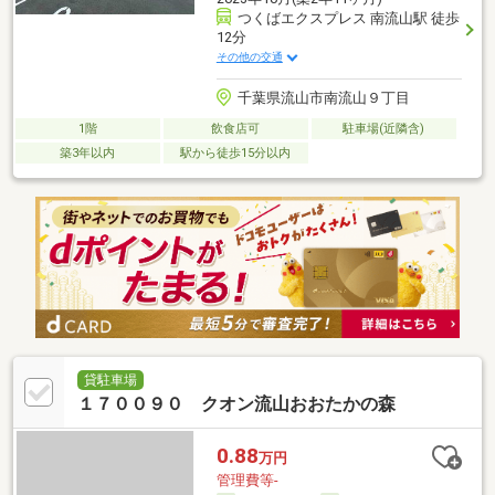
つくばエクスプレス 南流山駅 徒歩
12分
その他の交通
千葉県流山市南流山９丁目
1階
飲食店可
駐車場(近隣含)
築3年以内
駅から徒歩15分以内
貸駐車場
１７００９０ クオン流山おおたかの森
0.88
万円
管理費等-