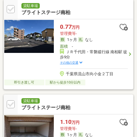
貸駐車場
ブライトステージ南柏
0.77
万円
管理費等-
1ヶ月
なし
面積
-
ＪＲ千代田・常磐緩行線 南柏駅 徒
歩9分
その他の交通
千葉県流山市向小金２丁目
即引き渡し可
駅から徒歩10分以内
貸駐車場
ブライトステージ南柏
1.10
万円
管理費等-
1ヶ月
なし