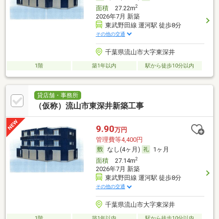
2
面積
27.22m
2026年7月 新築
東武野田線 運河駅 徒歩8分
その他の交通
千葉県流山市大字東深井
1階
築1年以内
駅から徒歩10分以内
貸店舗・事務所
（仮称）流山市東深井新築工事
9.90
万円
管理費等4,400円
なし(4ヶ月)
1ヶ月
2
面積
27.14m
2026年7月 新築
東武野田線 運河駅 徒歩8分
その他の交通
千葉県流山市大字東深井
1階
築1年以内
駅から徒歩10分以内