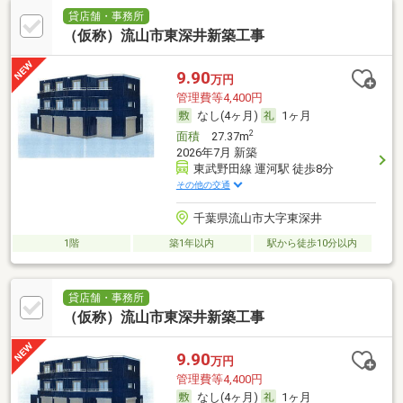
貸店舗・事務所
（仮称）流山市東深井新築工事
9.90
万円
管理費等4,400円
なし(4ヶ月)
1ヶ月
2
面積
27.37m
2026年7月 新築
東武野田線 運河駅 徒歩8分
その他の交通
千葉県流山市大字東深井
1階
築1年以内
駅から徒歩10分以内
貸店舗・事務所
（仮称）流山市東深井新築工事
9.90
万円
管理費等4,400円
なし(4ヶ月)
1ヶ月