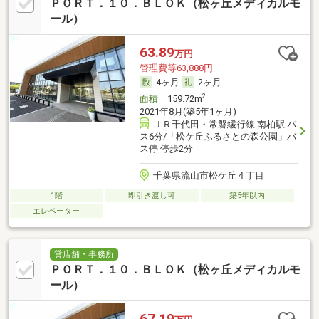
ＰＯＲＴ．１０．ＢＬＯＫ（松ヶ丘メディカルモ
ール）
63.89
万円
管理費等63,888円
4ヶ月
2ヶ月
2
面積
159.72m
2021年8月(築5年1ヶ月)
ＪＲ千代田・常磐緩行線 南柏駅 バ
ス6分/「松ケ丘ふるさとの森公園」バ
ス停 停歩2分
千葉県流山市松ケ丘４丁目
1階
即引き渡し可
築5年以内
エレベーター
貸店舗・事務所
ＰＯＲＴ．１０．ＢＬＯＫ（松ヶ丘メディカルモ
ール）
67.19