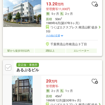
13.20
万円
管理費等11,000円
5ヶ月
2ヶ月
2
面積
50m
1989年6月(築37年3ヶ月)
つくばエクスプレス 南流山駅 徒歩
3分
その他の交通
千葉県流山市南流山３丁目
駅から徒歩5分以内
2階以上
エレベーター
貸店舗・事務所
あるぶるビル
20
万円
管理費等-
2ヶ月
1ヶ月
2
面積
45m
1995年12月(築30年9ヶ月)
つくばエクスプレス 南流山駅 徒歩