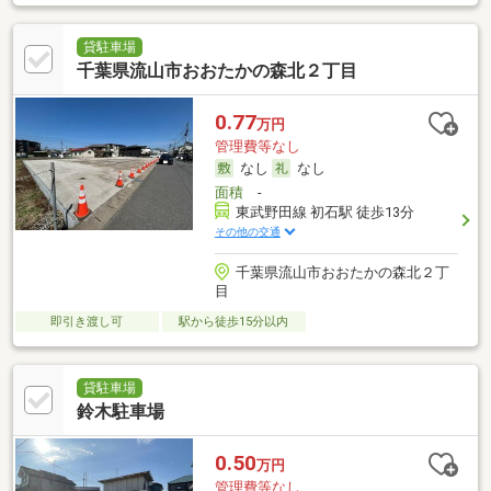
貸駐車場
千葉県流山市おおたかの森北２丁目
0.77
万円
管理費等なし
なし
なし
面積
-
東武野田線 初石駅 徒歩13分
その他の交通
千葉県流山市おおたかの森北２丁
目
即引き渡し可
駅から徒歩15分以内
貸駐車場
鈴木駐車場
0.50
万円
管理費等なし