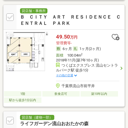
貸店舗・事務所
Ｂ ＣＩＴＹ ＡＲＴ ＲＥＳＩＤＥＮＣＥ Ｃ
ＥＮＴＲＡＬ ＰＡＲＫ
49.50
万円
管理費等-
6ヶ月
1ヶ月(2ヶ月)
2
面積
100.04m
2018年11月(築7年10ヶ月)
つくばエクスプレス 流山セントラ
ルパーク駅 徒歩1分
その他の交通
千葉県流山市前平井
1階
飲食店可
築10年以内
駅から徒歩1分以内
貸店舗（建物一部）
ライフガーデン流山おおたかの森