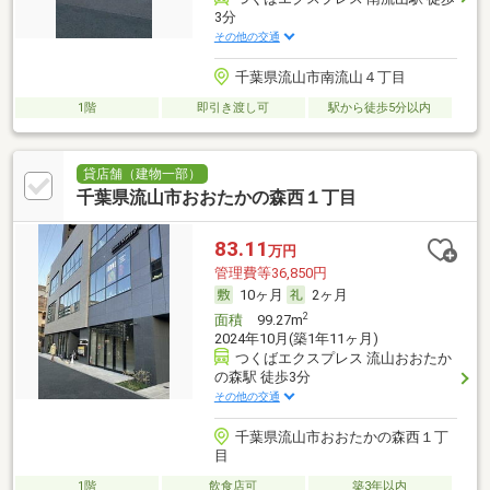
3分
その他の交通
千葉県流山市南流山４丁目
1階
即引き渡し可
駅から徒歩5分以内
貸店舗（建物一部）
千葉県流山市おおたかの森西１丁目
83.11
万円
管理費等36,850円
10ヶ月
2ヶ月
2
面積
99.27m
2024年10月(築1年11ヶ月)
つくばエクスプレス 流山おおたか
の森駅 徒歩3分
その他の交通
千葉県流山市おおたかの森西１丁
目
1階
飲食店可
築3年以内