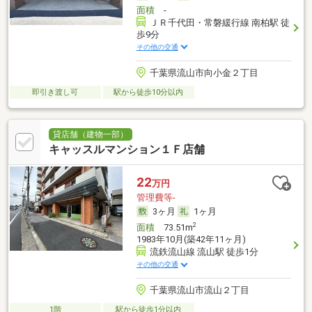
面積
-
ＪＲ千代田・常磐緩行線 南柏駅 徒
歩9分
その他の交通
千葉県流山市向小金２丁目
即引き渡し可
駅から徒歩10分以内
貸店舗（建物一部）
キャッスルマンション１Ｆ店舗
22
万円
管理費等-
3ヶ月
1ヶ月
2
面積
73.51m
1983年10月(築42年11ヶ月)
流鉄流山線 流山駅 徒歩1分
その他の交通
千葉県流山市流山２丁目
1階
駅から徒歩1分以内