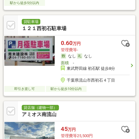
駅から徒歩5分以内
貸駐車場
１２１西初石駐車場
0.60
万円
管理費等-
なし
なし
面積
-
東武野田線 初石駅 徒歩8分
千葉県流山市西初石４丁目
即引き渡し可
駅から徒歩10分以内
貸店舗（建物一部）
アミオス南流山
45
万円
管理費等25,500円