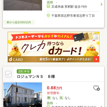
面積
-
京成本線 実籾駅 徒歩19分
千葉県習志野市東習志野５丁目
駅から徒歩20分以内
貸駐車場
ロジュマンＮＳ Ｂ棟
0.88
万円
管理費等-
なし
なし
面積
-