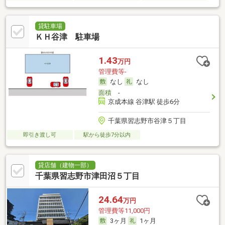
貸駐車場
ＫＨ谷津 駐車場
1.43
万円
管理費等-
なし
なし
面積
-
京成本線 谷津駅 徒歩6分
千葉県習志野市谷津５丁目
即引き渡し可
駅から徒歩7分以内
貸店舗（建物一部）
千葉県習志野市津田沼５丁目
24.64
万円
管理費等11,000円
3ヶ月
1ヶ月