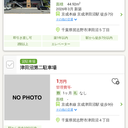
2
面積
44.92m
2026年3月 新築
京成本線 京成津田沼駅 徒歩7分
その他の交通
千葉県習志野市津田沼５丁目
即引き渡し可
築1年以内
駅から徒歩7分以内
2階以上
エレベーター
貸駐車場
津田沼第二駐車場
1
万円
管理費等-
1ヶ月
なし
面積
-
京成本線 京成津田沼駅 徒歩9分
その他の交通
千葉県習志野市津田沼４丁目