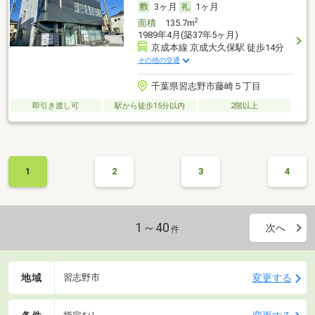
3ヶ月
1ヶ月
2
面積
135.7m
1989年4月(築37年5ヶ月)
京成本線 京成大久保駅 徒歩14分
その他の交通
千葉県習志野市藤崎５丁目
即引き渡し可
駅から徒歩15分以内
2階以上
1
2
3
4
1～40
次へ
件
地域
変更する
習志野市