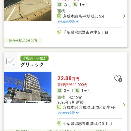
なし
1ヶ月
面積
-
京成本線 谷津駅 徒歩5分
その他の交通
千葉県習志野市谷津５丁目
駅から徒歩5分以内
貸店舗・事務所
グリュック
22.88
万円
管理費等11,000円
3ヶ月
1ヶ月
2
面積
42.15m
2026年3月 新築
京成本線 京成津田沼駅 徒歩7分
その他の交通
千葉県習志野市津田沼５丁目