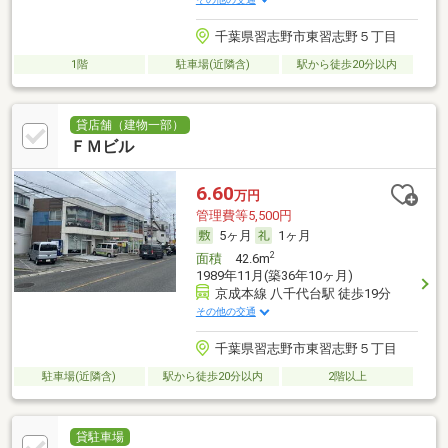
千葉県習志野市東習志野５丁目
1階
駐車場(近隣含)
駅から徒歩20分以内
貸店舗（建物一部）
ＦＭビル
6.60
万円
管理費等5,500円
5ヶ月
1ヶ月
2
面積
42.6m
1989年11月(築36年10ヶ月)
京成本線 八千代台駅 徒歩19分
その他の交通
千葉県習志野市東習志野５丁目
駐車場(近隣含)
駅から徒歩20分以内
2階以上
貸駐車場