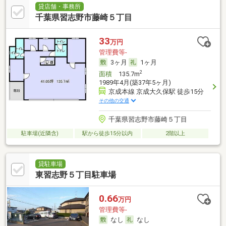
貸店舗・事務所
千葉県習志野市藤崎５丁目
33
万円
管理費等-
3ヶ月
1ヶ月
2
面積
135.7m
1989年4月(築37年5ヶ月)
京成本線 京成大久保駅 徒歩15分
その他の交通
千葉県習志野市藤崎５丁目
駐車場(近隣含)
駅から徒歩15分以内
2階以上
貸駐車場
東習志野５丁目駐車場
0.66
万円
管理費等-
なし
なし