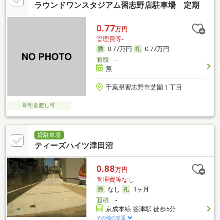
ラウンドワンスタジアム習志野店駐車場 定期
0.77
万円
管理費等-
0.77万円
0.77万円
面積
-
無
千葉県習志野市芝園１丁目
即引き渡し可
貸駐車場
ティーズハイツ津田沼
0.88
万円
管理費等なし
なし
1ヶ月
面積
-
京成本線 谷津駅 徒歩5分
その他の交通