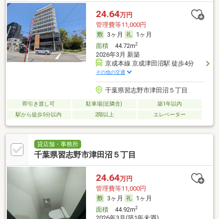
24.64
万円
管理費等11,000円
3ヶ月
1ヶ月
2
面積
44.72m
2026年3月 新築
京成本線 京成津田沼駅 徒歩4分
その他の交通
千葉県習志野市津田沼５丁目
即引き渡し可
駐車場(近隣含)
築1年以内
駅から徒歩5分以内
2階以上
エレベーター
貸店舗・事務所
千葉県習志野市津田沼５丁目
24.64
万円
管理費等11,000円
3ヶ月
1ヶ月
2
面積
44.92m
2026年3月(築1年未満)