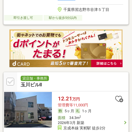
千葉県習志野市谷津５丁目
即引き渡し可
駅から徒歩5分以内
貸店舗・事務所
玉川ビルⅡ
12.21
万円
管理費等11,000円
5ヶ月
1ヶ月
2
面積
34.3m
2026年3月 新築
京成本線 実籾駅 徒歩2分