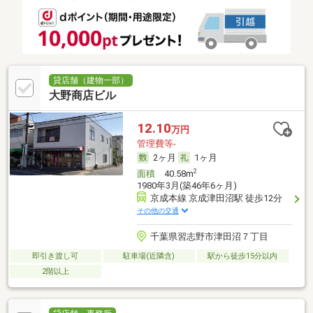
貸店舗（建物一部）
大野商店ビル
12.10
万円
管理費等-
2ヶ月
1ヶ月
2
面積
40.58m
1980年3月(築46年6ヶ月)
京成本線 京成津田沼駅 徒歩12分
その他の交通
千葉県習志野市津田沼７丁目
即引き渡し可
駐車場(近隣含)
駅から徒歩15分以内
2階以上