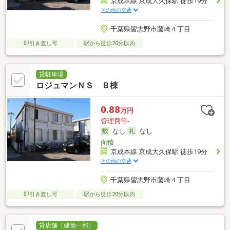
京成本線 京成大久保駅 徒歩19分
その他の交通
千葉県習志野市藤崎４丁目
即引き渡し可
駅から徒歩20分以内
貸駐車場
ロジュマンＮＳ Ｂ棟
0.88
万円
管理費等-
なし
なし
面積
-
京成本線 京成大久保駅 徒歩19分
その他の交通
千葉県習志野市藤崎４丁目
即引き渡し可
駅から徒歩20分以内
貸店舗（建物一部）