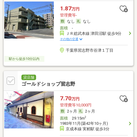
1.87
万円
管理費等-
なし
なし
面積
-
ＪＲ総武本線 津田沼駅 徒歩9分
その他の交通
千葉県習志野市谷津１丁目
駅から徒歩10分以内
貸店舗
ゴールドショップ習志野
7.70
万円
管理費等10,000円
2ヶ月
2ヶ月
2
面積
29.15m
1983年11月(築42年10ヶ月)
京成本線 実籾駅 徒歩3分