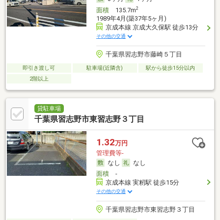
2
面積
135.7m
1989年4月(築37年5ヶ月)
京成本線 京成大久保駅 徒歩13分
その他の交通
千葉県習志野市藤崎５丁目
即引き渡し可
駐車場(近隣含)
駅から徒歩15分以内
2階以上
貸駐車場
千葉県習志野市東習志野３丁目
1.32
万円
管理費等-
なし
なし
面積
-
京成本線 実籾駅 徒歩15分
その他の交通
千葉県習志野市東習志野３丁目