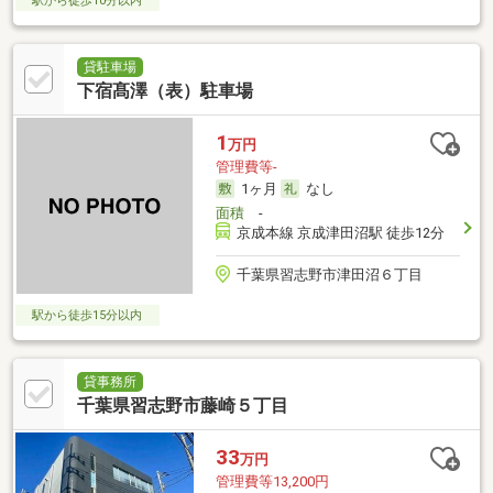
駅から徒歩10分以内
貸駐車場
下宿髙澤（表）駐車場
1
万円
管理費等-
1ヶ月
なし
面積
-
京成本線 京成津田沼駅 徒歩12分
千葉県習志野市津田沼６丁目
駅から徒歩15分以内
貸事務所
千葉県習志野市藤崎５丁目
33
万円
管理費等13,200円