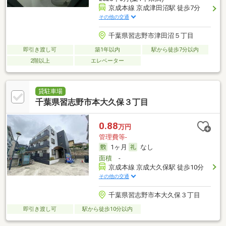
京成本線 京成津田沼駅 徒歩7分
その他の交通
千葉県習志野市津田沼５丁目
即引き渡し可
築1年以内
駅から徒歩7分以内
2階以上
エレベーター
貸駐車場
千葉県習志野市本大久保３丁目
0.88
万円
管理費等-
1ヶ月
なし
面積
-
京成本線 京成大久保駅 徒歩10分
その他の交通
千葉県習志野市本大久保３丁目
即引き渡し可
駅から徒歩10分以内