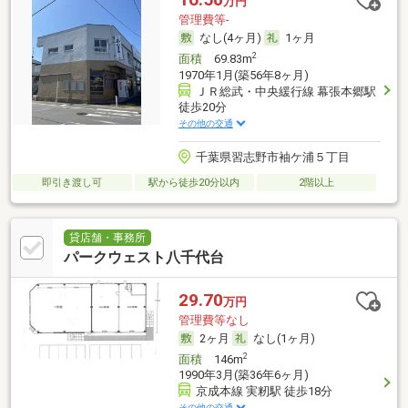
万円
管理費等-
なし(4ヶ月)
1ヶ月
2
面積
69.83m
1970年1月(築56年8ヶ月)
ＪＲ総武・中央緩行線 幕張本郷駅
徒歩20分
その他の交通
千葉県習志野市袖ケ浦５丁目
即引き渡し可
駅から徒歩20分以内
2階以上
貸店舗・事務所
パークウェスト八千代台
29.70
万円
管理費等なし
2ヶ月
なし(1ヶ月)
2
面積
146m
1990年3月(築36年6ヶ月)
京成本線 実籾駅 徒歩18分
その他の交通