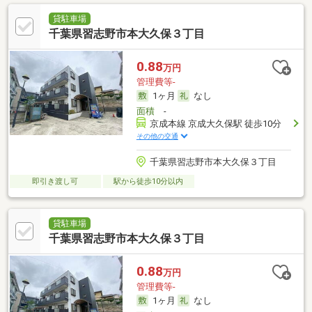
貸駐車場
千葉県習志野市本大久保３丁目
0.88
万円
管理費等-
1ヶ月
なし
面積
-
京成本線 京成大久保駅 徒歩10分
その他の交通
千葉県習志野市本大久保３丁目
即引き渡し可
駅から徒歩10分以内
貸駐車場
千葉県習志野市本大久保３丁目
0.88
万円
管理費等-
1ヶ月
なし