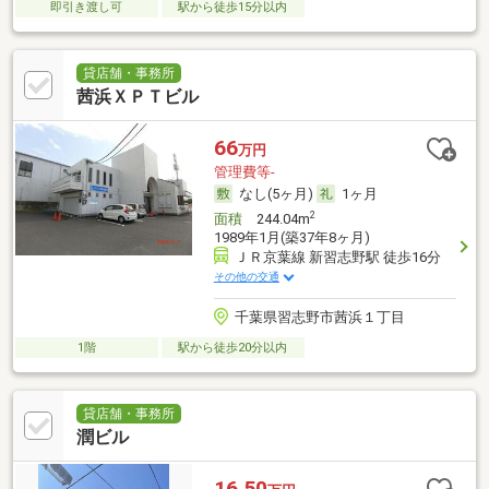
即引き渡し可
駅から徒歩15分以内
貸店舗・事務所
茜浜ＸＰＴビル
66
万円
管理費等-
なし(5ヶ月)
1ヶ月
2
面積
244.04m
1989年1月(築37年8ヶ月)
ＪＲ京葉線 新習志野駅 徒歩16分
その他の交通
千葉県習志野市茜浜１丁目
1階
駅から徒歩20分以内
貸店舗・事務所
潤ビル
16.50