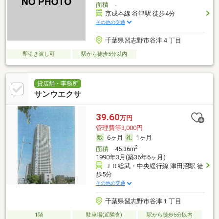
面積
-
京成本線 谷津駅 徒歩4分
その他の交通
千葉県習志野市谷津４丁目
即引き渡し可
駅から徒歩5分以内
貸店舗・事務所
サンウエクサ
39.60
万円
管理費等3,000円
6ヶ月
1ヶ月
2
面積
45.36m
1990年3月(築36年6ヶ月)
ＪＲ総武・中央緩行線 津田沼駅 徒
歩5分
その他の交通
千葉県習志野市谷津１丁目
1階
駐車場(近隣含)
駅から徒歩5分以内