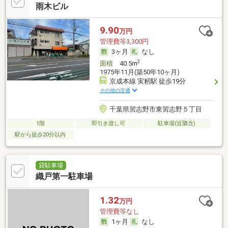
雨木ビル
9.90
万円
管理費等3,300円
3ヶ月
なし
2
面積
40.5m
1975年11月(築50年10ヶ月)
京成本線 実籾駅 徒歩19分
その他の交通
千葉県習志野市東習志野５丁目
1階
即引き渡し可
駐車場(近隣含)
駅から徒歩20分以内
貸駐車場
織戸第一駐車場
1.32
万円
管理費等なし
1ヶ月
なし