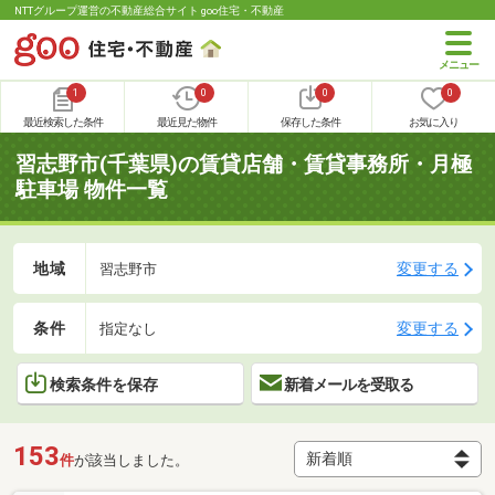
NTTグループ運営の不動産総合サイト goo住宅・不動産
1
0
0
0
最近検索した条件
最近見た物件
保存した条件
お気に入り
習志野市(千葉県)の賃貸店舗・賃貸事務所・月極
駐車場 物件一覧
地域
変更する
習志野市
条件
変更する
指定なし
検索条件を保存
新着メールを受取る
153
件
が該当しました。