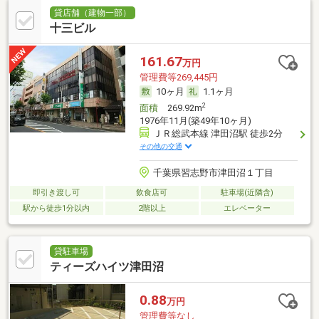
貸店舗（建物一部）
十三ビル
161.67
万円
管理費等269,445円
10ヶ月
1.1ヶ月
2
面積
269.92m
1976年11月(築49年10ヶ月)
ＪＲ総武本線 津田沼駅 徒歩2分
その他の交通
千葉県習志野市津田沼１丁目
即引き渡し可
飲食店可
駐車場(近隣含)
駅から徒歩1分以内
2階以上
エレベーター
貸駐車場
ティーズハイツ津田沼
0.88
万円
管理費等なし