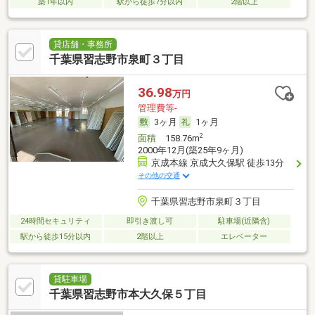
築1年以内
駅から徒歩7分以内
2階以上
貸店舗・事務所
千葉県習志野市泉町３丁目
36.98
万円
管理費等-
3ヶ月
1ヶ月
2
面積
158.76m
2000年12月(築25年9ヶ月)
京成本線 京成大久保駅 徒歩13分
その他の交通
千葉県習志野市泉町３丁目
24時間セキュリティ
即引き渡し可
駐車場(近隣含)
駅から徒歩15分以内
2階以上
エレベーター
貸駐車場
千葉県習志野市本大久保５丁目