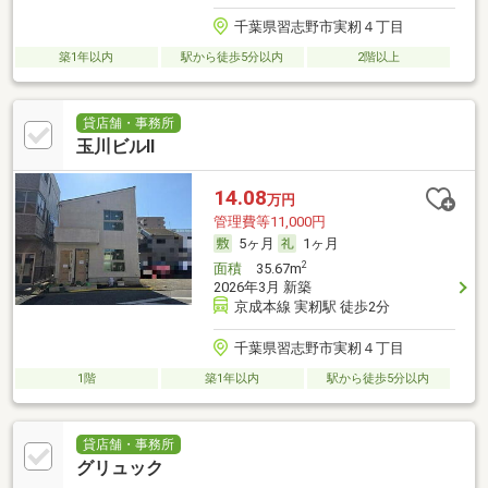
千葉県習志野市実籾４丁目
築1年以内
駅から徒歩5分以内
2階以上
貸店舗・事務所
玉川ビルⅡ
14.08
万円
管理費等11,000円
5ヶ月
1ヶ月
2
面積
35.67m
2026年3月 新築
京成本線 実籾駅 徒歩2分
千葉県習志野市実籾４丁目
1階
築1年以内
駅から徒歩5分以内
貸店舗・事務所
グリュック