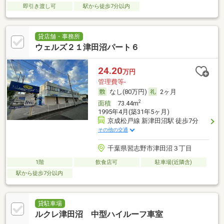
即引き渡し可
駅から徒歩7分以内
貸店舗・事務所
ウェルズ２１津田沼パート６
24.20
万円
管理費等-
なし(80万円)
2ヶ月
2
面積
73.44m
1995年4月(築31年5ヶ月)
京成松戸線 新津田沼駅 徒歩7分
その他の交通
千葉県習志野市津田沼３丁目
1階
飲食店可
駐車場(近隣含)
駅から徒歩7分以内
貸駐車場
ルクレ津田沼 中型ハイルーフ車室