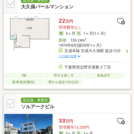
貸店舗・事務所
大久保パールマンション
22
万円
管理費等なし
3ヶ月
1ヶ月(1ヶ月)
2
面積
126.24m
1973年8月(築53年1ヶ月)
京成本線 京成大久保駅 徒歩12分
その他の交通
千葉県習志野市屋敷３丁目
1階
即引き渡し可
飲食店可
駐車場(近隣含)
駅から徒歩15分以内
貸店舗・事務所
ソルアークビル
33
万円
管理費等13,200円
3ヶ月
1ヶ月