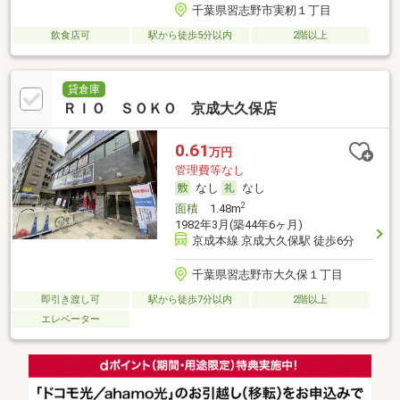
千葉県習志野市実籾１丁目
飲食店可
駅から徒歩5分以内
2階以上
貸倉庫
ＲＩＯ ＳＯＫＯ 京成大久保店
0.61
万円
管理費等なし
なし
なし
2
面積
1.48m
1982年3月(築44年6ヶ月)
京成本線 京成大久保駅 徒歩6分
千葉県習志野市大久保１丁目
即引き渡し可
駅から徒歩7分以内
2階以上
エレベーター