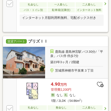
礼金なし
一人暮らし
二人暮らし
バス・トイレ別
駐車場(近隣含)
インターネット無料
インターネット月額利用料無料、宅配ボックス付き
ブリズＩＩ
賃貸アパート
鹿島線 鹿島神宮駅 バス30分/「平
泉」バス停 停歩7分
築23年3ヶ月 / 2階建
茨城県神栖市平泉東３丁目
4.90
万円
管理費2,200円
なし
なし
2
1階 / 2LDK（54.86m
）
礼金なし
敷金なし
二人暮らし