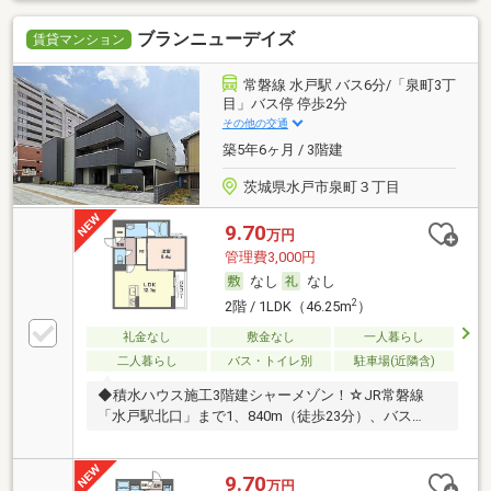
ブランニューデイズ
賃貸マンション
常磐線 水戸駅 バス6分/「泉町3丁
目」バス停 停歩2分
その他の交通
築5年6ヶ月 / 3階建
茨城県水戸市泉町３丁目
9.70
万円
管理費3,000円
なし
なし
2
2階 / 1LDK（46.25m
）
礼金なし
敷金なし
一人暮らし
二人暮らし
バス・トイレ別
駐車場(近隣含)
◆積水ハウス施工3階建シャーメゾン！☆JR常磐線
「水戸駅北口」まで1、840m（徒歩23分）、バス…
9.70
万円