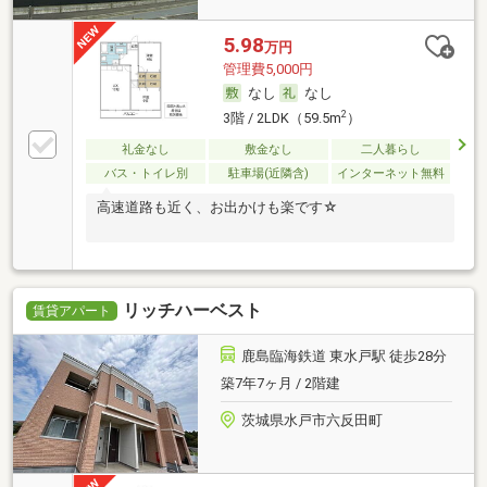
5.98
万円
管理費5,000円
なし
なし
2
3階 / 2LDK（59.5m
）
礼金なし
敷金なし
二人暮らし
バス・トイレ別
駐車場(近隣含)
インターネット無料
高速道路も近く、お出かけも楽です☆
リッチハーベスト
賃貸アパート
鹿島臨海鉄道 東水戸駅 徒歩28分
築7年7ヶ月 / 2階建
茨城県水戸市六反田町