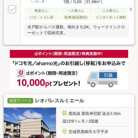
2
1階 / 1LDK（51.38m
）
敷金なし
一人暮らし
二人暮らし
バス・トイレ別
駐車場(近隣含)
インターネット無料
水戸駅からバス通勤、南向き1LDK。ウォークインクロ
ーゼットで収納充実。
レオパレスルミエール
賃貸アパート
鹿島線 鹿島神宮駅 徒歩3.2km
築22年1ヶ月 / 2階建
茨城県鹿嶋市大字平井