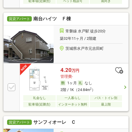
駐車場(近隣含)
ペット相談可
南向き
南台ハイツ Ｆ棟
賃貸アパート
常磐線 水戸駅 徒歩20分
築32年11ヶ月 / 2階建
茨城県水戸市元吉田町
4.20
万円
管理費-
1ヶ月
なし
2
2階 / 1K（24.84m
）
礼金なし
一人暮らし
バス・トイレ別
駐車場(近隣含)
インターネット無料
最上階
サンフィオーレ Ｃ
賃貸アパート