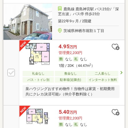
鹿島線 鹿島神宮駅 バス25分/「深
芝出波」バス停 停歩25分
築22年9ヶ月 / 2階建
茨城県神栖市堀割１丁目
4.95
万円
管理費2,200円
なし
なし
2
1階 / 2DK（44.47m
）
礼金なし
敷金なし
二人暮らし
バス・トイレ別
駐車場(近隣含)
インターネット無料
泉ハウジングおすすめ物件！当物件は家賃・初期費用
共にクレカ決済可能♪（仲介手数料除く）
5.40
万円
管理費2,200円
なし
なし