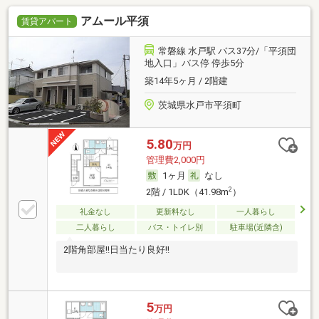
アムール平須
賃貸アパート
常磐線 水戸駅 バス37分/「平須団
地入口」バス停 停歩5分
築14年5ヶ月 / 2階建
茨城県水戸市平須町
5.80
万円
管理費2,000円
1ヶ月
なし
2
2階 / 1LDK（41.98m
）
礼金なし
更新料なし
一人暮らし
二人暮らし
バス・トイレ別
駐車場(近隣含)
2階角部屋!!日当たり良好!!
5
万円