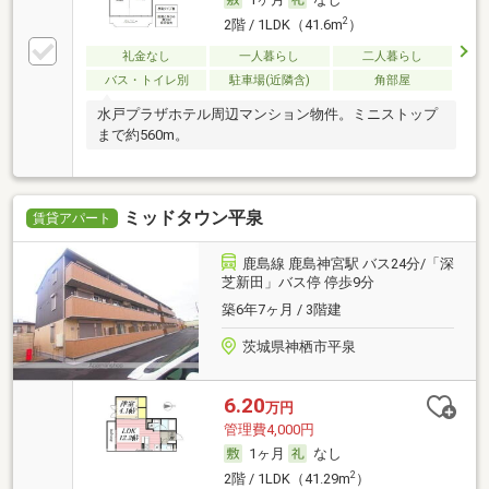
2
2階 / 1LDK（41.6m
）
礼金なし
一人暮らし
二人暮らし
バス・トイレ別
駐車場(近隣含)
角部屋
水戸プラザホテル周辺マンション物件。ミニストップ
まで約560m。
ミッドタウン平泉
賃貸アパート
鹿島線 鹿島神宮駅 バス24分/「深
芝新田」バス停 停歩9分
築6年7ヶ月 / 3階建
茨城県神栖市平泉
6.20
万円
管理費4,000円
1ヶ月
なし
2
2階 / 1LDK（41.29m
）