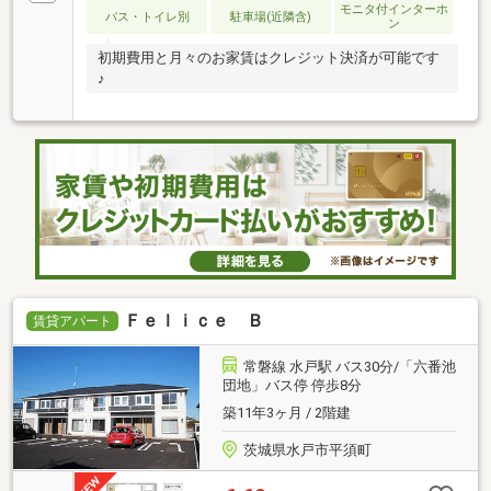
モニタ付インターホ
バス・トイレ別
駐車場(近隣含)
ン
初期費用と月々のお家賃はクレジット決済が可能です
♪
Ｆｅｌｉｃｅ Ｂ
賃貸アパート
常磐線 水戸駅 バス30分/「六番池
団地」バス停 停歩8分
築11年3ヶ月 / 2階建
茨城県水戸市平須町