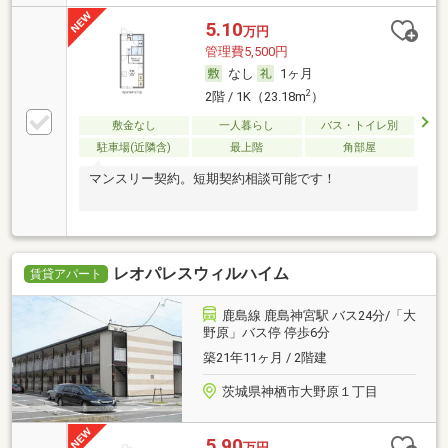
5.10
万円
管理費5,500円
なし
1ヶ月
2
2階 / 1K（23.18m
）
敷金なし
一人暮らし
バス・トイレ別
駐車場(近隣含)
最上階
角部屋
マンスリー契約。短期契約相談可能です！
レオパレスウィルハイム
賃貸アパート
鹿島線 鹿島神宮駅 バス24分/「大
野原」バス停 停歩6分
築21年11ヶ月 / 2階建
茨城県神栖市大野原１丁目
5.90
万円