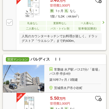
5.40
万円
管理費2,000円
1ヶ月
なし
2
1階 / 1LDK（44.6m
）
礼金なし
更新料なし
一人暮らし
二人暮らし
バス・トイレ別
駐車場(近隣含)
人気のカウンターキッチンでお料理が楽しく。ドラッ
グストア「ウエルシア」まで約600m。
パルディス ＩＩ
賃貸マンション
常磐線 水戸駅 バス27分/「釜場」
バス停 停歩4分
築10年7ヶ月 / 3階建
茨城県水戸市小吹町
5.50
万円
管理費2,000円
1ヶ月
なし