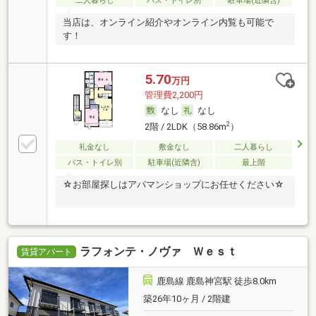
二人暮らし
バス・トイレ別
駐車場(近隣含)
当店は、オンライン紹介やオンライン内覧も可能で
す！
5.70
万円
管理費2,200円
なし
なし
2
2階 / 2LDK（58.86m
）
礼金なし
敷金なし
二人暮らし
バス・トイレ別
駐車場(近隣含)
最上階
☆お部屋探しはアパマンショップにお任せください☆
ラフォンテ・ノヴァ Ｗｅｓｔ
賃貸アパート
鹿島線 鹿島神宮駅 徒歩8.0km
築26年10ヶ月 / 2階建