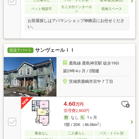
二人暮らし
バス・トイレ別
駐車場(近隣含)
モニタ付インターホ
ペット相談可
収納スペース
ン
お部屋探しはアパマンショップ神栖店にお任せくださ
い。
サンヴェールＩＩ
賃貸アパート
鹿島線 鹿島神宮駅 徒歩19分
築29年4ヶ月 / 2階建
茨城県鹿嶋市宮中７丁目
4.60
万円
管理費2,800円
なし
1ヶ月
2
1階 / 2DK（46.06m
）
敷金なし
二人暮らし
バス・トイレ別