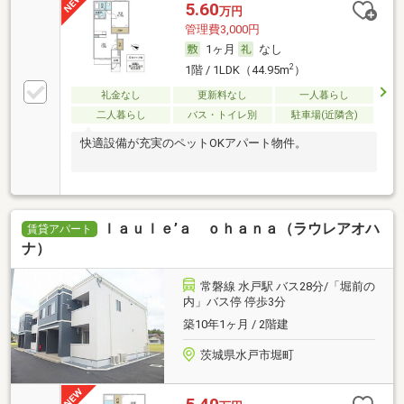
5.60
万円
管理費3,000円
1ヶ月
なし
2
1階 / 1LDK（44.95m
）
礼金なし
更新料なし
一人暮らし
二人暮らし
バス・トイレ別
駐車場(近隣含)
快適設備が充実のペットOKアパート物件。
ｌａｕｌｅ’ａ ｏｈａｎａ（ラウレアオハ
賃貸アパート
ナ）
常磐線 水戸駅 バス28分/「堀前の
内」バス停 停歩3分
築10年1ヶ月 / 2階建
茨城県水戸市堀町