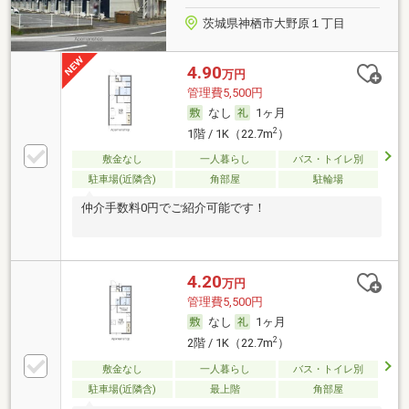
茨城県神栖市大野原１丁目
4.90
万円
管理費5,500円
なし
1ヶ月
2
1階 / 1K（22.7m
）
敷金なし
一人暮らし
バス・トイレ別
駐車場(近隣含)
角部屋
駐輪場
仲介手数料0円でご紹介可能です！
4.20
万円
管理費5,500円
なし
1ヶ月
2
2階 / 1K（22.7m
）
敷金なし
一人暮らし
バス・トイレ別
駐車場(近隣含)
最上階
角部屋