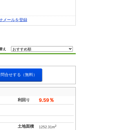
せメールを登録
替え
お問合せする（無料）
9.59％
利回り
土地面積
2
1252.31m