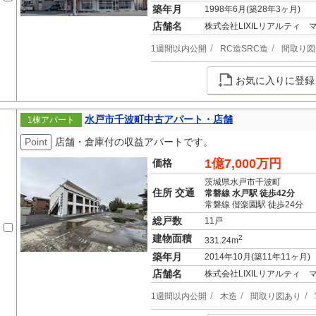
築年月
1998年6月(築28年3ヶ月)
店舗名
株式会社LIXILリアルティ
1週間以内公開
RC造SRC造
間取り図
お気に入りに登録
水戸市千波町中古アパート・店舗
1棟アパート
Point
店舗・倉庫付の収益アパートです。
1億7,000万円
価格
茨城県水戸市千波町
住所 交通
常磐線 水戸駅 徒歩42分
常磐線 偕楽園駅 徒歩24分
総戸数
11戸
建物面積
2
331.24m
築年月
2014年10月(築11年11ヶ月)
店舗名
株式会社LIXILリアルティ
1週間以内公開
木造
間取り図あり