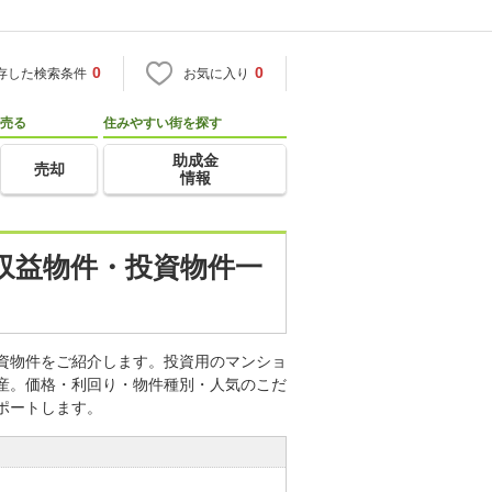
0
0
存した検索条件
お気に入り
売る
住みやすい街を探す
助成金
売却
情報
・収益物件・投資物件一
投資物件をご紹介します。投資用のマンショ
動産。価格・利回り・物件種別・人気のこだ
ポートします。