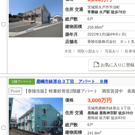
茨城県水戸市平須町
住所 交通
常磐線 水戸駅 徒歩78分
総戸数
6戸
建物面積
2
256.86m
築年月
2022年1月(築4年8ヶ月)
店舗名
香陵住販株式会社 ネット支
木造
間取り図あり
写真あり
駐車
お気に入りに登録
鹿嶋市鉢形台３丁目 アパート Ｂ棟
1棟アパート
Point
【香陵住販】軽量鉄骨造2階建アパート 満室賃貸中 表面利
3,000万円
価格
茨城県鹿嶋市鉢形台３丁目
住所 交通
鹿島線 鹿島神宮駅 徒歩39分
鹿島線 延方駅 徒歩83分
総戸数
6戸
建物面積
2
241.8m