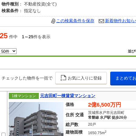
物件種別
： 不動産投資(全て)
検索条件
： 指定なし
この検索条件を保存
新着物件お知ら
25
件中
1～25
件を表示
並び
チェックした物件を一括で
お気に入りに登録
まとめて
元吉田町一棟賃貸マンション
1棟マンション
2億6,500万円
価格
茨城県水戸市元吉田町
住所 交通
常磐線 水戸駅 徒歩26分
総戸数
20戸
建物面積
2
1650.75m