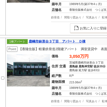
築年月
1989年5月(築37年4ヶ月)
店舗名
香陵住販株式会社 つくば支
鉄骨造
間取り図あり
写真あり
駐
お気に入りに登録
鹿嶋市鉢形台３丁目 アパート Ｄ棟
1棟アパート
Point
【香陵住販】軽量鉄骨造2階建アパート 満室賃貸中 表面利
3,050万円
価格
茨城県鹿嶋市鉢形台３丁目
住所 交通
鹿島線 鹿島神宮駅 徒歩39分
鹿島線 延方駅 徒歩83分
総戸数
8戸
建物面積
2
215.06m
築年月
1989年5月(築37年4ヶ月)
店舗名
香陵住販株式会社 つくば支
鉄骨造
間取り図あり
写真あり
駐