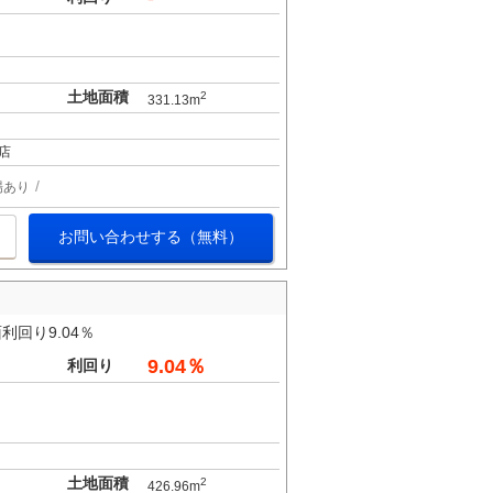
土地面積
2
331.13m
店
場あり
お問い合わせする（無料）
回り9.04％
9.04％
利回り
土地面積
2
426.96m