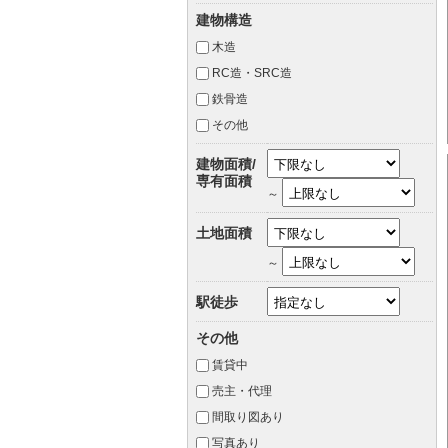
建物構造
木造
RC造・SRC造
鉄骨造
その他
建物面積/
専有面積
～
土地面積
～
駅徒歩
その他
賃貸中
売主・代理
間取り図あり
写真あり