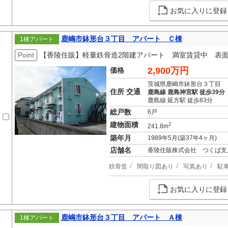
お気に入りに登録
鹿嶋市鉢形台３丁目 アパート Ｃ棟
1棟アパート
Point
【香陵住販】軽量鉄骨造2階建アパート 満室賃貸中 表面利
2,900万円
価格
茨城県鹿嶋市鉢形台３丁目
住所 交通
鹿島線 鹿島神宮駅 徒歩39分
鹿島線 延方駅 徒歩83分
総戸数
6戸
建物面積
2
241.8m
築年月
1989年5月(築37年4ヶ月)
店舗名
香陵住販株式会社 つくば支
鉄骨造
間取り図あり
写真あり
駐
お気に入りに登録
鹿嶋市鉢形台３丁目 アパート Ａ棟
1棟アパート