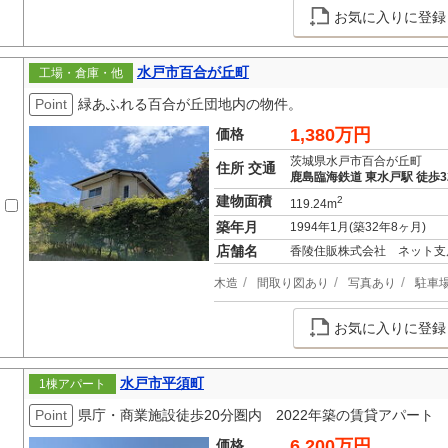
お気に入りに登録
水戸市百合が丘町
工場・倉庫・他
Point
緑あふれる百合が丘団地内の物件。
1,380万円
価格
茨城県水戸市百合が丘町
住所 交通
鹿島臨海鉄道 東水戸駅 徒歩3
建物面積
2
119.24m
築年月
1994年1月(築32年8ヶ月)
店舗名
香陵住販株式会社 ネット支
木造
間取り図あり
写真あり
駐車
お気に入りに登録
水戸市平須町
1棟アパート
Point
県庁・商業施設徒歩20分圏内 2022年築の賃貸アパート
6,200万円
価格