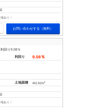
店
車場あり
お問い合わせする（無料）
回り9.08％
9.08％
利回り
土地面積
2
462.82m
店
車場あり