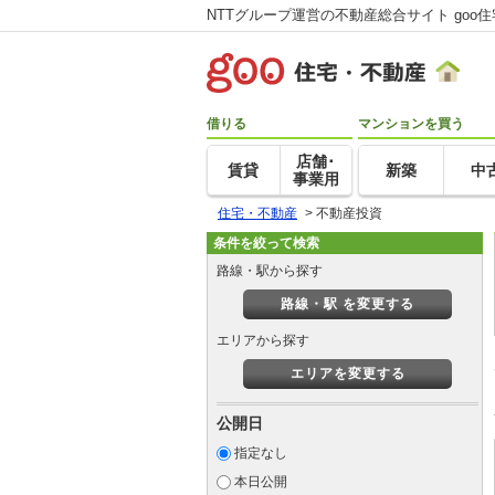
NTTグループ運営の不動産総合サイト goo
借りる
マンションを買う
店舗･
賃貸
新築
中
事業用
住宅・不動産
>
不動産投資
条件を絞って検索
路線・駅から探す
路線・駅 を変更する
エリアから探す
エリアを変更する
公開日
指定なし
本日公開