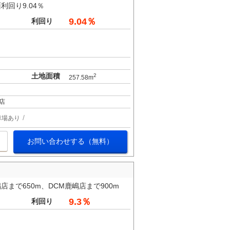
回り9.04％
9.04％
利回り
土地面積
2
257.58m
店
車場あり
お問い合わせする（無料）
まで650m、DCM鹿嶋店まで900m
9.3％
利回り