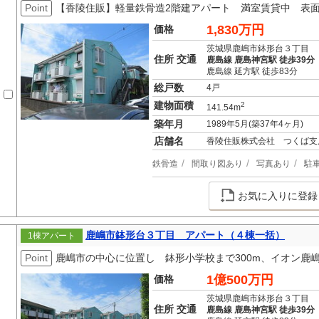
Point
【香陵住販】軽量鉄骨造2階建アパート 満室賃貸中 表面利
1,830万円
価格
茨城県鹿嶋市鉢形台３丁目
住所 交通
鹿島線 鹿島神宮駅 徒歩39分
鹿島線 延方駅 徒歩83分
総戸数
4戸
建物面積
2
141.54m
築年月
1989年5月(築37年4ヶ月)
店舗名
香陵住販株式会社 つくば支
鉄骨造
間取り図あり
写真あり
駐
お気に入りに登録
鹿嶋市鉢形台３丁目 アパート（４棟一括）
1棟アパート
Point
鹿嶋市の中心に位置し 鉢形小学校まで300m、イオン鹿嶋店
1億500万円
価格
茨城県鹿嶋市鉢形台３丁目
住所 交通
鹿島線 鹿島神宮駅 徒歩39分