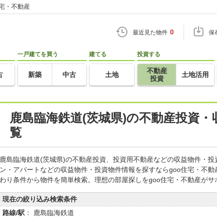
住宅・不動産
0
最近見た物件
保
一戸建てを買う
建てる
投資する
不動産
古
新築
中古
土地
土地活用
投資
鹿島臨海鉄道(茨城県)の不動産投資
覧
鹿島臨海鉄道(茨城県)の不動産投資、投資用不動産などの収益物件・
ン・アパートなどの収益物件・投資物件情報を探すならgoo住宅・不
わり条件から物件を簡単検索。理想の部屋探しをgoo住宅・不動産がサ
現在の絞り込み検索条件
路線/駅
： 鹿島臨海鉄道