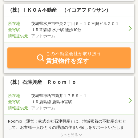
（株）ＩＫＯＡ不動産 （イコアフドウサン）
所在地
茨城県水戸市中央２丁目６－１０三興ビル２０１
最寄駅
ＪＲ常磐線 水戸駅 徒歩10分
情報提供元
アットホーム
この不動産会社が取り扱う
賃貸物件を探す
（株）石津興産 Ｒｏｏｍｉｏ
所在地
茨城県神栖市筒井１７５９－１
最寄駅
ＪＲ鹿島線 鹿島神宮駅
情報提供元
アットホーム
Roomio（運営：株式会社石津興産）は、地域密着の不動産会社と
して、お客様一人ひとりの理想の住まい探しをサポートいたしま
す。「理想のくらしを、もっと近くに」を理念に、売買・賃貸・管
もっと見る