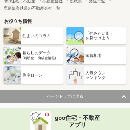
goo住宅・不動産
不動産会社
茨城県
路線一覧
鹿島臨海鉄道の不動産会社一覧
お役立ち情報
「住みたい街」
住まいのコラム
を見つけよう
暮らしのデータ
家賃相場
(補助金・助成金情報)
人気タウン
住宅ローン
ランキング
ページトップに戻る
goo住宅・不動産
アプリ