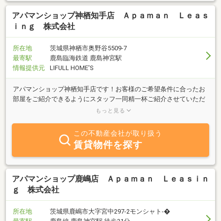
アパマンショップ神栖知手店 Ａｐａｍａｎ Ｌｅａｓ
ｉｎｇ 株式会社
所在地
茨城県神栖市奥野谷5509-7
最寄駅
鹿島臨海鉄道 鹿島神宮駅
情報提供元
LIFULL HOME'S
アパマンショップ神栖知手店です！お客様のご希望条件に合ったお
部屋をご紹介できるようにスタッフ一同精一杯ご紹介させていただ
きます！「こんな場所がいいな」「この設備が欲しい」等お気軽に
もっと見る
お申し付け下さい！
この不動産会社が取り扱う
賃貸物件を探す
アパマンショップ鹿嶋店 Ａｐａｍａｎ Ｌｅａｓｉｎ
ｇ 株式会社
所在地
茨城県鹿嶋市大字宮中297-2モンシャト-�