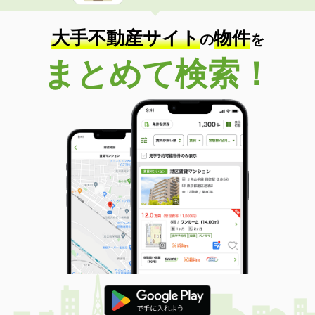
大手不動産サイト
物件
の
を
まとめて検索！