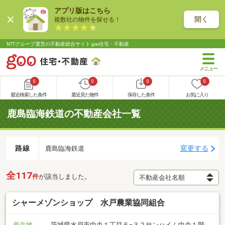
アプリ版はこちら
開く
複数社の物件を探せる！
NTTグループ運営の不動産総合サイト goo住宅・不動産
0
0
0
0
最近検索した条件
最近見た物件
保存した条件
お気に入り
鹿島臨海鉄道の不動産会社一覧
路線
変更する
鹿島臨海鉄道
全117
件
が該当しました。
シャーメゾンショップ 水戸農業協同組合
所在地
茨城県水戸市中央１丁目６−３２サンハイム中央１階