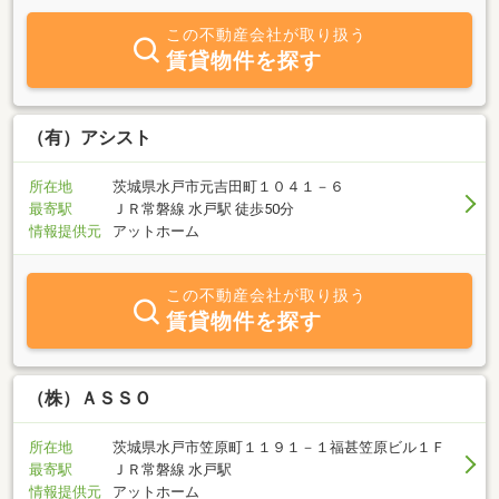
繕やリフォームを行ったうえで再販しております。見た目を整える
だけでなく、住まいとして安心してお使いいただける状態にするこ
この不動産会社が取り扱う
とを大切にしています。中古住宅は「どこを直しているのか分から
賃貸物件を探す
ない」「購入後が不安」というお声も少なくありません。当社で
は、建物の状態や実施した修繕内容について、できるだけ分かりや
すくご説明し、納得してご購入いただけるよう努めています。中古
住宅の購入に不安を感じている方も、どうぞお気軽にご相談くださ
（有）アシスト
い。
所在地
茨城県水戸市元吉田町１０４１－６
最寄駅
ＪＲ常磐線 水戸駅 徒歩50分
情報提供元
アットホーム
この不動産会社が取り扱う
賃貸物件を探す
（株）ＡＳＳＯ
所在地
茨城県水戸市笠原町１１９１－１福甚笠原ビル１Ｆ
最寄駅
ＪＲ常磐線 水戸駅
情報提供元
アットホーム