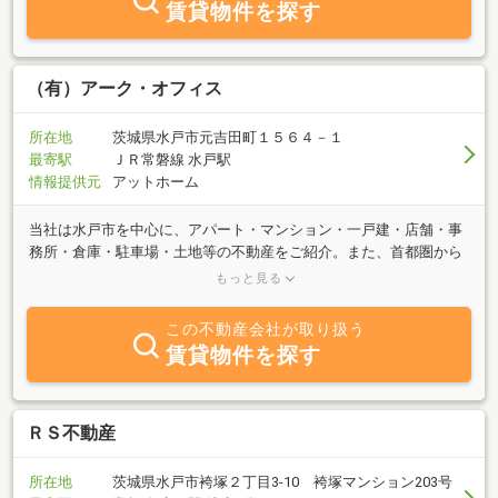
賃貸物件を探す
（有）アーク・オフィス
所在地
茨城県水戸市元吉田町１５６４－１
最寄駅
ＪＲ常磐線 水戸駅
情報提供元
アットホーム
当社は水戸市を中心に、アパート・マンション・一戸建・店舗・事
務所・倉庫・駐車場・土地等の不動産をご紹介。また、首都圏から
茨城県内全域の事業用の収益物件も併せてご紹介します。是非、水
もっと見る
戸の不動産は当社にお問い合せ下さいます様お願い申し上げます。
この不動産会社が取り扱う
賃貸物件を探す
ＲＳ不動産
所在地
茨城県水戸市袴塚２丁目3-10 袴塚マンション203号