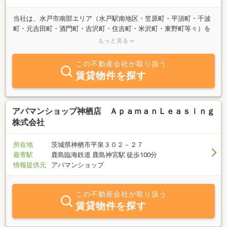
当社は、水戸市南部エリア（水戸駅南地区・笠原町・平須町・千波
町・元吉田町・酒門町・吉沢町・住吉町・米沢町・東野町等々）を
中心に、住宅用地・事業用地の売買・賃貸・収益物件の紹介・コン
もっと見る
サルなどを主な業務内容としております。豊富な現場経験を積んだ
一級ファイナンシャルプランニング技能士によるプロのコンサルな
この不動産会社が取り扱う
ど、お客様に安心と満足をご提供できるよう、親切で丁寧な対応を
賃貸物件を探す
心がけております。お気軽にお問い合わせ、ご来店下さい。また、
当社のホームページでは、「学区、地域名等からのフリーワード」
検索ができます。新着情報も満載。是非お立寄りください。
アパマンショップ神栖店 ＡｐａｍａｎＬｅａｓｉｎｇ
株式会社
所在地
茨城県神栖市平泉３０２－２７
最寄駅
鹿島臨海鉄道 鹿島神宮駅 徒歩100分
情報提供元
アパマンショップ
この不動産会社が取り扱う
賃貸物件を探す