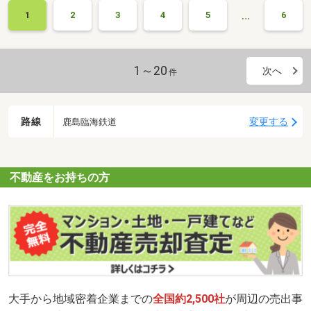
…
1
2
3
4
5
6
1～20
次へ
件
路線
変更する
鹿島臨海鉄道
不動産をお持ちの方
大手から地域密着企業までの
全国約2,500社
が周辺の売出事