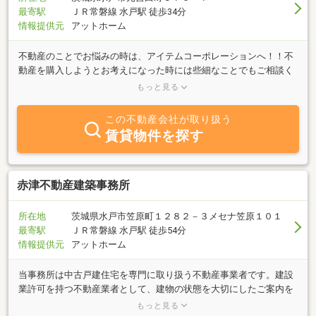
最寄駅
ＪＲ常磐線 水戸駅 徒歩34分
情報提供元
アットホーム
不動産のことでお悩みの時は、アイテムコーポレーションへ！！不
動産を購入しようとお考えになった時には些細なことでもご相談く
ださい。スタッフが迅速に対応いたします。家土地を売りたいと考
もっと見る
えられたら遠慮なくご連絡をください。即対応させてさせていただ
きます。田舎暮らしをしたい、貯蓄はしたいけど増やす方法が知ら
この不動産会社が取り扱う
ないなど、一緒に考えましょう。アイテムコーポレーションは、お
賃貸物件を探す
客様の問題解決のお手伝いをさせていただきます。
赤津不動産建築事務所
所在地
茨城県水戸市笠原町１２８２－３メセナ笠原１０１
最寄駅
ＪＲ常磐線 水戸駅 徒歩54分
情報提供元
アットホーム
当事務所は中古戸建住宅を専門に取り扱う不動産事業者です。建設
業許可を持つ不動産業者として、建物の状態を大切にしたご案内を
心がけています。主に競売物件などの中古戸建を取得し、必要な修
もっと見る