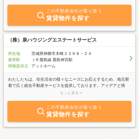
理・不動産活用までワンストップで対応し、安心・信頼・誠実を何
より大切にしています。単なる物件紹介にとどまらず、お客様のラ
この不動産会社が取り扱う
イフプランや将来設計に寄り添った最適なご提案を心がけておりま
賃貸物件を探す
す。出会いからご契約、その先の暮らしまで。長く続く安心のパー
トナーとして、末永くお付き合いいただける企業を目指しておりま
す。ぜひ、お気軽にお問い合わせください。
（株）泉ハウジングエステートサービス
所在地
茨城県神栖市木崎２３９８－２４
最寄駅
ＪＲ鹿島線 鹿島神宮駅
情報提供元
アットホーム
わたしたちは、住生活全の様々なニーズにお応えするため、地元密
着で広く総合不動産サービスを提供しております。アイデアと情
熱、最新ＩＴ技術の活用による住生活への貢献を通じ、神栖市・鹿
もっと見る
嶋市の「まちづくり」をお手伝いします。神栖・鹿嶋のお部屋探し
は、当社へおまかせください！
この不動産会社が取り扱う
賃貸物件を探す