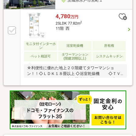
茨城県水戸市宮町１
4,780
万円
2
2SLDK 77.82m
11階 西
モニタ付インターホ
浴室乾燥機
所有権
ン
タワーマンション
ペット相談可
システムキッチン
(階建20階以上)
☆利便性に優れた地上２０階建てタワーマンショ
ン！！◇ＬＤＫ１８畳以上 ◇浴室乾燥機 ◇ＴＶ
モニタ付インターホン◇食器洗乾燥機 ◇Ｔ
Ｖ付浴室 ◇ウォークインクローゼット◇ディスポーザ
ー（生ごみ粉砕処理器） ◇シューズインクローク
◇宅配ボックス ◇ペット相談 ◇駐輪
場・バイク置場