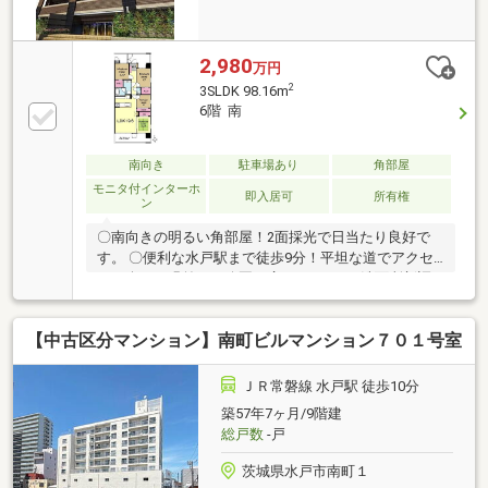
2,980
万円
2
3SLDK 98.16m
6階 南
南向き
駐車場あり
角部屋
モニタ付インターホ
即入居可
所有権
ン
〇南向きの明るい角部屋！2面採光で日当たり良好で
す。 〇便利な水戸駅まで徒歩9分！平坦な道でアクセ
スも楽々。眼前には公園が広がります！○洗面所新調
済み！清潔な水周りで、即入居可能です！ 〇収納力良
好！全居室にクローゼットとウォークインクローゼッ
【中古区分マンション】南町ビルマンション７０１号室
ト完備。 〇バリアフリー設計で安心！快適な住環境が
整っています。 〇システムキッチン＆カウンターキッ
チン付き！お料理が楽しくなります。 〇追焚機能付オ
ＪＲ常磐線 水戸駅 徒歩10分
ートバスで、快適なバスルームを実現。 〇ペット可物
築57年7ヶ月/9階建
件！大切な家族と一緒に新生活をスタートしましょ
総戸数
-戸
う。
茨城県水戸市南町１