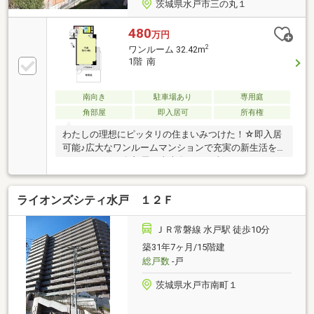
茨城県水戸市三の丸１
480
万円
2
ワンルーム 32.42m
1階 南
南向き
駐車場あり
専用庭
角部屋
即入居可
所有権
わたしの理想にピッタリの住まいみつけた！☆即入居
可能♪広大なワンルームマンションで充実の新生活を
はじめよう。■角部屋で東南向きの日当たりのよい、
清潔なお部屋です。■エレベータを使わない１階住居
で快適なマンションライフを。■二方向からの光にあ
ライオンズシティ水戸 １２Ｆ
ふれ、バルコニーもL型になっているため充実の間取
りです。☆専用庭があり、落ち着いた景観の雰囲気の
よい住空間となります。☆水戸駅まで徒歩９分の立地
ＪＲ常磐線 水戸駅 徒歩10分
です。☆利便性重視、自由に部屋を仕切ってお好みの
築31年7ヶ月/15階建
部屋を作りたいお客様にも。※室内の家具は実際に設
総戸数
-戸
置しておりますが、サンプルのためお渡しできませ
ん。
茨城県水戸市南町１