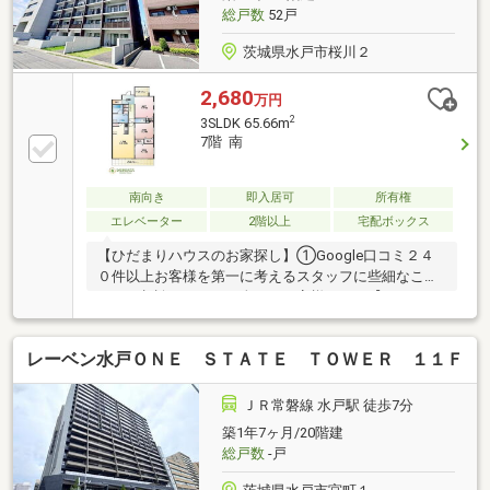
総戸数
52戸
茨城県水戸市桜川２
2,680
万円
2
3SLDK 65.66m
7階 南
南向き
即入居可
所有権
エレベーター
2階以上
宅配ボックス
【ひだまりハウスのお家探し】①Google口コミ２４
０件以上お客様を第一に考えるスタッフに些細なこと
でもご相談ください。全てはお客様からの【ありがと
う】の為に、全力でお手伝いさせていただきます。②
自己資金0円、勤続１年未満、産休・育休中等の住宅
レーベン水戸ＯＮＥ ＳＴＡＴＥ ＴＯＷＥＲ １１Ｆ
購入サポート初めてのお家探しを何から始めていいか
わからない・・・そんなお客様の気持ちに寄り添っ
て、心の行き届いたサービスをお約束致します。③諸
ＪＲ常磐線 水戸駅 徒歩7分
費用ローン・おまとめローンのご紹介ローンが不安な
築1年7ヶ月/20階建
方もお任せください。弊社提携金融機関をご紹介致し
総戸数
-戸
ます。◆当日ご見学希望の方は【0120-01-9944】まで
お気軽にお問い合わせ下さい♪