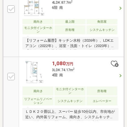
2
4LDK 87.7m
6階 南
南向き
最上階
角部屋
モニタ付インターホ
所有権
システムキッチン
ン
【リフォーム履歴】キッチン水栓（2026年）、LDKエ
アコン（2022年）、浴室・洗面・トイレ（2020年）
【物件の特徴】最上階の角部屋4LDK。前面に高い建物
も無く、陽当たり・風通し・眺望の良いお部屋です。
室内はキレイにお使いになられており、一部水回り設
1,080
万円
備が交換されているのが嬉しい物件です。ぜひご覧く
2
3LDK 74.17m
ださい。
4階 南
モニタ付インターホ
南向き
所有権
ン
リフォームリノベー
システムキッチン
エレベーター
ション
ＬＤＫ２０畳以上、スーパー 徒歩10分以内、市街地が
近い、内外装リフォーム、南向き、システムキッチ
ン、陽当り良好、駅まで平坦、閑静な住宅地、シャワ