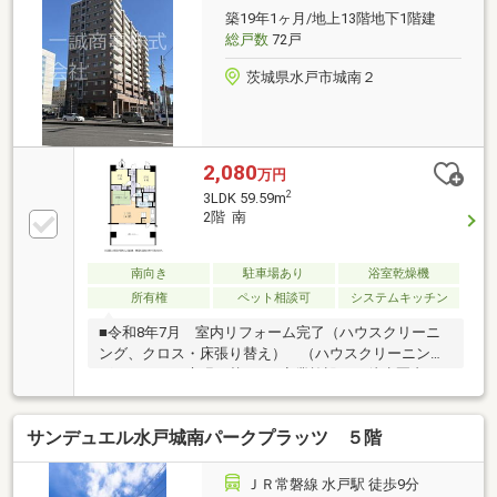
築19年1ヶ月/地上13階地下1階建
総戸数
72戸
茨城県水戸市城南２
2,080
万円
2
3LDK 59.59m
2階 南
南向き
駐車場あり
浴室乾燥機
所有権
ペット相談可
システムキッチン
■令和8年7月 室内リフォーム完了（ハウスクリーニ
ング、クロス・床張り替え） （ハウスクリーニン
グ、クロス・床張り替え）■商業施設まで徒歩圏内♪・
契約不適合責任免責・駐車場の空き状況に関しては確
認が必要となります。・駐車場使用料：月額6，000円
サンデュエル水戸城南パークプラッツ ５階
～8，500円・駐車場使用料：月額200円・ペット可
（細則あり）水戸駅方面や主要幹線道路へスムーズに
アクセスでき、通勤・通学や日常のお出かけも快適で
ＪＲ常磐線 水戸駅 徒歩9分