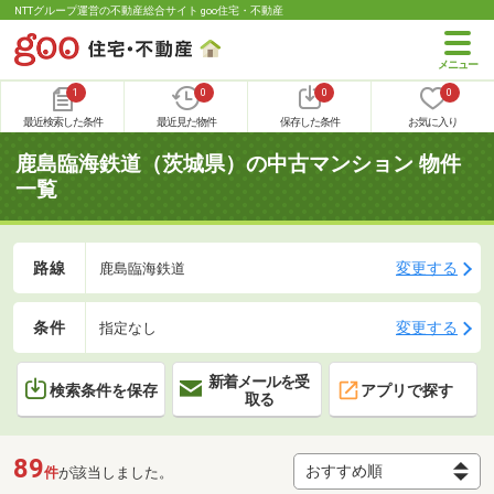
NTTグループ運営の不動産総合サイト goo住宅・不動産
1
0
0
0
最近検索した条件
最近見た物件
保存した条件
お気に入り
鹿島臨海鉄道（茨城県）の中古マンション 物件
一覧
路線
変更する
鹿島臨海鉄道
条件
変更する
指定なし
新着メールを受
検索条件を保存
アプリで探す
取る
89
件
が該当しました。