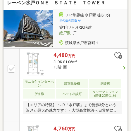
レーベン水戸ＯＮＥ ＳＴＡＴＥ ＴＯＷＥＲ
13分と通学にも優れた立地！ペット飼育可能！小さな
ご家族もご一緒に！(規約により制限有)
ＪＲ常磐線 水戸駅 徒歩3分
その他の交通
築1年7ヶ月/20階建
総戸数
-戸
茨城県水戸市宮町１
4,480
万円
2
3LDK 81.06m
13階 西
モニタ付インターホ
浴室乾燥機
床暖房
ン
タワーマンション
所有権
ペット相談可
(階建20階以上)
【エリアの特徴】・JR「水戸駅」まで徒歩3分という
近さが最大の魅力です！・大型商業施設へ日常的にア
クセスできます・駅前の都市型立地でありながら、桜
川や千波湖など身近に感じられる自然がたくさんあり
ます・名門校や進学塾など、徒歩圏内に集結してお
4,760
万円