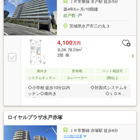
だきます。・その他物件情報も多数ございます！お気
ＪＲ常磐線 水戸駅 徒歩5分
軽にお問い合わせください。
築4年6ヶ月/10階建
総戸数
-戸
茨城県水戸市三の丸３
4,100
万円
2
3LDK 78.25m
2階 南
南向き
所有権
ペット相談可
システムキッチン
エレベーター
2階以上
◇小学校 徒歩10分以内 ◇対面式システムキ
ッチン◇南向き ◇ＬＤＫ１
５畳以上◇陽当り良好 ◇ウォー
クインクローゼット◇南面ワイドバルコニ
ー ◇全居室収納◇エレベータ
ロイヤルプラザ水戸赤塚
ー ◇ペット相談◇宅配ボックス
【内見・資料請求や問い合わせは店舗まで TEL：
029-224-3655】
ＪＲ常磐線 赤塚駅 徒歩6分
その他の交通