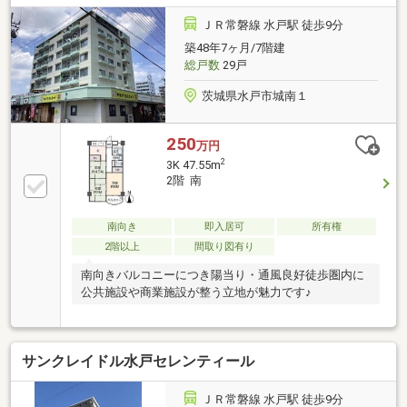
ＪＲ常磐線 水戸駅 徒歩9分
築48年7ヶ月/7階建
総戸数
29戸
茨城県水戸市城南１
250
万円
2
3K 47.55m
2階 南
南向き
即入居可
所有権
2階以上
間取り図有り
南向きバルコニーにつき陽当り・通風良好徒歩圏内に
公共施設や商業施設が整う立地が魅力です♪
サンクレイドル水戸セレンティール
ＪＲ常磐線 水戸駅 徒歩9分