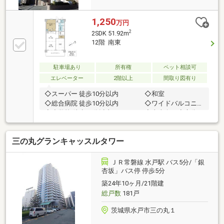
1,250
万円
2
2SDK 51.92m
12階 南東
駐車場あり
所有権
ペット相談可
エレベーター
2階以上
間取り図有り
◇スーパー 徒歩10分以内 ◇和室
◇総合病院 徒歩10分以内 ◇ワイドバルコニー
◇小学校 徒歩10分以内 ◇東南向き◇市街
地が近い ◇眺望良好◇エレベータ
ー ◇駐輪場◇ペット相
三の丸グランキャッスルタワー
談 ◇バイク置場【内見・資料請求
や問い合わせは店舗まで TEL：029-224-3655】
ＪＲ常磐線 水戸駅 バス5分/「銀
杏坂」バス停 停歩5分
築24年10ヶ月/21階建
総戸数
181戸
茨城県水戸市三の丸１