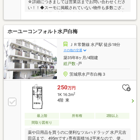
☆詳細につきましては営業店までお問い合わせくださ
い！！◆スーモに掲載されていない物件も多数ござい
ます。◆地元に密着した担当スタッフに何なりとご相
談ください！◆センチュリー２１とは世界78ヶ国・地
域。6800店舗数。世界最大級の不動産ネットワークで
ホーユーコンフォルト水戸白梅
す！
ＪＲ常磐線 水戸駅 徒歩18分
その他の交通
築35年8ヶ月/4階建
総戸数
-戸
茨城県水戸市白梅３
250
万円
2
1K 16.2m
4階 東
最上階
所有権
2階以上
間取り図有り
薬や日用品を買うのに便利なツルハドラッグ 水戸元吉
田店まで、495mです♪専有面積16.2平米なので、使い