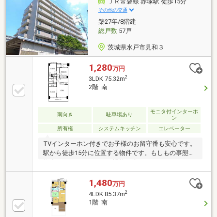
ＪＲ常磐線 赤塚駅 徒歩15分
その他の交通
築27年/8階建
総戸数
57戸
茨城県水戸市見和３
1,280
万円
2
3LDK 75.32m
2階 南
モニタ付インターホ
南向き
駐車場あり
ン
所有権
システムキッチン
エレベーター
TVインターホン付きでお子様のお留守番も安心です。
駅から徒歩15分に位置する物件です。もしもの事態を
抑止する、オートロック機能が備わっています。ゆっ
たりとしたくつろぎの空間のある、3LDKの物件です。
よく家で料理をするという方に嬉しいシステムキッチ
1,480
万円
ン付きの物件。共有部分も清潔感があり、綺麗な中古
2
4LDK 85.37m
マンションです。バルコニーが付いています。
1階 南