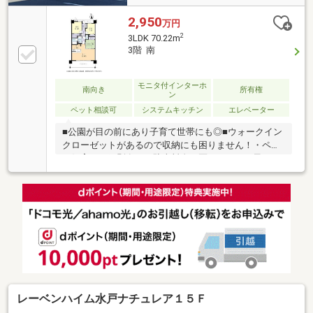
2,950
万円
2
3LDK 70.22m
3階 南
モニタ付インターホ
南向き
所有権
ン
ペット相談可
システムキッチン
エレベーター
■公園が目の前にあり子育て世帯にも◎■ウォークイン
クローゼットがあるので収納にも困りません！・ペッ
ト飼育可（細則有）・駐車料金は区画によって異なる
為都度確認（機械式もある為サイズ要確認）
レーベンハイム水戸ナチュレア１５Ｆ