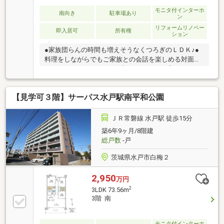
モニタ付インターホ
南向き
駐車場あり
ン
リフォームリノベー
即入居可
所有権
ション
●家族団らんの時間も増えそうなくつろぎのＬＤＫ♪●
料理をしながらでもご家族との会話を楽しめる対面キ
ッチン！●フローリングは木のぬくもりが感じられる
ため住み心地も良好♪●来訪者をモニターで確認できる
TVインターホン付きです♪
【見学可３階】サーパス水戸駅南平和公園
ＪＲ常磐線 水戸駅 徒歩15分
築6年9ヶ月/8階建
総戸数
-戸
茨城県水戸市白梅２
2,950
万円
2
3LDK 73.56m
3階 南
モニタ付インターホ