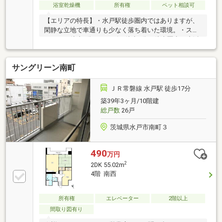
浴室乾燥機
所有権
ペット相談可
【エリアの特長】・水戸駅徒歩圏内ではありますが、
閑静な立地で車通りも少なく落ち着いた環境。・スー
パーまで徒歩6分、コンビニ徒歩4分と徒歩圏内に生活
商業施設がございます。【物件の特長】・西向きのマ
ンションですが、本物件は南側に位置しておりますの
サングリーン南町
で、東側から南側そして西側と3面バルコニーで一日
を通して陽が差すお部屋です。・リビング前面には建
物が無く圧迫感が無く、かつ下階は共用駐車場となる
ＪＲ常磐線 水戸駅 徒歩17分
ので、小さなお子様がいる世帯でも騒音等の心配が軽
築39年3ヶ月/10階建
減されてます。・ペット飼育可能マンションです。
総戸数
26戸
（頭数や大きななど管理規約で制限がございます。）
見学希望やご質問などお気軽にお問合せ下さい。
茨城県水戸市南町３
490
万円
2
2DK 55.02m
4階 南西
所有権
エレベーター
2階以上
間取り図有り