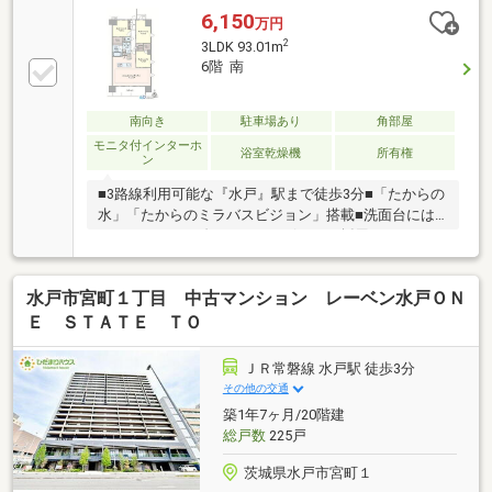
室とサービスルームにウォークインクローゼット、玄
6,150
万円
関にはシューズインクロゼットと豊富な収納スペース
2
3LDK 93.01m
■コワーキングスペース・シミュレーションゴルフな
6階 南
ど共用施設充実＝＝＝＝＝＝＝＝＝＝＝＝＝東証プラ
イム上場企業［タカラレーベンGROUP］の仲介事業を
担う【タカラレーベンリアルネット（タカラの仲
南向き
駐車場あり
角部屋
介）】レーベン・ネベルシリーズに精通し、業界の実
モニタ付インターホ
浴室乾燥機
所有権
ン
績の多い信頼のおけるスタッフが対応いたします。
■3路線利用可能な『水戸』駅まで徒歩3分■「たからの
水」「たからのミラバスビジョン」搭載■洗面台には
マンションでは珍しいツインボウルを採用■コミュニ
ケーションが弾む開放感と、複数人でも作業しやすい
動線の良さが魅力なアイランドキッチン■生ごみ処理
水戸市宮町１丁目 中古マンション レーベン水戸ＯＮ
ができるディスポーザー■各洋室には洋服やスーツケ
ースなどが収納できるウォークインクローゼットを設
Ｅ ＳＴＡＴＥ ＴＯ
置■コワーキングスペース・シミュレーションゴルフ
など共用施設充実＝＝＝＝＝＝＝＝＝＝＝＝＝＝＝＝
ＪＲ常磐線 水戸駅 徒歩3分
＝＝【タカラレーベンリアルネット（タカラの仲
その他の交通
介）】レーベン・ネベルシリーズに精通し、業界の実
築1年7ヶ月/20階建
績の多い信頼のおけるスタッフが対応いたします。
総戸数
225戸
茨城県水戸市宮町１