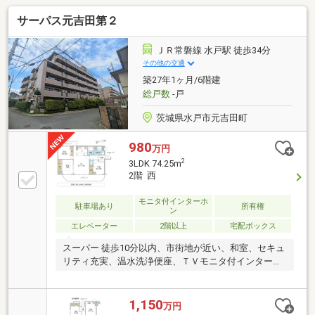
サーパス元吉田第２
ＪＲ常磐線 水戸駅 徒歩34分
その他の交通
築27年1ヶ月/6階建
総戸数
-戸
茨城県水戸市元吉田町
980
万円
2
3LDK 74.25m
2階 西
モニタ付インターホ
駐車場あり
所有権
ン
エレベーター
2階以上
宅配ボックス
スーパー 徒歩10分以内、市街地が近い、和室、セキュ
リティ充実、温水洗浄便座、ＴＶモニタ付インターホ
ン、オーナーチェンジ、エレベーター
1,150
万円