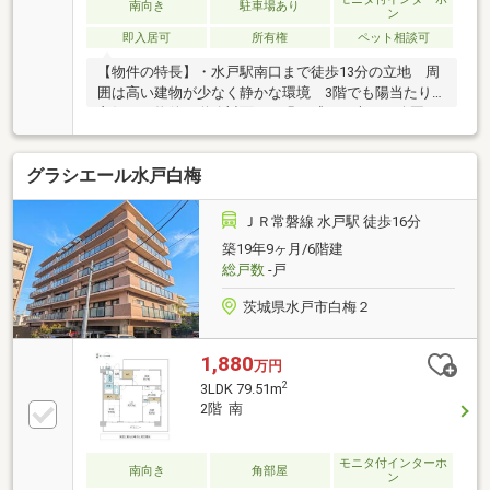
南向き
駐車場あり
ン
即入居可
所有権
ペット相談可
【物件の特長】・水戸駅南口まで徒歩13分の立地 周
囲は高い建物が少なく静かな環境 3階でも陽当たり
良好。・物件の道路対面には緑を感じる大きな公園が
あり、お子様の遊び場やご家族の憩いの場となってお
ります。・ペット飼育可能マンションとなります。飼
グラシエール水戸白梅
育制限がありますのでお気軽にお問合せください。・
断熱性遮音性が向上に努めておりまして、二重床二十
天井構造、戸壁コンクリート厚約200ミリ、床コンク
ＪＲ常磐線 水戸駅 徒歩16分
リ厚約210～220ミリとなっております。お問合せお待
築19年9ヶ月/6階建
ちしております。見学可能です♪
総戸数
-戸
茨城県水戸市白梅２
1,880
万円
2
3LDK 79.51m
2階 南
モニタ付インターホ
南向き
角部屋
ン