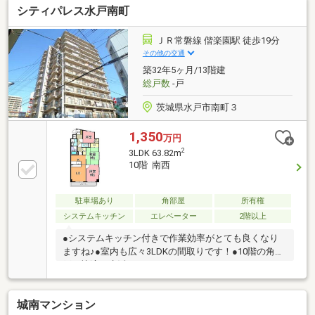
シティパレス水戸南町
ＪＲ常磐線 偕楽園駅 徒歩19分
その他の交通
築32年5ヶ月/13階建
総戸数
-戸
茨城県水戸市南町３
1,350
万円
2
3LDK 63.82m
10階 南西
駐車場あり
角部屋
所有権
システムキッチン
エレベーター
2階以上
●システムキッチン付きで作業効率がとても良くなり
ますね♪●室内も広々3LDKの間取りです！●10階の角住
戸で快適な生活ができます！
城南マンション