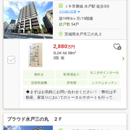
ＪＲ常磐線 水戸駅 徒歩5分
その他の交通
築19年6ヶ月/15階建
総戸数
54戸
茨城県水戸市三の丸２
2,880
万円
2
3LDK 66.58m
3階 南
モニタ付インターホ
南向き
駐車場あり
ン
浴室乾燥機
所有権
システムキッチン
◆まずはお気軽にお問い合わせください！・弊社は不
動産、家造りにおいてのトータルサポートを行ってお
ります。・住宅ローンに強く、お客様一人ひとりにあ
ったご提案をさせていただきます。・スタッフ一同、
誠心誠意ご対応させていただきます！◆経験知識が豊
プラウド水戸三の丸 ２Ｆ
富なスタッフが在籍！迅速な対応を心掛けておりま
す。・お問合せを受けてから即日ご対応をさせていた