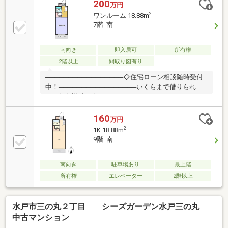
200
万円
2
ワンルーム 18.88m
7階 南
南向き
即入居可
所有権
2階以上
間取り図有り
─────────────────◇住宅ローン相談随時受付
中！─────────────────いくらまで借りられ
る？何年返済？車のローン、カードローンがあるけど
大丈夫？転職したばかり、正社員じゃないけど大丈
夫？過去に審査に通らなかったなど⇒不安がある方は
160
万円
お気軽にご相談ください。最適な金融機関をご提案い
2
1K 18.88m
たします。◇事前審査からお引渡しまで全てお手伝い
9階 南
します。◇お家探しから住宅ローン・アフターフォロ
ーまでワンストップでザ・ハウスがお手伝いします
南向き
駐車場あり
最上階
所有権
エレベーター
2階以上
水戸市三の丸２丁目 シーズガーデン水戸三の丸
中古マンション