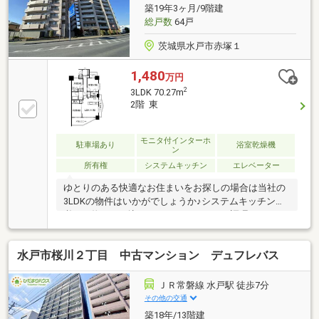
築19年3ヶ月/9階建
総戸数
64戸
茨城県水戸市赤塚１
1,480
万円
2
3LDK 70.27m
2階 東
モニタ付インターホ
駐車場あり
浴室乾燥機
ン
所有権
システムキッチン
エレベーター
ゆとりのある快適なお住まいをお探しの場合は当社の
3LDKの物件はいかがでしょうか♪システムキッチンは
必要な物が組み込まれているため、すぐ調理できます
♪荷物を受け取れないときは宅配ボックスに届くの
で、出社する方や配達にすぐに対応できないことが多
水戸市桜川２丁目 中古マンション デュフレバス
い方に重宝されています♪来訪者を確認できる、TVイ
ンターホン付きです♪時間帯やシーズンを選ばずいつ
でも好きなときに洗濯できる、浴室乾燥機付きの物件
ＪＲ常磐線 水戸駅 徒歩7分
です♪駅から徒歩6分圏内の物件です♪大型収納スペー
その他の交通
スのウォークインクロゼットはこちらです(^_^)
築18年/13階建