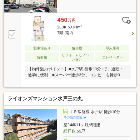
450
万円
2
2LDK 53.91m
7階 南西
駐車場あり
角部屋
即入居可
リフォームリノベー
所有権
エレベーター
ション
【物件魅力ポイント】■水戸駅-徒歩10分♪で、通勤・
通学に便利！■スーパー徒歩3分、コンビニも徒歩3
分、病院も徒歩3分！！■南西の角部屋♪南側は建物が
無く眺め良し♪■LDK12帖、洋室8帖、和室8帖でゆった
り広々♪■全室クリーニング済♪【便利な周辺環境】■水
ライオンズマンション水戸三の丸
戸駅からバス乗車3分！南町2丁目バス停から徒歩3分
♪■飲食施設多数！周辺お買い物施設充実♪
ＪＲ常磐線 水戸駅 徒歩10分
その他の交通
築34年11ヶ月/5階建
総戸数
56戸