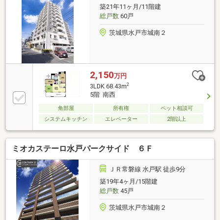
す♪周辺には商業施設、医療機関、公共施設が揃い、
築21年11ヶ月/11階建
暮らしやすい住環境が形成されています！
総戸数
60戸
茨城県水戸市城南２
2,150
万円
2
3LDK 68.43m
5階 南西
角部屋
所有権
ペット相談可
システムキッチン
エレベーター
2階以上
ミオカステーロ水戸パークサイド ６Ｆ
ＪＲ常磐線 水戸駅 徒歩9分
築19年4ヶ月/15階建
総戸数
45戸
茨城県水戸市城南２