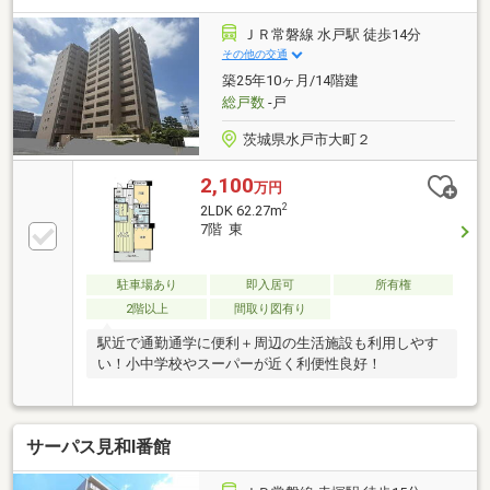
ＪＲ常磐線 水戸駅 徒歩14分
その他の交通
築25年10ヶ月/14階建
総戸数
-戸
茨城県水戸市大町２
2,100
万円
2
2LDK 62.27m
7階 東
駐車場あり
即入居可
所有権
2階以上
間取り図有り
駅近で通勤通学に便利＋周辺の生活施設も利用しやす
い！小中学校やスーパーが近く利便性良好！
サーパス見和Ⅰ番館