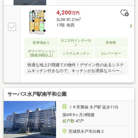
4,200
万円
2
3LDK 81.21m
17階 南西
モニタ付インターホ
駐車場あり
所有権
ン
タワーマンション
システムキッチン
エレベーター
(階建20階以上)
快適な地上21階建ての物件！デザイン性のあるシステ
ムキッチン付きなので、キッチンがお洒落なスペース
になっています！駅まで徒歩6分の場所にある物件で
す！オートロック設備は防犯性能が高く安心して生活
ができます！専有面積81.21㎡もあるので有効活用しま
サーパス水戸駅南平和公園
しょう！バルコニーがある物件です(*^^*)
ＪＲ常磐線 水戸駅 徒歩11分
築6年9ヶ月/8階建
総戸数
47戸
茨城県水戸市白梅２