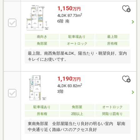
ー付洗面化粧台、対面式キッチン、自走式駐車場、浴
室１坪以上、南面バルコニー、ＴＶモニタ付インター
1,150
万円
ホン、緑豊かな住宅地、前面棟無、通風良好、エレベ
2
4LDK 87.73m
ーター、宅配ボックス、駐輪場、周辺交通量少なめ
6階 南
南向き
駐車場あり
最上階
角部屋
オートロック
所有権
最上階。南西角部屋4LDK。陽当たり・眺望良好。室内
キレイにお使いです。
1,190
万円
2
4LDK 83.82m
3階
駐車場あり
角部屋
オートロック
所有権
2階以上
間取り図有り
東南角部屋 全部屋陽当たり良好の明るい室内 駅南
中央通り近く路線バスのアクセス良好