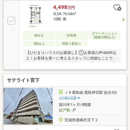
4,498
万円
2
3LDK 76.04m
10階 南
タワーマンション
南向き
所有権
(階建20階以上)
2階以上
間取り図有り
【ひだまりハウスのお家探し】①お客様の声400件以
上！お客様を第一に考えるスタッフに些細なことでも
ご相談ください。全てはお客様からの【ありがとう】
の為に、全力でお手伝いさせていただきます。②自己
資金0円、勤続１年未満、産休・育休中等の住宅購入
サテライト宮下
サポート初めてのお家探しを何から始めていいかわか
らない・・・そんなお客様の気持ちに寄り添って、心
の行き届いたサービスをお約束致します。③諸費用ロ
ＪＲ鹿島線 鹿島神宮駅 徒歩5分
ーン・おまとめローンのご紹介ローンが不安な方もお
その他の交通
任せください。弊社提携金融機関をご紹介致します。
築33年1ヶ月/9階建
◆当日ご見学希望の方は【0120-01-9944】までお気軽
総戸数
-戸
にお問い合わせ下さい♪
茨城県鹿嶋市宮下２