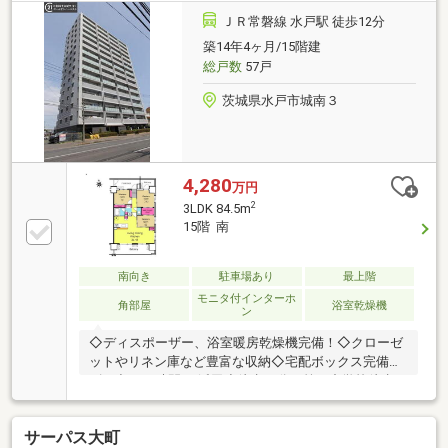
ＪＲ常磐線 水戸駅 徒歩12分
築14年4ヶ月/15階建
総戸数
57戸
茨城県水戸市城南３
4,280
万円
2
3LDK 84.5m
15階 南
南向き
駐車場あり
最上階
モニタ付インターホ
角部屋
浴室乾燥機
ン
◇ディスポーザー、浴室暖房乾燥機完備！◇クローゼ
ットやリネン庫など豊富な収納◇宅配ボックス完備、
ゴミ出し24時間OK浜田小徒歩16分、第三中学校徒歩
13分。お子様の通学や毎日のお買い物にも大変便利な
立地です♪内覧はお気軽にお問い合わせください♪
サーパス大町