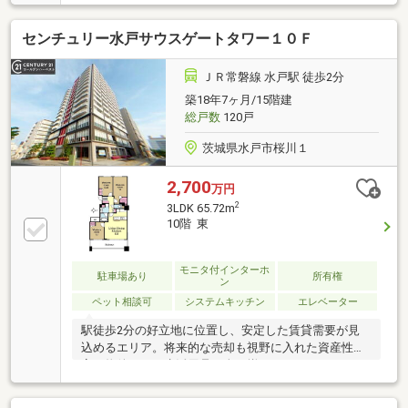
センチュリー水戸サウスゲートタワー１０Ｆ
ＪＲ常磐線 水戸駅 徒歩2分
築18年7ヶ月/15階建
総戸数
120戸
茨城県水戸市桜川１
2,700
万円
2
3LDK 65.72m
10階 東
モニタ付インターホ
駐車場あり
所有権
ン
ペット相談可
システムキッチン
エレベーター
駅徒歩2分の好立地に位置し、安定した賃貸需要が見
込めるエリア。将来的な売却も視野に入れた資産性の
高い物件です。生活用品が全て揃うエクセル、OPAも
徒歩圏内！交通利便性(電車・バス・タクシー)良し！
大通りにも出やすい！三の丸小徒歩9分、第二中徒歩