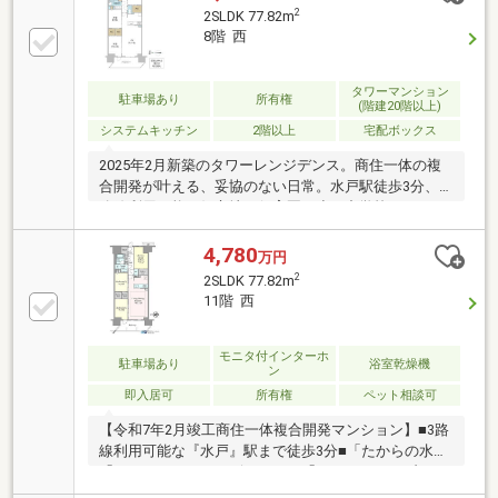
り、非常に恵まれた文教エリアです【周辺環境】・小
2
2SLDK 77.82m
学校：徒歩約12分（約750ｍ）・中学校：徒歩約15分
8階 西
（約1000ｍ）・スーパー：車約5分（約1600ｍ）・コ
ンビニ：徒歩約4分（約290ｍ）ご見学希望や質問点な
どお気軽にお問合せください。お電話でもOK。
タワーマンション
駐車場あり
所有権
(階建20階以上)
TEL029-228-4700お問合せお待ちしております！
システムキッチン
2階以上
宅配ボックス
2025年2月新築のタワーレンジデンス。商住一体の複
合開発が叶える、妥協のない日常。水戸駅徒歩3分、3
路線利用可能な好立地。保育園や小・中学校、さらに
茨城大学教育学部附属幼稚園・小学校が徒歩圏に。
【大規模なレジデンスだからこそ実現する多彩な共有
4,780
万円
施設】・パーティールーム・シュミレーションゴル
2
2SLDK 77.82m
フ・ゲストルーム・ファンスタジオ（カラオケ・シア
11階 西
タールーム・楽器演奏できるマルチスペース）・コワ
ーキングスペース・キッズスペース売主様居住中とな
りますが、室内見学可能ですので内見希望・詳細資料
モニタ付インターホ
駐車場あり
浴室乾燥機
ン
請求などお気軽にお問い合わせください。
即入居可
所有権
ペット相談可
【令和7年2月竣工商住一体複合開発マンション】■3路
線利用可能な『水戸』駅まで徒歩3分■「たからの水」
「たからのミラバスビジョン」「たからのミラブルシ
ャワー」搭載■生ごみ処理ができるディスポーザー■洋