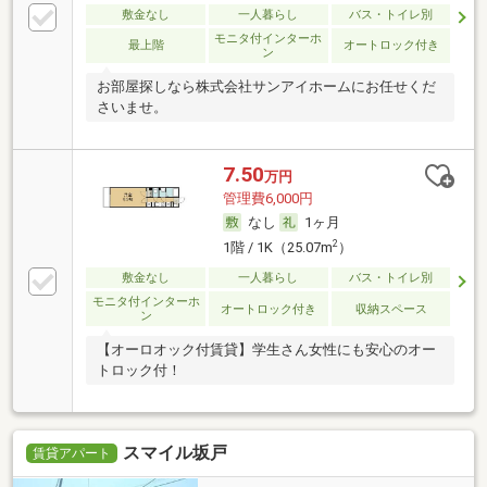
敷金なし
一人暮らし
バス・トイレ別
モニタ付インターホ
最上階
オートロック付き
ン
お部屋探しなら株式会社サンアイホームにお任せくだ
さいませ。
7.50
万円
管理費6,000円
なし
1ヶ月
2
1階 / 1K（25.07m
）
敷金なし
一人暮らし
バス・トイレ別
モニタ付インターホ
オートロック付き
収納スペース
ン
【オーロオック付賃貸】学生さん女性にも安心のオー
トロック付！
スマイル坂戸
賃貸アパート