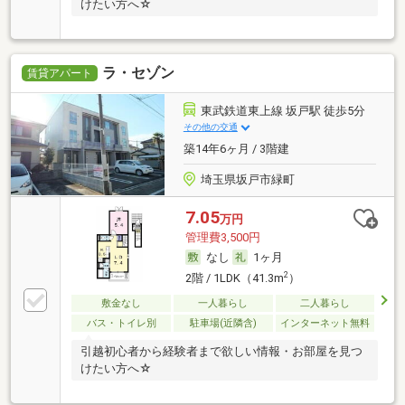
けたい方へ☆
ラ・セゾン
賃貸アパート
東武鉄道東上線 坂戸駅 徒歩5分
その他の交通
築14年6ヶ月 / 3階建
埼玉県坂戸市緑町
7.05
万円
管理費3,500円
なし
1ヶ月
2
2階 / 1LDK（41.3m
）
敷金なし
一人暮らし
二人暮らし
バス・トイレ別
駐車場(近隣含)
インターネット無料
引越初心者から経験者まで欲しい情報・お部屋を見つ
けたい方へ☆