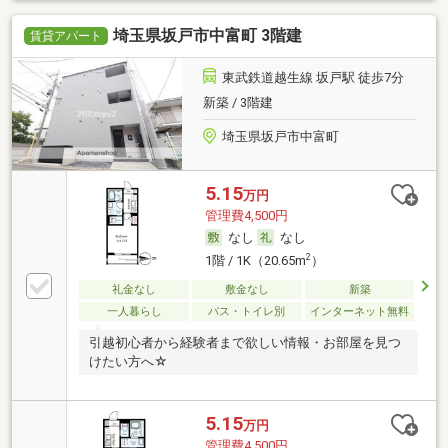
埼玉県坂戸市中富町 3階建
賃貸アパート
東武鉄道越生線 坂戸駅 徒歩7分
新築 / 3階建
埼玉県坂戸市中富町
5.15
万円
管理費4,500円
なし
なし
2
1階 / 1K（20.65m
）
礼金なし
敷金なし
新築
一人暮らし
バス・トイレ別
インターネット無料
引越初心者から経験者まで欲しい情報・お部屋を見つ
けたい方へ☆
5.15
万円
管理費4,500円