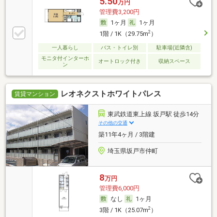
5.50
万円
管理費3,200円
1ヶ月
1ヶ月
2
1階 / 1K（29.75m
）
一人暮らし
バス・トイレ別
駐車場(近隣含)
モニタ付インターホ
オートロック付き
収納スペース
ン
レオネクストホワイトパレス
賃貸マンション
東武鉄道東上線 坂戸駅 徒歩14分
その他の交通
築11年4ヶ月 / 3階建
埼玉県坂戸市仲町
8
万円
管理費6,000円
なし
1ヶ月
2
3階 / 1K（25.07m
）