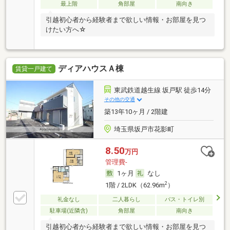
最上階
角部屋
南向き
引越初心者から経験者まで欲しい情報・お部屋を見つ
けたい方へ☆
ディアハウスＡ棟
賃貸一戸建て
東武鉄道越生線 坂戸駅 徒歩14分
その他の交通
築13年10ヶ月 / 2階建
埼玉県坂戸市花影町
8.50
万円
管理費-
1ヶ月
なし
2
1階 / 2LDK（62.96m
）
礼金なし
二人暮らし
バス・トイレ別
駐車場(近隣含)
角部屋
南向き
引越初心者から経験者まで欲しい情報・お部屋を見つ