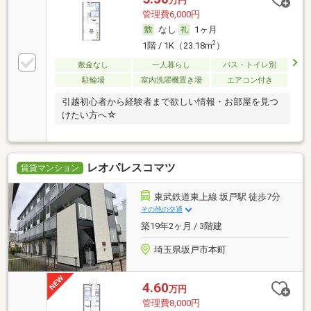
万円
管理費6,000円
なし
1ヶ月
2
1階 / 1K（23.18m
）
敷金なし
一人暮らし
バス・トイレ別
駐輪場
室内洗濯機置き場
エアコン付き
引越初心者から経験者まで欲しい情報・お部屋を見つ
けたい方へ☆
レオパレスコマツ
賃貸マンション
東武鉄道東上線 坂戸駅 徒歩7分
その他の交通
築19年2ヶ月 / 3階建
埼玉県坂戸市本町
4.60
万円
管理費8,000円