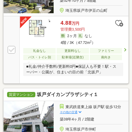
築52年10ヶ月 / 5階建
埼玉県坂戸市伊豆の山町
4.88
万円
管理費3,500円
2ヶ月
なし
2
4階 / 3K（47.72m
）
礼金なし
更新料なし
ファミリー
バス・トイレ別
駐車場(近隣含)
南向き
■礼金/仲介手数料/更新料0円■保証人も不要！駅・ス
ーパー・公園が、住まいの目の前「北坂戸」
坂戸ダイカンプラザシティ１
賃貸マンション
東武鉄道東上線 坂戸駅 徒歩12分
その他の交通
築38年4ヶ月 / 2階建
埼玉県坂戸市仲町