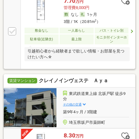
7.70
万円
管理費8,000円
なし
1ヶ月
2
3階 / 1K（20.81m
）
敷金なし
一人暮らし
バス・トイレ別
モニタ付インターホ
駐車場(近隣含)
最上階
ン
引越初心者から経験者まで欲しい情報・お部屋を見つ
けたい方へ☆
クレイノインヴェステ Ａｙａ
賃貸マンション
東武鉄道東上線 北坂戸駅 徒歩9
分
その他の交通
築9年4ヶ月 / 3階建
埼玉県坂戸市薬師町
8.30
万円