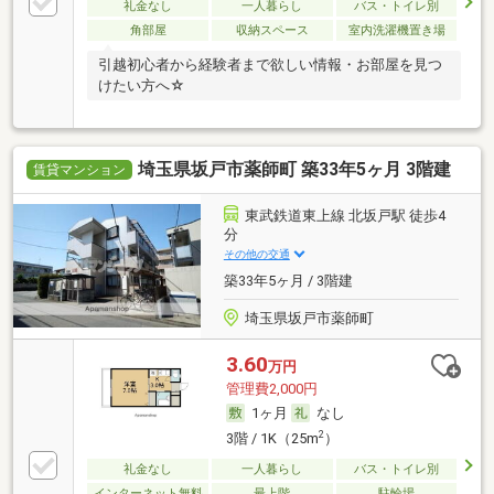
礼金なし
一人暮らし
バス・トイレ別
角部屋
収納スペース
室内洗濯機置き場
引越初心者から経験者まで欲しい情報・お部屋を見つ
けたい方へ☆
埼玉県坂戸市薬師町 築33年5ヶ月 3階建
賃貸マンション
東武鉄道東上線 北坂戸駅 徒歩4
分
その他の交通
築33年5ヶ月 / 3階建
埼玉県坂戸市薬師町
3.60
万円
管理費2,000円
1ヶ月
なし
2
3階 / 1K（25m
）
礼金なし
一人暮らし
バス・トイレ別
インターネット無料
最上階
駐輪場