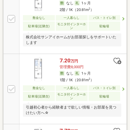
なし
1ヶ月
2
2階 / 1K（20.81m
）
敷金なし
一人暮らし
バス・トイレ別
モニタ付インターホ
駐車場(近隣含)
駐輪場
ン
株式会社サンアイホームがお部屋探しをサポートいた
します
7.20
万円
管理費8,000円
なし
1ヶ月
2
1階 / 1K（20.81m
）
敷金なし
一人暮らし
バス・トイレ別
モニタ付インターホ
駐車場(近隣含)
駐輪場
ン
引越初心者から経験者まで欲しい情報・お部屋を見つ
けたい方へ☆