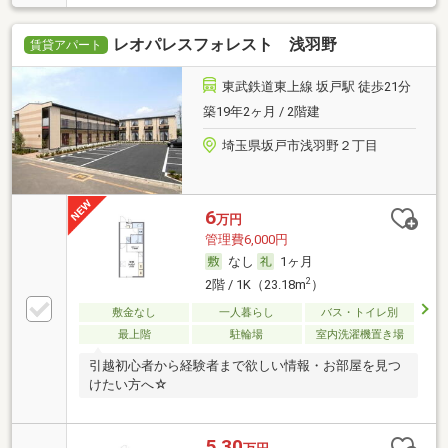
レオパレスフォレスト 浅羽野
賃貸アパート
東武鉄道東上線 坂戸駅 徒歩21分
築19年2ヶ月 / 2階建
埼玉県坂戸市浅羽野２丁目
6
万円
管理費6,000円
なし
1ヶ月
2
2階 / 1K（23.18m
）
敷金なし
一人暮らし
バス・トイレ別
最上階
駐輪場
室内洗濯機置き場
引越初心者から経験者まで欲しい情報・お部屋を見つ
けたい方へ☆
5.30