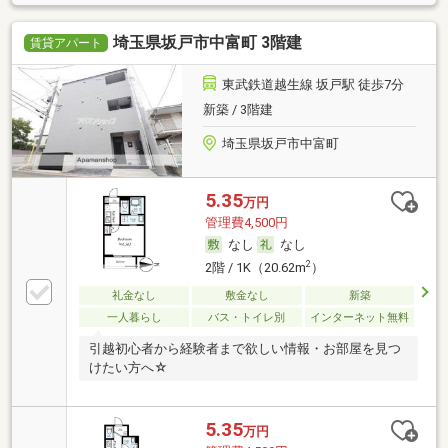
埼玉県坂戸市中富町 3階建
賃貸アパート
東武鉄道越生線 坂戸駅 徒歩7分
新築 / 3階建
埼玉県坂戸市中富町
5.35
万円
管理費4,500円
なし
なし
2
2階 / 1K（20.62m
）
礼金なし
敷金なし
新築
一人暮らし
バス・トイレ別
インターネット無料
引越初心者から経験者まで欲しい情報・お部屋を見つ
けたい方へ☆
5.35
万円