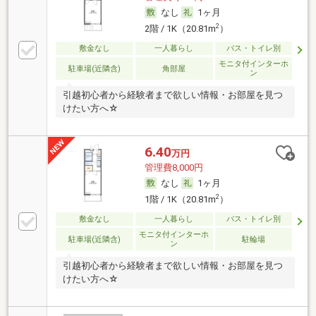
なし
1ヶ月
2
2階 / 1K（20.81m
）
敷金なし
一人暮らし
バス・トイレ別
モニタ付インターホ
駐車場(近隣含)
角部屋
ン
引越初心者から経験者まで欲しい情報・お部屋を見つ
けたい方へ☆
6.40
万円
管理費8,000円
なし
1ヶ月
2
1階 / 1K（20.81m
）
敷金なし
一人暮らし
バス・トイレ別
モニタ付インターホ
駐車場(近隣含)
駐輪場
ン
引越初心者から経験者まで欲しい情報・お部屋を見つ
けたい方へ☆