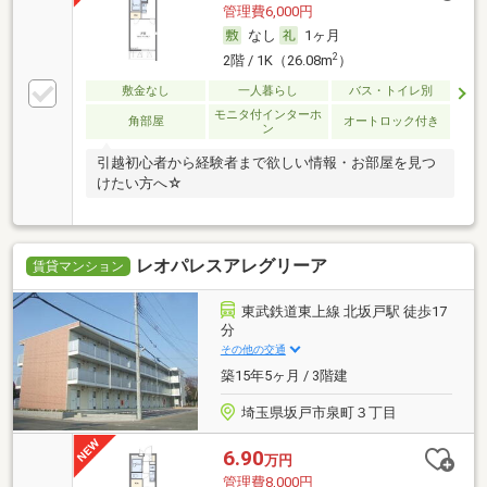
管理費6,000円
なし
1ヶ月
2
2階 / 1K（26.08m
）
敷金なし
一人暮らし
バス・トイレ別
モニタ付インターホ
角部屋
オートロック付き
ン
引越初心者から経験者まで欲しい情報・お部屋を見つ
けたい方へ☆
レオパレスアレグリーア
賃貸マンション
東武鉄道東上線 北坂戸駅 徒歩17
分
その他の交通
築15年5ヶ月 / 3階建
埼玉県坂戸市泉町３丁目
6.90
万円
管理費8,000円