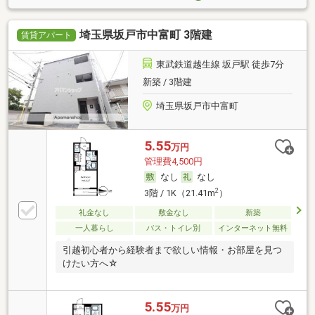
埼玉県坂戸市中富町 3階建
賃貸アパート
東武鉄道越生線 坂戸駅 徒歩7分
新築 / 3階建
埼玉県坂戸市中富町
5.55
万円
管理費4,500円
なし
なし
2
3階 / 1K（21.41m
）
礼金なし
敷金なし
新築
一人暮らし
バス・トイレ別
インターネット無料
引越初心者から経験者まで欲しい情報・お部屋を見つ
けたい方へ☆
5.55
万円