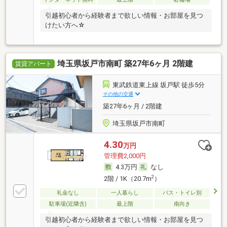
引越初心者から経験者まで欲しい情報・お部屋を見つ
けたい方へ☆
埼玉県坂戸市南町 築27年6ヶ月 2階建
賃貸アパート
東武鉄道東上線 坂戸駅 徒歩5分
その他の交通
築27年6ヶ月 / 2階建
埼玉県坂戸市南町
4.30
万円
管理費2,000円
4.3万円
なし
2
2階 / 1K（20.7m
）
礼金なし
一人暮らし
バス・トイレ別
駐車場(近隣含)
最上階
南向き
引越初心者から経験者まで欲しい情報・お部屋を見つ