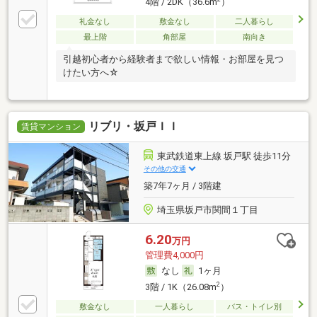
4階 / 2DK（36.6m
）
礼金なし
敷金なし
二人暮らし
最上階
角部屋
南向き
引越初心者から経験者まで欲しい情報・お部屋を見つ
けたい方へ☆
リブリ・坂戸ＩＩ
賃貸マンション
東武鉄道東上線 坂戸駅 徒歩11分
その他の交通
築7年7ヶ月 / 3階建
埼玉県坂戸市関間１丁目
6.20
万円
管理費4,000円
なし
1ヶ月
2
3階 / 1K（26.08m
）
敷金なし
一人暮らし
バス・トイレ別