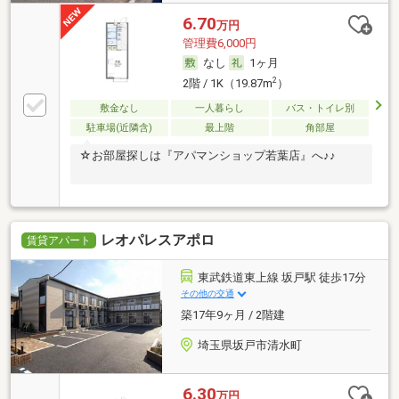
6.70
万円
管理費6,000円
なし
1ヶ月
2
2階 / 1K（19.87m
）
敷金なし
一人暮らし
バス・トイレ別
駐車場(近隣含)
最上階
角部屋
☆お部屋探しは『アパマンショップ若葉店』へ♪♪
レオパレスアポロ
賃貸アパート
東武鉄道東上線 坂戸駅 徒歩17分
その他の交通
築17年9ヶ月 / 2階建
埼玉県坂戸市清水町
6.30
万円