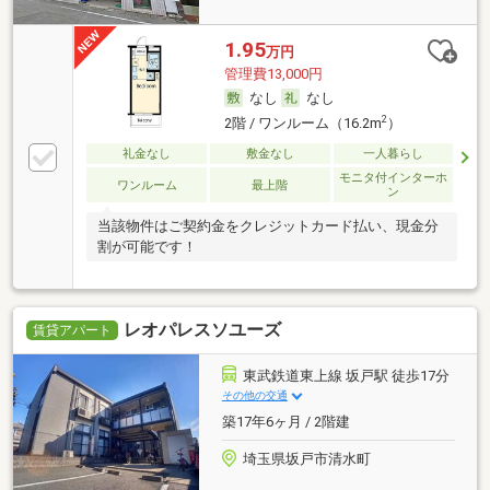
1.95
万円
管理費13,000円
なし
なし
2
2階 / ワンルーム（16.2m
）
礼金なし
敷金なし
一人暮らし
モニタ付インターホ
ワンルーム
最上階
ン
当該物件はご契約金をクレジットカード払い、現金分
割が可能です！
レオパレスソユーズ
賃貸アパート
東武鉄道東上線 坂戸駅 徒歩17分
その他の交通
築17年6ヶ月 / 2階建
埼玉県坂戸市清水町