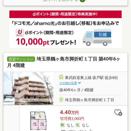
埼玉県鶴ヶ島市脚折町１丁目 築40年6ヶ
賃貸マンション
月 4階建
東武鉄道東上線 坂戸駅 徒歩8分
その他の交通
築40年6ヶ月 / 4階建
埼玉県鶴ヶ島市脚折町１丁目
4.40
万円
管理費3,000円
なし
なし
2