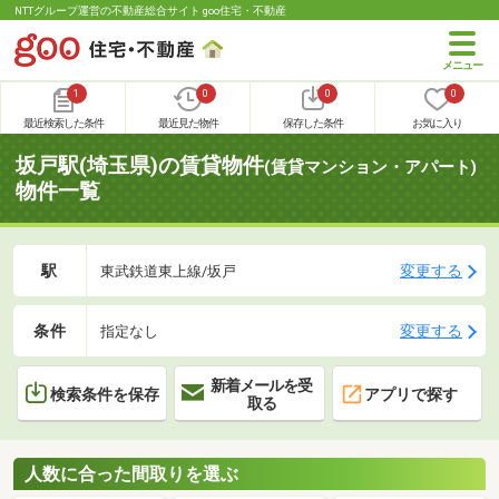
NTTグループ運営の不動産総合サイト goo住宅・不動産
1
0
0
0
最近検索した条件
最近見た物件
保存した条件
お気に入り
坂戸駅(埼玉県)の賃貸物件
(賃貸マンション・アパート)
物件一覧
駅
変更する
東武鉄道東上線/坂戸
条件
変更する
指定なし
新着メールを受
検索条件を保存
アプリで探す
取る
人数に合った間取りを選ぶ