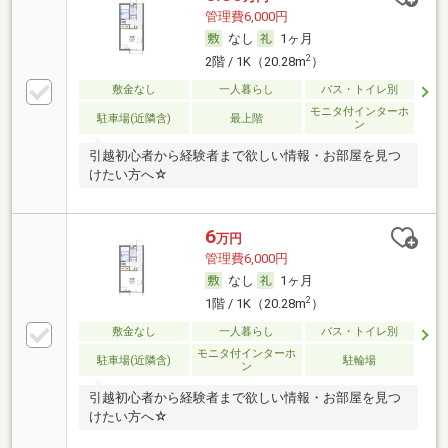
管理費6,000円
なし
1ヶ月
2
2階 / 1K（20.28m
）
敷金なし
一人暮らし
バス・トイレ別
モニタ付インターホ
駐車場(近隣含)
最上階
ン
引越初心者から経験者まで欲しい情報・お部屋を見つ
けたい方へ☆
6
万円
管理費6,000円
なし
1ヶ月
2
1階 / 1K（20.28m
）
敷金なし
一人暮らし
バス・トイレ別
モニタ付インターホ
駐車場(近隣含)
駐輪場
ン
引越初心者から経験者まで欲しい情報・お部屋を見つ
けたい方へ☆