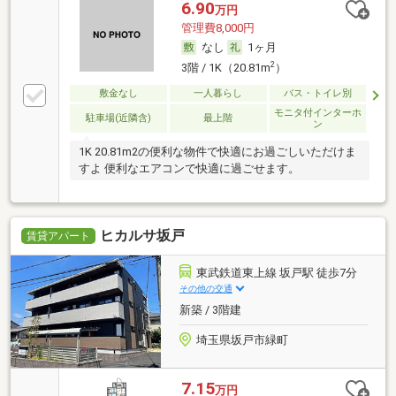
6.90
万円
管理費8,000円
なし
1ヶ月
2
3階 / 1K（20.81m
）
敷金なし
一人暮らし
バス・トイレ別
モニタ付インターホ
駐車場(近隣含)
最上階
ン
1K 20.81m2の便利な物件で快適にお過ごしいただけま
すよ 便利なエアコンで快適に過ごせます。
ヒカルサ坂戸
賃貸アパート
東武鉄道東上線 坂戸駅 徒歩7分
その他の交通
新築 / 3階建
埼玉県坂戸市緑町
7.15
万円