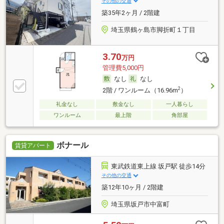
その他の交通
築35年2ヶ月 / 2階建
埼玉県鶴ヶ島市脚折町１丁目
3.70
万円
管理費5,000円
なし
なし
2
2階 / ワンルーム（16.96m
）
礼金なし
敷金なし
一人暮らし
ワンルーム
最上階
角部屋
ボナール
賃貸アパート
東武鉄道東上線 坂戸駅 徒歩14分
その他の交通
築12年10ヶ月 / 2階建
埼玉県坂戸市中富町