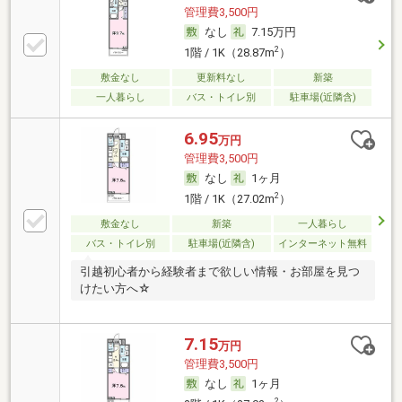
管理費3,500円
なし
7.15万円
2
1階 / 1K（28.87m
）
敷金なし
更新料なし
新築
一人暮らし
バス・トイレ別
駐車場(近隣含)
6.95
万円
管理費3,500円
なし
1ヶ月
2
1階 / 1K（27.02m
）
敷金なし
新築
一人暮らし
バス・トイレ別
駐車場(近隣含)
インターネット無料
引越初心者から経験者まで欲しい情報・お部屋を見つ
けたい方へ☆
7.15
万円
管理費3,500円
なし
1ヶ月
2