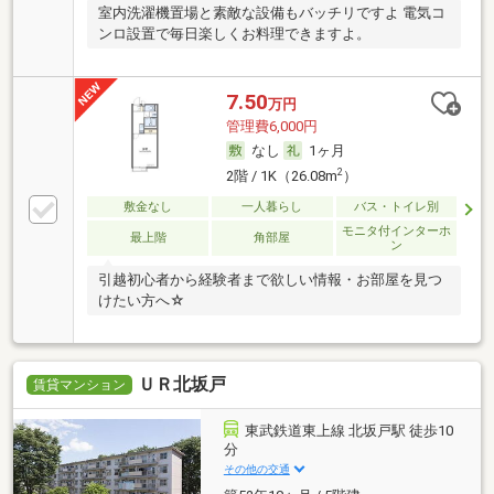
室内洗濯機置場と素敵な設備もバッチリですよ 電気コ
ンロ設置で毎日楽しくお料理できますよ。
7.50
万円
管理費6,000円
なし
1ヶ月
2
2階 / 1K（26.08m
）
敷金なし
一人暮らし
バス・トイレ別
モニタ付インターホ
最上階
角部屋
ン
引越初心者から経験者まで欲しい情報・お部屋を見つ
けたい方へ☆
ＵＲ北坂戸
賃貸マンション
東武鉄道東上線 北坂戸駅 徒歩10
分
その他の交通