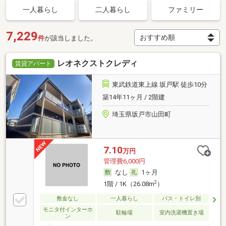
一人暮らし
二人暮らし
ファミリー
7,229
件
が該当しました。
レオネクストクレディ
賃貸アパート
東武鉄道東上線 坂戸駅 徒歩10分
築14年11ヶ月 / 2階建
埼玉県坂戸市山田町
7.10
万円
管理費6,000円
なし
1ヶ月
2
1階 / 1K（26.08m
）
敷金なし
一人暮らし
バス・トイレ別
モニタ付インターホ
駐輪場
室内洗濯機置き場
ン