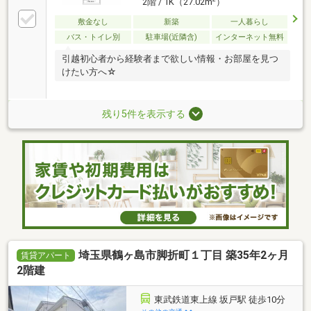
2階 / 1K（27.02m
）
敷金なし
新築
一人暮らし
バス・トイレ別
駐車場(近隣含)
インターネット無料
引越初心者から経験者まで欲しい情報・お部屋を見つ
けたい方へ☆
残り5件を表示する
埼玉県鶴ヶ島市脚折町１丁目 築35年2ヶ月
賃貸アパート
2階建
東武鉄道東上線 坂戸駅 徒歩10分