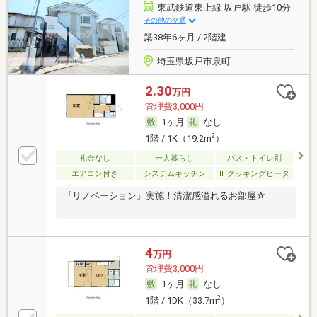
東武鉄道東上線 坂戸駅 徒歩10分
その他の交通
築38年6ヶ月 / 2階建
埼玉県坂戸市泉町
2.30
万円
管理費3,000円
1ヶ月
なし
2
1階 / 1K（19.2m
）
礼金なし
一人暮らし
バス・トイレ別
エアコン付き
システムキッチン
IHクッキングヒータ
『リノベーション』実施！清潔感溢れるお部屋☆
4
万円
管理費3,000円
1ヶ月
なし
2
1階 / 1DK（33.7m
）