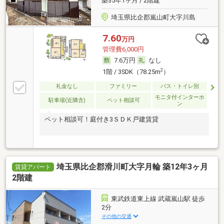
築35年1ヶ月 / 2階建
埼玉県比企郡嵐山町大字川島
7.60
万円
管理費6,000円
7.6万円
なし
2
1階 / 3SDK（78.25m
）
礼金なし
ファミリー
バス・トイレ別
モニタ付インターホ
駐車場(近隣含)
ペット相談可
ン
ペット相談可！庭付き3ＳＤＫ戸建賃貸
埼玉県比企郡滑川町大字月輪 築12年3ヶ月
賃貸アパート
2階建
東武鉄道東上線 武蔵嵐山駅 徒歩
2分
その他の交通