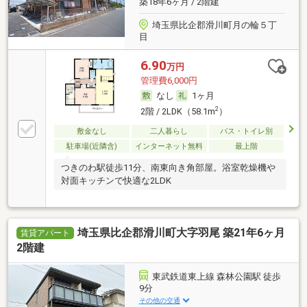
築18年6ヶ月 / 2階建
埼玉県比企郡滑川町月の輪５丁
目
6.90
万円
管理費6,000円
なし
1ヶ月
2
2階 / 2LDK（58.1m
）
敷金なし
二人暮らし
バス・トイレ別
駐車場(近隣含)
インターネット無料
最上階
つきのわ駅徒歩11分、南東向き角部屋。浴室乾燥機や
対面キッチンで快適な2LDK
埼玉県比企郡滑川町大字羽尾 築21年6ヶ月
賃貸アパート
2階建
東武鉄道東上線 森林公園駅 徒歩
9分
その他の交通