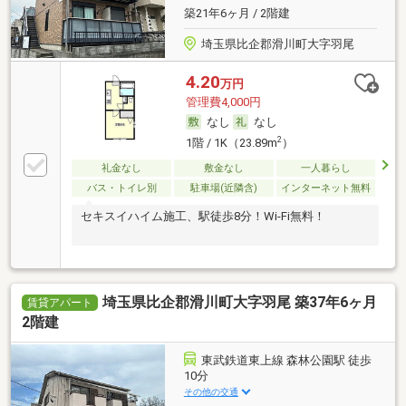
築21年6ヶ月 / 2階建
埼玉県比企郡滑川町大字羽尾
4.20
万円
管理費4,000円
なし
なし
2
1階 / 1K（23.89m
）
礼金なし
敷金なし
一人暮らし
バス・トイレ別
駐車場(近隣含)
インターネット無料
セキスイハイム施工、駅徒歩8分！Wi-Fi無料！
埼玉県比企郡滑川町大字羽尾 築37年6ヶ月
賃貸アパート
2階建
東武鉄道東上線 森林公園駅 徒歩
10分
その他の交通