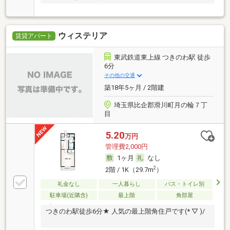
ウィステリア
賃貸アパート
東武鉄道東上線 つきのわ駅 徒歩
6分
その他の交通
築18年5ヶ月 / 2階建
埼玉県比企郡滑川町月の輪７丁
目
5.20
万円
管理費2,000円
1ヶ月
なし
2
2階 / 1K（29.7m
）
礼金なし
一人暮らし
バス・トイレ別
駐車場(近隣含)
最上階
角部屋
つきのわ駅徒歩6分★ 人気の最上階角住戸です(* ▽ )/