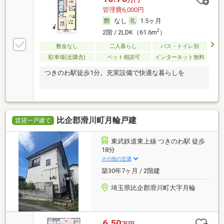
管理費6,000円
なし
1.5ヶ月
2
2階 / 2LDK（61.6m
）
敷金なし
二人暮らし
バス・トイレ別
駐車場(近隣含)
ペット相談可
インターネット無料
つきのわ駅徒歩1分。充実設備で快適な暮らしを
比企郡滑川町月輪戸建
賃貸一戸建て
東武鉄道東上線 つきのわ駅 徒歩
18分
その他の交通
築30年7ヶ月 / 2階建
埼玉県比企郡滑川町大字月輪
6.50