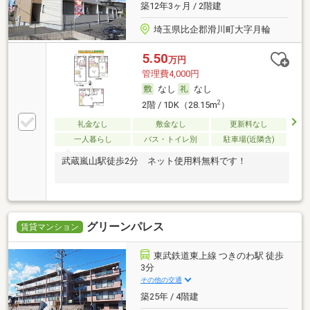
築12年3ヶ月 / 2階建
埼玉県比企郡滑川町大字月輪
5.50
万円
管理費4,000円
なし
なし
2
2階 / 1DK（28.15m
）
礼金なし
敷金なし
更新料なし
一人暮らし
バス・トイレ別
駐車場(近隣含)
武蔵嵐山駅徒歩2分 ネット使用料無料です！
グリーンパレス
賃貸マンション
東武鉄道東上線 つきのわ駅 徒歩
3分
その他の交通
築25年 / 4階建