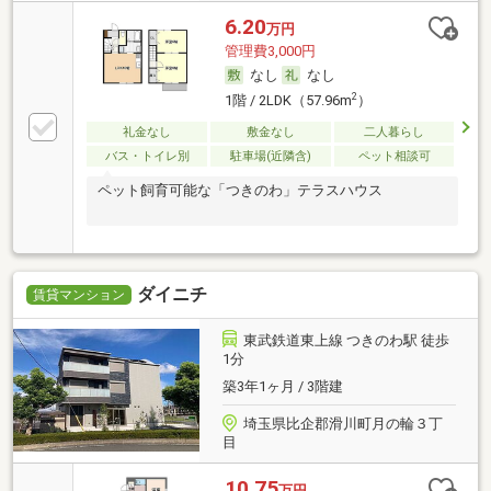
6.20
万円
管理費3,000円
なし
なし
2
1階 / 2LDK（57.96m
）
礼金なし
敷金なし
二人暮らし
バス・トイレ別
駐車場(近隣含)
ペット相談可
ペット飼育可能な「つきのわ」テラスハウス
ダイニチ
賃貸マンション
東武鉄道東上線 つきのわ駅 徒歩
1分
築3年1ヶ月 / 3階建
埼玉県比企郡滑川町月の輪３丁
目
10.75
万円