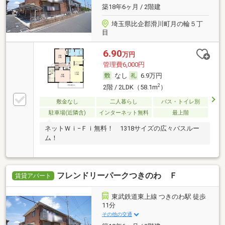
築18年6ヶ月 / 2階建
埼玉県比企郡滑川町月の輪５丁
目
6.90
万円
管理費6,000円
なし
6.9万円
2
2階 / 2LDK（58.1m
）
敷金なし
二人暮らし
バス・トイレ別
駐車場(近隣含)
インターネット無料
最上階
ネットＷｉ−Ｆｉ無料！ 1318サイズの広々バスルー
ム！
フレンドリーパークつきのわ Ｆ
賃貸アパート
東武鉄道東上線 つきのわ駅 徒歩
11分
その他の交通