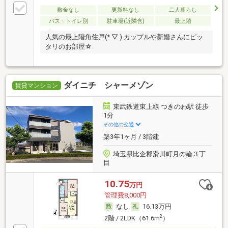
敷金なし
更新料なし
二人暮らし
バス・トイレ別
駐車場(近隣含)
最上階
人気の最上階角住戸(* ▽ ) カップルや新婚さんにピッ
タリのお部屋☆
ダイニチ シャーメゾン
賃貸マンション
東武鉄道東上線 つきのわ駅 徒歩
1分
その他の交通
築3年1ヶ月 / 3階建
埼玉県比企郡滑川町月の輪３丁
目
10.75
万円
管理費8,000円
なし
16.13万円
2
2階 / 2LDK（61.6m
）