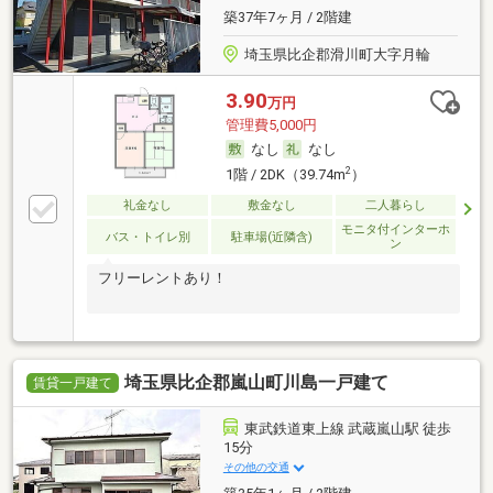
築37年7ヶ月 / 2階建
埼玉県比企郡滑川町大字月輪
3.90
万円
管理費5,000円
なし
なし
2
1階 / 2DK（39.74m
）
礼金なし
敷金なし
二人暮らし
モニタ付インターホ
バス・トイレ別
駐車場(近隣含)
ン
フリーレントあり！
埼玉県比企郡嵐山町川島一戸建て
賃貸一戸建て
東武鉄道東上線 武蔵嵐山駅 徒歩
15分
その他の交通