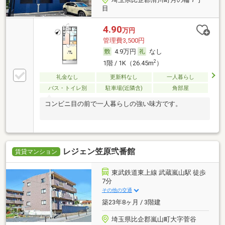
目
4.90
万円
管理費3,500円
4.9万円
なし
2
1階 / 1K（26.45m
）
礼金なし
更新料なし
一人暮らし
バス・トイレ別
駐車場(近隣含)
角部屋
コンビニ目の前で一人暮らしの強い味方です。
レジェン笠原弐番館
賃貸マンション
東武鉄道東上線 武蔵嵐山駅 徒歩
7分
その他の交通
築23年8ヶ月 / 3階建
埼玉県比企郡嵐山町大字菅谷