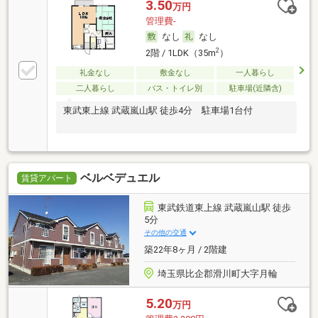
3.50
万円
管理費-
なし
なし
2
2階 / 1LDK（35m
）
礼金なし
敷金なし
一人暮らし
二人暮らし
バス・トイレ別
駐車場(近隣含)
東武東上線 武蔵嵐山駅 徒歩4分 駐車場1台付
ベルベデュエル
賃貸アパート
東武鉄道東上線 武蔵嵐山駅 徒歩
5分
その他の交通
築22年8ヶ月 / 2階建
埼玉県比企郡滑川町大字月輪
5.20
万円