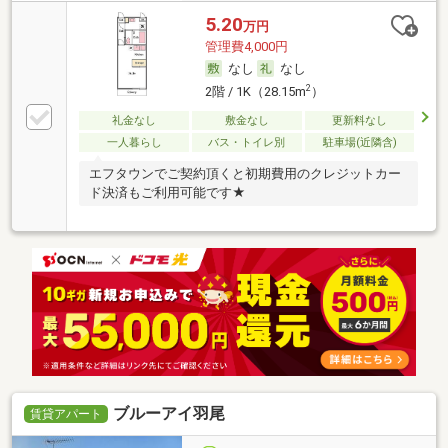
5.20
万円
管理費4,000円
なし
なし
2
2階 / 1K（28.15m
）
礼金なし
敷金なし
更新料なし
一人暮らし
バス・トイレ別
駐車場(近隣含)
エフタウンでご契約頂くと初期費用のクレジットカー
ド決済もご利用可能です★
ブルーアイ羽尾
賃貸アパート