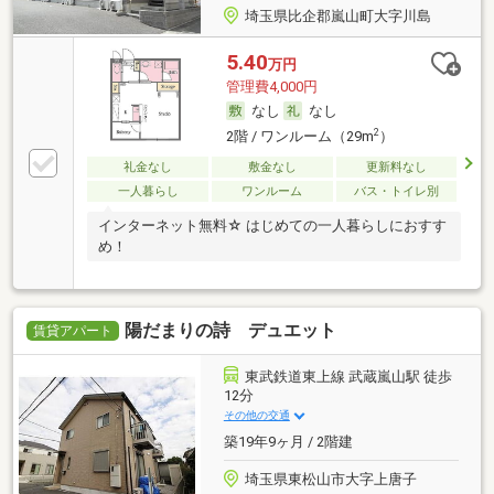
埼玉県比企郡嵐山町大字川島
5.40
万円
管理費4,000円
なし
なし
2
2階 / ワンルーム（29m
）
礼金なし
敷金なし
更新料なし
一人暮らし
ワンルーム
バス・トイレ別
インターネット無料☆ はじめての一人暮らしにおすす
め！
陽だまりの詩 デュエット
賃貸アパート
東武鉄道東上線 武蔵嵐山駅 徒歩
12分
その他の交通
築19年9ヶ月 / 2階建
埼玉県東松山市大字上唐子