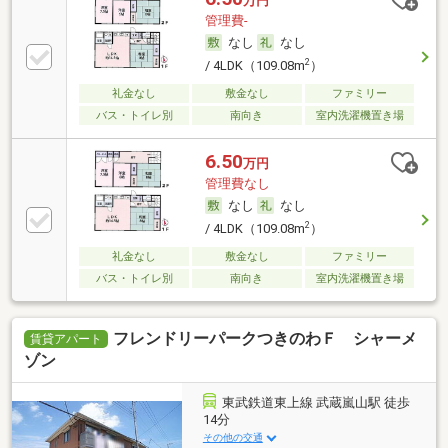
万円
管理費-
なし
なし
2
/ 4LDK（109.08m
）
礼金なし
敷金なし
ファミリー
バス・トイレ別
南向き
室内洗濯機置き場
6.50
万円
管理費なし
なし
なし
2
/ 4LDK（109.08m
）
礼金なし
敷金なし
ファミリー
バス・トイレ別
南向き
室内洗濯機置き場
フレンドリーパークつきのわＦ シャーメ
賃貸アパート
ゾン
東武鉄道東上線 武蔵嵐山駅 徒歩
14分
その他の交通