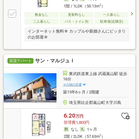
2
1階 / 1LDK（50.13m
）
敷金なし
更新料なし
一人暮らし
二人暮らし
バス・トイレ別
駐車場(近隣含)
インターネット無料☆ カップルや新婚さんにピッタリ
のお部屋☆
サン・マルジュＩ
賃貸アパート
東武鉄道東上線 武蔵嵐山駅 徒歩
16分
その他の交通
築15年6ヶ月 / 2階建
埼玉県比企郡嵐山町大字川島
6.20
万円
管理費1,800円
なし
1ヶ月
2
2階 / 2LDK（57.63m
）