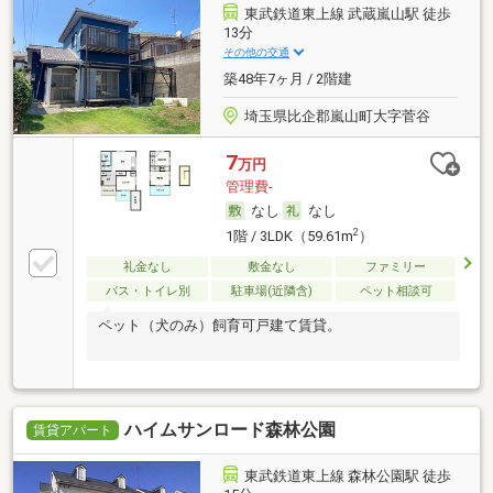
東武鉄道東上線 武蔵嵐山駅 徒歩
13分
その他の交通
築48年7ヶ月 / 2階建
埼玉県比企郡嵐山町大字菅谷
7
万円
管理費-
なし
なし
2
1階 / 3LDK（59.61m
）
礼金なし
敷金なし
ファミリー
バス・トイレ別
駐車場(近隣含)
ペット相談可
ペット（犬のみ）飼育可戸建て賃貸。
ハイムサンロード森林公園
賃貸アパート
東武鉄道東上線 森林公園駅 徒歩