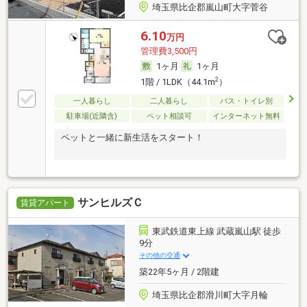
埼玉県比企郡嵐山町大字菅谷
6.10
万円
管理費3,500円
1ヶ月
1ヶ月
2
1階 / 1LDK（44.1m
）
一人暮らし
二人暮らし
バス・トイレ別
駐車場(近隣含)
ペット相談可
インターネット無料
ペットと一緒に新生活をスタート！
サンヒルズＣ
賃貸アパート
東武鉄道東上線 武蔵嵐山駅 徒歩
9分
その他の交通
築22年5ヶ月 / 2階建
埼玉県比企郡滑川町大字月輪