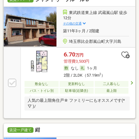
東武鉄道東上線 武蔵嵐山駅 徒歩
12分
その他の交通
築11年3ヶ月 / 2階建
埼玉県比企郡嵐山町大字川島
6.70
万円
管理費3,500円
なし
1ヶ月
2
2階 / 2LDK（57.19m
）
敷金なし
更新料なし
二人暮らし
バス・トイレ別
駐車場(近隣含)
最上階
人気の最上階角住戸☆ ファミリーにもオススメです(*
▽ )/
紺
賃貸一戸建て