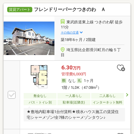
フレンドリーパークつきのわ Ａ
賃貸アパート
東武鉄道東上線 つきのわ駅 徒歩
11分
その他の交通
築18年6ヶ月 / 2階建
埼玉県比企郡滑川町月の輪５丁
目
6.30
万円
管理費6,000円
なし
1ヶ月
2
1階 / 1LDK（47.08m
）
敷金なし
一人暮らし
二人暮らし
バス・トイレ別
駐車場(近隣含)
インターネット無料
★敷地内駐車場1台付賃料★積水ハウス施工の賃貸住
宅シャーメゾン!全7棟のシャーメゾンタウン♪