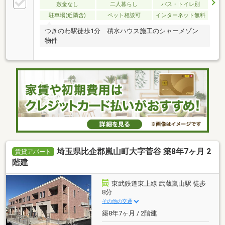
敷金なし
二人暮らし
バス・トイレ別
駐車場(近隣含)
ペット相談可
インターネット無料
つきのわ駅徒歩1分 積水ハウス施工のシャーメゾン
物件
埼玉県比企郡嵐山町大字菅谷 築8年7ヶ月 2
賃貸アパート
階建
東武鉄道東上線 武蔵嵐山駅 徒歩
8分
その他の交通
築8年7ヶ月 / 2階建