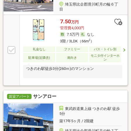
埼玉県比企郡滑川町月の輪６丁
目
7.50
万円
管理費4,000円
7.5万円
なし
2
3階 / 3LDK（66m
）
礼金なし
ファミリー
バス・トイレ別
モニタ付インターホ
駐車場(近隣含)
南向き
ン
つきのわ駅徒歩3分(260ｍ)のマンション
サンアロー
賃貸アパート
東武鉄道東上線 つきのわ駅 徒歩
5分
築17年5ヶ月 / 2階建
埼玉県比企郡滑川町月の輪７丁