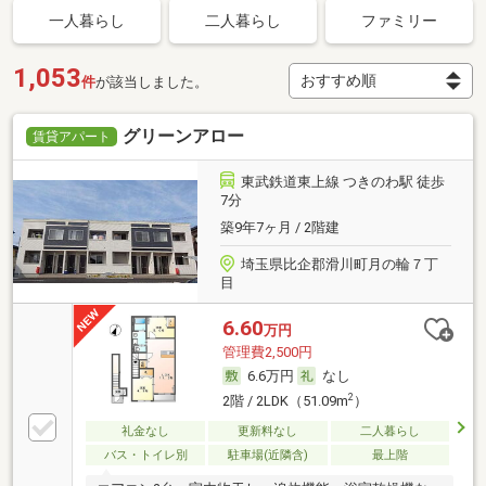
一人暮らし
二人暮らし
ファミリー
1,053
件
が該当しました。
グリーンアロー
賃貸アパート
東武鉄道東上線 つきのわ駅 徒歩
7分
築9年7ヶ月 / 2階建
埼玉県比企郡滑川町月の輪７丁
目
6.60
万円
管理費2,500円
6.6万円
なし
2
2階 / 2LDK（51.09m
）
礼金なし
更新料なし
二人暮らし
バス・トイレ別
駐車場(近隣含)
最上階