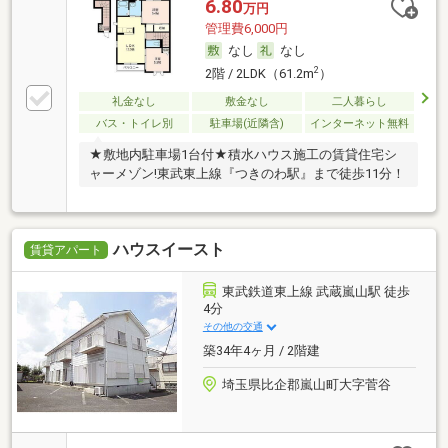
6.80
万円
管理費6,000円
なし
なし
2
2階 / 2LDK（61.2m
）
礼金なし
敷金なし
二人暮らし
バス・トイレ別
駐車場(近隣含)
インターネット無料
★敷地内駐車場1台付★積水ハウス施工の賃貸住宅シ
ャーメゾン!東武東上線『つきのわ駅』まで徒歩11分！
ハウスイースト
賃貸アパート
東武鉄道東上線 武蔵嵐山駅 徒歩
4分
その他の交通
築34年4ヶ月 / 2階建
埼玉県比企郡嵐山町大字菅谷