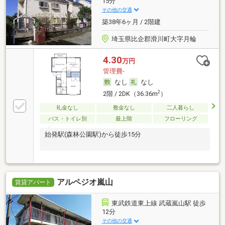
15分
その他の交通
築38年6ヶ月 / 2階建
埼玉県比企郡滑川町大字月輪
4.30
万円
管理費-
なし
なし
2
2階 / 2DK（36.36m
）
礼金なし
敷金なし
二人暮らし
バス・トイレ別
最上階
フローリング
始発駅(森林公園駅)から徒歩15分
アルペジオ嵐山
賃貸アパート
東武鉄道東上線 武蔵嵐山駅 徒歩
12分
その他の交通