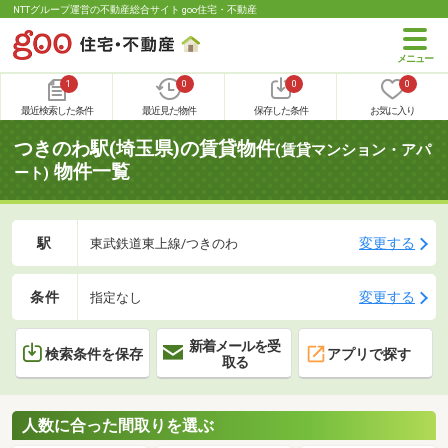
NTTグループ運営の不動産総合サイト goo住宅・不動産
1
0
0
0
最近検索した条件
最近見た物件
保存した条件
お気に入り
つきのわ駅(埼玉県)の賃貸物件
(賃貸マンション・アパ
物件一覧
ート)
駅
変更する
東武鉄道東上線/つきのわ
条件
変更する
指定なし
新着メールを受
検索条件を保存
アプリで探す
取る
人数に合った間取りを選ぶ