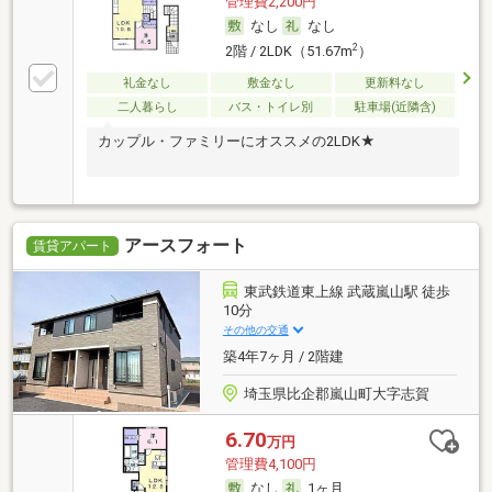
管理費2,200円
なし
なし
2
2階 / 2LDK（51.67m
）
礼金なし
敷金なし
更新料なし
二人暮らし
バス・トイレ別
駐車場(近隣含)
カップル・ファミリーにオススメの2LDK★
アースフォート
賃貸アパート
東武鉄道東上線 武蔵嵐山駅 徒歩
10分
その他の交通
築4年7ヶ月 / 2階建
埼玉県比企郡嵐山町大字志賀
6.70
万円
管理費4,100円
なし
1ヶ月