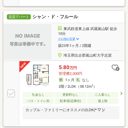
シャン・ド・フルール
賃貸アパート
東武鉄道東上線 武蔵嵐山駅 徒歩
10分
その他の交通
築23年1ヶ月 / 2階建
埼玉県比企郡嵐山町大字志賀
5.80
万円
管理費2,000円
1ヶ月
なし
2
2階 / 2LDK（58.12m
）
礼金なし
更新料なし
二人暮らし
バス・トイレ別
駐車場(近隣含)
最上階
カップル・ファミリーにオススメの2LDK(* ▽ )/