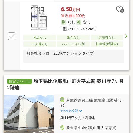
6.50
万円
管理費4,500円
なし
なし
2
1階 / 2LDK（57.2m
）
礼金なし
敷金なし
更新料なし
二人暮らし
バス・トイレ別
駐車場(近隣含)
敷金礼金ゼロ 2LDKマンションタイプ
埼玉県比企郡嵐山町大字志賀 築11年7ヶ月
賃貸アパート
2階建
東武鉄道東上線 武蔵嵐山駅 徒歩
9分
その他の交通
築11年7ヶ月 / 2階建
埼玉県比企郡嵐山町大字志賀