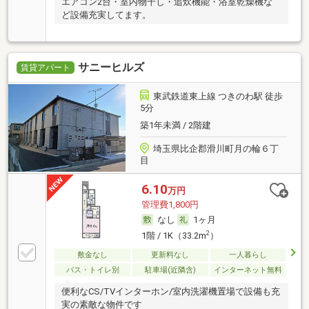
エアコン2台・室内物干し・追炊機能・浴室乾燥機な
ど設備充実してます。
サニーヒルズ
賃貸アパート
東武鉄道東上線 つきのわ駅 徒歩
5分
築1年未満 / 2階建
埼玉県比企郡滑川町月の輪６丁
目
6.10
万円
管理費1,800円
なし
1ヶ月
2
1階 / 1K（33.2m
）
敷金なし
更新料なし
一人暮らし
バス・トイレ別
駐車場(近隣含)
インターネット無料
便利なCS/TVインターホン/室内洗濯機置場で設備も充
実の素敵な物件です