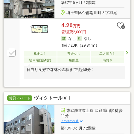
築37年6ヶ月 / 2階建
埼玉県比企郡滑川町大字羽尾
4.20
万円
管理費2,000円
なし
なし
2
1階 / 2DK（29.81m
）
礼金なし
敷金なし
二人暮らし
駐車場(近隣含)
角部屋
南向き
日当り良好で森林公園駅まで徒歩8分！
ヴィクトールＶＩ
賃貸アパート
東武鉄道東上線 武蔵嵐山駅 徒歩
11分
その他の交通
築13年3ヶ月 / 2階建