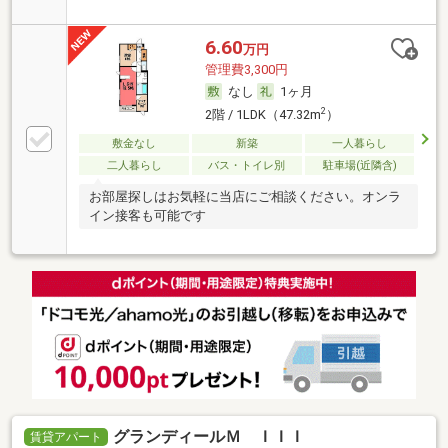
6.60
万円
管理費3,300円
なし
1ヶ月
2
2階 / 1LDK（47.32m
）
敷金なし
新築
一人暮らし
二人暮らし
バス・トイレ別
駐車場(近隣含)
お部屋探しはお気軽に当店にご相談ください。オンラ
イン接客も可能です
グランディールＭ ＩＩＩ
賃貸アパート