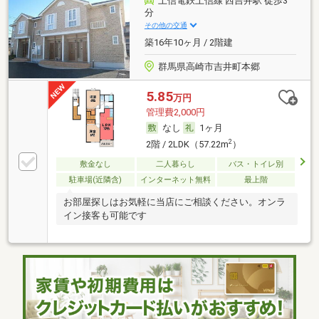
上信電鉄上信線 西吉井駅 徒歩3
分
その他の交通
築16年10ヶ月 / 2階建
群馬県高崎市吉井町本郷
5.85
万円
管理費2,000円
なし
1ヶ月
2
2階 / 2LDK（57.22m
）
敷金なし
二人暮らし
バス・トイレ別
駐車場(近隣含)
インターネット無料
最上階
お部屋探しはお気軽に当店にご相談ください。オンラ
イン接客も可能です