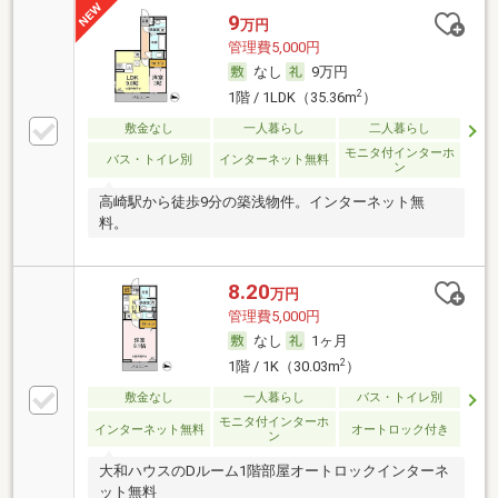
9
万円
管理費5,000円
なし
9万円
2
1階 / 1LDK（35.36m
）
敷金なし
一人暮らし
二人暮らし
モニタ付インターホ
バス・トイレ別
インターネット無料
ン
高崎駅から徒歩9分の築浅物件。インターネット無
料。
8.20
万円
管理費5,000円
なし
1ヶ月
2
1階 / 1K（30.03m
）
敷金なし
一人暮らし
バス・トイレ別
モニタ付インターホ
インターネット無料
オートロック付き
ン
大和ハウスのDルーム1階部屋オートロックインターネ
ット無料