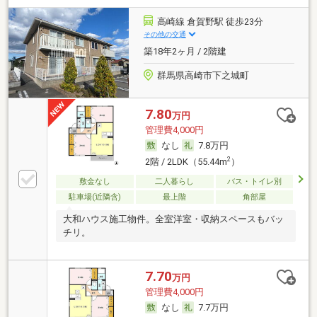
高崎線 倉賀野駅 徒歩23分
その他の交通
築18年2ヶ月 / 2階建
群馬県高崎市下之城町
7.80
万円
管理費4,000円
なし
7.8万円
2
2階 / 2LDK（55.44m
）
敷金なし
二人暮らし
バス・トイレ別
駐車場(近隣含)
最上階
角部屋
大和ハウス施工物件。全室洋室・収納スペースもバッ
チリ。
7.70
万円
管理費4,000円
なし
7.7万円