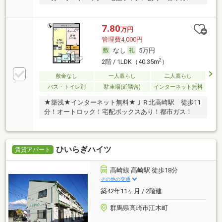
7.80
万円
管理費4,000円
なし
5万円
2
2階 / 1LDK（40.35m
）
敷金なし
一人暮らし
二人暮らし
バス・トイレ別
駐車場(近隣含)
インターネット無料
★築浅★インターネット無料★ＪＲ北高崎駅 徒歩11
分！オートロック！宅配ボックスあり！都市ガス！
ひいらぎハイツ
賃貸アパート
高崎線 高崎駅 徒歩18分
その他の交通
築42年11ヶ月 / 2階建
群馬県高崎市江木町