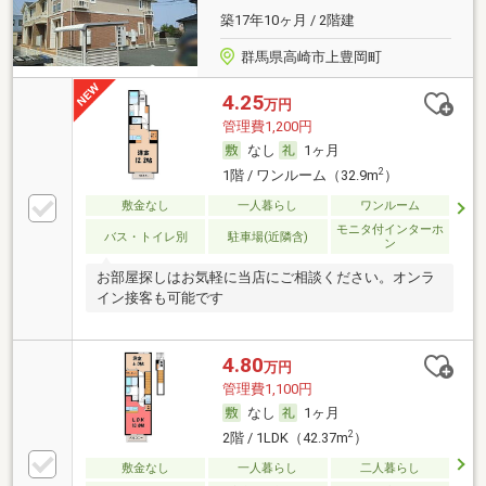
築17年10ヶ月 / 2階建
群馬県高崎市上豊岡町
4.25
万円
管理費1,200円
なし
1ヶ月
2
1階 / ワンルーム（32.9m
）
敷金なし
一人暮らし
ワンルーム
モニタ付インターホ
バス・トイレ別
駐車場(近隣含)
ン
お部屋探しはお気軽に当店にご相談ください。オンラ
イン接客も可能です
4.80
万円
管理費1,100円
なし
1ヶ月
2
2階 / 1LDK（42.37m
）
敷金なし
一人暮らし
二人暮らし