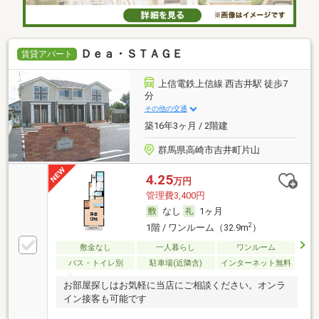
Ｄｅａ・ＳＴＡＧＥ
賃貸アパート
上信電鉄上信線 西吉井駅 徒歩7
分
その他の交通
築16年3ヶ月 / 2階建
群馬県高崎市吉井町片山
4.25
万円
管理費3,400円
なし
1ヶ月
2
1階 / ワンルーム（32.9m
）
敷金なし
一人暮らし
ワンルーム
バス・トイレ別
駐車場(近隣含)
インターネット無料
お部屋探しはお気軽に当店にご相談ください。オンラ
イン接客も可能です