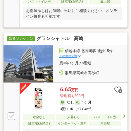
バス・トイレ別
駐車場(近隣含)
最上階
お部屋探しはお気軽に当店にご相談ください。オンラ
イン接客も可能です
グランシャトル 高崎
賃貸マンション
信越本線 北高崎駅 徒歩15分
その他の交通
築3年7ヶ月 / 9階建
群馬県高崎市高砂町
6.65
万円
管理費4,200円
なし
1ヶ月
2
3階 / 1K（27.84m
）
敷金なし
一人暮らし
バス・トイレ別
駐車場(近隣含)
インターネット無料
角部屋