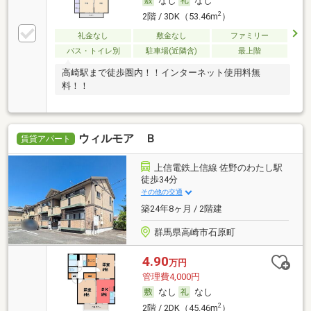
なし
なし
2
2階 / 3DK（53.46m
）
礼金なし
敷金なし
ファミリー
バス・トイレ別
駐車場(近隣含)
最上階
高崎駅まで徒歩圏内！！インターネット使用料無
料！！
ウィルモア Ｂ
賃貸アパート
上信電鉄上信線 佐野のわたし駅
徒歩34分
その他の交通
築24年8ヶ月 / 2階建
群馬県高崎市石原町
4.90
万円
管理費4,000円
なし
なし
2
2階 / 2DK（45.46m
）