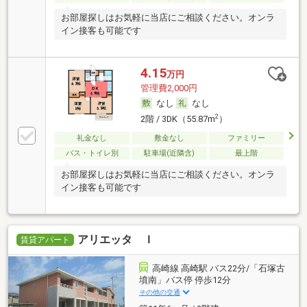
お部屋探しはお気軽に当店にご相談ください。オンラ
イン接客も可能です
4.15
万円
管理費2,000円
なし
なし
2
2階 / 3DK（55.87m
）
礼金なし
敷金なし
ファミリー
バス・トイレ別
駐車場(近隣含)
最上階
お部屋探しはお気軽に当店にご相談ください。オンラ
イン接客も可能です
アリエッタ Ｉ
賃貸アパート
高崎線 高崎駅 バス22分/「石塚古
墳南」バス停 停歩12分
その他の交通