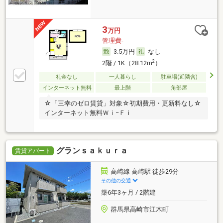
3
万円
管理費-
3.5万円
なし
2
2階 / 1K（28.12m
）
礼金なし
一人暮らし
駐車場(近隣含)
インターネット無料
最上階
角部屋
☆「三幸のゼロ賃貸」対象☆初期費用・更新料なし☆
インターネット無料Ｗｉ−Ｆｉ
グランｓａｋｕｒａ
賃貸アパート
高崎線 高崎駅 徒歩29分
その他の交通
築6年3ヶ月 / 2階建
群馬県高崎市江木町