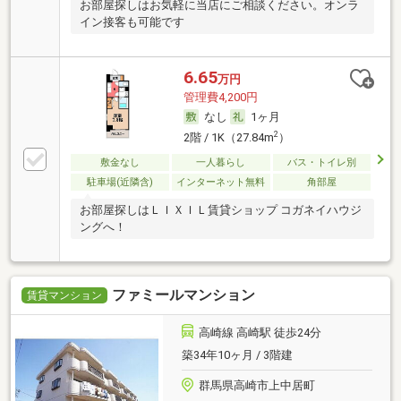
お部屋探しはお気軽に当店にご相談ください。オンラ
イン接客も可能です
6.65
万円
管理費4,200円
なし
1ヶ月
2
2階 / 1K（27.84m
）
敷金なし
一人暮らし
バス・トイレ別
駐車場(近隣含)
インターネット無料
角部屋
お部屋探しはＬＩＸＩＬ賃貸ショップ コガネイハウジ
ングへ！
ファミールマンション
賃貸マンション
高崎線 高崎駅 徒歩24分
築34年10ヶ月 / 3階建
群馬県高崎市上中居町