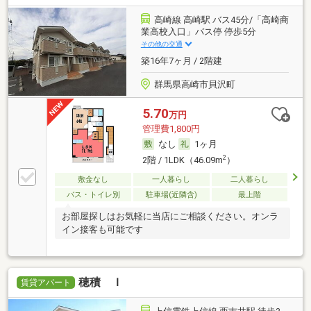
高崎線 高崎駅 バス45分/「高崎商
業高校入口」バス停 停歩5分
その他の交通
築16年7ヶ月 / 2階建
群馬県高崎市貝沢町
5.70
万円
管理費1,800円
なし
1ヶ月
2
2階 / 1LDK（46.09m
）
敷金なし
一人暮らし
二人暮らし
バス・トイレ別
駐車場(近隣含)
最上階
お部屋探しはお気軽に当店にご相談ください。オンラ
イン接客も可能です
穂積 Ｉ
賃貸アパート