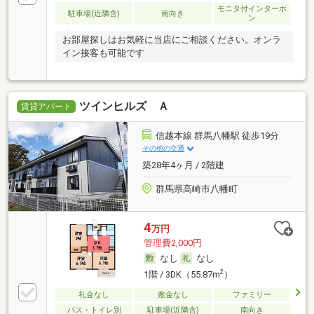
モニタ付インターホ
駐車場(近隣含)
南向き
ン
お部屋探しはお気軽に当店にご相談ください。オンラ
イン接客も可能です
ツインヒルズ Ａ
賃貸アパート
信越本線 群馬八幡駅 徒歩19分
その他の交通
築28年4ヶ月 / 2階建
群馬県高崎市八幡町
4
万円
管理費2,000円
なし
なし
2
1階 / 3DK（55.87m
）
礼金なし
敷金なし
ファミリー
バス・トイレ別
駐車場(近隣含)
南向き