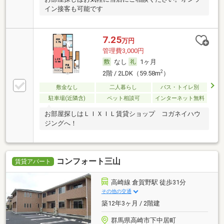
イン接客も可能です
7.25
万円
管理費3,000円
なし
1ヶ月
2
2階 / 2LDK（59.58m
）
敷金なし
二人暮らし
バス・トイレ別
駐車場(近隣含)
ペット相談可
インターネット無料
お部屋探しはＬＩＸＩＬ賃貸ショップ コガネイハウ
ジングへ！
コンフォート三山
賃貸アパート
高崎線 倉賀野駅 徒歩31分
その他の交通
築12年3ヶ月 / 2階建
群馬県高崎市下中居町