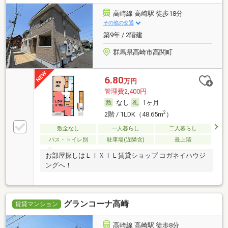
高崎線 高崎駅 徒歩18分
その他の交通
築9年 / 2階建
群馬県高崎市高関町
6.80
万円
管理費2,400円
なし
1ヶ月
2
2階 / 1LDK（48.65m
）
敷金なし
一人暮らし
二人暮らし
バス・トイレ別
駐車場(近隣含)
最上階
お部屋探しはＬＩＸＩＬ賃貸ショップ コガネイハウジ
ングへ！
グランコーナ高崎
賃貸マンション
高崎線 高崎駅 徒歩8分