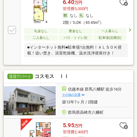
6.40
万円
管理費5,000円
なし
なし
2
2階 / 1LDK（45.45m
）
礼金なし
敷金なし
一人暮らし
二人暮らし
バス・トイレ別
駐車場(近隣含)
■インターネット無料■駐車場1台無料！ＡＬＳＯＫ搭
載！追い焚き、浴室乾燥機、温水洗浄便座付き！
コスモス ＩＩ
賃貸アパート
信越本線 群馬八幡駅 徒歩16分
その他の交通
築12年7ヶ月 / 2階建
群馬県高崎市八幡町
5.95
万円
管理費2,400円