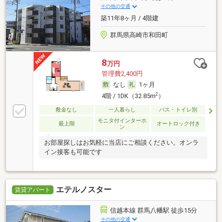
その他の交通
築11年8ヶ月 / 4階建
群馬県高崎市和田町
8
万円
管理費2,400円
なし
1ヶ月
2
4階 / 1DK（32.85m
）
敷金なし
一人暮らし
バス・トイレ別
モニタ付インターホ
最上階
オートロック付き
ン
お部屋探しはお気軽に当店にご相談ください。オンラ
イン接客も可能です
エテルノスター
賃貸アパート
信越本線 群馬八幡駅 徒歩15分
その他の交通