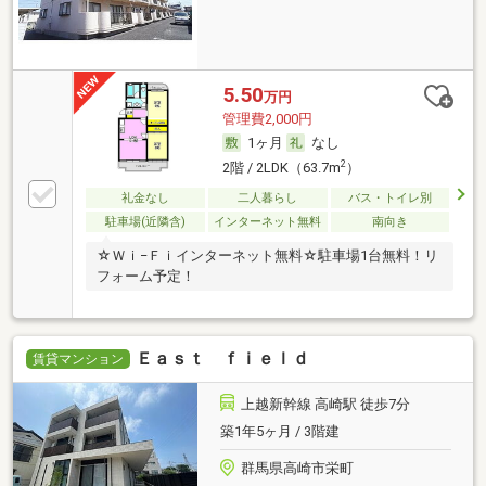
5.50
万円
管理費2,000円
1ヶ月
なし
2
2階 / 2LDK（63.7m
）
礼金なし
二人暮らし
バス・トイレ別
駐車場(近隣含)
インターネット無料
南向き
☆Ｗｉ−Ｆｉインターネット無料☆駐車場1台無料！リ
フォーム予定！
Ｅａｓｔ ｆｉｅｌｄ
賃貸マンション
上越新幹線 高崎駅 徒歩7分
築1年5ヶ月 / 3階建
群馬県高崎市栄町