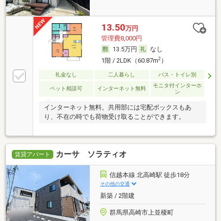
13.50
万円
管理費8,000円
13.5万円
なし
2
1階 / 2LDK（60.87m
）
礼金なし
二人暮らし
バス・トイレ別
モニタ付インターホ
ペット相談可
インターネット無料
ン
インターネット無料。共用部には宅配ボックスもあ
り、不在の時でも荷物受け取ることができます。
カーサ ソラティオ
賃貸アパート
信越本線 北高崎駅 徒歩18分
その他の交通
新築 / 2階建
群馬県高崎市上並榎町