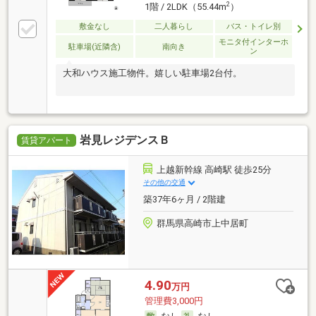
2
1階 / 2LDK（55.44m
）
敷金なし
二人暮らし
バス・トイレ別
モニタ付インターホ
駐車場(近隣含)
南向き
ン
大和ハウス施工物件。嬉しい駐車場2台付。
岩見レジデンスＢ
賃貸アパート
上越新幹線 高崎駅 徒歩25分
その他の交通
築37年6ヶ月 / 2階建
群馬県高崎市上中居町
4.90
万円
管理費3,000円