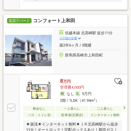
コンフォート上和田
賃貸アパート
信越本線 北高崎駅 徒歩11分
その他の交通
築2年6ヶ月 / 3階建
群馬県高崎市上和田町
8
万円
管理費4,000円
なし
5万円
2
2階 / 1LDK（41.94m
）
敷金なし
一人暮らし
二人暮らし
バス・トイレ別
駐車場(近隣含)
インターネット無料
★築浅★インターネット無料★ＪＲ北高崎駅から徒歩
11分！オートロック！宅配ボックスあり！都市ガス！