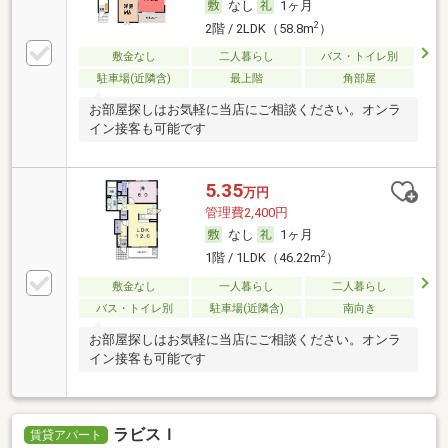
なし
1ヶ月
2
2階 / 2LDK（58.8m
）
敷金なし
二人暮らし
バス・トイレ別
駐車場(近隣含)
最上階
角部屋
お部屋探しはお気軽に当店にご相談ください。オンラ
イン接客も可能です
5.35
万円
管理費2,400円
なし
1ヶ月
2
1階 / 1LDK（46.22m
）
敷金なし
一人暮らし
二人暮らし
バス・トイレ別
駐車場(近隣含)
南向き
お部屋探しはお気軽に当店にご相談ください。オンラ
イン接客も可能です
ラビスＩ
賃貸アパート