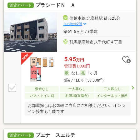
プラシードＮ Ａ
賃貸アパート
信越本線 北高崎駅 徒歩25分
その他の交通
築6年6ヶ月 / 3階建
群馬県高崎市八千代町４丁目
5.95
万円
管理費1,800円
なし
1ヶ月
2
3階 / 1LDK（53.33m
）
敷金なし
一人暮らし
二人暮らし
バス・トイレ別
駐車場(近隣含)
インターネット無料
お部屋探しはお気軽に当店にご相談ください。オンラ
イン接客も可能です
ブエナ スエルテ
賃貸アパート