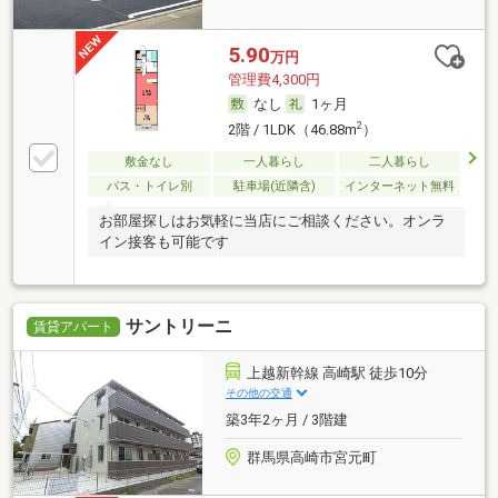
5.90
万円
管理費4,300円
なし
1ヶ月
2
2階 / 1LDK（46.88m
）
敷金なし
一人暮らし
二人暮らし
バス・トイレ別
駐車場(近隣含)
インターネット無料
お部屋探しはお気軽に当店にご相談ください。オンラ
イン接客も可能です
サントリーニ
賃貸アパート
上越新幹線 高崎駅 徒歩10分
その他の交通
築3年2ヶ月 / 3階建
群馬県高崎市宮元町