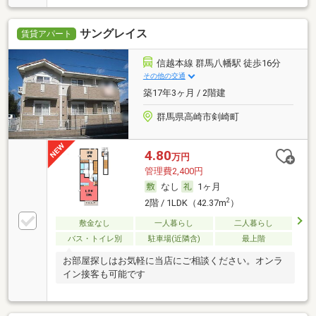
サングレイス
賃貸アパート
信越本線 群馬八幡駅 徒歩16分
その他の交通
築17年3ヶ月 / 2階建
群馬県高崎市剣崎町
4.80
万円
管理費2,400円
なし
1ヶ月
2
2階 / 1LDK（42.37m
）
敷金なし
一人暮らし
二人暮らし
バス・トイレ別
駐車場(近隣含)
最上階
お部屋探しはお気軽に当店にご相談ください。オンラ
イン接客も可能です