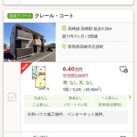
クレール・コート
賃貸アパート
高崎線 高崎駅 徒歩3.2km
築11年7ヶ月 / 2階建
群馬県高崎市石原町
6.40
万円
管理費5,000円
なし
なし
2
1階 / 1LDK（45.45m
）
礼金なし
敷金なし
一人暮らし
二人暮らし
バス・トイレ別
駐車場(近隣含)
大和ハウス施工物件。インターネット無料。