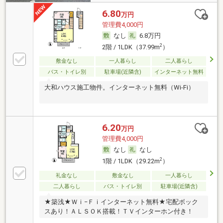
6.80
万円
管理費4,000円
なし
6.8万円
2
2階 / 1LDK（37.99m
）
敷金なし
一人暮らし
二人暮らし
バス・トイレ別
駐車場(近隣含)
インターネット無料
大和ハウス施工物件。インターネット無料（Wi-Fi）
6.20
万円
管理費4,000円
なし
なし
2
1階 / 1LDK（29.22m
）
礼金なし
敷金なし
一人暮らし
二人暮らし
バス・トイレ別
駐車場(近隣含)
★築浅★Ｗｉ−Ｆｉインターネット無料★宅配ボック
スあり！ＡＬＳＯＫ搭載！ＴＶインターホン付き！