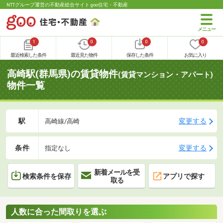
NTTグループ運営の不動産総合サイト goo住宅・不動産
1
0
0
0
最近検索した条件
最近見た物件
保存した条件
お気に入り
高崎駅(群馬県)の賃貸物件
(賃貸マンション・アパート)
物件一覧
駅
変更する
高崎線/高崎
条件
変更する
指定なし
新着メールを受
検索条件を保存
アプリで探す
取る
人数に合った間取りを選ぶ