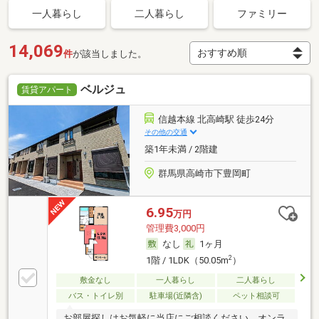
一人暮らし
二人暮らし
ファミリー
14,069
件
が該当しました。
ベルジュ
賃貸アパート
信越本線 北高崎駅 徒歩24分
その他の交通
築1年未満 / 2階建
群馬県高崎市下豊岡町
6.95
万円
管理費3,000円
なし
1ヶ月
2
1階 / 1LDK（50.05m
）
敷金なし
一人暮らし
二人暮らし
バス・トイレ別
駐車場(近隣含)
ペット相談可
お部屋探しはお気軽に当店にご相談ください。オンラ