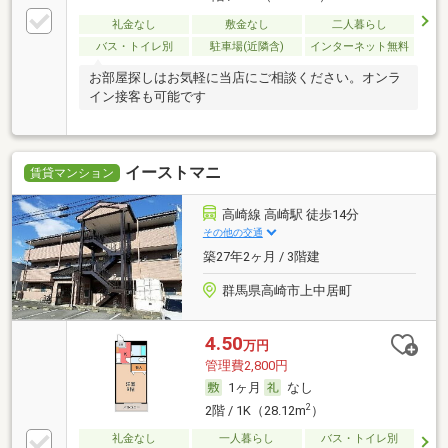
礼金なし
敷金なし
二人暮らし
バス・トイレ別
駐車場(近隣含)
インターネット無料
お部屋探しはお気軽に当店にご相談ください。オンラ
イン接客も可能です
イーストマニ
賃貸マンション
高崎線 高崎駅 徒歩14分
その他の交通
築27年2ヶ月 / 3階建
群馬県高崎市上中居町
4.50
万円
管理費2,800円
1ヶ月
なし
2
2階 / 1K（28.12m
）
礼金なし
一人暮らし
バス・トイレ別