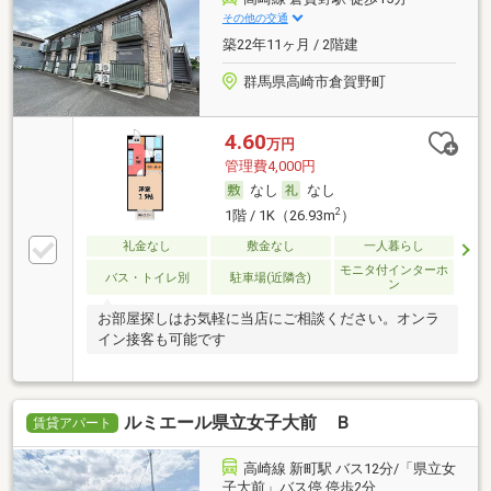
その他の交通
築22年11ヶ月 / 2階建
群馬県高崎市倉賀野町
4.60
万円
管理費4,000円
なし
なし
2
1階 / 1K（26.93m
）
礼金なし
敷金なし
一人暮らし
モニタ付インターホ
バス・トイレ別
駐車場(近隣含)
ン
お部屋探しはお気軽に当店にご相談ください。オンラ
イン接客も可能です
ルミエール県立女子大前 Ｂ
賃貸アパート
高崎線 新町駅 バス12分/「県立女
子大前」バス停 停歩2分