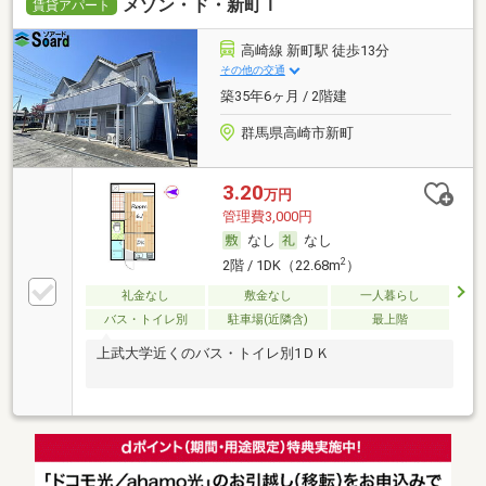
メゾン・ド・新町Ｉ
賃貸アパート
高崎線 新町駅 徒歩13分
その他の交通
築35年6ヶ月 / 2階建
群馬県高崎市新町
3.20
万円
管理費3,000円
なし
なし
2
2階 / 1DK（22.68m
）
礼金なし
敷金なし
一人暮らし
バス・トイレ別
駐車場(近隣含)
最上階
上武大学近くのバス・トイレ別1ＤＫ