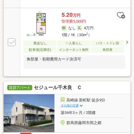
5.20
万円
管理費5,000円
なし
4万円
2
1階 / 1K（30m
）
敷金なし
一人暮らし
バス・トイレ別
駐車場(近隣含)
インターネット無料
角部屋
角部屋・初期費用カード決済可
セジュール千木良 Ｃ
賃貸アパート
高崎線 新町駅 徒歩9分
その他の交通
築36年3ヶ月 / 2階建
群馬県藤岡市岡之郷