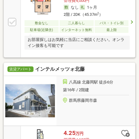
管理費4,000円
なし
1ヶ月
2
2階 / 2DK（45.37m
）
敷金なし
二人暮らし
バス・トイレ別
駐車場(近隣含)
インターネット無料
最上階
お部屋探しはお気軽に当店にご相談ください。オンラ
イン接客も可能です
インテルメッツォ北藤
賃貸アパート
八高線 北藤岡駅 徒歩6分
築16年 / 2階建
群馬県藤岡市森
4.25
万円