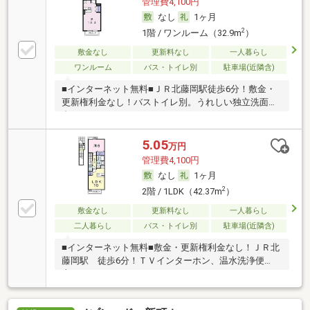
管理費4,100円
なし
1ヶ月
2
1階 / ワンルーム（32.9m
）
敷金なし
更新料なし
一人暮らし
ワンルーム
バス・トイレ別
駐車場(近隣含)
■インターネット無料■ＪＲ北藤岡駅徒歩6分！敷金・
更新権利金なし！バストイレ別。うれしい独立洗面
台！
5.05
万円
管理費4,100円
なし
1ヶ月
2
2階 / 1LDK（42.37m
）
敷金なし
更新料なし
一人暮らし
二人暮らし
バス・トイレ別
駐車場(近隣含)
■インターネット無料■敷金・更新権利金なし！ＪＲ北
藤岡駅 徒歩6分！ＴＶインターホン、温水洗浄便
座！