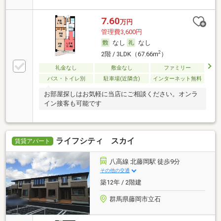
7.60
万円
管理費3,600円
なし
なし
2
2階 / 3LDK（67.66m
）
礼金なし
敷金なし
ファミリー
バス・トイレ別
駐車場(近隣含)
インターネット無料
お部屋探しはお気軽に当店にご相談ください。オンラ
イン接客も可能です
ライフシティ スカイ
賃貸アパート
八高線 北藤岡駅 徒歩9分
その他の交通
築12年 / 2階建
群馬県藤岡市立石