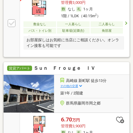
管理費3,000円
なし
1ヶ月
2
1階 / 1LDK（40.15m
）
敷金なし
一人暮らし
二人暮らし
バス・トイレ別
駐車場(近隣含)
角部屋
お部屋探しはお気軽に当店にご相談ください。オンラ
イン接客も可能です
Ｓｕｎ Ｆｒｏｕｇｅ ＩＶ
賃貸アパート
高崎線 新町駅 徒歩13分
その他の交通
築1年 / 2階建
群馬県藤岡市岡之郷
6.70
万円
管理費3,900円
なし
1ヶ月