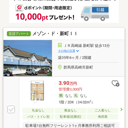
メゾン・ド・新町ＩＩ
賃貸アパート
ＪＲ高崎線 新町駅 徒歩13分
その他の交通
築35年6ヶ月 / 2階建
群馬県高崎市新町
3.90
万円
管理費3,000円
なし
なし
2
1階 / 2DK（34.02m
）
礼金なし
敷金なし
二人暮らし
バス・トイレ別
駐車場(近隣含)
角部屋
駐車場1台無料フリーレント1ヶ月事務所利用ご相談可