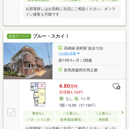
お部屋探しはお気軽に当店にご相談ください。オンラ
イン接客も可能です
ブルー・スカイＩ
賃貸アパート
高崎線 新町駅 徒歩12分
その他の交通
築15年3ヶ月 / 2階建
群馬県藤岡市岡之郷
4.80
万円
管理費4,100円
なし
1ヶ月
2
1階 / 1LDK（37.13m
）
敷金なし
一人暮らし
二人暮らし
バス・トイレ別
駐車場(近隣含)
角部屋
お部屋探しはお気軽に当店にご相談ください。オンラ