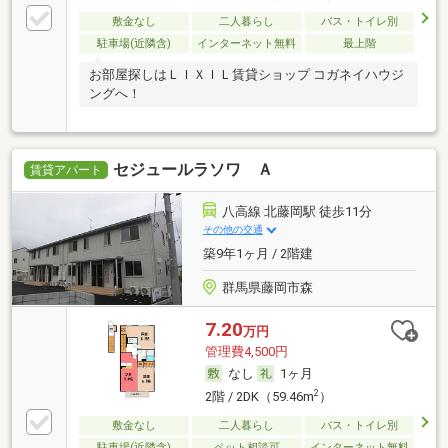
敷金なし
二人暮らし
バス・トイレ別
駐車場(近隣含)
インターネット無料
最上階
お部屋探しはＬＩＸＩＬ賃貸ショップ コガネイハウジ
ングへ！
セジュールラソワ Ａ
賃貸アパート
八高線 北藤岡駅 徒歩11分
その他の交通
築9年1ヶ月 / 2階建
群馬県藤岡市森
7.20
万円
管理費4,500円
なし
1ヶ月
2
2階 / 2DK（59.46m
）
敷金なし
二人暮らし
バス・トイレ別
駐車場(近隣含)
ペット相談可
インターネット無料