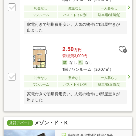
礼金なし
敷金なし
一人暮らし
ワンルーム
バス・トイレ別
駐車場(近隣含)
家電付きで初期費用安い。人気の物件に1部屋空きが
出ました
2.50
万円
管理費3,000円
なし
なし
2
1階 / ワンルーム（20.07m
）
礼金なし
敷金なし
一人暮らし
ワンルーム
バス・トイレ別
駐車場(近隣含)
家電付きで初期費用安い。人気の物件に1部屋空きが
出ました
メゾン・ド・Ｋ
賃貸アパート
高崎線 倉賀野駅 徒歩15分