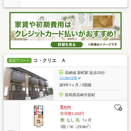
コ・クリエ Ａ
賃貸アパート
高崎線 新町駅 徒歩20分
その他の交通
築9年1ヶ月 / 2階建
群馬県高崎市新町
5
万円
管理費3,500円
なし
1ヶ月
2
1階 / 1K（29.8m
）