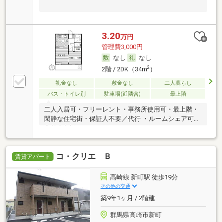
3.20
万円
管理費3,000円
なし
なし
2
2階 / 2DK（34m
）
礼金なし
敷金なし
二人暮らし
バス・トイレ別
駐車場(近隣含)
最上階
二人入居可・フリーレント・事務所使用可・最上階・
閑静な住宅街・保証人不要／代行 ・ルームシェア可・
高齢者相談
コ・クリエ Ｂ
賃貸アパート
高崎線 新町駅 徒歩19分
その他の交通
築9年1ヶ月 / 2階建
群馬県高崎市新町