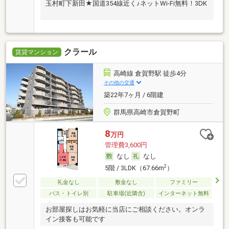
玉村町下新田★国道354線近く♪ネットWi-Fi無料！3DK
クラール
賃貸マンション
高崎線 倉賀野駅 徒歩4分
その他の交通
築22年7ヶ月 / 6階建
群馬県高崎市倉賀野町
8
万円
管理費3,600円
なし
なし
2
5階 / 3LDK（67.66m
）
礼金なし
敷金なし
ファミリー
バス・トイレ別
駐車場(近隣含)
インターネット無料
お部屋探しはお気軽に当店にご相談ください。オンラ
イン接客も可能です