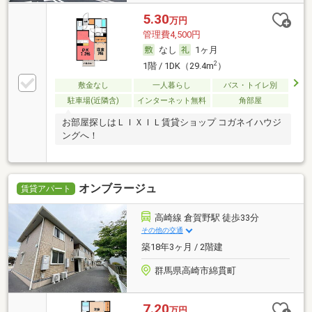
5.30
万円
管理費4,500円
なし
1ヶ月
2
1階 / 1DK（29.4m
）
敷金なし
一人暮らし
バス・トイレ別
駐車場(近隣含)
インターネット無料
角部屋
お部屋探しはＬＩＸＩＬ賃貸ショップ コガネイハウジ
ングへ！
オンブラージュ
賃貸アパート
高崎線 倉賀野駅 徒歩33分
その他の交通
築18年3ヶ月 / 2階建
群馬県高崎市綿貫町
7.20
万円