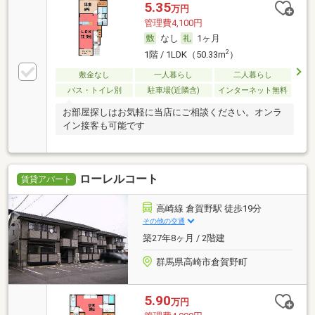
5.35
万円
管理費4,100円
なし
1ヶ月
2
1階 / 1LDK（50.33m
）
敷金なし
一人暮らし
二人暮らし
バス・トイレ別
駐車場(近隣含)
インターネット無料
お部屋探しはお気軽に当店にご相談ください。オンラ
イン接客も可能です
ローレルコート
賃貸アパート
高崎線 倉賀野駅 徒歩19分
その他の交通
築27年8ヶ月 / 2階建
群馬県高崎市倉賀野町
5.90
万円