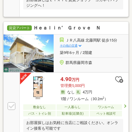
ジングへ！
Ｈｅａｌｉｎ’ Ｇｒｏｖｅ Ｎ
賃貸アパート
ＪＲ八高線 北藤岡駅 徒歩15分
その他の交通
築9年6ヶ月 / 2階建
群馬県藤岡市森
4.90
万円
管理費5,000円
なし
4万円
2
1階 / ワンルーム（30.2m
）
敷金なし
一人暮らし
ワンルーム
バス・トイレ別
駐車場(近隣含)
ペット相談可
お部屋探しはお気軽に当店にご相談ください。オンラ
イン接客も可能です