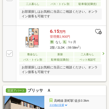
二人暮らし
バス・トイレ別
駐車場(近隣含)
お部屋探しはお気軽に当店にご相談ください。オンラ
イン接客も可能です
6.15
万円
管理費2,900円
なし
1ヶ月
2
2階 / 2LDK（59.58m
）
敷金なし
新築
二人暮らし
バス・トイレ別
駐車場(近隣含)
ペット相談可
お部屋探しはお気軽に当店にご相談ください。オンラ
イン接客も可能です
ブリッサ Ａ
賃貸アパート
高崎線 新町駅 徒歩3.3km
その他の交通