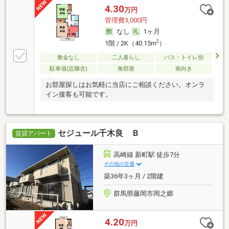
4.30
万円
管理費3,000円
なし
1ヶ月
2
1階 / 2K（40.15m
）
敷金なし
二人暮らし
バス・トイレ別
駐車場(近隣含)
角部屋
南向き
お部屋探しはお気軽に当店にご相談ください。オンラ
イン接客も可能です。
セジュール千木良 Ｂ
賃貸アパート
高崎線 新町駅 徒歩7分
その他の交通
築36年3ヶ月 / 2階建
群馬県藤岡市岡之郷
4.20
万円