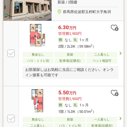
新築 / 2階建
群馬県佐波郡玉村町大字角渕
6.30
万円
管理費2,900円
なし
1ヶ月
2
2階 / 2LDK（59.58m
）
敷金なし
新築
二人暮らし
バス・トイレ別
駐車場(近隣含)
ペット相談可
お部屋探しはお気軽に当店にご相談ください。オンラ
イン接客も可能です
5.50
万円
管理費2,900円
なし
1ヶ月
2
1階 / 1LDK（50.01m
）
敷金なし
新築
一人暮らし
二人暮らし
バス・トイレ別
駐車場(近隣含)