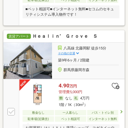
駐車場(近隣含)
ペット相談可
インターネット無料
■ペット相談可■インターネット無料■セコムのセキュ
リティシステム導入物件です！
Ｈｅａｌｉｎ’ Ｇｒｏｖｅ Ｓ
賃貸アパート
八高線 北藤岡駅 徒歩15分
その他の交通
築9年6ヶ月 / 2階建
群馬県藤岡市森
4.90
万円
管理費5,000円
なし
4万円
2
1階 / 1K（30m
）
敷金なし
一人暮らし
バス・トイレ別
駐車場(近隣含)
ペット相談可
インターネット無料
お部屋探しはＬＩＸＩＬ賃貸ショップ コガネイハウ