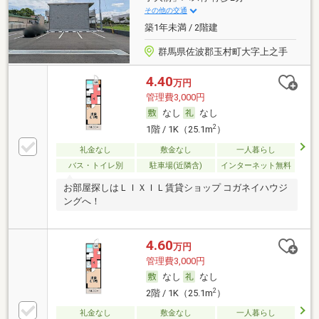
その他の交通
築1年未満 / 2階建
群馬県佐波郡玉村町大字上之手
4.40
万円
管理費3,000円
なし
なし
2
1階 / 1K（25.1m
）
礼金なし
敷金なし
一人暮らし
バス・トイレ別
駐車場(近隣含)
インターネット無料
お部屋探しはＬＩＸＩＬ賃貸ショップ コガネイハウジ
ングへ！
4.60
万円
管理費3,000円
なし
なし
2
2階 / 1K（25.1m
）
礼金なし
敷金なし
一人暮らし