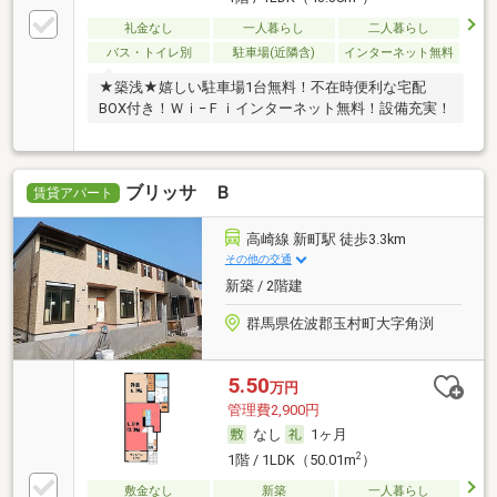
礼金なし
一人暮らし
二人暮らし
バス・トイレ別
駐車場(近隣含)
インターネット無料
★築浅★嬉しい駐車場1台無料！不在時便利な宅配
BOX付き！Ｗｉ−Ｆｉインターネット無料！設備充実！
ブリッサ Ｂ
賃貸アパート
高崎線 新町駅 徒歩3.3km
その他の交通
新築 / 2階建
群馬県佐波郡玉村町大字角渕
5.50
万円
管理費2,900円
なし
1ヶ月
2
1階 / 1LDK（50.01m
）
敷金なし
新築
一人暮らし