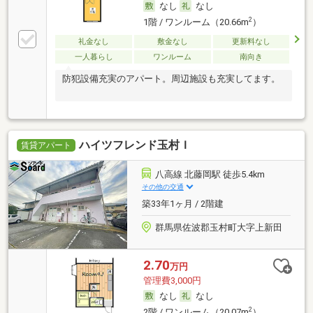
なし
なし
2
1階 / ワンルーム（20.66m
）
礼金なし
敷金なし
更新料なし
一人暮らし
ワンルーム
南向き
防犯設備充実のアパート。周辺施設も充実してます。
ハイツフレンド玉村Ｉ
賃貸アパート
八高線 北藤岡駅 徒歩5.4km
その他の交通
築33年1ヶ月 / 2階建
群馬県佐波郡玉村町大字上新田
2.70
万円
管理費3,000円
なし
なし
2
2階 / ワンルーム（20.07m
）