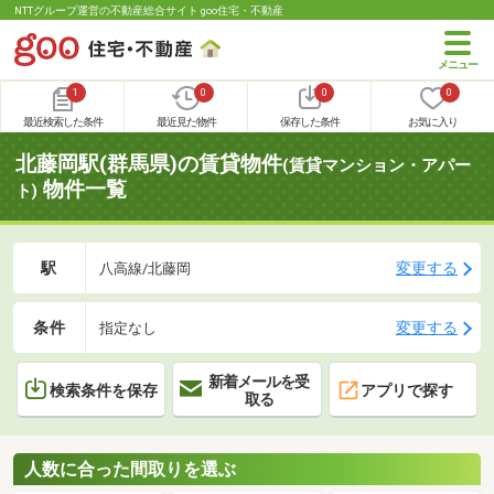
NTTグループ運営の不動産総合サイト goo住宅・不動産
1
0
0
0
最近検索した条件
最近見た物件
保存した条件
お気に入り
北藤岡駅(群馬県)の賃貸物件
(賃貸マンション・アパー
物件一覧
ト)
駅
変更する
八高線/北藤岡
条件
変更する
指定なし
新着メールを受
検索条件を保存
アプリで探す
取る
人数に合った間取りを選ぶ