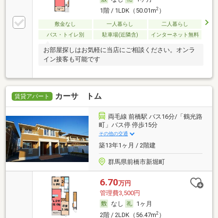
2
1階 / 1LDK（50.01m
）
敷金なし
一人暮らし
二人暮らし
バス・トイレ別
駐車場(近隣含)
インターネット無料
お部屋探しはお気軽に当店にご相談ください。オンラ
イン接客も可能です
カーサ トム
賃貸アパート
両毛線 前橋駅 バス16分/「鶴光路
町」バス停 停歩15分
その他の交通
築13年1ヶ月 / 2階建
群馬県前橋市新堀町
6.70
万円
管理費3,500円
なし
1ヶ月
2
2階 / 2LDK（56.47m
）