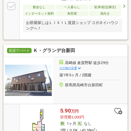
敷金なし
一人暮らし
駐車場(近隣含)
インターネット無料
角部屋
南向き
お部屋探しはＬＩＸＩＬ賃貸ショップ コガネイハウジ
ングへ！
Ｋ・グランデ台新田
賃貸アパート
高崎線 倉賀野駅 徒歩29分
その他の交通
築1年5ヶ月 / 2階建
群馬県高崎市台新田町
5.90
万円
管理費3,000円
1ヶ月
なし
2
1階 / 1LDK（43.38m
）