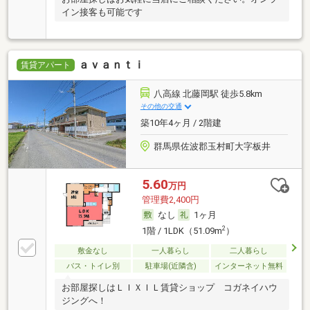
イン接客も可能です
ａｖａｎｔｉ
賃貸アパート
八高線 北藤岡駅 徒歩5.8km
その他の交通
築10年4ヶ月 / 2階建
群馬県佐波郡玉村町大字板井
5.60
万円
管理費2,400円
なし
1ヶ月
2
1階 / 1LDK（51.09m
）
敷金なし
一人暮らし
二人暮らし
バス・トイレ別
駐車場(近隣含)
インターネット無料
お部屋探しはＬＩＸＩＬ賃貸ショップ コガネイハウ
ジングへ！