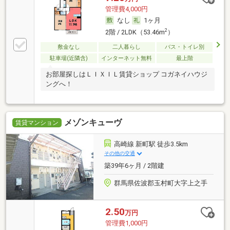
管理費4,000円
なし
1ヶ月
2
2階 / 2LDK（53.46m
）
敷金なし
二人暮らし
バス・トイレ別
駐車場(近隣含)
インターネット無料
最上階
お部屋探しはＬＩＸＩＬ賃貸ショップ コガネイハウジ
ングへ！
メゾンキューヴ
賃貸マンション
高崎線 新町駅 徒歩3.5km
その他の交通
築39年6ヶ月 / 2階建
群馬県佐波郡玉村町大字上之手
2.50
万円
管理費1,000円