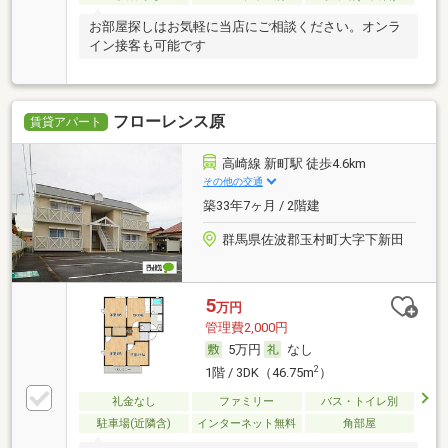
お部屋探しはお気軽に当店にご相談ください。オンラ
イン接客も可能です
フローレンス原
賃貸アパート
高崎線 新町駅 徒歩4.6km
その他の交通
築33年7ヶ月 / 2階建
群馬県佐波郡玉村町大字下新田
5
万円
管理費2,000円
5万円
なし
2
1階 / 3DK（46.75m
）
礼金なし
ファミリー
バス・トイレ別
駐車場(近隣含)
インターネット無料
角部屋