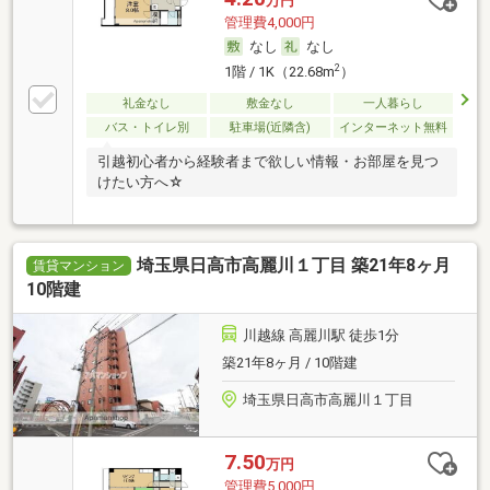
万円
管理費4,000円
なし
なし
2
1階 / 1K（22.68m
）
礼金なし
敷金なし
一人暮らし
バス・トイレ別
駐車場(近隣含)
インターネット無料
引越初心者から経験者まで欲しい情報・お部屋を見つ
けたい方へ☆
埼玉県日高市高麗川１丁目 築21年8ヶ月
賃貸マンション
10階建
川越線 高麗川駅 徒歩1分
築21年8ヶ月 / 10階建
埼玉県日高市高麗川１丁目
7.50
万円
管理費5,000円