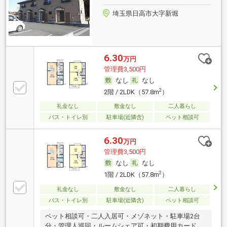
埼玉県日高市大字新堀
6.30
万円
管理費3,500円
なし
なし
2
2階 / 2LDK（57.8m
）
礼金なし
敷金なし
二人暮らし
バス・トイレ別
駐車場(近隣含)
ペット相談可
6.30
万円
管理費3,500円
なし
なし
2
1階 / 2LDK（57.8m
）
礼金なし
敷金なし
二人暮らし
バス・トイレ別
駐車場(近隣含)
ペット相談可
ペット相談可・二人入居可・メゾネット・駐車場2台
分・管理人巡回・ルームシェア可・初期費用カード決