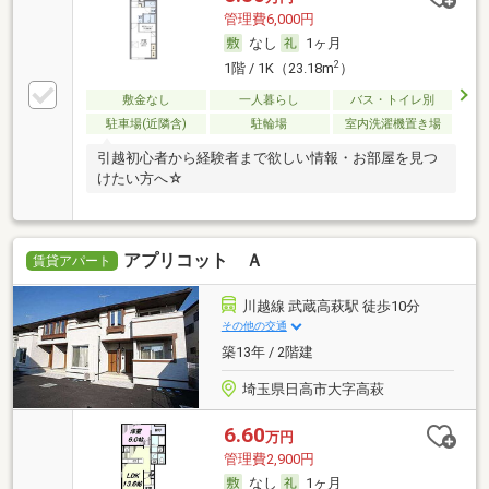
管理費6,000円
なし
1ヶ月
2
1階 / 1K（23.18m
）
敷金なし
一人暮らし
バス・トイレ別
駐車場(近隣含)
駐輪場
室内洗濯機置き場
引越初心者から経験者まで欲しい情報・お部屋を見つ
けたい方へ☆
アプリコット Ａ
賃貸アパート
川越線 武蔵高萩駅 徒歩10分
その他の交通
築13年 / 2階建
埼玉県日高市大字高萩
6.60
万円
管理費2,900円
なし
1ヶ月