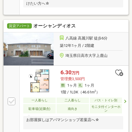
けたい方へ☆
オーシャンディオス
賃貸アパート
八高線 高麗川駅 徒歩6分
築12年1ヶ月 / 2階建
埼玉県日高市大字上鹿山
6.30
万円
管理費3,500円
1ヶ月
1ヶ月
2
1階 / 1LDK（46.61m
）
一人暮らし
二人暮らし
バス・トイレ別
モニタ付インターホ
駐車場(近隣含)
南向き
ン
お部屋探しはアパマンショップ若葉店へ☆