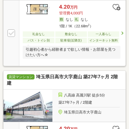
4.20
万円
管理費4,000円
なし
なし
2
1階 / 1K（22.68m
）
礼金なし
敷金なし
一人暮らし
バス・トイレ別
駐車場(近隣含)
インターネット無料
引越初心者から経験者まで欲しい情報・お部屋を見つ
けたい方へ☆
埼玉県日高市大字鹿山 築27年7ヶ月 2階
賃貸マンション
建
八高線 高麗川駅 徒歩5分
築27年7ヶ月 / 2階建
埼玉県日高市大字鹿山
4.20