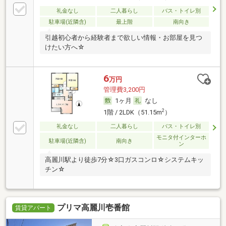
礼金なし
二人暮らし
バス・トイレ別
駐車場(近隣含)
最上階
南向き
引越初心者から経験者まで欲しい情報・お部屋を見つ
けたい方へ☆
6
万円
管理費3,200円
1ヶ月
なし
2
1階 / 2LDK（51.15m
）
礼金なし
二人暮らし
バス・トイレ別
モニタ付インターホ
駐車場(近隣含)
南向き
ン
高麗川駅より徒歩7分☆3口ガスコンロ☆システムキッ
チン☆
プリマ高麗川壱番館
賃貸アパート