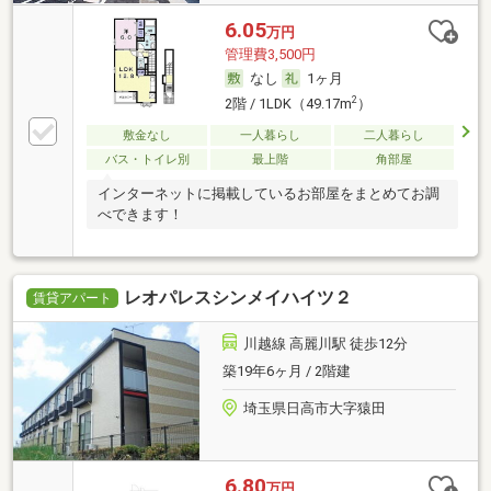
6.05
万円
管理費3,500円
なし
1ヶ月
2
2階 / 1LDK（49.17m
）
敷金なし
一人暮らし
二人暮らし
バス・トイレ別
最上階
角部屋
インターネットに掲載しているお部屋をまとめてお調
べできます！
レオパレスシンメイハイツ２
賃貸アパート
川越線 高麗川駅 徒歩12分
築19年6ヶ月 / 2階建
埼玉県日高市大字猿田
6.80
万円