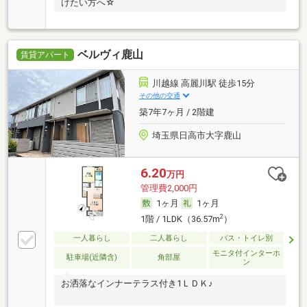
けたい方へ☆
ベルヴィ鹿山
賃貸アパート
川越線 高麗川駅 徒歩15分
その他の交通
築7年7ヶ月 / 2階建
埼玉県日高市大字鹿山
6.20
万円
管理費2,000円
1ヶ月
1ヶ月
2
1階 / 1LDK（36.57m
）
一人暮らし
二人暮らし
バス・トイレ別
モニタ付インターホ
駐車場(近隣含)
角部屋
ン
お洒落なインナーテラス付き1ＬＤＫ♪