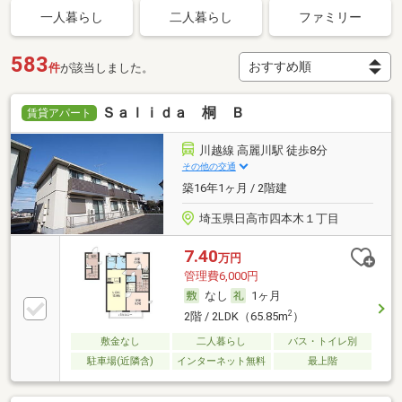
一人暮らし
二人暮らし
ファミリー
583
件
が該当しました。
Ｓａｌｉｄａ 桐 Ｂ
賃貸アパート
川越線 高麗川駅 徒歩8分
その他の交通
築16年1ヶ月 / 2階建
埼玉県日高市四本木１丁目
7.40
万円
管理費6,000円
なし
1ヶ月
2
2階 / 2LDK（65.85m
）
敷金なし
二人暮らし
バス・トイレ別
駐車場(近隣含)
インターネット無料
最上階