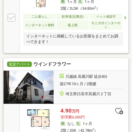
1ヶ月
1ヶ月
2
2階 / 2LDK（54.83m
）
二人暮らし
駐車場(近隣含)
ペット相談可
モニタ付インターホ
インターネット無料
最上階
ン
インターネットに掲載しているお部屋をまとめてお調
べできます！
ウインドフラワー
賃貸アパート
川越線 高麗川駅 徒歩8分
築27年10ヶ月 / 2階建
埼玉県日高市高麗川２丁目
4.90
万円
管理費6,000円
なし
1ヶ月
2
2階 / 2DK（42.78m
）