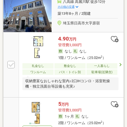
八高線 高麗川駅 徒歩12分
その他の交通
築13年8ヶ月 / 2階建
埼玉県日高市大字原宿
4.90
万円
管理費3,000円
なし
なし
2
1階 / ワンルーム（25.02m
）
礼金なし
敷金なし
一人暮らし
ワンルーム
バス・トイレ別
駐車場(近隣含)
収納豊富なおしゃれな室内♪2口IHコンロ・浴室乾燥
機・独立洗面台等設備も充実♪
5
万円
管理費3,000円
1ヶ月
なし
2
2階 / ワンルーム（25.02m
）