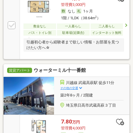
管理費3,000円
なし
1ヶ月
2
1階 / 1LDK（38.64m
）
敷金なし
一人暮らし
二人暮らし
バス・トイレ別
駐車場(近隣含)
インターネット無料
引越初心者から経験者まで欲しい情報・お部屋を見つ
けたい方へ☆
ウォーターミル十一番館
賃貸アパート
川越線 武蔵高萩駅 徒歩11分
その他の交通
築2年8ヶ月 / 2階建
埼玉県日高市武蔵高萩３丁目
7.80
万円
管理費4,000円