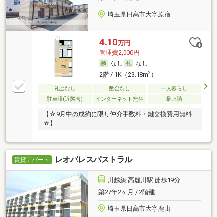
埼玉県日高市大字原宿
4.10
万円
管理費2,000円
なし
なし
2
2階 / 1K（23.18m
）
礼金なし
敷金なし
一人暮らし
駐車場(近隣含)
インターネット無料
最上階
【☆9月中の成約に限り仲介手数料・鍵交換費用無料
☆】
レオパレスパストラル
賃貸アパート
川越線 高麗川駅 徒歩19分
築27年2ヶ月 / 2階建
埼玉県日高市大字鹿山