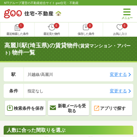
NTTグループ運営の不動産総合サイト goo住宅・不動産
1
0
0
0
最近検索した条件
最近見た物件
保存した条件
お気に入り
高麗川駅(埼玉県)の賃貸物件
(賃貸マンション・アパー
物件一覧
ト)
駅
変更する
川越線/高麗川
条件
変更する
指定なし
新着メールを受
検索条件を保存
アプリで探す
取る
人数に合った間取りを選ぶ