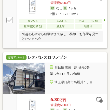
管理費6,000円
なし
1ヶ月
2
2階 / 1K（23.18m
）
敷金なし
一人暮らし
バス・トイレ別
駐車場(近隣含)
最上階
駐輪場
引越初心者から経験者まで欲しい情報・お部屋を見つ
けたい方へ☆
レオパレスロワメゾン
賃貸アパート
川越線 高麗川駅 徒歩7分
築17年11ヶ月 / 2階建
埼玉県日高市高麗川１丁目
6.30
万円
管理費6,000円