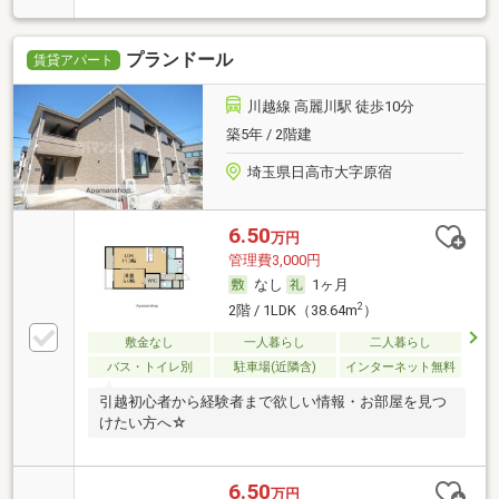
プランドール
賃貸アパート
川越線 高麗川駅 徒歩10分
築5年 / 2階建
埼玉県日高市大字原宿
6.50
万円
管理費3,000円
なし
1ヶ月
2
2階 / 1LDK（38.64m
）
敷金なし
一人暮らし
二人暮らし
バス・トイレ別
駐車場(近隣含)
インターネット無料
引越初心者から経験者まで欲しい情報・お部屋を見つ
けたい方へ☆
6.50
万円