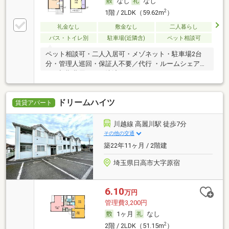
なし
なし
2
1階 / 2LDK（59.62m
）
礼金なし
敷金なし
二人暮らし
バス・トイレ別
駐車場(近隣含)
ペット相談可
ペット相談可・二人入居可・メゾネット・駐車場2台
分・管理人巡回・保証人不要／代行 ・ルームシェア
可・初期費用カード決済可
ドリームハイツ
賃貸アパート
川越線 高麗川駅 徒歩7分
その他の交通
築22年11ヶ月 / 2階建
埼玉県日高市大字原宿
6.10
万円
管理費3,200円
1ヶ月
なし
2
2階 / 2LDK（51.15m
）