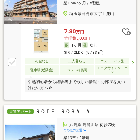
築17年2ヶ月 / 5階建
埼玉県日高市大字上鹿山
7.80
万円
管理費5,000円
1ヶ月
なし
2
3階 / 2LDK（57.33m
）
礼金なし
二人暮らし
バス・トイレ別
モニタ付インターホ
駐車場(近隣含)
ペット相談可
ン
引越初心者から経験者まで欲しい情報・お部屋を見つ
けたい方へ☆
ＲＯＴＥ ＲＯＳＡ Ａ
賃貸アパート
八高線 高麗川駅 徒歩23分
その他の交通
築19年 / 2階建