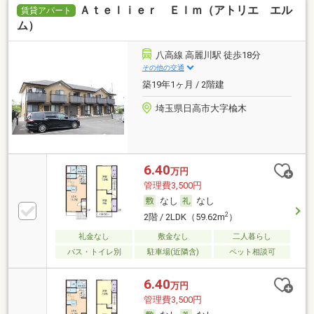
Ａｔｅｌｉｅｒ Ｅｌｍ（アトリエ エル
賃貸アパート
ム）
八高線 高麗川駅 徒歩18分
その他の交通
築19年1ヶ月 / 2階建
埼玉県日高市大字楡木
6.40
万円
管理費3,500円
なし
なし
2
2階 / 2LDK（59.62m
）
礼金なし
敷金なし
二人暮らし
バス・トイレ別
駐車場(近隣含)
ペット相談可
6.40
万円
管理費3,500円