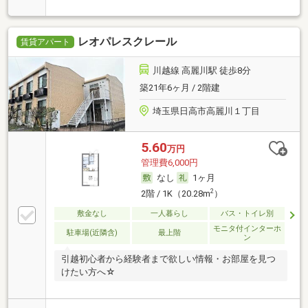
レオパレスクレール
賃貸アパート
川越線 高麗川駅 徒歩8分
築21年6ヶ月 / 2階建
埼玉県日高市高麗川１丁目
5.60
万円
管理費6,000円
なし
1ヶ月
2
2階 / 1K（20.28m
）
敷金なし
一人暮らし
バス・トイレ別
モニタ付インターホ
駐車場(近隣含)
最上階
ン
引越初心者から経験者まで欲しい情報・お部屋を見つ
けたい方へ☆