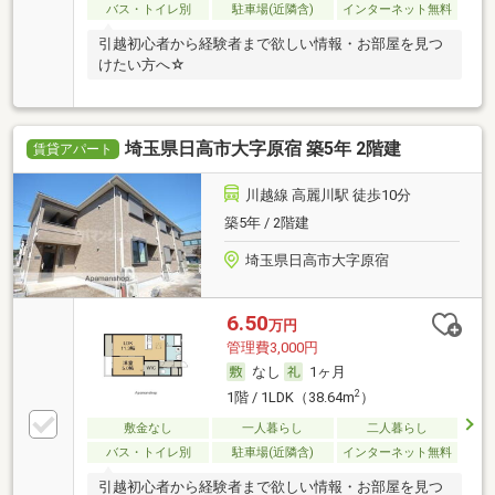
バス・トイレ別
駐車場(近隣含)
インターネット無料
引越初心者から経験者まで欲しい情報・お部屋を見つ
けたい方へ☆
埼玉県日高市大字原宿 築5年 2階建
賃貸アパート
川越線 高麗川駅 徒歩10分
築5年 / 2階建
埼玉県日高市大字原宿
6.50
万円
管理費3,000円
なし
1ヶ月
2
1階 / 1LDK（38.64m
）
敷金なし
一人暮らし
二人暮らし
バス・トイレ別
駐車場(近隣含)
インターネット無料
引越初心者から経験者まで欲しい情報・お部屋を見つ