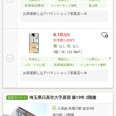
駐車場(近隣含)
インターネット無料
最上階
お部屋探しはアパマンショップ若葉店へ☆
4.10
万円
管理費2,000円
なし
なし
2
1階 / 1K（23.18m
）
礼金なし
敷金なし
一人暮らし
バス・トイレ別
駐車場(近隣含)
インターネット無料
お部屋探しはアパマンショップ若葉店へ☆
埼玉県日高市大字原宿 築19年 2階建
賃貸アパート
八高線 高麗川駅 徒歩9分
築19年 / 2階建