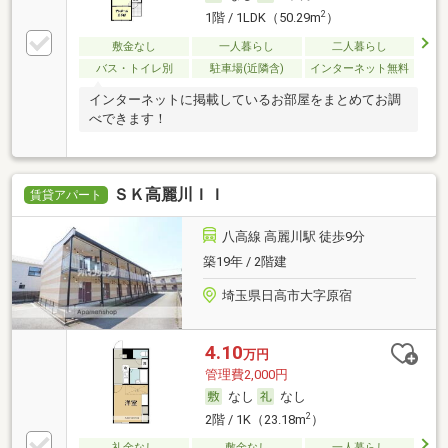
2
1階 / 1LDK（50.29m
）
敷金なし
一人暮らし
二人暮らし
バス・トイレ別
駐車場(近隣含)
インターネット無料
インターネットに掲載しているお部屋をまとめてお調
べできます！
ＳＫ高麗川ＩＩ
賃貸アパート
八高線 高麗川駅 徒歩9分
築19年 / 2階建
埼玉県日高市大字原宿
4.10
万円
管理費2,000円
なし
なし
2
2階 / 1K（23.18m
）
礼金なし
敷金なし
一人暮らし