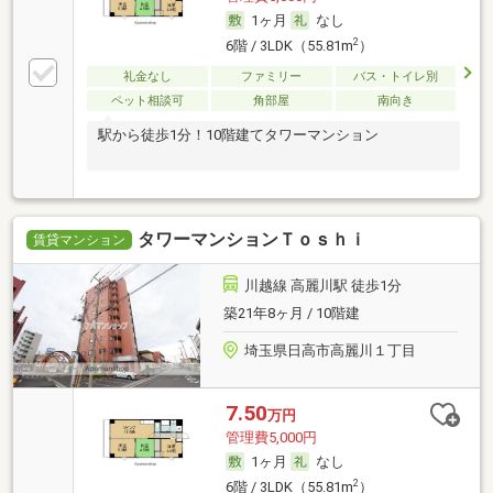
1ヶ月
なし
2
6階 / 3LDK（55.81m
）
礼金なし
ファミリー
バス・トイレ別
ペット相談可
角部屋
南向き
駅から徒歩1分！10階建てタワーマンション
タワーマンションＴｏｓｈｉ
賃貸マンション
川越線 高麗川駅 徒歩1分
築21年8ヶ月 / 10階建
埼玉県日高市高麗川１丁目
7.50
万円
管理費5,000円
1ヶ月
なし
2
6階 / 3LDK（55.81m
）