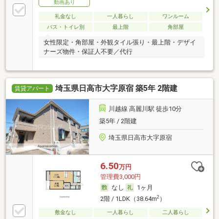
動画あり
礼金なし
一人暮らし
ワンルーム
バス・トイレ別
最上階
角部屋
女性限定・角部屋・外観タイル張り・最上階・デザイ
ナーズ物件・保証人不要／代行
埼玉県日高市大字原宿 築5年 2階建
賃貸アパート
川越線 高麗川駅 徒歩10分
築5年 / 2階建
埼玉県日高市大字原宿
6.50
万円
管理費3,000円
なし
1ヶ月
2
2階 / 1LDK（38.64m
）
敷金なし
一人暮らし
二人暮らし