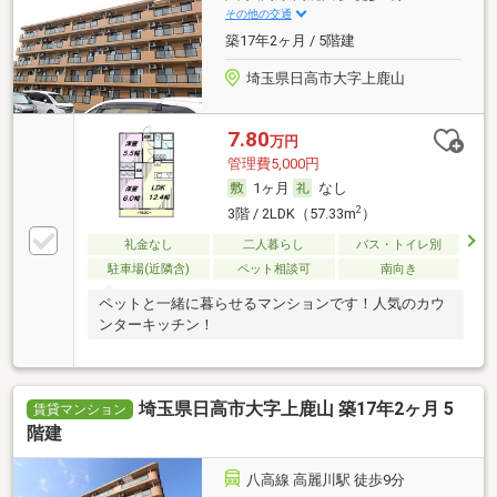
その他の交通
築17年2ヶ月 / 5階建
埼玉県日高市大字上鹿山
7.80
万円
管理費5,000円
1ヶ月
なし
2
3階 / 2LDK（57.33m
）
礼金なし
二人暮らし
バス・トイレ別
駐車場(近隣含)
ペット相談可
南向き
ペットと一緒に暮らせるマンションです！人気のカウ
ンターキッチン！
埼玉県日高市大字上鹿山 築17年2ヶ月 5
賃貸マンション
階建
八高線 高麗川駅 徒歩9分