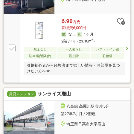
6.90
万円
管理費6,000円
なし
1ヶ月
2
2階 / 1K（23.18m
）
敷金なし
一人暮らし
バス・トイレ別
駐車場(近隣含)
最上階
駐輪場
引越初心者から経験者まで欲しい情報・お部屋を見つ
けたい方へ☆
サンライズ鹿山
賃貸マンション
八高線 高麗川駅 徒歩5分
築27年7ヶ月 / 2階建
埼玉県日高市大字鹿山