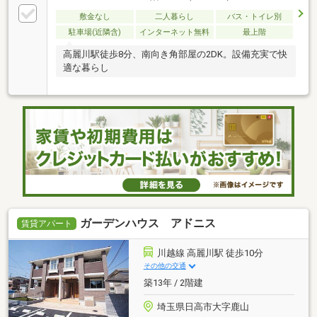
敷金なし
二人暮らし
バス・トイレ別
駐車場(近隣含)
インターネット無料
最上階
高麗川駅徒歩8分、南向き角部屋の2DK。設備充実で快
適な暮らし
ガーデンハウス アドニス
賃貸アパート
川越線 高麗川駅 徒歩10分
その他の交通
築13年 / 2階建
埼玉県日高市大字鹿山