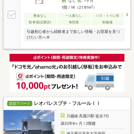
なし
1ヶ月
2
1階 / 1K（21.81m
）
敷金なし
一人暮らし
バス・トイレ別
駐車場(近隣含)
角部屋
駐輪場
引越初心者から経験者まで欲しい情報・お部屋を見つ
けたい方へ☆
レオパレスプチ・フルールＩＩ
賃貸アパート
川越線 高麗川駅 徒歩7分
築22年8ヶ月 / 2階建
埼玉県日高市大字原宿