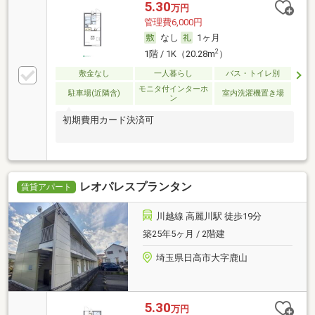
5.30
万円
管理費6,000円
なし
1ヶ月
2
1階 / 1K（20.28m
）
敷金なし
一人暮らし
バス・トイレ別
モニタ付インターホ
駐車場(近隣含)
室内洗濯機置き場
ン
初期費用カード決済可
レオパレスプランタン
賃貸アパート
川越線 高麗川駅 徒歩19分
築25年5ヶ月 / 2階建
埼玉県日高市大字鹿山
5.30
万円