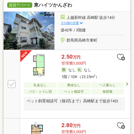
東ハイツかんざわ
賃貸アパート
上越新幹線 高崎駅 徒歩14分
その他の交通
築42年 / 3階建
群馬県高崎市東町
2.50
万円
管理費3,000円
なし
なし
2
1階 / 1DK（23.25m
）
礼金なし
敷金なし
一人暮らし
バス・トイレ別
ペット相談可
角部屋
ペット飼育相談可（猫2匹まで）高崎駅まで徒歩14分
2.80
万円
管理費3,000円