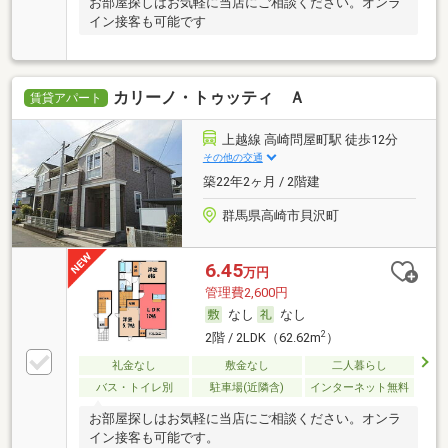
お部屋探しはお気軽に当店にご相談ください。オンラ
イン接客も可能です
カリーノ・トゥッティ Ａ
賃貸アパート
上越線 高崎問屋町駅 徒歩12分
その他の交通
築22年2ヶ月 / 2階建
群馬県高崎市貝沢町
6.45
万円
管理費2,600円
なし
なし
2
2階 / 2LDK（62.62m
）
礼金なし
敷金なし
二人暮らし
バス・トイレ別
駐車場(近隣含)
インターネット無料
お部屋探しはお気軽に当店にご相談ください。オンラ
イン接客も可能です。