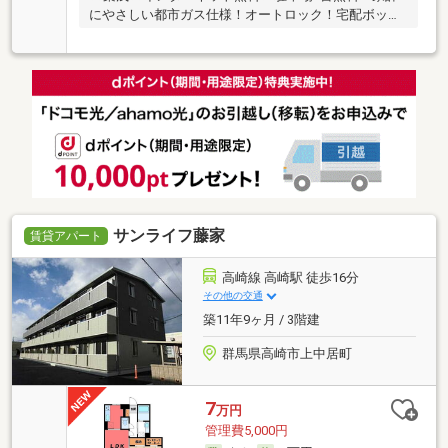
にやさしい都市ガス仕様！オートロック！宅配ボック
ス！
サンライフ藤家
賃貸アパート
高崎線 高崎駅 徒歩16分
その他の交通
築11年9ヶ月 / 3階建
群馬県高崎市上中居町
7
万円
管理費5,000円