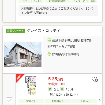
バス・トイレ別
駐車場(近隣含)
インターネット無料
お部屋探しはお気軽に当店にご相談ください。オンラ
イン接客も可能です
グレイス・コッティ
賃貸アパート
信越本線 群馬八幡駅 徒歩7分
築13年1ヶ月 / 2階建
群馬県高崎市剣崎町
5.25
万円
管理費1,600円
なし
1ヶ月
2
1階 / 1LDK（50.12m
）
敷金なし
更新料なし
一人暮らし