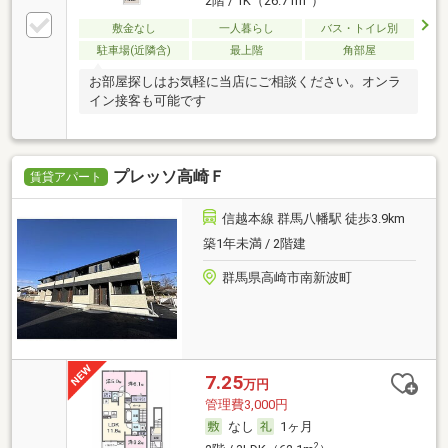
2階 / 1K（26.71m
）
敷金なし
一人暮らし
バス・トイレ別
駐車場(近隣含)
最上階
角部屋
お部屋探しはお気軽に当店にご相談ください。オンラ
イン接客も可能です
プレッソ高崎Ｆ
賃貸アパート
信越本線 群馬八幡駅 徒歩3.9km
築1年未満 / 2階建
群馬県高崎市南新波町
7.25
万円
管理費3,000円
なし
1ヶ月
2