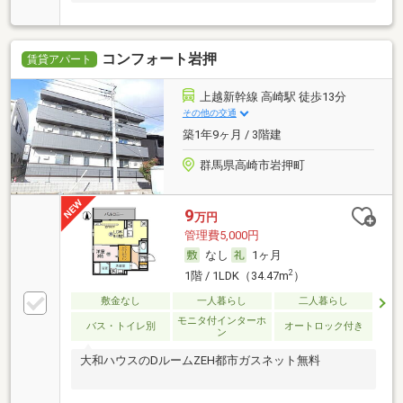
コンフォート岩押
賃貸アパート
上越新幹線 高崎駅 徒歩13分
その他の交通
築1年9ヶ月 / 3階建
群馬県高崎市岩押町
9
万円
管理費5,000円
なし
1ヶ月
2
1階 / 1LDK（34.47m
）
敷金なし
一人暮らし
二人暮らし
モニタ付インターホ
バス・トイレ別
オートロック付き
ン
大和ハウスのDルームZEH都市ガスネット無料