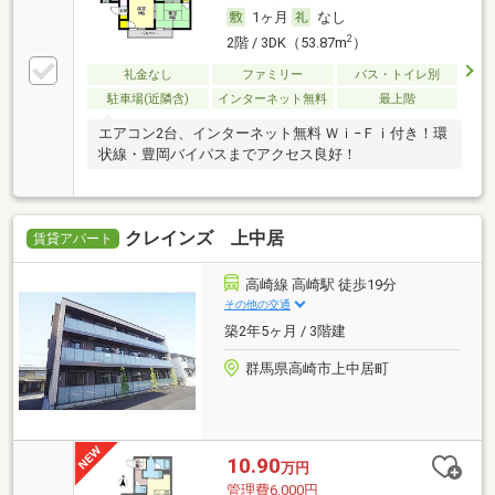
1ヶ月
なし
2
2階 / 3DK（53.87m
）
礼金なし
ファミリー
バス・トイレ別
駐車場(近隣含)
インターネット無料
最上階
エアコン2台、インターネット無料 Ｗｉ−Ｆｉ付き！環
状線・豊岡バイパスまでアクセス良好！
クレインズ 上中居
賃貸アパート
高崎線 高崎駅 徒歩19分
その他の交通
築2年5ヶ月 / 3階建
群馬県高崎市上中居町
10.90
万円
管理費6,000円