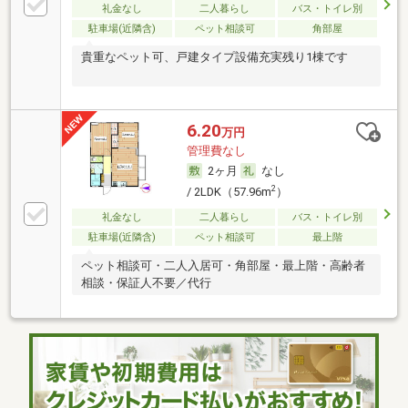
礼金なし
二人暮らし
バス・トイレ別
駐車場(近隣含)
ペット相談可
角部屋
貴重なペット可、戸建タイプ設備充実残り1棟です
6.20
万円
管理費なし
2ヶ月
なし
2
/ 2LDK（57.96m
）
礼金なし
二人暮らし
バス・トイレ別
駐車場(近隣含)
ペット相談可
最上階
ペット相談可・二人入居可・角部屋・最上階・高齢者
相談・保証人不要／代行