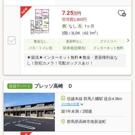
7.25
万円
管理費2,800円
なし
1ヶ月
2
2階 / 3LDK（62.1m
）
敷金なし
更新料なし
ファミリー
バス・トイレ別
駐車場(近隣含)
インターネット無料
★築浅★インターネット無料★敷金・更新権利金な
し！防犯カメラ！宅配ボックスあり！
プレッソ高崎 Ｄ
賃貸アパート
信越本線 群馬八幡駅 徒歩4.3km
その他の交通
築1年未満 / 2階建
群馬県高崎市南新波町