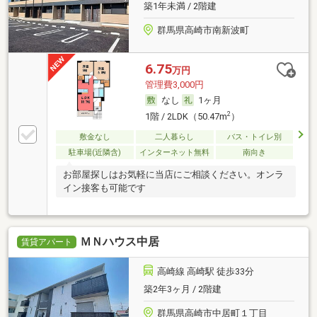
築1年未満 / 2階建
群馬県高崎市南新波町
6.75
万円
管理費3,000円
なし
1ヶ月
2
1階 / 2LDK（50.47m
）
敷金なし
二人暮らし
バス・トイレ別
駐車場(近隣含)
インターネット無料
南向き
お部屋探しはお気軽に当店にご相談ください。オンラ
イン接客も可能です
ＭＮハウス中居
賃貸アパート
高崎線 高崎駅 徒歩33分
築2年3ヶ月 / 2階建
群馬県高崎市中居町１丁目