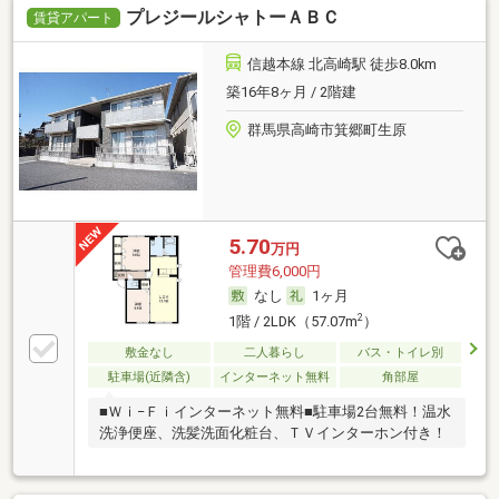
プレジールシャトーＡＢＣ
賃貸アパート
信越本線 北高崎駅 徒歩8.0km
築16年8ヶ月 / 2階建
群馬県高崎市箕郷町生原
5.70
万円
管理費6,000円
なし
1ヶ月
2
1階 / 2LDK（57.07m
）
敷金なし
二人暮らし
バス・トイレ別
駐車場(近隣含)
インターネット無料
角部屋
■Ｗｉ−Ｆｉインターネット無料■駐車場2台無料！温水
洗浄便座、洗髪洗面化粧台、ＴＶインターホン付き！