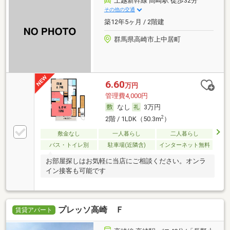
上越新幹線 高崎駅 徒歩32分
その他の交通
築12年5ヶ月 / 2階建
群馬県高崎市上中居町
6.60
万円
管理費4,000円
なし
3万円
2
2階 / 1LDK（50.3m
）
敷金なし
一人暮らし
二人暮らし
バス・トイレ別
駐車場(近隣含)
インターネット無料
お部屋探しはお気軽に当店にご相談ください。オンラ
イン接客も可能です
プレッソ高崎 Ｆ
賃貸アパート