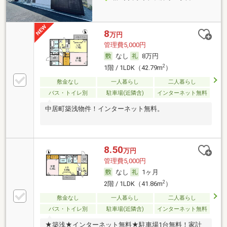
8
万円
管理費5,000円
なし
8万円
2
1階 / 1LDK（42.79m
）
敷金なし
一人暮らし
二人暮らし
バス・トイレ別
駐車場(近隣含)
インターネット無料
中居町築浅物件！インターネット無料。
8.50
万円
管理費5,000円
なし
1ヶ月
2
2階 / 1LDK（41.86m
）
敷金なし
一人暮らし
二人暮らし
バス・トイレ別
駐車場(近隣含)
インターネット無料
★築浅★インターネット無料★駐車場1台無料！家計