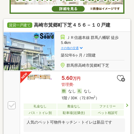
高崎市箕郷町下芝４５６－１０戸建
賃貸一戸建て
ＪＲ信越本線 群馬八幡駅 徒歩
5.4km
その他の交通
築52年6ヶ月 / 2階建
群馬県高崎市箕郷町下芝
5.60
万円
管理費-
なし
なし
2
1階 / 3DK（72.87m
）
礼金なし
敷金なし
ファミリー
バス・トイレ別
駐車場(近隣含)
ペット相談可
人気のペット可物件キッチン・トイレは新品です