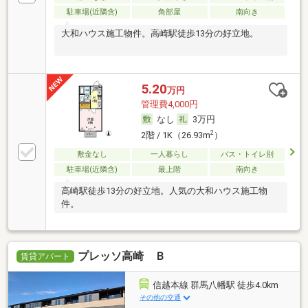
駐車場(近隣含)
角部屋
南向き
大和ハウス施工物件。高崎駅徒歩13分の好立地。
5.20
万円
管理費4,000円
なし
3万円
2
2階 / 1K（26.93m
）
敷金なし
一人暮らし
バス・トイレ別
駐車場(近隣含)
最上階
南向き
高崎駅徒歩13分の好立地。人気の大和ハウス施工物
件。
プレッソ高崎 Ｂ
賃貸アパート
信越本線 群馬八幡駅 徒歩4.0km
その他の交通