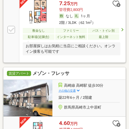
7.25
万円
管理費2,800円
なし
1ヶ月
2
2階 / 3LDK（62.1m
）
敷金なし
ファミリー
バス・トイレ別
駐車場(近隣含)
インターネット無料
最上階
お部屋探しはお気軽に当店にご相談ください。オンラ
イン接客も可能です
メゾン・フレッサ
賃貸アパート
高崎線 高崎駅 徒歩30分
その他の交通
築22年6ヶ月 / 2階建
群馬県高崎市上中居町
4.60
万円