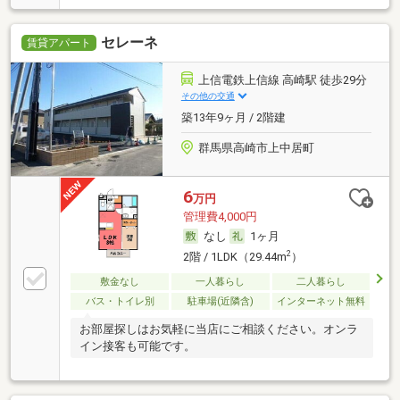
セレーネ
賃貸アパート
上信電鉄上信線 高崎駅 徒歩29分
その他の交通
築13年9ヶ月 / 2階建
群馬県高崎市上中居町
6
万円
管理費4,000円
なし
1ヶ月
2
2階 / 1LDK（29.44m
）
敷金なし
一人暮らし
二人暮らし
バス・トイレ別
駐車場(近隣含)
インターネット無料
お部屋探しはお気軽に当店にご相談ください。オンラ
イン接客も可能です。