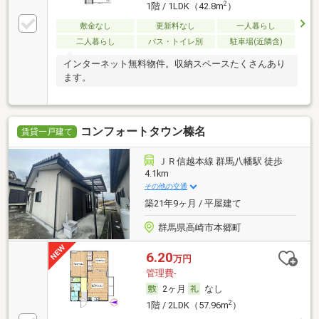
2
1階 / 1LDK（42.8m
）
敷金なし
更新料なし
一人暮らし
二人暮らし
バス・トイレ別
駐車場(近隣含)
インターネット無料物件。収納スペースたくさんあり
ます。
コンフォートタウン榛名
賃貸一戸建て
ＪＲ信越本線 群馬八幡駅 徒歩
4.1km
その他の交通
築21年9ヶ月 / 平屋建て
群馬県高崎市本郷町
6.20
万円
管理費-
2ヶ月
なし
2
1階 / 2LDK（57.96m
）