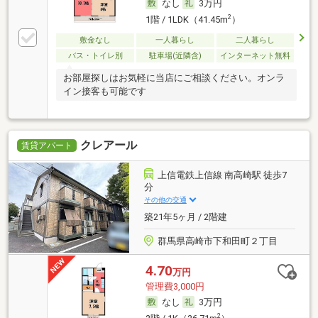
なし
3万円
2
1階 / 1LDK（41.45m
）
敷金なし
一人暮らし
二人暮らし
バス・トイレ別
駐車場(近隣含)
インターネット無料
お部屋探しはお気軽に当店にご相談ください。オンラ
イン接客も可能です
クレアール
賃貸アパート
上信電鉄上信線 南高崎駅 徒歩7
分
その他の交通
築21年5ヶ月 / 2階建
群馬県高崎市下和田町２丁目
4.70
万円
管理費3,000円
なし
3万円
2