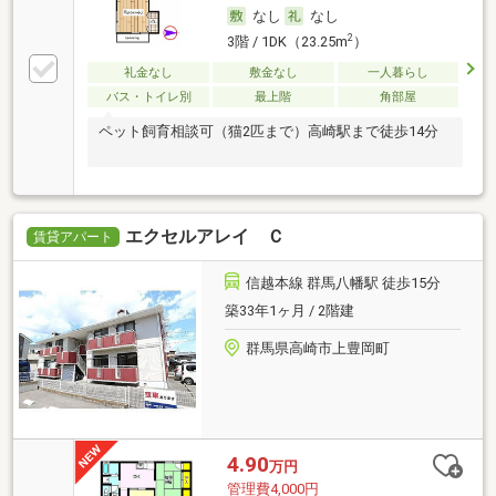
なし
なし
2
3階 / 1DK（23.25m
）
礼金なし
敷金なし
一人暮らし
バス・トイレ別
最上階
角部屋
ペット飼育相談可（猫2匹まで）高崎駅まで徒歩14分
エクセルアレイ Ｃ
賃貸アパート
信越本線 群馬八幡駅 徒歩15分
築33年1ヶ月 / 2階建
群馬県高崎市上豊岡町
4.90
万円
管理費4,000円