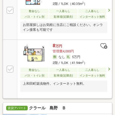
2
2階 / 1LDK（40.35m
）
敷金なし
一人暮らし
二人暮らし
バス・トイレ別
駐車場(近隣含)
インターネット無料
お部屋探しはお気軽に当店にご相談ください。オンラ
イン接客も可能です
8
万円
管理費4,000円
なし
5万円
2
2階 / 1LDK（41.94m
）
敷金なし
一人暮らし
二人暮らし
バス・トイレ別
駐車場(近隣含)
インターネット無料
上和田町築浅物件。インターネット無料。
クラール 島野 Ｂ
賃貸アパート