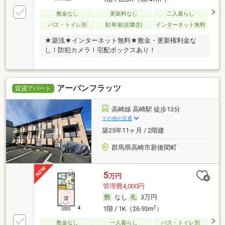
敷金なし
更新料なし
二人暮らし
バス・トイレ別
駐車場(近隣含)
インターネット無料
★築浅★インターネット無料★敷金・更新権利金な
し！防犯カメラ！宅配ボックスあり！
アーバンフラッツ
賃貸アパート
高崎線 高崎駅 徒歩13分
その他の交通
築25年11ヶ月 / 2階建
群馬県高崎市新後閑町
5
万円
管理費4,000円
なし
3万円
2
1階 / 1K（26.93m
）
敷金なし
一人暮らし
バス・トイレ別