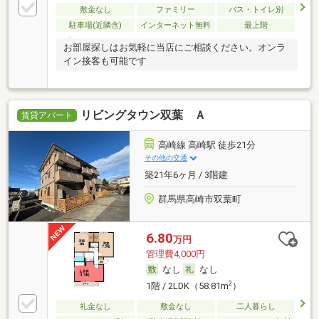
敷金なし
ファミリー
バス・トイレ別
駐車場(近隣含)
インターネット無料
最上階
お部屋探しはお気軽に当店にご相談ください。オンラ
イン接客も可能です
リビングタウン双葉 Ａ
賃貸アパート
高崎線 高崎駅 徒歩21分
その他の交通
築21年6ヶ月 / 3階建
群馬県高崎市双葉町
6.80
万円
管理費4,000円
なし
なし
2
1階 / 2LDK（58.81m
）
礼金なし
敷金なし
二人暮らし