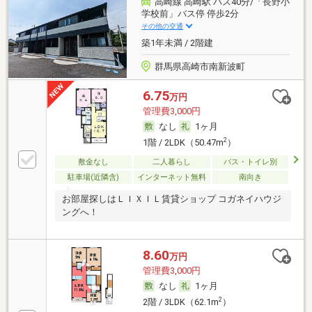
高崎線 高崎駅 バス40分/「長野小
学校前」バス停 停歩2分
その他の交通
築1年未満 / 2階建
群馬県高崎市南新波町
6.75
万円
管理費3,000円
なし
1ヶ月
2
1階 / 2LDK（50.47m
）
敷金なし
二人暮らし
バス・トイレ別
駐車場(近隣含)
インターネット無料
南向き
お部屋探しはＬＩＸＩＬ賃貸ショップ コガネイハウジ
ングへ！
8.60
万円
管理費3,000円
なし
1ヶ月
2
2階 / 3LDK（62.1m
）