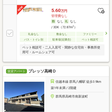
5.60
万円
管理費なし
なし
なし
2
/ 3DK（72.87m
）
礼金なし
敷金なし
ファミリー
バス・トイレ別
駐車場(近隣含)
ペット相談可
ペット相談可・二人入居可・閑静な住宅街・事務所使
用可・ルームシェア可
プレッソ高崎Ｄ
賃貸アパート
信越本線 群馬八幡駅 徒歩3.9km
築1年未満 / 2階建
群馬県高崎市南新波町