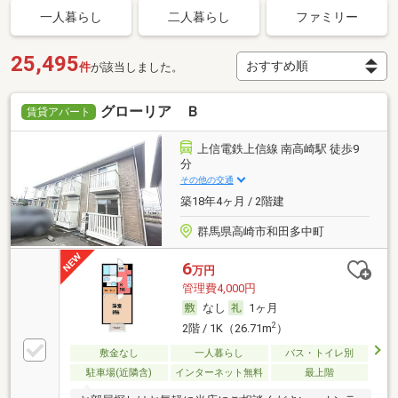
一人暮らし
二人暮らし
ファミリー
25,495
件
が該当しました。
グローリア Ｂ
賃貸アパート
上信電鉄上信線 南高崎駅 徒歩9
分
その他の交通
築18年4ヶ月 / 2階建
群馬県高崎市和田多中町
6
万円
管理費4,000円
なし
1ヶ月
2
2階 / 1K（26.71m
）
敷金なし
一人暮らし
バス・トイレ別
駐車場(近隣含)
インターネット無料
最上階