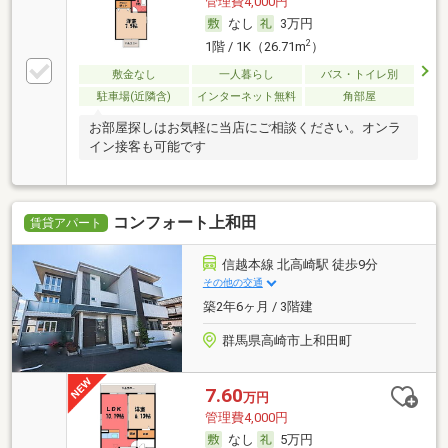
管理費4,000円
なし
3万円
2
1階 / 1K（26.71m
）
敷金なし
一人暮らし
バス・トイレ別
駐車場(近隣含)
インターネット無料
角部屋
お部屋探しはお気軽に当店にご相談ください。オンラ
イン接客も可能です
コンフォート上和田
賃貸アパート
信越本線 北高崎駅 徒歩9分
その他の交通
築2年6ヶ月 / 3階建
群馬県高崎市上和田町
7.60
万円
管理費4,000円
なし
5万円