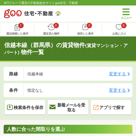
NTTグループ運営の不動産総合サイト goo住宅・不動産
1
0
0
0
最近検索した条件
最近見た物件
保存した条件
お気に入り
信越本線（群馬県）の賃貸物件
(賃貸マンション・ア
物件一覧
パート)
路線
変更する
信越本線
条件
変更する
指定なし
新着メールを受
検索条件を保存
アプリで探す
取る
人数に合った間取りを選ぶ