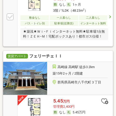
なし
1ヶ月
2
3階 / 1LDK（48.23m
）
敷金なし
一人暮らし
二人暮らし
バス・トイレ別
駐車場(近隣含)
インターネット無料
★築浅★Ｗｉ−Ｆｉインターネット無料★駐車場1台無
料！ＺＥＨ−Ｍ！宅配ボックスあり！都市ガス仕様！
フェリーチェＩＩ
賃貸アパート
高崎線 高崎駅 徒歩3.2km
築15年2ヶ月 / 2階建
群馬県高崎市八千代町３丁目
5.45
万円
管理費2,400円
なし
5.45万円