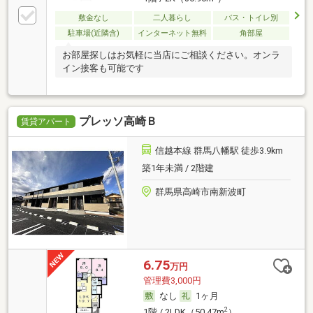
敷金なし
二人暮らし
バス・トイレ別
駐車場(近隣含)
インターネット無料
角部屋
お部屋探しはお気軽に当店にご相談ください。オンラ
イン接客も可能です
プレッソ高崎Ｂ
賃貸アパート
信越本線 群馬八幡駅 徒歩3.9km
築1年未満 / 2階建
群馬県高崎市南新波町
6.75
万円
管理費3,000円
なし
1ヶ月
2
1階 / 2LDK（50.47m
）