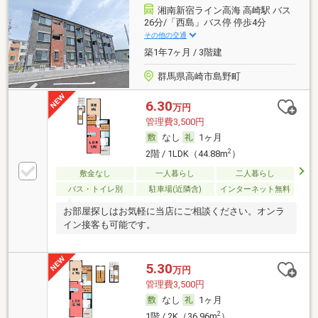
湘南新宿ライン高海 高崎駅 バス
26分/「西島」バス停 停歩4分
その他の交通
築1年7ヶ月 / 3階建
群馬県高崎市島野町
6.30
万円
管理費3,500円
なし
1ヶ月
2
2階 / 1LDK（44.88m
）
敷金なし
一人暮らし
二人暮らし
バス・トイレ別
駐車場(近隣含)
インターネット無料
お部屋探しはお気軽に当店にご相談ください。オンラ
イン接客も可能です。
5.30
万円
管理費3,500円
なし
1ヶ月
2
1階 / 2K（36.96m
）