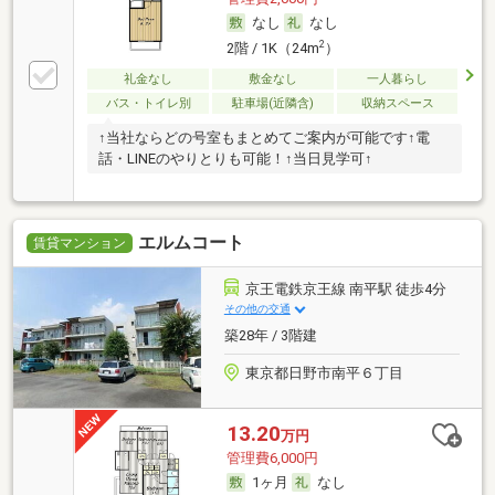
なし
なし
2
2階 / 1K（24m
）
礼金なし
敷金なし
一人暮らし
バス・トイレ別
駐車場(近隣含)
収納スペース
↑当社ならどの号室もまとめてご案内が可能です↑電
話・LINEのやりとりも可能！↑当日見学可↑
エルムコート
賃貸マンション
京王電鉄京王線 南平駅 徒歩4分
その他の交通
築28年 / 3階建
東京都日野市南平６丁目
13.20
万円
管理費6,000円
1ヶ月
なし