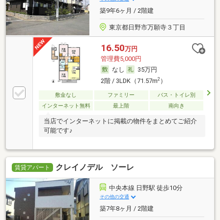
築9年6ヶ月 / 2階建
東京都日野市万願寺３丁目
16.50
万円
管理費5,000円
なし
35万円
2
2階 / 3LDK（71.57m
）
敷金なし
ファミリー
バス・トイレ別
インターネット無料
最上階
南向き
当店でインターネットに掲載の物件をまとめてご紹介
可能です♪
クレイノデル ソーレ
賃貸アパート
中央本線 日野駅 徒歩10分
その他の交通
築7年8ヶ月 / 2階建