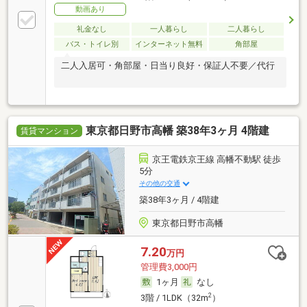
動画あり
礼金なし
一人暮らし
二人暮らし
バス・トイレ別
インターネット無料
角部屋
二人入居可・角部屋・日当り良好・保証人不要／代行
東京都日野市高幡 築38年3ヶ月 4階建
賃貸マンション
京王電鉄京王線 高幡不動駅 徒歩
5分
その他の交通
築38年3ヶ月 / 4階建
東京都日野市高幡
7.20
万円
管理費3,000円
1ヶ月
なし
2
3階 / 1LDK（32m
）