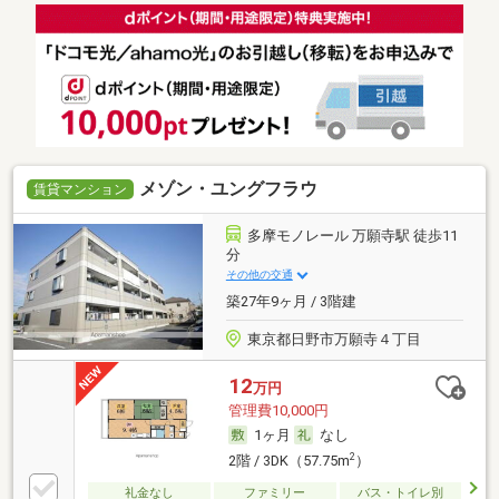
メゾン・ユングフラウ
賃貸マンション
多摩モノレール 万願寺駅 徒歩11
分
その他の交通
築27年9ヶ月 / 3階建
東京都日野市万願寺４丁目
12
万円
管理費10,000円
1ヶ月
なし
2
2階 / 3DK（57.75m
）
礼金なし
ファミリー
バス・トイレ別