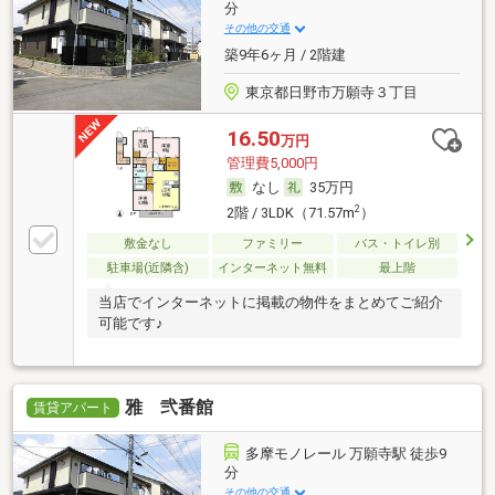
分
その他の交通
築9年6ヶ月 / 2階建
東京都日野市万願寺３丁目
16.50
万円
管理費5,000円
なし
35万円
2
2階 / 3LDK（71.57m
）
敷金なし
ファミリー
バス・トイレ別
駐車場(近隣含)
インターネット無料
最上階
当店でインターネットに掲載の物件をまとめてご紹介
可能です♪
雅 弐番館
賃貸アパート
多摩モノレール 万願寺駅 徒歩9
分
その他の交通