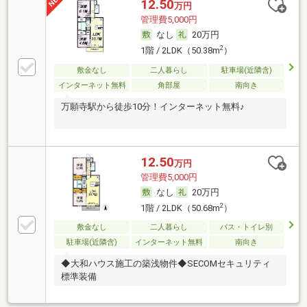
12.50
万円
管理費5,000円
なし
20万円
2
1階 / 2LDK（50.38m
）
敷金なし
二人暮らし
駐車場(近隣含)
インターネット無料
角部屋
南向き
万願寺駅から徒歩10分！インターネット無料♪
12.50
万円
管理費5,000円
なし
20万円
2
1階 / 2LDK（50.68m
）
敷金なし
二人暮らし
バス・トイレ別
駐車場(近隣含)
インターネット無料
南向き
◆大和ハウス施工の築浅物件◆SECOMセキュリティ
標準装備