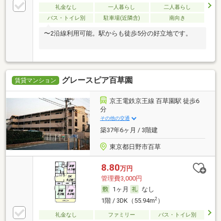
礼金なし
一人暮らし
二人暮らし
バス・トイレ別
駐車場(近隣含)
南向き
〜2沿線利用可能。駅からも徒歩5分の好立地です。
グレースピア百草園
賃貸マンション
京王電鉄京王線 百草園駅 徒歩6
分
その他の交通
築37年6ヶ月 / 3階建
東京都日野市百草
8.80
万円
管理費3,000円
1ヶ月
なし
2
1階 / 3DK（55.94m
）
礼金なし
ファミリー
バス・トイレ別