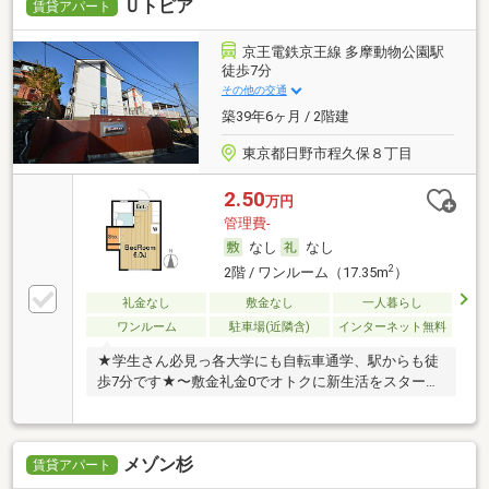
Ｕトピア
賃貸アパート
京王電鉄京王線 多摩動物公園駅
徒歩7分
その他の交通
築39年6ヶ月 / 2階建
東京都日野市程久保８丁目
2.50
万円
管理費-
なし
なし
2
2階 / ワンルーム（17.35m
）
礼金なし
敷金なし
一人暮らし
ワンルーム
駐車場(近隣含)
インターネット無料
★学生さん必見っ各大学にも自転車通学、駅からも徒
歩7分です★〜敷金礼金0でオトクに新生活をスター
ト〜
メゾン杉
賃貸アパート