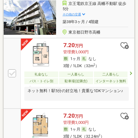
京王電鉄京王線 高幡不動駅 徒歩
5分
その他の交通
築38年3ヶ月 / 4階建
東京都日野市高幡
7.20
万円
管理費3,000円
1ヶ月
なし
2
3階 / 1LDK（32m
）
礼金なし
一人暮らし
二人暮らし
バス・トイレ別
駐車場(近隣含)
インターネット無料
ネット無料！駅5分の好立地！貴重な1DKマンション♪
7.20
万円
管理費3,000円
1ヶ月
なし
2
3階 / 1LDK（32.24m
）