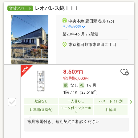
レオパレス純ＩＩＩ
賃貸アパート
中央本線 豊田駅 徒歩12分
その他の交通
築20年4ヶ月 / 2階建
東京都日野市東豊田２丁目
8.50
万円
管理費6,000円
なし
1ヶ月
2
1階 / 1K（23.61m
）
敷金なし
一人暮らし
バス・トイレ別
モニタ付インターホ
駐車場(近隣含)
駐輪場
ン
家具家電付き、短期契約ご相談ください