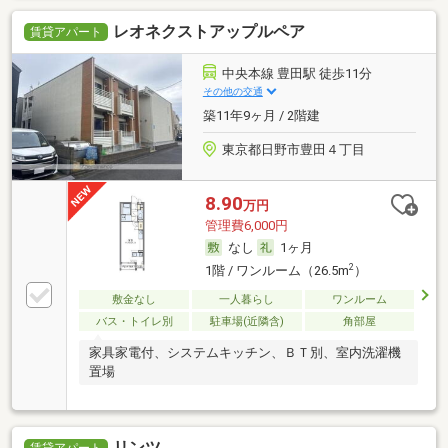
レオネクストアップルペア
賃貸アパート
中央本線 豊田駅 徒歩11分
その他の交通
築11年9ヶ月 / 2階建
東京都日野市豊田４丁目
8.90
万円
管理費6,000円
なし
1ヶ月
2
1階 / ワンルーム（26.5m
）
敷金なし
一人暮らし
ワンルーム
バス・トイレ別
駐車場(近隣含)
角部屋
家具家電付、システムキッチン、ＢＴ別、室内洗濯機
置場
リンツ
賃貸アパート