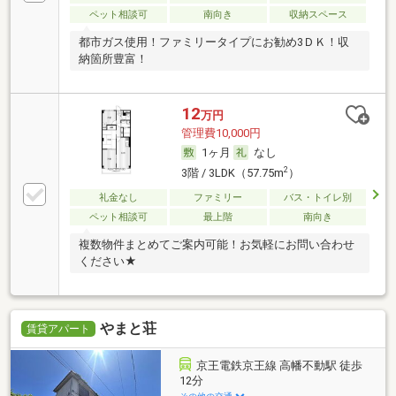
ペット相談可
南向き
収納スペース
都市ガス使用！ファミリータイプにお勧め3ＤＫ！収
納箇所豊富！
12
万円
管理費10,000円
1ヶ月
なし
2
3階 / 3LDK（57.75m
）
礼金なし
ファミリー
バス・トイレ別
ペット相談可
最上階
南向き
複数物件まとめてご案内可能！お気軽にお問い合わせ
ください★
やまと荘
賃貸アパート
京王電鉄京王線 高幡不動駅 徒歩
12分