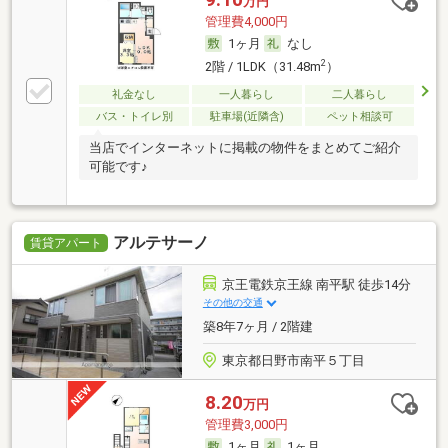
万円
管理費4,000円
1ヶ月
なし
2
2階 / 1LDK（31.48m
）
礼金なし
一人暮らし
二人暮らし
バス・トイレ別
駐車場(近隣含)
ペット相談可
当店でインターネットに掲載の物件をまとめてご紹介
可能です♪
アルテサーノ
賃貸アパート
京王電鉄京王線 南平駅 徒歩14分
その他の交通
築8年7ヶ月 / 2階建
東京都日野市南平５丁目
8.20
万円
管理費3,000円
1ヶ月
1ヶ月