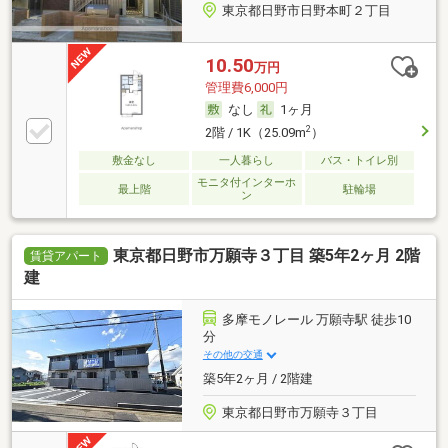
東京都日野市日野本町２丁目
10.50
万円
管理費6,000円
なし
1ヶ月
2
2階 / 1K（25.09m
）
敷金なし
一人暮らし
バス・トイレ別
モニタ付インターホ
最上階
駐輪場
ン
東京都日野市万願寺３丁目 築5年2ヶ月 2階
賃貸アパート
建
多摩モノレール 万願寺駅 徒歩10
分
その他の交通
築5年2ヶ月 / 2階建
東京都日野市万願寺３丁目