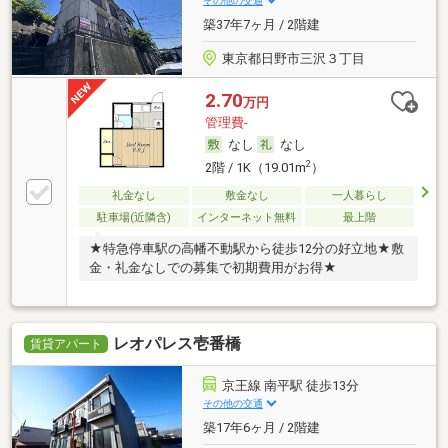
その他の交通
築37年7ヶ月 / 2階建
東京都日野市三沢３丁目
2.70
万円
管理費-
なし
なし
2
2階 / 1K（19.01m
）
礼金なし
敷金なし
一人暮らし
駐車場(近隣含)
インターネット無料
最上階
★特急停車駅の高幡不動駅から徒歩12分の好立地★敷
金・礼金なしでの募集で初期費用がお得★
レオパレス壱番橋
賃貸アパート
京王線 南平駅 徒歩13分
その他の交通
築17年6ヶ月 / 2階建