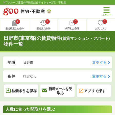
NTTグループ運営の不動産総合サイト goo住宅・不動産
1
0
0
0
最近検索した条件
最近見た物件
保存した条件
お気に入り
日野市(東京都)の賃貸物件
(賃貸マンション・アパート)
物件一覧
地域
変更する
日野市
条件
変更する
指定なし
新着メールを受
検索条件を保存
アプリで探す
取る
人数に合った間取りを選ぶ