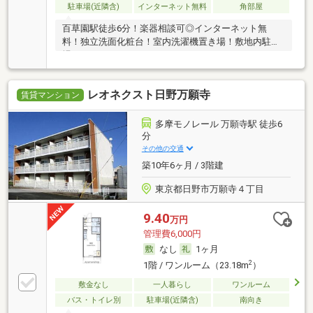
駐車場(近隣含)
インターネット無料
角部屋
百草園駅徒歩6分！楽器相談可◎インターネット無
料！独立洗面化粧台！室内洗濯機置き場！敷地内駐車
場！
レオネクスト日野万願寺
賃貸マンション
多摩モノレール 万願寺駅 徒歩6
分
その他の交通
築10年6ヶ月 / 3階建
東京都日野市万願寺４丁目
9.40
万円
管理費6,000円
なし
1ヶ月
2
1階 / ワンルーム（23.18m
）
敷金なし
一人暮らし
ワンルーム
バス・トイレ別
駐車場(近隣含)
南向き