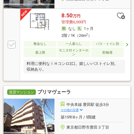
8.50
万円
管理費6,000円
なし
1ヶ月
2
2階 / 1K（26m
）
敷金なし
一人暮らし
バス・トイレ別
モニタ付インターホ
最上階
駐輪場
ン
料理に便利なＩＨコンロ2口。嬉しいバストイレ別。
収納あり。
プリマヴェーラ
賃貸マンション
中央本線 豊田駅 徒歩3分
その他の交通
築15年8ヶ月 / 5階建
東京都日野市豊田３丁目