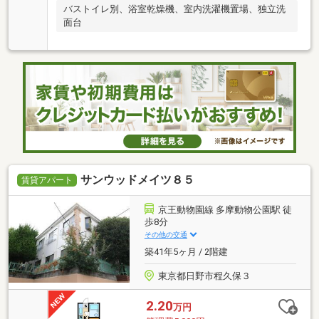
バストイレ別、浴室乾燥機、室内洗濯機置場、独立洗
面台
サンウッドメイツ８５
賃貸アパート
京王動物園線 多摩動物公園駅 徒
歩8分
その他の交通
築41年5ヶ月 / 2階建
東京都日野市程久保３
2.20
万円