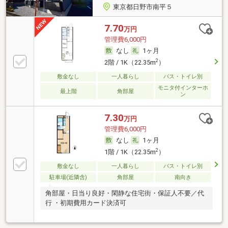
東京都日野市南平５
7.70
万円
管理費6,000円
なし
1ヶ月
2
2階 / 1K（22.35m
）
敷金なし
一人暮らし
バス・トイレ別
モニタ付インターホ
最上階
角部屋
ン
7.30
万円
管理費6,000円
なし
1ヶ月
2
1階 / 1K（22.35m
）
敷金なし
一人暮らし
バス・トイレ別
駐車場(近隣含)
角部屋
南向き
角部屋・日当り良好・閑静な住宅街・保証人不要／代
行 ・初期費用カード決済可