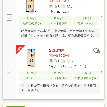
管理費5,000円
なし
なし
2
1階 / 1K（20m
）
礼金なし
敷金なし
一人暮らし
駐車場(近隣含)
ペット相談可
収納スペース
明星大学まで徒歩1分。中央大学・帝京大学までも徒
歩圏です。ペット飼育相談可能。室内洗濯機置き場。
2.20
万円
管理費5,000円
なし
なし
2
1階 / ワンルーム（15.7m
）
礼金なし
敷金なし
一人暮らし
ワンルーム
ペット相談可
室内洗濯機置き場
ペット相談可・日当り良好・閑静な住宅街・初期費用
カード決済可