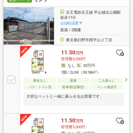
京王電鉄京王線 平山城址公園駅
徒歩11分
その他の交通
新築 / 2階建
東京都日野市西平山２丁目
11.50
万円
管理費5,000円
なし
30万円
2
1階 / 2LDK（50.58m
）
敷金なし
新築
二人暮らし
バス・トイレ別
駐車場(近隣含)
ペット相談可
大切なペットと一緒に暮らせるお部屋です。
11.50
万円
管理費5,000円