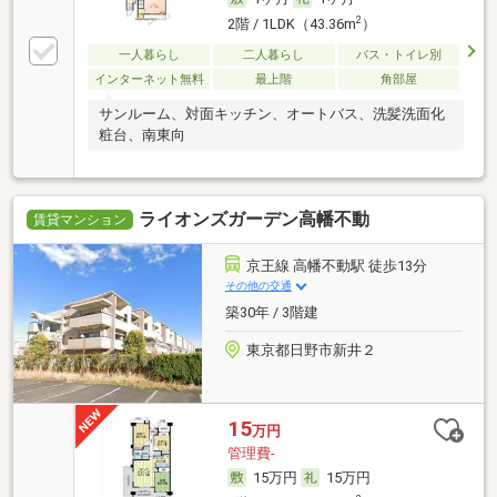
2
2階 / 1LDK（43.36m
）
一人暮らし
二人暮らし
バス・トイレ別
インターネット無料
最上階
角部屋
サンルーム、対面キッチン、オートバス、洗髪洗面化
粧台、南東向
ライオンズガーデン高幡不動
賃貸マンション
京王線 高幡不動駅 徒歩13分
その他の交通
築30年 / 3階建
東京都日野市新井２
15
万円
管理費-
15万円
15万円