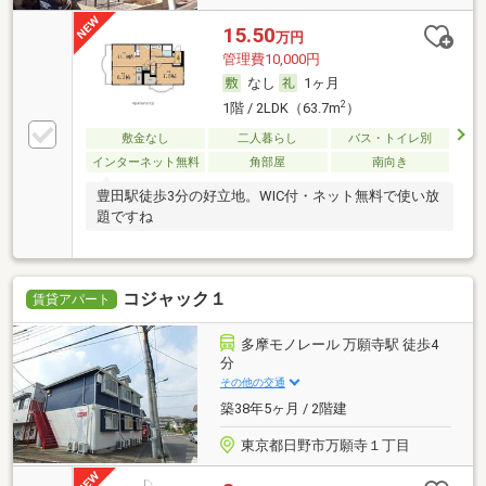
15.50
万円
管理費10,000円
なし
1ヶ月
2
1階 / 2LDK（63.7m
）
敷金なし
二人暮らし
バス・トイレ別
インターネット無料
角部屋
南向き
豊田駅徒歩3分の好立地。WIC付・ネット無料で使い放
題ですね
コジャック１
賃貸アパート
多摩モノレール 万願寺駅 徒歩4
分
その他の交通
築38年5ヶ月 / 2階建
東京都日野市万願寺１丁目