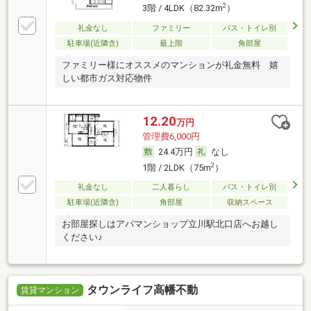
2
3階 / 4LDK（82.32m
）
礼金なし
ファミリー
バス・トイレ別
駐車場(近隣含)
最上階
角部屋
ファミリー様にオススメのマンションが礼金無料 嬉
しい都市ガス対応物件
12.20
万円
管理費6,000円
24.4万円
なし
2
1階 / 2LDK（75m
）
礼金なし
二人暮らし
バス・トイレ別
駐車場(近隣含)
角部屋
収納スペース
お部屋探しはアパマンショップ立川駅北口店へお越し
ください♪
タウンライフ高幡不動
賃貸マンション