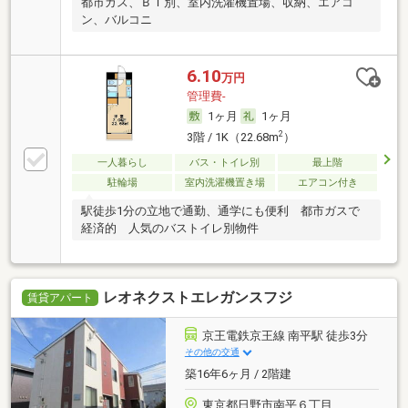
都市ガス、ＢＴ別、室内洗濯機置場、収納、エアコ
ン、バルコニ
6.10
万円
管理費-
1ヶ月
1ヶ月
2
3階 / 1K（22.68m
）
一人暮らし
バス・トイレ別
最上階
駐輪場
室内洗濯機置き場
エアコン付き
駅徒歩1分の立地で通勤、通学にも便利 都市ガスで
経済的 人気のバストイレ別物件
レオネクストエレガンスフジ
賃貸アパート
京王電鉄京王線 南平駅 徒歩3分
その他の交通
築16年6ヶ月 / 2階建
東京都日野市南平６丁目