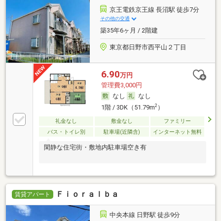
京王電鉄京王線 長沼駅 徒歩7分
その他の交通
築35年6ヶ月 / 2階建
東京都日野市西平山２丁目
6.90
万円
管理費3,000円
なし
なし
2
1階 / 3DK（51.79m
）
礼金なし
敷金なし
ファミリー
バス・トイレ別
駐車場(近隣含)
インターネット無料
閑静な住宅街・敷地内駐車場空き有
Ｆｉｏｒａｌｂａ
賃貸アパート
中央本線 日野駅 徒歩9分