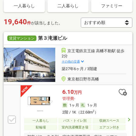
一人暮らし
二人暮らし
ファミリー
19,640
件
が該当しました。
第３滝瀬ビル
賃貸マンション
京王電鉄京王線 高幡不動駅 徒歩
2分
その他の交通
築27年6ヶ月 / 3階建
東京都日野市高幡
6.10
万円
管理費-
1ヶ月
1ヶ月
2
2階 / 1K（22.68m
）
一人暮らし
バス・トイレ別
収納スペース
駐輪場
室内洗濯機置き場
エアコン付き