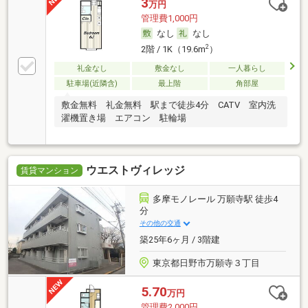
3
万円
管理費1,000円
なし
なし
2
2階 / 1K（19.6m
）
礼金なし
敷金なし
一人暮らし
駐車場(近隣含)
最上階
角部屋
敷金無料 礼金無料 駅まで徒歩4分 CATV 室内洗
濯機置き場 エアコン 駐輪場
ウエストヴィレッジ
賃貸マンション
多摩モノレール 万願寺駅 徒歩4
分
その他の交通
築25年6ヶ月 / 3階建
東京都日野市万願寺３丁目
5.70
万円
管理費2,000円