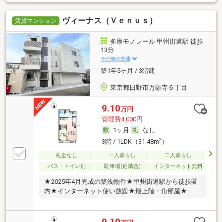
ヴィーナス（Ｖｅｎｕｓ）
賃貸マンション
多摩モノレール 甲州街道駅 徒歩
13分
その他の交通
築1年5ヶ月 / 3階建
東京都日野市万願寺６丁目
9.10
万円
管理費4,000円
1ヶ月
なし
2
3階 / 1LDK（31.48m
）
礼金なし
一人暮らし
二人暮らし
バス・トイレ別
駐車場(近隣含)
インターネット無料
★2025年4月完成の築浅物件★甲州街道駅から徒歩圏
内★インターネット使い放題★最上階・角部屋★
9.10