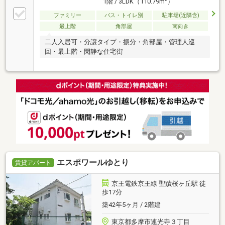
1階 / 3LDK（110.79m
）
ファミリー
バス・トイレ別
駐車場(近隣含)
最上階
角部屋
南向き
二人入居可・分譲タイプ・振分・角部屋・管理人巡
回・最上階・閑静な住宅街
エスポワールゆとり
賃貸アパート
京王電鉄京王線 聖蹟桜ヶ丘駅 徒
歩17分
築42年5ヶ月 / 2階建
東京都多摩市連光寺３丁目