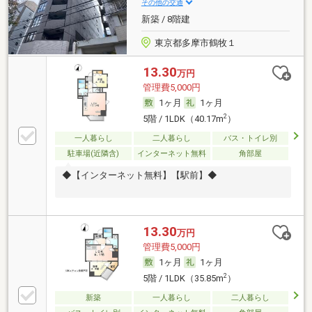
その他の交通
新築 / 8階建
東京都多摩市鶴牧１
13.30
万円
管理費5,000円
1ヶ月
1ヶ月
2
5階 / 1LDK（40.17m
）
一人暮らし
二人暮らし
バス・トイレ別
駐車場(近隣含)
インターネット無料
角部屋
◆【インターネット無料】【駅前】◆
13.30
万円
管理費5,000円
1ヶ月
1ヶ月
2
5階 / 1LDK（35.85m
）
新築
一人暮らし
二人暮らし