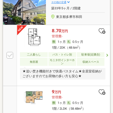
その他の交通
築33年5ヶ月 / 2階建
東京都多摩市和田
8.70
万円
管理費-
1ヶ月
0.5ヶ月
2
1階 / 2DK（48.6m
）
二人暮らし
バス・トイレ別
駐車場(近隣含)
モニタ付インターホ
角部屋
収納スペース
ン
★追い焚き機能付きで快適バスタイム★全居室収納が
ございますのでお荷物の多い方も安心★
9
万円
管理費-
1ヶ月
0.5ヶ月
2
1階 / 2LDK（58.48m
）