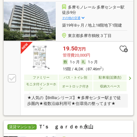
多摩モノレール 多摩センター駅
徒歩9分
その他の交通
築19年8ヶ月 / 地上18階地下1階建
東京都多摩市鶴牧３丁目
19.50
万円
管理費20,000円
1ヶ月
1ヶ月
2
15階 / 4LDK（87.46m
）
ファミリー
バス・トイレ別
駐車場(近隣含)
モニタ付インターホ
オートロック付き
収納スペース
ン
★人気の【Brilliaシリーズ】★多摩センター駅まで徒
歩圏内★複数沿線利用可★住環境の整ってます★
Ｔ’ｓ ｇａｒｄｅｎ永山
賃貸マンション