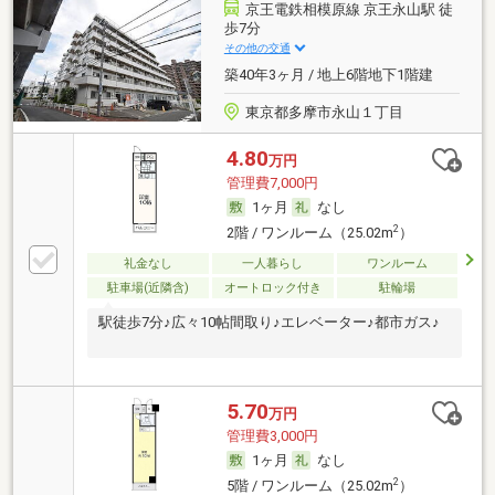
京王電鉄相模原線 京王永山駅 徒
歩7分
その他の交通
築40年3ヶ月 / 地上6階地下1階建
東京都多摩市永山１丁目
4.80
万円
管理費7,000円
1ヶ月
なし
2
2階 / ワンルーム（25.02m
）
礼金なし
一人暮らし
ワンルーム
駐車場(近隣含)
オートロック付き
駐輪場
駅徒歩7分♪広々10帖間取り♪エレベーター♪都市ガス♪
5.70
万円
管理費3,000円
1ヶ月
なし
2
5階 / ワンルーム（25.02m
）