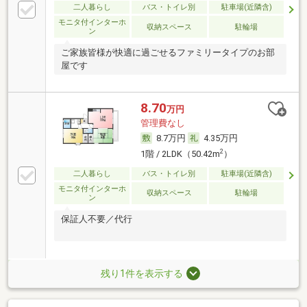
二人暮らし
バス・トイレ別
駐車場(近隣含)
モニタ付インターホ
収納スペース
駐輪場
ン
ご家族皆様が快適に過ごせるファミリータイプのお部
屋です
8.70
万円
管理費なし
8.7万円
4.35万円
2
1階 / 2LDK（50.42m
）
二人暮らし
バス・トイレ別
駐車場(近隣含)
モニタ付インターホ
収納スペース
駐輪場
ン
保証人不要／代行
残り1件を表示する