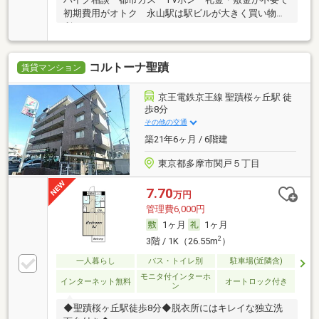
初期費用がオトク 永山駅は駅ビルが大きく買い物便
利
コルトーナ聖蹟
賃貸マンション
京王電鉄京王線 聖蹟桜ヶ丘駅 徒
歩8分
その他の交通
築21年6ヶ月 / 6階建
東京都多摩市関戸５丁目
7.70
万円
管理費6,000円
1ヶ月
1ヶ月
2
3階 / 1K（26.55m
）
一人暮らし
バス・トイレ別
駐車場(近隣含)
モニタ付インターホ
インターネット無料
オートロック付き
ン
◆聖蹟桜ヶ丘駅徒歩8分◆脱衣所にはキレイな独立洗