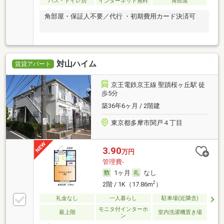
バス・トイレ別
インターネット無料
角部屋
角部屋・保証人不要／代行 ・初期費用カード決済可
対山ハイム
賃貸アパート
京王電鉄京王線 聖蹟桜ヶ丘駅 徒
歩5分
築36年6ヶ月 / 2階建
東京都多摩市関戸４丁目
3.90
万円
管理費-
1ヶ月
なし
2
2階 / 1K（17.86m
）
礼金なし
一人暮らし
駐車場(近隣含)
モニタ付インターホ
最上階
室内洗濯機置き場
ン