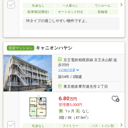
礼金なし
一人暮らし
ワンルーム
駐車場(近隣含)
オートロック付き
駐輪場
1Rタイプの過ごしやすい物件ですよ。
キャニオンハヤシ
賃貸マンション
京王電鉄相模原線 京王永山駅 徒
歩20分
その他の交通
築34年 / 3階建
東京都多摩市連光寺２丁目
6.80
万円
管理費3,000円
1ヶ月
なし
2
3階 / 3K（47.5m
）
礼金なし
ファミリー
バス・トイレ別