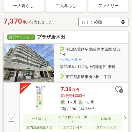
一人暮らし
二人暮らし
ファミリー
7,370
件
が該当しました。
プラザ唐木田
賃貸マンション
小田急電鉄多摩線 唐木田駅 徒歩
1分
その他の交通
築33年6ヶ月 / 地上8階地下1階建
東京都多摩市唐木田１丁目
7.30
万円
管理費4,000円
1ヶ月
1ヶ月
2
3階 / 1DK（34.75m
）
モニタ付インターホ
一人暮らし
駐輪場
ン
室内洗濯機置き場
エアコン付き
フローリング