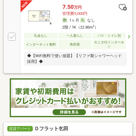
7.50
万円
管理費5,000円
1ヶ月
なし
2
2階 / 1K（22.86m
）
礼金なし
一人暮らし
バス・トイレ別
モニタ付インターホ
インターネット無料
角部屋
ン
◆【WiFi無料で使い放題】【リファ製シャワーヘッド
採用】◆
Ｄフラット乞田
賃貸アパート