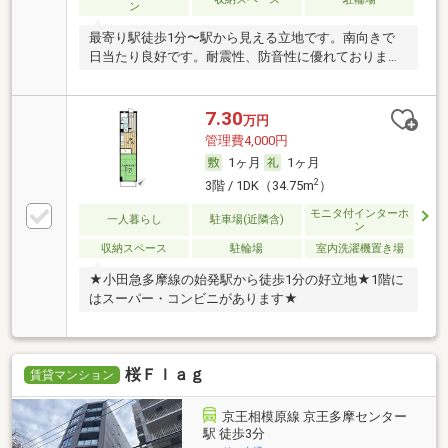
ン
最寄り駅徒歩1分〜駅から見える立地です。南向きで
日当たり良好です。耐震性、防音性に優れておりま
す。
7.30
万円
管理費4,000円
1ヶ月
1ヶ月
2
3階 / 1DK（34.75m
）
モニタ付インターホ
一人暮らし
駐車場(近隣含)
ン
収納スペース
駐輪場
室内洗濯機置き場
★小田急多摩線の始発駅から徒歩1分の好立地★1階に
はスーパー・コンビニがあります★
桜Ｆｌａｇ
賃貸マンション
京王相模原線 京王多摩センター
駅 徒歩3分