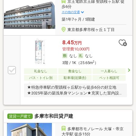
京王電鉄京王線 聖蹟桜ヶ丘駅 徒
歩6分
その他の交通
築1年7ヶ月 / 5階建
東京都多摩市桜ヶ丘１丁目
8.45
万円
管理費10,000円
なし
なし
2
3階 / 1K（25.65m
）
礼金なし
敷金なし
一人暮らし
バス・トイレ別
駐車場(近隣含)
ペット相談可
★特急停車駅の聖蹟桜ヶ丘駅から徒歩6分の好立地
★2025年築の築浅単身マンション★充実した室内設備
★
多摩市和田貸戸建
賃貸一戸建て
多摩都市モノレール 大塚・帝京
大学駅 徒歩15分