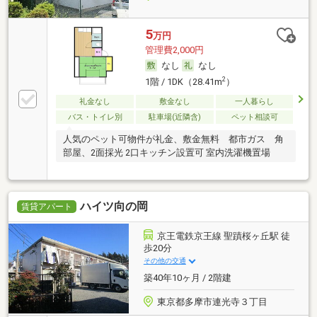
5
万円
管理費2,000円
なし
なし
2
1階 / 1DK（28.41m
）
礼金なし
敷金なし
一人暮らし
バス・トイレ別
駐車場(近隣含)
ペット相談可
人気のペット可物件が礼金、敷金無料 都市ガス 角
部屋、2面採光 2口キッチン設置可 室内洗濯機置場
ハイツ向の岡
賃貸アパート
京王電鉄京王線 聖蹟桜ヶ丘駅 徒
歩20分
その他の交通
築40年10ヶ月 / 2階建
東京都多摩市連光寺３丁目