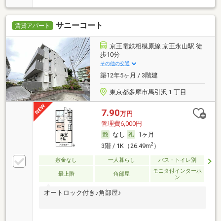
サニーコート
賃貸アパート
京王電鉄相模原線 京王永山駅 徒
歩10分
その他の交通
築12年5ヶ月 / 3階建
東京都多摩市馬引沢１丁目
7.90
万円
管理費6,000円
なし
1ヶ月
2
3階 / 1K（26.49m
）
敷金なし
一人暮らし
バス・トイレ別
モニタ付インターホ
最上階
角部屋
ン
オートロック付き♪角部屋♪