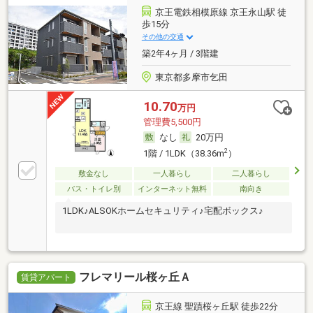
京王電鉄相模原線 京王永山駅 徒
歩15分
その他の交通
築2年4ヶ月 / 3階建
東京都多摩市乞田
10.70
万円
管理費5,500円
なし
20万円
2
1階 / 1LDK（38.36m
）
敷金なし
一人暮らし
二人暮らし
バス・トイレ別
インターネット無料
南向き
1LDK♪ALSOKホームセキュリティ♪宅配ボックス♪
フレマリール桜ヶ丘Ａ
賃貸アパート
京王線 聖蹟桜ヶ丘駅 徒歩22分