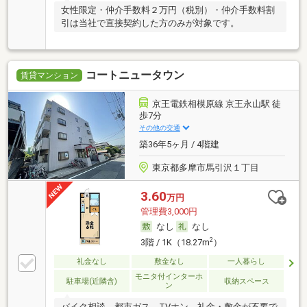
女性限定・仲介手数料２万円（税別）・仲介手数料割
引は当社で直接契約した方のみが対象です。
コートニュータウン
賃貸マンション
京王電鉄相模原線 京王永山駅 徒
歩7分
その他の交通
築36年5ヶ月 / 4階建
東京都多摩市馬引沢１丁目
3.60
万円
管理費3,000円
なし
なし
2
3階 / 1K（18.27m
）
礼金なし
敷金なし
一人暮らし
モニタ付インターホ
駐車場(近隣含)
収納スペース
ン
バイク相談 都市ガス TVホン 礼金・敷金が不要で