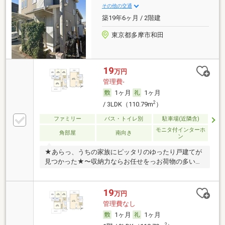
その他の交通
築19年6ヶ月 / 2階建
東京都多摩市和田
19
万円
管理費-
1ヶ月
1ヶ月
2
/ 3LDK（110.79m
）
ファミリー
バス・トイレ別
駐車場(近隣含)
モニタ付インターホ
角部屋
南向き
ン
★あらっ、うちの家族にピッタリのゆったり戸建てが
見つかった★〜収納力ならお任せをっお荷物の多い方
へ〜
19
万円
管理費なし
1ヶ月
1ヶ月
2