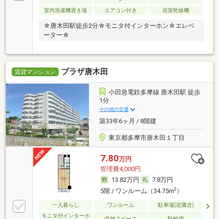
室内洗濯機置き場
エアコン付き
浴室乾燥機
☆唐木田駅徒歩2分☆モニタ付インターホン☆エレベ
ーター☆
プラザ唐木田
賃貸マンション
小田急電鉄多摩線 唐木田駅 徒歩
1分
その他の交通
築33年6ヶ月 / 8階建
東京都多摩市唐木田１丁目
7.80
万円
管理費4,000円
13.82万円
7.8万円
2
5階 / ワンルーム（34.75m
）
一人暮らし
ワンルーム
駐車場(近隣含)
モニタ付インターホ
収納スペース
駐輪場