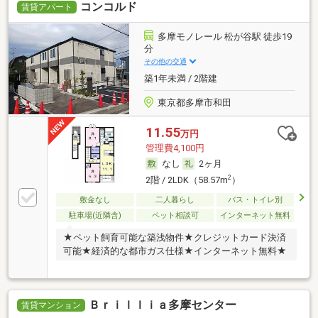
コンコルド
賃貸アパート
多摩モノレール 松が谷駅 徒歩19
分
その他の交通
築1年未満 / 2階建
東京都多摩市和田
11.55
万円
管理費4,100円
なし
2ヶ月
2
2階 / 2LDK（58.57m
）
敷金なし
二人暮らし
バス・トイレ別
駐車場(近隣含)
ペット相談可
インターネット無料
★ペット飼育可能な築浅物件★クレジットカード決済
可能★経済的な都市ガス仕様★インターネット無料★
Ｂｒｉｌｌｉａ多摩センター
賃貸マンション