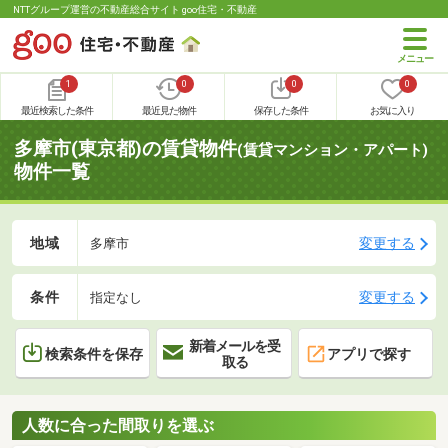
NTTグループ運営の不動産総合サイト goo住宅・不動産
1
0
0
0
最近検索した条件
最近見た物件
保存した条件
お気に入り
多摩市(東京都)の賃貸物件
(賃貸マンション・アパート)
物件一覧
地域
変更する
多摩市
条件
変更する
指定なし
新着メールを受
検索条件を保存
アプリで探す
取る
人数に合った間取りを選ぶ