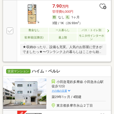
7.90
万円
管理費6,000円
なし
1ヶ月
2
3階 / 1K（26.93m
）
敷金なし
一人暮らし
バス・トイレ別
モニタ付インターホ
駐車場(近隣含)
最上階
ン
★収納ゆったり、設備も充実。人気のお部屋に空きが
でましたっ★〜ワンランク上の暮らしはここから始ま
る〜
ハイム・ペルレ
賃貸マンション
小田急電鉄多摩線 小田急永山駅
徒歩12分
その他の交通
築29年1ヶ月 / 4階建
東京都多摩市永山２丁目