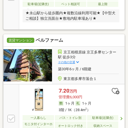
駐車場(近隣含)
ペット相談可
最上階
★永山駅から徒歩圏内★複数沿線利用可能★【中型犬
ご相談】独立洗面台★敷地内駐車場あり★
ベルファーム
賃貸マンション
京王相模原線 京王多摩センター
駅 徒歩3分
その他の交通
築30年6ヶ月 / 6階建
東京都多摩市落合１
7.20
万円
管理費6,000円
1ヶ月
1ヶ月
2
3階 / 1K（28.4m
）
一人暮らし
バス・トイレ別
駐車場(近隣含)
モニタ付インターホ
オートロック付き
収納スペース
ン