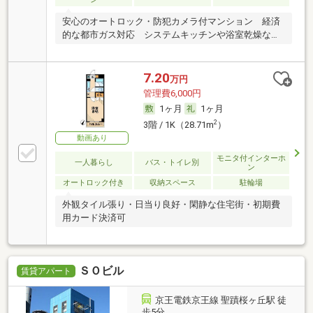
安心のオートロック・防犯カメラ付マンション 経済
的な都市ガス対応 システムキッチンや浴室乾燥など
あり
7.20
万円
管理費6,000円
1ヶ月
1ヶ月
2
3階 / 1K（28.71m
）
動画あり
モニタ付インターホ
一人暮らし
バス・トイレ別
ン
オートロック付き
収納スペース
駐輪場
外観タイル張り・日当り良好・閑静な住宅街・初期費
用カード決済可
ＳＯビル
賃貸アパート
京王電鉄京王線 聖蹟桜ヶ丘駅 徒
歩5分