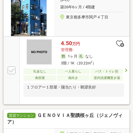
築26年6ヶ月 / 4階建
東京都多摩市関戸４丁目
4.50
万円
管理費-
1ヶ月
なし
2
3階 / 1K（20.22m
）
礼金なし
一人暮らし
バス・トイレ別
角部屋
南向き
室内洗濯機置き場
１フロアー１部屋・陽当たり・眺望良好
ＧＥＮＯＶＩＡ聖蹟桜ヶ丘（ジェノヴィ
賃貸マンション
ア）