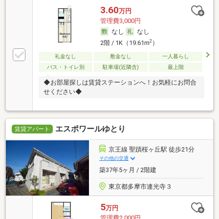
3.60
万円
管理費3,000円
なし
なし
2
2階 / 1K（19.61m
）
礼金なし
敷金なし
一人暮らし
バス・トイレ別
駐車場(近隣含)
最上階
◆お部屋探しは賃貸ステーションへ！お気軽にお問合
せください◆
エスポワールゆとり
賃貸アパート
京王線 聖蹟桜ヶ丘駅 徒歩21分
その他の交通
築37年5ヶ月 / 2階建
東京都多摩市連光寺３
5
万円
管理費2,000円