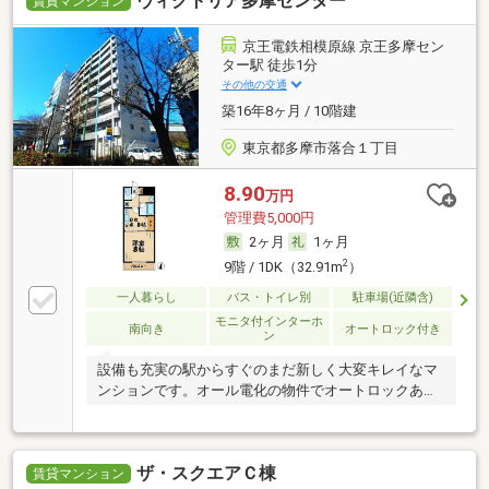
ヴィクトリア多摩センター
賃貸マンション
京王電鉄相模原線 京王多摩セン
ター駅 徒歩1分
その他の交通
築16年8ヶ月 / 10階建
東京都多摩市落合１丁目
8.90
万円
管理費5,000円
2ヶ月
1ヶ月
2
9階 / 1DK（32.91m
）
一人暮らし
バス・トイレ別
駐車場(近隣含)
モニタ付インターホ
南向き
オートロック付き
ン
設備も充実の駅からすぐのまだ新しく大変キレイなマ
ンションです。オール電化の物件でオートロックあり
ます
ザ・スクエアＣ棟
賃貸マンション