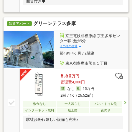
面台付き◆
グリーンテラス多摩
賃貸アパート
京王電鉄相模原線 京王多摩セン
ター駅 徒歩9分
その他の交通
築18年4ヶ月 / 2階建
東京都多摩市落合１丁目
8.50
万円
管理費4,000円
なし
15万円
2
2階 / 1K（26.52m
）
敷金なし
一人暮らし
バス・トイレ別
インターネット無料
最上階
南向き
駅徒歩9分♪嬉しい設備も充実♪