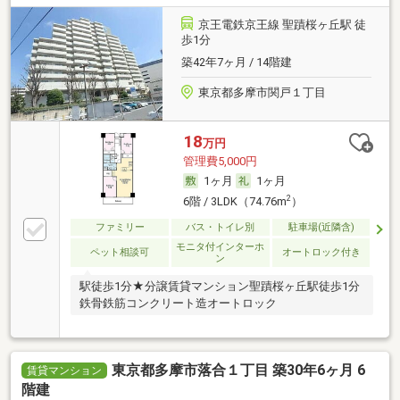
京王電鉄京王線 聖蹟桜ヶ丘駅 徒
歩1分
築42年7ヶ月 / 14階建
東京都多摩市関戸１丁目
18
万円
管理費5,000円
1ヶ月
1ヶ月
2
6階 / 3LDK（74.76m
）
ファミリー
バス・トイレ別
駐車場(近隣含)
モニタ付インターホ
ペット相談可
オートロック付き
ン
駅徒歩1分★分譲賃貸マンション聖蹟桜ヶ丘駅徒歩1分
鉄骨鉄筋コンクリート造オートロック
東京都多摩市落合１丁目 築30年6ヶ月 6
賃貸マンション
階建