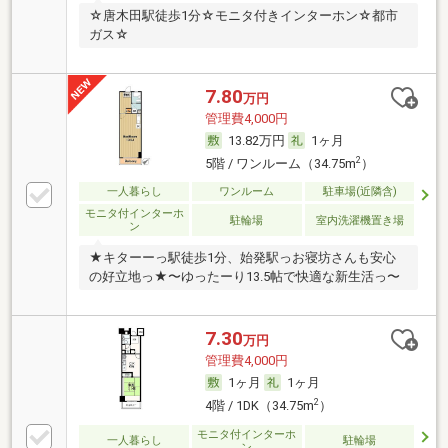
☆唐木田駅徒歩1分☆モニタ付きインターホン☆都市
ガス☆
7.80
万円
管理費4,000円
13.82万円
1ヶ月
2
5階 / ワンルーム（34.75m
）
一人暮らし
ワンルーム
駐車場(近隣含)
モニタ付インターホ
駐輪場
室内洗濯機置き場
ン
★キターーっ駅徒歩1分、始発駅っお寝坊さんも安心
の好立地っ★〜ゆったーり13.5帖で快適な新生活っ〜
7.30
万円
管理費4,000円
1ヶ月
1ヶ月
2
4階 / 1DK（34.75m
）
モニタ付インターホ
一人暮らし
駐輪場
ン