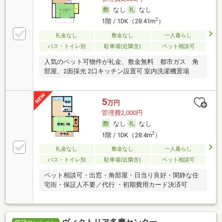
なし
なし
2
1階 / 1DK（28.41m
）
礼金なし
敷金なし
一人暮らし
バス・トイレ別
駐車場(近隣含)
ペット相談可
人気のペット可物件が礼金、敷金無料 都市ガス 角
部屋、2面採光 2口キッチン設置可 室内洗濯機置場
5
万円
管理費2,000円
なし
なし
2
1階 / 1DK（28.4m
）
礼金なし
敷金なし
一人暮らし
バス・トイレ別
駐車場(近隣含)
ペット相談可
ペット相談可・出窓・角部屋・日当り良好・閑静な住
宅街・保証人不要／代行 ・初期費用カード決済可