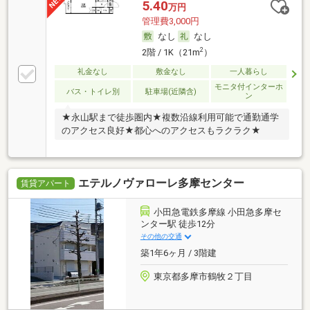
5.40
万円
管理費3,000円
なし
なし
2
2階 / 1K（21m
）
礼金なし
敷金なし
一人暮らし
モニタ付インターホ
バス・トイレ別
駐車場(近隣含)
ン
★永山駅まで徒歩圏内★複数沿線利用可能で通勤通学
のアクセス良好★都心へのアクセスもラクラク★
エテルノヴァローレ多摩センター
賃貸アパート
小田急電鉄多摩線 小田急多摩セ
ンター駅 徒歩12分
その他の交通
築1年6ヶ月 / 3階建
東京都多摩市鶴牧２丁目