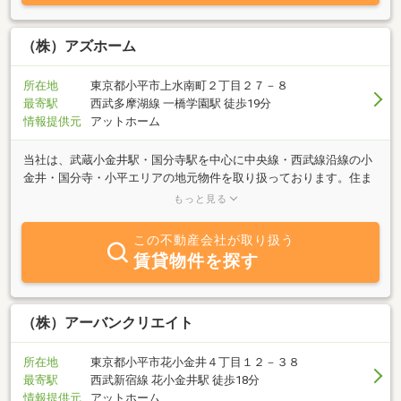
（株）アズホーム
所在地
東京都小平市上水南町２丁目２７－８
最寄駅
西武多摩湖線 一橋学園駅 徒歩19分
情報提供元
アットホーム
当社は、武蔵小金井駅・国分寺駅を中心に中央線・西武線沿線の小
金井・国分寺・小平エリアの地元物件を取り扱っております。住ま
い探しは、お客様のライフスタイルを知ることから始まります。
もっと見る
「お客様が何を考え、何を求めているのかを理解してこそ、満足の
いく住まいをご提供できる。」そう考えているからです。おかげさ
この不動産会社が取り扱う
まで、お客様からのご紹介も非常に多く、他社様にはない物件も多
賃貸物件を探す
数取り揃えております。また、地元環境を熟慮した上での物件選
び、仲介に大変ご好評いただいており、両隣の入居者も把握してお
りますので、安心してお住まいいただけます。当社ホームページに
も最新の物件情報が満載となっていますので、ぜひ一度ご覧下さ
（株）アーバンクリエイト
い。電話やメールでの受付も随時行っておりますので、お気軽にお
問い合せ下さい。スタッフ一同、ご来店お待ちしてます。
所在地
東京都小平市花小金井４丁目１２－３８
最寄駅
西武新宿線 花小金井駅 徒歩18分
情報提供元
アットホーム