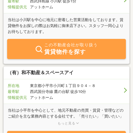
最寄駅
西武拝島線 小川駅 徒歩1分
情報提供元
アットホーム
当社は小川駅を中心に地元に密着した営業活動をしております。賃
貸物件をお探しの際はお気軽に御来店下さい。スタッフ一同心より
お待ちしております。
この不動産会社が取り扱う
賃貸物件を探す
（有）和不動産＆スペースアイ
所在地
東京都小平市小川町１丁目９０４－８
最寄駅
西武国分寺線 鷹の台駅 徒歩10分
情報提供元
アットホーム
当社は小平市を中心として、地元不動産の売買・賃貸・管理などの
ご紹介を主な業務内容とする会社です。「売りたい」「買いたい」
「借りたい」ご希望の方は、不動産に関する質問は何でもお気軽に
もっと見る
ご相談ください。豊富な情報力でお客様のご希望に併せたスピーデ