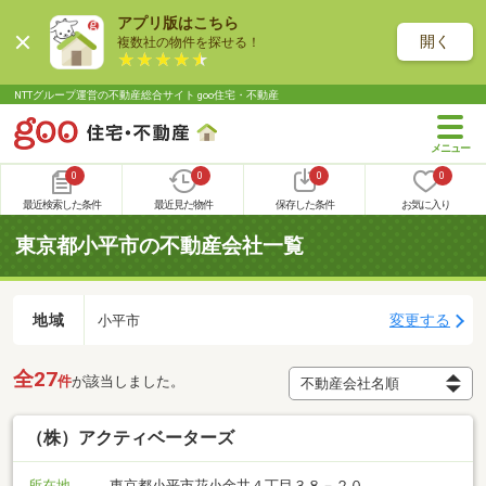
アプリ版はこちら
開く
複数社の物件を探せる！
NTTグループ運営の不動産総合サイト goo住宅・不動産
0
0
0
0
最近検索した条件
最近見た物件
保存した条件
お気に入り
東京都小平市の不動産会社一覧
地域
変更する
小平市
全27
件
が該当しました。
（株）アクティベーターズ
所在地
東京都小平市花小金井４丁目３８－２０