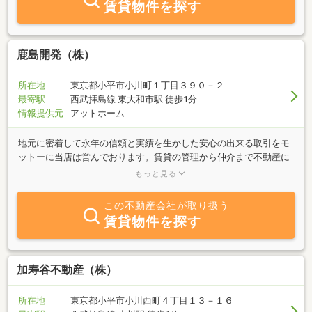
賃貸物件を探す
ある方は、一度ご連絡お待ちしております。
鹿島開発（株）
所在地
東京都小平市小川町１丁目３９０－２
最寄駅
西武拝島線 東大和市駅 徒歩1分
情報提供元
アットホーム
地元に密着して永年の信頼と実績を生かした安心の出来る取引をモ
ットーに当店は営んでおります。賃貸の管理から仲介まで不動産に
関する、あらゆる分野の御質問・御相談を承ります。小平市、東大
もっと見る
和市、立川市近郊の物件情報を常時、豊富に取り揃えております。
お客様のお部屋探しに住まい選びに良きサポート役として、ご満足
この不動産会社が取り扱う
頂けますようスタッフ一同努力して参ります。是非一度ご来店頂け
賃貸物件を探す
ますよう心よりお待ち申し上げます。
加寿谷不動産（株）
所在地
東京都小平市小川西町４丁目１３－１６