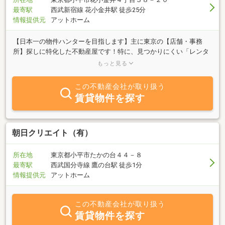
最寄駅
西武新宿線 花小金井駅 徒歩25分
情報提供元
アットホーム
【日本一の物件ハンターを目指します】主に東京の【店舗・事務
所】探しに特化した不動産屋です！特に、見つかりにくい「レンタ
ルスペース・民泊・飲食」などや、投資用「築古戸建・1棟アパー
もっと見る
ト」などもお任せください。これから事業を始める方や不動産投資
（大家業）を始めるオーナーさんを応援します。特に、23区や多摩
この不動産会社が取り扱う
地域が中心ですが、当社独自のネットワークにより全国の物件探し
賃貸物件を探す
もお手伝い可能です！法人のお客様や副業大家さんから信頼される
パートナーになれるよう頑張りますので、よろしくお願いいたしま
す。
朝日クリエイト（有）
所在地
東京都小平市たかの台４４－８
最寄駅
西武国分寺線 鷹の台駅 徒歩1分
情報提供元
アットホーム
この不動産会社が取り扱う
賃貸物件を探す