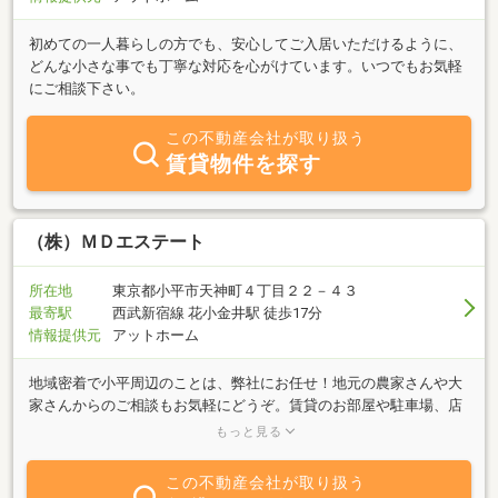
初めての一人暮らしの方でも、安心してご入居いただけるように、
どんな小さな事でも丁寧な対応を心がけています。いつでもお気軽
にご相談下さい。
この不動産会社が取り扱う
賃貸物件を探す
（株）ＭＤエステート
所在地
東京都小平市天神町４丁目２２－４３
最寄駅
西武新宿線 花小金井駅 徒歩17分
情報提供元
アットホーム
地域密着で小平周辺のことは、弊社にお任せ！地元の農家さんや大
家さんからのご相談もお気軽にどうぞ。賃貸のお部屋や駐車場、店
舗事務所のご紹介や土地の活用方法など、お話しできます。私も大
もっと見る
家さんの立場でお話ししたり、地元のお祭りに参加しているので、
地域のことなど多岐にわたってお力になれるかもしれません。親
この不動産会社が取り扱う
切・丁寧をモットーに対応させていただきます。気がかりなことが