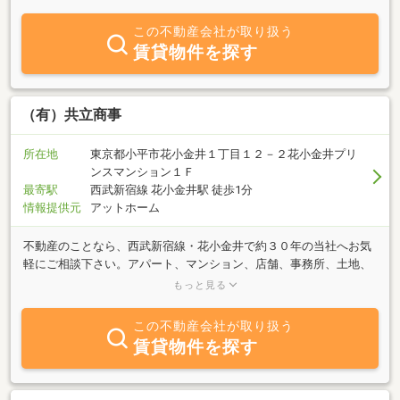
ぞ。
この不動産会社が取り扱う
賃貸物件を探す
（有）共立商事
所在地
東京都小平市花小金井１丁目１２－２花小金井プリ
ンスマンション１Ｆ
最寄駅
西武新宿線 花小金井駅 徒歩1分
情報提供元
アットホーム
不動産のことなら、西武新宿線・花小金井で約３０年の当社へお気
軽にご相談下さい。アパート、マンション、店舗、事務所、土地、
戸建て、駐車場等、地元の不動産ならではの物件を多数とりそろえ
もっと見る
ております。
この不動産会社が取り扱う
賃貸物件を探す