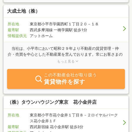
大成土地（株）
所在地
東京都小平市学園西町１丁目２０－１８
最寄駅
西武多摩湖線 一橋学園駅 徒歩1分
情報提供元
アットホーム
当社は、小平市において昭和２９年より不動産の賃貸管理・仲
介・売買を中心とした不動産業を営んでおります。常にお客さまの
立場に立ち、最適な提案をおこなうとともに地域の発展を目指して
もっと見る
おり、「地域のお客さまから選ばれる企業となる」ことも経営理念
としております。 お客さまに寄り添い信頼されるトータルコーデ
この不動産会社が取り扱う
ィネーターとなり、お客さまの生活向上ならびに地域の発展に貢献
賃貸物件を探す
します。 従業員がいかんなく能力を発揮でき、やりがいのある環
境をつくるとともに健康で安心して働くことのできる職場にしま
す。 今後もさらに、地域になくてはならない企業になるととも
に、従業員が働きやすい職場環境を高めていきます。
（株）タウンハウジング東京 花小金井店
所在地
東京都小平市花小金井１丁目８－２ロイヤルパーク
ス花小金井１Ｆ
最寄駅
西武新宿線 花小金井駅 徒歩3分