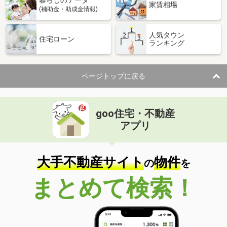
家賃相場
(補助金・助成金情報)
人気タウン
住宅ローン
ランキング
ページトップに戻る
goo住宅・不動産
アプリ
大手不動産サイト
物件
の
を
まとめて検索！