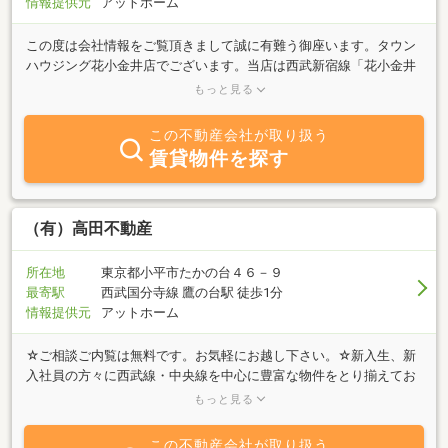
情報提供元
アットホーム
この度は会社情報をご覧頂きまして誠に有難う御座います。タウン
ハウジング花小金井店でございます。当店は西武新宿線「花小金井
駅」北口より徒歩２分にございます。常に変わり行く時代とお客様
もっと見る
のニーズに対応し、小平周辺の賃貸不動産業の活性化に少しでもお
力になれるよう日々努力しております。西武新宿線はもちろん、周
この不動産会社が取り扱う
辺沿線のお部屋探しもお任せ下さい。綺麗に整備された町並みの花
賃貸物件を探す
小金井♪お部屋探しの後は当店に隣接しております、ラ・フォンタ
ーナ 花小金井店でランチやディナーなどいかがでしょうか？常に新
鮮な物件情報をご用意しまして、お客様のご来店心よりお待ちして
おります。
（有）高田不動産
所在地
東京都小平市たかの台４６－９
最寄駅
西武国分寺線 鷹の台駅 徒歩1分
情報提供元
アットホーム
☆ご相談ご内覧は無料です。お気軽にお越し下さい。☆新入生、新
入社員の方々に西武線・中央線を中心に豊富な物件をとり揃えてお
待ちしております。 住まい探しは、鷹の台駅前の「高田不動産」
もっと見る
へお任せ下さい！
この不動産会社が取り扱う