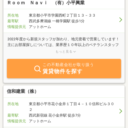
Ｒｏｏｍ Ｎａｖｉ （有）小平興業
所在地
東京都小平市学園西町２丁目１３－３３
最寄駅
西武多摩湖線 一橋学園駅 徒歩1分
情報提供元
アットホーム
2022年度から新規スタッフが加わり、地元密着で営業しています！
主にお部屋探しについては、業界歴１０年以上のベテランスタッフ
が対応しますので、気になることがあれば何でもお気軽にお問い合
もっと見る
わせください！当社では「たくさんの方のお部屋探しをする」ので
はなく、一組一組のお客様へ丁寧に、そして安心してお部屋を借り
この不動産会社が取り扱う
て頂ける、そんな不動産会社を目指して、毎日全員で協力して取り
賃貸物件を探す
組んでいます。もちろんお急ぎのお部屋探しもお任せください！お
引越し・新生活は長い人生の中で、それぞれ岐路になるタイミング
が多いものです。私どもはそういったタイミングで少しでも、皆様
が抱える悩みや問題を解消し、明るい新生活を迎えて頂きたいので
信和建業（株）
す！「まだ具体的でなくても、とりあえず相談してみたい」そんな
思いがありましたら、お気軽にご相談ください！オンラインでのご
所在地
東京都小平市花小金井１丁目４－１０信和ビル３０
相談なども受付可能です。皆さまからのお問い合わせ・ご相談をス
２
タッフ一同、心よりお待ちしております。
最寄駅
西武新宿線 花小金井駅 徒歩7分
情報提供元
アットホーム