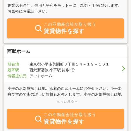
創業50有余年、信用と平和をモットーに、親切・丁寧に接します。
お気軽にお電話下さい。
この不動産会社が取り扱う
賃貸物件を探す
西武ホーム
所在地
東京都小平市美園町３丁目１４－１９－１０１
最寄駅
西武新宿線 小平駅 徒歩5分
情報提供元
アットホーム
小平のお部屋探しは地元密着の西武ホームにお任せ下さい。小平出
身ですので街の詳しい情報もお教えします。小平のお部屋探しは地
元の当社が何かと安心です。賃貸アパート・マンション・駐車場を
もっと見る
多数管理まずはご連絡下さい。
この不動産会社が取り扱う
賃貸物件を探す