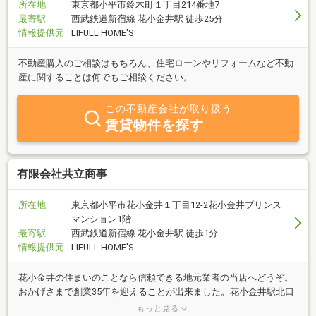
所在地
東京都小平市鈴木町１丁目214番地7
最寄駅
西武鉄道新宿線 花小金井駅 徒歩25分
情報提供元
LIFULL HOME'S
不動産購入のご相談はもちろん、住宅ローンやリフォームなど不動
産に関することは何でもご相談ください。
この不動産会社が取り扱う
賃貸物件を探す
有限会社共立商事
所在地
東京都小平市花小金井１丁目12-2花小金井プリンス
マンション1階
最寄駅
西武鉄道新宿線 花小金井駅 徒歩1分
情報提供元
LIFULL HOME'S
花小金井の住まいのことなら信頼できる地元業者の当店へどうぞ。
おかげさまで創業35年を迎えることが出来ました。花小金井駅北口
出てすぐ目の前の展示場にてお待ちしております。お気軽にどう
もっと見る