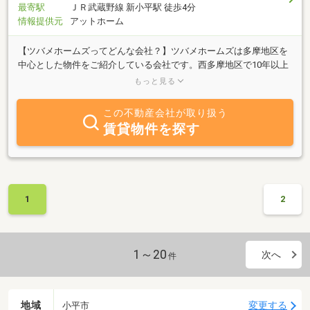
最寄駅
ＪＲ武蔵野線 新小平駅 徒歩4分
情報提供元
アットホーム
【ツバメホームズってどんな会社？】ツバメホームズは多摩地区を
中心とした物件をご紹介している会社です。西多摩地区で10年以上
のベテランアドバイザーが、最適な物件をご紹介いたします。お客
もっと見る
様のご希望やご都合に最大限寄り添い、とことんお付き合いさせて
いただきます。少しでも不安や疑問があれば何でもご相談下さい。
この不動産会社が取り扱う
【どんな物件を紹介してくれるの？】地元不動産というポディショ
賃貸物件を探す
ンを最大限生かすために、取り扱う物件の情報は細やかな所までお
調べいたします。もちろん一般サイトでは公開されないような未公
開物件なども多数ご紹介可能です。また弊社営業は実店舗店舗や事
務所のご紹介も得意としており、しかもご紹介した案件のほとんど
がご盛栄という嬉しいお話を頂戴しております。お部屋を借りたい
1
2
方も、店舗や事務所を借りたい方も、ぜひお気軽にご相談下さい。
1～20
次へ
件
地域
変更する
小平市