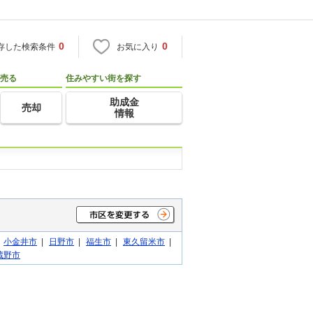
0
0
存した検索条件
お気に入り
売る
住みやすい街を探す
助成金
売却
情報
|
小金井市
|
日野市
|
福生市
|
東久留米市
|
蔵野市