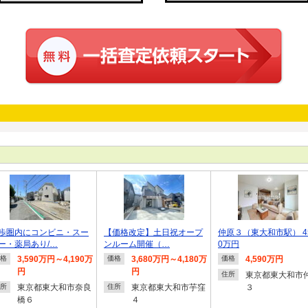
歩圏内にコンビニ・スー
【価格改定】土日祝オープ
仲原３（東大和市駅） 4
ー・薬局あり/…
ンルーム開催（…
0万円
3,590万円～4,190万
3,680万円～4,180万
4,590万円
格
価格
価格
円
円
東京都東大和市
住所
東京都東大和市奈良
東京都東大和市芋窪
３
所
住所
橋６
４