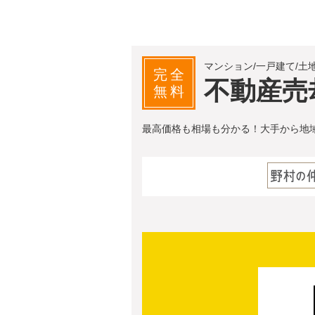
マンション/一戸建て/土
完全
不動産売
無料
最高価格も相場も分かる！大手から地