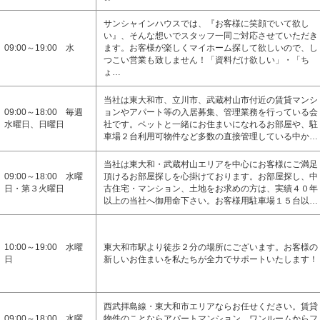
サンシャインハウスでは、『お客様に笑顔でいて欲し
い』、そんな想いでスタッフ一同ご対応させていただき
09:00～19:00 水
ます。お客様が楽しくマイホーム探して欲しいので、し
つこい営業も致しません！「資料だけ欲しい」・「ち
ょ…
当社は東大和市、立川市、武蔵村山市付近の賃貸マンシ
09:00～18:00 毎週
ョンやアパート等の入居募集、管理業務を行っている会
水曜日、日曜日
社です。ペットと一緒にお住まいになれるお部屋や、駐
車場２台利用可物件など多数の直接管理している中か…
当社は東大和・武蔵村山エリアを中心にお客様にご満足
09:00～18:00 水曜
頂けるお部屋探しを心掛けております。お部屋探し、中
日・第３火曜日
古住宅・マンション、土地をお求めの方は、実績４０年
以上の当社へ御用命下さい。お客様用駐車場１５台以…
10:00～19:00 水曜
東大和市駅より徒歩２分の場所にございます。お客様の
日
新しいお住まいを私たちが全力でサポートいたします！
西武拝島線・東大和市エリアならお任せください。賃貸
09:00～18:00 水曜
物件のことならアパートマンション、ワンルームからフ