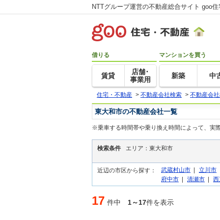
NTTグループ運営の不動産総合サイト goo
借りる
マンションを買う
店舗･
賃貸
新築
中
事業用
住宅・不動産
>
不動産会社検索
>
不動産会社
東大和市の不動産会社一覧
※乗車する時間帯や乗り換え時間によって、実
検索条件
エリア：東大和市
武蔵村山市
|
立川市
近辺の市区から探す：
府中市
|
清瀬市
|
西
17
件中
1～17
件を表示