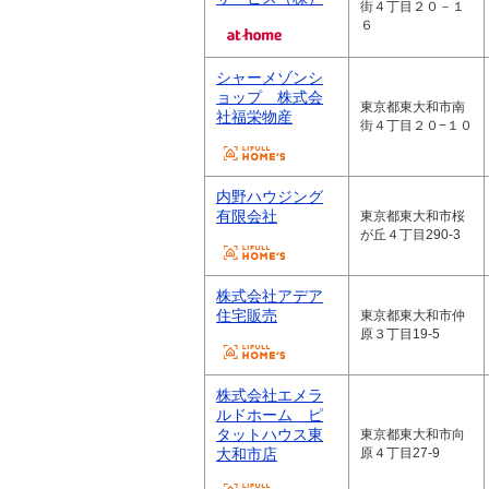
街４丁目２０－１
６
シャーメゾンシ
ョップ 株式会
東京都東大和市南
社福栄物産
街４丁目２０−１０
内野ハウジング
有限会社
東京都東大和市桜
が丘４丁目290-3
株式会社アデア
住宅販売
東京都東大和市仲
原３丁目19-5
株式会社エメラ
ルドホーム ピ
タットハウス東
東京都東大和市向
大和市店
原４丁目27-9