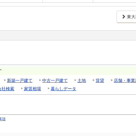
東大
す
新築一戸建て
中古一戸建て
土地
賃貸
店舗・事業
会社検索
家賃相場
暮らしデータ
事項