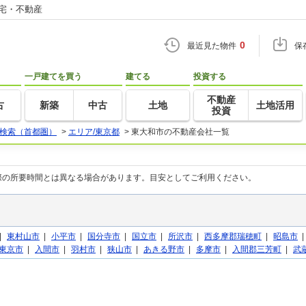
住宅・不動産
0
最近見た物件
保
一戸建てを買う
建てる
投資する
不動産
古
新築
中古
土地
土地活用
投資
検索（首都圏）
>
エリア/東京都
>
東大和市の不動産会社一覧
際の所要時間とは異なる場合があります。目安としてご利用ください。
|
東村山市
|
小平市
|
国分寺市
|
国立市
|
所沢市
|
西多摩郡瑞穂町
|
昭島市
東京市
|
入間市
|
羽村市
|
狭山市
|
あきる野市
|
多摩市
|
入間郡三芳町
|
武