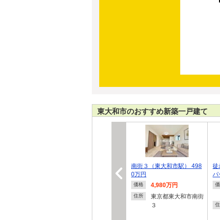
東大和市のおすすめ新築一戸建て
南街３（東大和市駅） 498
徒
0万円
パ
4,980万円
価格
価
東京都東大和市南街
住所
３
住