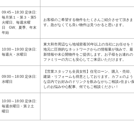
09:45～18:30 定休日:
毎月第１・第３・第5
お客様のご希望する物件をたくさんご紹介させて頂きま
火曜日、毎週水曜
す。急がなくても良い物件は見つかると思います。
日 GW、夏季、年末
年始
東大和市周辺なら地域密着30年以上の当社にお任せを！
10:00～19:00 定休日:
地元に圧倒的なネットワークからの情報量が強みで、最
毎週火・水曜日
新情報や未公開物件をご提供します。お子様をお連れの
ファミリーの方にも安心してご来店いただけます。
【営業スタッフも全員女性】住宅ローン、購入・売却、
09:00～18:00 定休日:
建築・リフォームも得意としております。カフェのよう
水曜日
な店内でお好みのドリンクを飲みながらご相談♪住まい
しのお悩みや心配事、何でもご相談ください！
10:00～18:00 定休日:
毎週水曜日・第２土
曜日