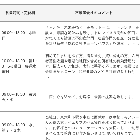
営業時間・定休日
不動産会社のコメント
「人と住、未来を拓く」をモットーに、「トレンド」を
09:00～18:00 水曜
設立、順調な足並みを続け、トレンド３５周年の節目に
日
かねてより計画の不動産部門・建設部門の独立・分社化
を計り新生「株式会社キョーワハウス」を設立し、ト…
初めて住まいを探す方、借り替え、買い替えの方、入居
10:00～18:00 第1・
者募集依頼や定期借地権を含めた所有地の有効活用な
3・5火曜日、毎週水
ど、幅広～いご相談、実行に手堅く応えます。売買は資
曜日
金計画からローン、税務相談などや自社買取りも行な
い…
09:00～18:00 毎週
恒に心を込めて、お客様に最善の提案を致します。
火・水
当社は、東大和市駅を中心に西武線・多摩都市モノレー
ル沿線の東大和エリアの地元物件を取り扱っておりま
09:00～18:00 水、
す。お客様とのコミュニケーションを大切にし、ご納得
第２・３木
されるまで親身にお付き合いさせて頂いております。
お…