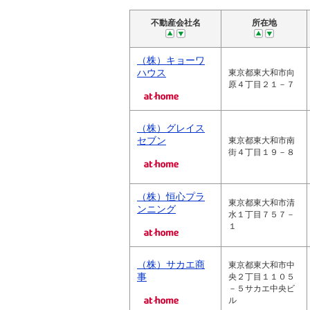
不動産会社名
所在地
（株）キョーワ
ハウス
東京都東大和市向
原４丁目２１－７
（株）グレイス
セブン
東京都東大和市南
街４丁目１９－８
（株）恒心プラ
東京都東大和市清
ンニング
水１丁目７５７－
１
（株）サカエ商
東京都東大和市中
事
央２丁目１１０５
－５サカエ中央ビ
ル