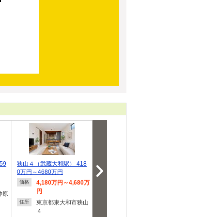
59
狭山４（武蔵大和駅） 418
高木３（武蔵大和駅） 298
芋窪４（上北台駅
0万円～4680万円
0万円
万円・4180万
4,180万円～4,680万
2,980万円
3,380
価格
価格
価格
円
円
仲原
東京都東大和市高木
住所
東京都東大和市狭山
３
東京都
住所
住所
４
４