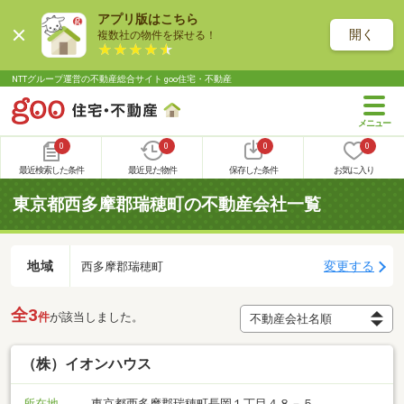
アプリ版はこちら
開く
複数社の物件を探せる！
NTTグループ運営の不動産総合サイト goo住宅・不動産
0
0
0
0
最近検索した条件
最近見た物件
保存した条件
お気に入り
東京都西多摩郡瑞穂町の不動産会社一覧
地域
変更する
西多摩郡瑞穂町
全3
件
が該当しました。
（株）イオンハウス
所在地
東京都西多摩郡瑞穂町長岡１丁目４８－５