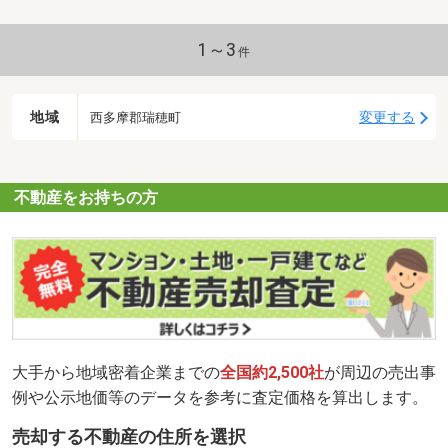
1～3
件
地域
変更する
西多摩郡瑞穂町
不動産をお持ちの方
大手から地域密着企業までの
全国約2,500社
が周辺の売出事
例や公示地価等のデータを参考に査定価格を算出します。
売却する不動産の住所を選択