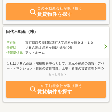
お部屋探しをする方も、住み替えをお考えの方も、悩んでいたら
「エム・ケイコーポレーション」へお気軽に電話・メール・ご来店
この不動産会社が取り扱う
ください。さらに！お得な情報として、自社ホームページでは、新
賃貸物件を探す
鮮な情報を随時更新中！まずは、他社との違いをご覧ください。右
上の『ホームページボタン』を押していただき、こだわりの『エ
ム・ケイコーポレーション』のマガジンスタイル検索サイトを今す
ぐアクセス！カワイイ愛犬スズも力になります。
田代不動産（株）
所在地
東京都西多摩郡瑞穂町大字箱根ケ崎９３－１０
最寄駅
ＪＲ八高線 箱根ケ崎駅 徒歩10分
情報提供元
アットホーム
当社はＪＲ八高線・瑞穂町を中心として、地元不動産の売買・アパ
ート・マンション・貸家の賃貸管理、工場・倉庫の賃貸管理を中心
に業務を行なっている会社です。豊富な自社物件、情報力でお客様
もっと見る
のご希望にお答え致します。
この不動産会社が取り扱う
賃貸物件を探す