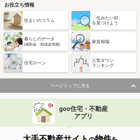
お役立ち情報
「住みたい街」
住まいのコラム
を見つけよう
暮らしのデータ
家賃相場
(補助金・助成金情報)
人気タウン
住宅ローン
ランキング
ページトップに戻る
goo住宅・不動産
アプリ
大手不動産サイト
物件
の
を