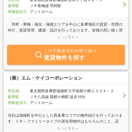
最寄駅
ＪＲ青梅線 羽村駅
情報提供元
アットホーム
羽村・青梅・福生・瑞穂エリアを中心に多摩地区の賃貸・売買の
仲介、賃貸管理、建築・設計を行っております。皆様の想い描く理
想の家づくり・住まい探しをお手伝いいたします。 １０年後２０
もっと見る
年後もそこに家族の笑顔があるように・・・貴方の夢を、私達イオ
ンハウスがサポートいたします。
この不動産会社が取り扱う
賃貸物件を探す
（株）エム・ケイコーポレーション
所在地
東京都西多摩郡瑞穂町大字箱根ケ崎２３３４－２
最寄駅
ＪＲ八高線 箱根ケ崎駅 徒歩10分
情報提供元
アットホーム
当社は瑞穂町を中心とした西多摩エリアの物件紹介を行っておりま
す。１Ｒ～ファミリータイプの居住用物件はもちろんのこと、店
舗・事務所等の事業用物件も数多く取り揃えております。初めての
もっと見る