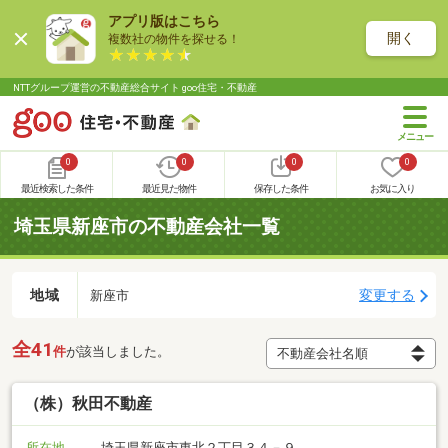
アプリ版はこちら
開く
複数社の物件を探せる！
NTTグループ運営の不動産総合サイト goo住宅・不動産
0
0
0
0
最近検索した条件
最近見た物件
保存した条件
お気に入り
埼玉県新座市の不動産会社一覧
地域
変更する
新座市
全41
件
が該当しました。
（株）秋田不動産
所在地
埼玉県新座市東北２丁目３４－９