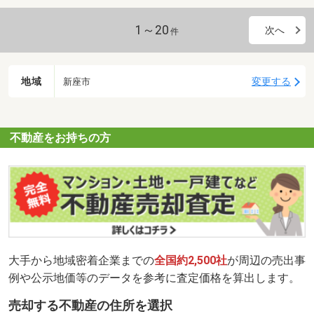
1～20
次へ
件
地域
変更する
新座市
不動産をお持ちの方
大手から地域密着企業までの
全国約2,500社
が周辺の売出事
例や公示地価等のデータを参考に査定価格を算出します。
売却する不動産の住所を選択