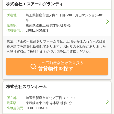
株式会社エスアールグランディ
所在地
埼玉県新座市堀ノ内１丁目6-38 片山マンション403
号
最寄駅
東武鉄道東上線 志木駅 徒歩4分
情報提供元
LIFULL HOME'S
東京、埼玉の不動産をリフォーム再販、土地から仕入れたものは新
築戸建てを建築し販売しております。お困りの不動産がありました
ら弊社買取にて検討しますのでご気軽にご連絡ください。
この不動産会社が取り扱う
賃貸物件を探す
株式会社スワンホーム
所在地
埼玉県新座市東北２丁目３７−１０
最寄駅
東武鉄道東上線 志木駅 徒歩1分
情報提供元
LIFULL HOME'S