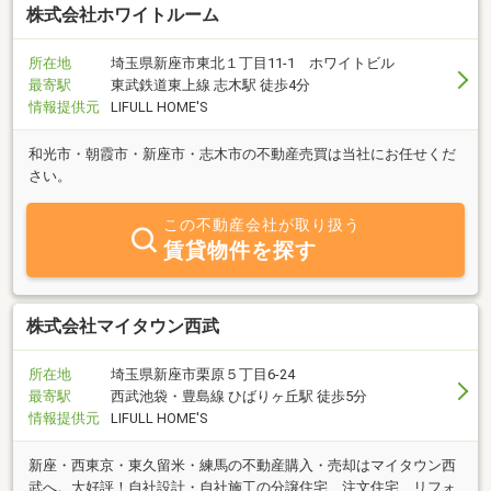
株式会社ホワイトルーム
所在地
埼玉県新座市東北１丁目11-1 ホワイトビル
最寄駅
東武鉄道東上線 志木駅 徒歩4分
情報提供元
LIFULL HOME'S
和光市・朝霞市・新座市・志木市の不動産売買は当社にお任せくだ
さい。
この不動産会社が取り扱う
賃貸物件を探す
株式会社マイタウン西武
所在地
埼玉県新座市栗原５丁目6-24
最寄駅
西武池袋・豊島線 ひばりヶ丘駅 徒歩5分
情報提供元
LIFULL HOME'S
新座・西東京・東久留米・練馬の不動産購入・売却はマイタウン西
武へ。大好評！自社設計・自社施工の分譲住宅、注文住宅、リフォ