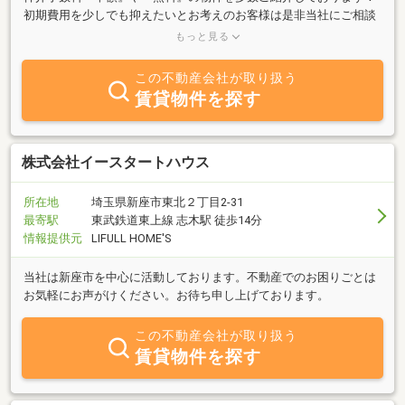
初期費用を少しでも抑えたいとお考えのお客様は是非当社にご相談
ください♪ご希望の物件が見つかるまで、とことんお手伝いいたし
もっと見る
ます！
この不動産会社が取り扱う
賃貸物件を探す
株式会社イースタートハウス
所在地
埼玉県新座市東北２丁目2-31
最寄駅
東武鉄道東上線 志木駅 徒歩14分
情報提供元
LIFULL HOME'S
当社は新座市を中心に活動しております。不動産でのお困りごとは
お気軽にお声がけください。お待ち申し上げております。
この不動産会社が取り扱う
賃貸物件を探す