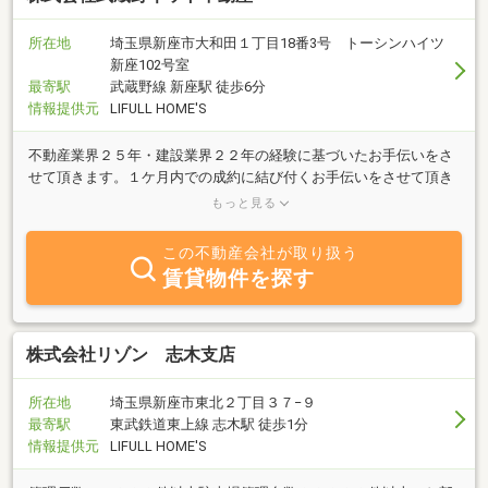
所在地
埼玉県新座市大和田１丁目18番3号 トーシンハイツ
新座102号室
最寄駅
武蔵野線 新座駅 徒歩6分
情報提供元
LIFULL HOME'S
不動産業界２５年・建設業界２２年の経験に基づいたお手伝いをさ
せて頂きます。１ケ月内での成約に結び付くお手伝いをさせて頂き
ます。納得の行く査定価格を出させて頂きます。同時に住替え、買
もっと見る
換えも対応可能です。
この不動産会社が取り扱う
賃貸物件を探す
株式会社リゾン 志木支店
所在地
埼玉県新座市東北２丁目３７−９
最寄駅
東武鉄道東上線 志木駅 徒歩1分
情報提供元
LIFULL HOME'S