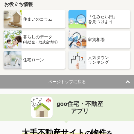
お役立ち情報
「住みたい街」
住まいのコラム
を見つけよう
暮らしのデータ
家賃相場
(補助金・助成金情報)
人気タウン
住宅ローン
ランキング
ページトップに戻る
goo住宅・不動産
アプリ
大手不動産サイト
物件
の
を