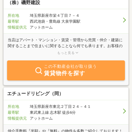
（株）磯野建設
所在地
埼玉県新座市栄４丁目７－４
最寄駅
西武池袋・豊島線 大泉学園駅
情報提供元
アットホーム
当店はアパート・マンション・賃貸・管理から売買・仲介・建築に
関することまで住まいに関することなら何でも承ります。お客様の
御要望を第一に考え．安心して暮らせる住まい選び、住まい探しを
もっと見る
サポートします。建築業も営んでいる為、その後のアフターも万全
です。どうぞお気軽にお問い合わせ下さいますよう、スタッフ一同
この不動産会社が取り扱う
心よりお待ち申し上げます。
賃貸物件を探す
エチュードリビング（同）
所在地
埼玉県新座市東北２丁目２４－４１
最寄駅
東武東上線 志木駅 徒歩6分
情報提供元
アットホーム
仲介手数料『半額』や『無料』の物件を多数ご紹介しております！