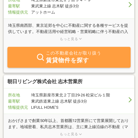
最寄駅
東武東上線 志木駅 徒歩3分
情報提供元
アットホーム
埼玉県南西部、東京近郊を中心に不動産に関する各種サービスを提
供しています。不動産活用や経営戦略・営業戦略に伴う不動産の入
手活動にあたり、企画・ご提案・コンサルティング等お客様のパー
もっと見る
トナーとしてサポートいたしますのでご活用ください。
この不動産会社が取り扱う
賃貸物件を探す
朝日リビング株式会社 志木営業所
所在地
埼玉県新座市東北２丁目29-26 松栄ビル１階
最寄駅
東武鉄道東上線 志木駅 徒歩3分
情報提供元
LIFULL HOME'S
おかげさまで創業50年以上、首都圏12営業所にて営業展開しており
ます。地域密着、私共志木営業所は、主に東上線沿線の不動産（マ
ンション・土地・一戸建）の売買・賃貸に特化しております。お気
もっと見る