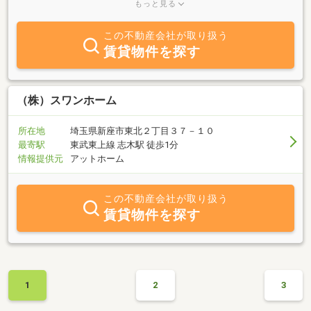
ガンに地域に根づいた営業を心がけてます。当社は訪問・電話での
もっと見る
しつこいセールス等は一切行っておりません。メール・ＦＡＸ等が
中心の営業ですので、お気軽にお問い合わせ下さい。
この不動産会社が取り扱う
賃貸物件を探す
（株）スワンホーム
所在地
埼玉県新座市東北２丁目３７－１０
最寄駅
東武東上線 志木駅 徒歩1分
情報提供元
アットホーム
この不動産会社が取り扱う
賃貸物件を探す
1
2
3