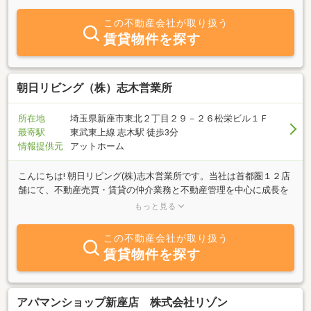
軽にご相談下さい
この不動産会社が取り扱う
賃貸物件を探す
朝日リビング（株）志木営業所
所在地
埼玉県新座市東北２丁目２９－２６松栄ビル１Ｆ
最寄駅
東武東上線 志木駅 徒歩3分
情報提供元
アットホーム
こんにちは! 朝日リビング(株)志木営業所です。当社は首都圏１２店
舗にて、不動産売買・賃貸の仲介業務と不動産管理を中心に成長を
続けて参りました。地域密着、東上線・武蔵野線沿線のことは当店
もっと見る
にお任せ下さい！リピーターの皆様はもちろん、新しく当社のファ
ンになっていただけるお客様を「大切に大切に」がモットーです。
この不動産会社が取り扱う
なんでも相談できるアットホームな会社を目指していますので、ご
賃貸物件を探す
相談はお気軽に！
アパマンショップ新座店 株式会社リゾン