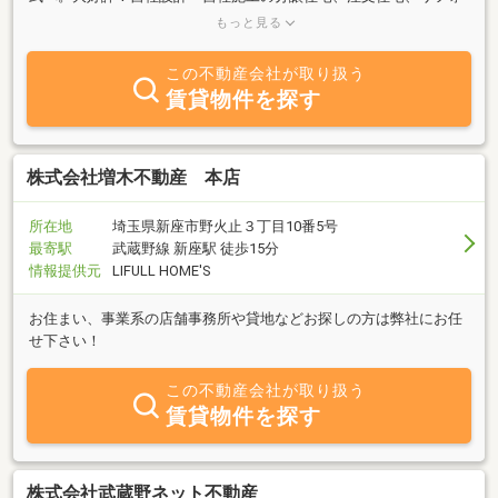
ーム、売却や下取りもお任せ下さい。売却査定時に簡易建物診断を
もっと見る
無料実施中です！
この不動産会社が取り扱う
賃貸物件を探す
株式会社増木不動産 本店
所在地
埼玉県新座市野火止３丁目10番5号
最寄駅
武蔵野線 新座駅 徒歩15分
情報提供元
LIFULL HOME'S
お住まい、事業系の店舗事務所や貸地などお探しの方は弊社にお任
せ下さい！
この不動産会社が取り扱う
賃貸物件を探す
株式会社武蔵野ネット不動産