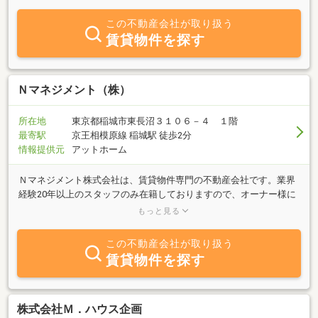
屋探しのお手伝いを致します。不動産の管理・ご購入・管理・売却
まで。お気軽に当社までお問い合わせ下さい。
この不動産会社が取り扱う
賃貸物件を探す
Ｎマネジメント（株）
所在地
東京都稲城市東長沼３１０６－４ １階
最寄駅
京王相模原線 稲城駅 徒歩2分
情報提供元
アットホーム
Ｎマネジメント株式会社は、賃貸物件専門の不動産会社です。業界
経験20年以上のスタッフのみ在籍しておりますので、オーナー様に
最適なご提案、質の高いサービスを提供させていただきます！物件
もっと見る
管理は、Ｎマネジメント株式会社にお任せ下さい！
この不動産会社が取り扱う
賃貸物件を探す
株式会社Ｍ．ハウス企画