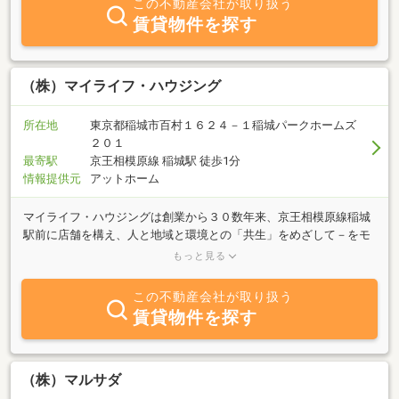
この不動産会社が取り扱う
す。大家さんをはじめ、新しく住まう方、地元の方、地域の暮らし
賃貸物件を探す
を全般的にサポートし、お役に立てるよう努めてまいります。ぜ
ひ、一度「お茶飲みに～！」とお立ち寄りください。 社員一同、心
よりお待ちいたしております。
（株）マイライフ・ハウジング
所在地
東京都稲城市百村１６２４－１稲城パークホームズ
２０１
最寄駅
京王相模原線 稲城駅 徒歩1分
情報提供元
アットホーム
マイライフ・ハウジングは創業から３０数年来、京王相模原線稲城
駅前に店舗を構え、人と地域と環境との「共生」をめざして－をモ
ットーとして、地元地域を中心にオーナー様、お客様とコミュニケ
もっと見る
ーションをはかりながら営業を続けております。賃貸物件のご紹
介・管理はもとより、売買物件のご紹介も行っており、当社独自の
この不動産会社が取り扱う
ノウハウで経験豊富なスタッフが地元の物件情報を丁寧に分かりや
賃貸物件を探す
すくご提供いたしております。また、町田市・新百合ヶ丘駅周辺の
物件情報も取扱っております。お部屋探しのご相談は是非当社へお
任せ下さい！
（株）マルサダ