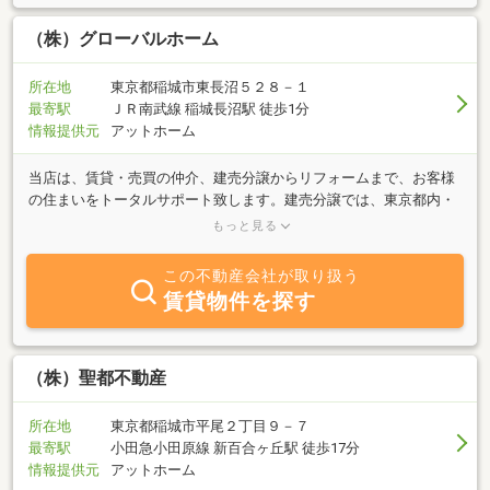
（株）グローバルホーム
所在地
東京都稲城市東長沼５２８－１
最寄駅
ＪＲ南武線 稲城長沼駅 徒歩1分
情報提供元
アットホーム
当店は、賃貸・売買の仲介、建売分譲からリフォームまで、お客様
の住まいをトータルサポート致します。建売分譲では、東京都内・
神奈川県川崎市・横浜市等へ広域に展開し、お客さまに「感動・感
もっと見る
謝・感銘」していただくことを企業理念とし、常に、お客さまにと
って何が必要かを追求し、あらゆるニーズにお応えするのはもちろ
この不動産会社が取り扱う
ん、取引を通じて、お客様に感動していただくことが第一と考えて
賃貸物件を探す
おります。 不動産のプロであるグローバルホームスタッフが、お
客様にご希望の不動産探しを真心込めてお手伝い致します。
（株）聖都不動産
所在地
東京都稲城市平尾２丁目９－７
最寄駅
小田急小田原線 新百合ヶ丘駅 徒歩17分
情報提供元
アットホーム