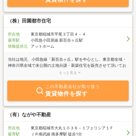
集を行えば、必要ないと考えております。月々の管理手数料をゼロ
にして頂き、その分を今後は、リフォームに充当して頂き、稼働率
を上げ、健全な賃貸経営のお手伝いができれば幸いです。
（株）田園都市住宅
所在地
東京都稲城市平尾３丁目４－４
最寄駅
小田急小田原線 新百合ヶ丘駅
情報提供元
アットホーム
当社は地元、小田急線「新百合ヶ丘」駅を中心とし、東京都全域・
神奈川県全域で未公開の土地分譲・新築住宅を販売させて頂いてお
ります。 自社分譲も行っておりますので、未公開物件もございま
もっと見る
す。 １度お問い合わせ頂けますと、これから販売する企画中の物
件情報を先駆けて御紹介させて頂きます。 是非１度お問い合わせ
この不動産会社が取り扱う
下さいませ。宜しくお願い致します。
賃貸物件を探す
（有）ながや不動産
所在地
東京都稲城市大丸１０３６－１フェリシア１Ｆ
最寄駅
ＪＲ南武線 南多摩駅 徒歩1分