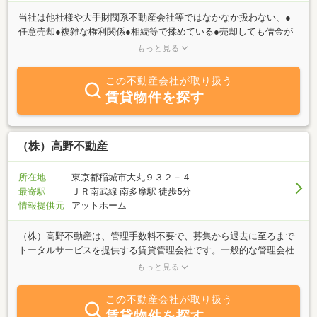
当社は他社様や大手財閥系不動産会社等ではなかなか扱わない、●
任意売却●複雑な権利関係●相続等で揉めている●売却しても借金が
返しきれない●ゴミ屋敷で誰も買取手がいない●空き家問題●借地権
もっと見る
問題で底地人・借地人と揉めている、などなど幅広くオーナー様や
ご家族のお悩み・課題と向き合っていきます。法人企業とのつなが
この不動産会社が取り扱う
りや、個人不動産投資家等の顧客データも多数保有しておりますの
賃貸物件を探す
で、あなた様のお悩み・課題と向き合いながら、ベストな解決策を
一緒に考えていきましょう。もちろんご売却だけがご選択肢だけで
なく、賃貸・投資・収益事業としての視点も探り、あらゆる可能性
を見出して行きます。税金対策や親御様やご兄弟様と相続等の課題
（株）高野不動産
に行きつくこともおありかと思います。弁護士・税理士・公認会計
士・司法書士・行政書士・土地家屋調査士・建築士・設計士・行政
所在地
東京都稲城市大丸９３２－４
書士・AFPファイナンシャルプランナー・空き家診断士・M＆A等々
最寄駅
ＪＲ南武線 南多摩駅 徒歩5分
幅広い専門家とタイアップしておりますので、先ずはお気軽にご相
情報提供元
アットホーム
談下さい。チャットやライン、メールでのご相談も可能です（秘密
厳守）査定や物件調査は無料です。
（株）高野不動産は、管理手数料不要で、募集から退去に至るまで
トータルサービスを提供する賃貸管理会社です。一般的な管理会社
では、成約時と更新時の報酬以外に、月々5％前後の管理手数料を
もっと見る
別途請求されているのが大多数です。弊社では、集送金業務を保証
会社に委託する事で、月々の管理手数料を別途頂きません。また、
この不動産会社が取り扱う
空室時の家賃保証についても、適切なリフォームと適切な家賃で募
賃貸物件を探す