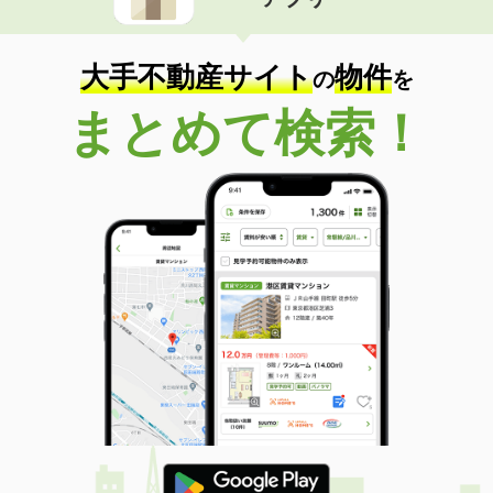
大手不動産サイト
物件
の
を
まとめて検索！