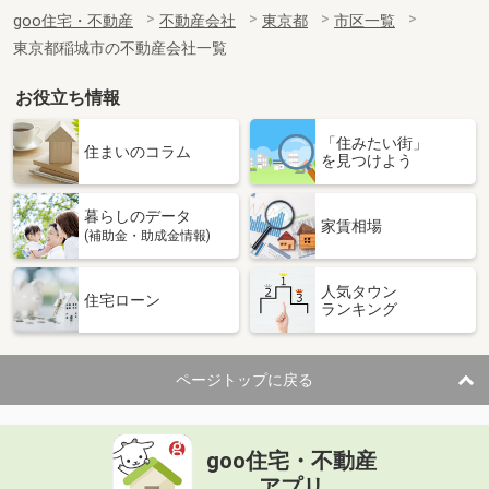
goo住宅・不動産
不動産会社
東京都
市区一覧
東京都稲城市の不動産会社一覧
お役立ち情報
「住みたい街」
住まいのコラム
を見つけよう
暮らしのデータ
家賃相場
(補助金・助成金情報)
人気タウン
住宅ローン
ランキング
ページトップに戻る
goo住宅・不動産
アプリ