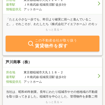
最寄駅
ＪＲ南武線 稲城長沼駅 徒歩3分
情報提供元
アットホーム
「たとえ小さな一歩でも、昨日より確実に前へと進んでいるこ
と。」それこそが、わたしたち《株式会社アイエフホーム》のモッ
トーです。このホームページでは、皆さまのお役に立てるようタイ
もっと見る
ムリーな情報発信を心がけてまいりますので、今後ともどうぞよろ
しくお願いいたします。
この不動産会社が取り扱う
賃貸物件を探す
芦川商事（株）
所在地
東京都稲城市大丸１１８－２
最寄駅
ＪＲ南武線 稲城長沼駅 徒歩3分
情報提供元
アットホーム
当社は、昭和45年創業。長年にわたり稲城市やその他地域の不動産
を取り扱ってきました。稲城市を中心とした、管理物件を多数ご用
意いたしております。明るい店内で、スタッフが真心を込めてお部
もっと見る