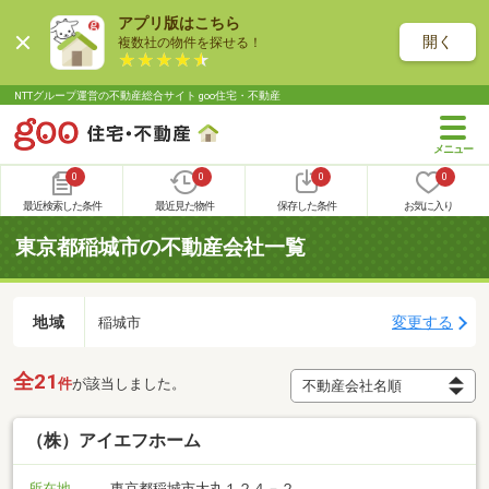
アプリ版はこちら
開く
複数社の物件を探せる！
NTTグループ運営の不動産総合サイト goo住宅・不動産
0
0
0
0
最近検索した条件
最近見た物件
保存した条件
お気に入り
東京都稲城市の不動産会社一覧
地域
変更する
稲城市
全21
件
が該当しました。
（株）アイエフホーム
所在地
東京都稲城市大丸１２４－２