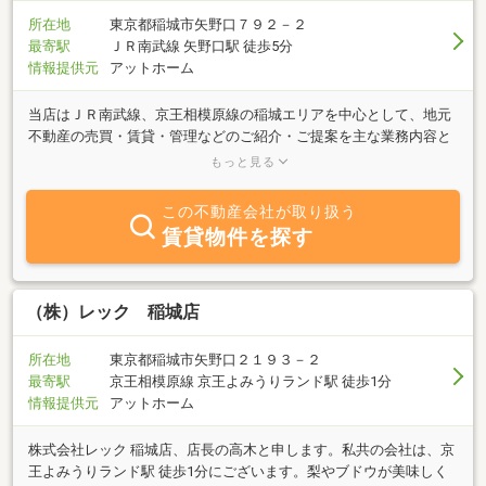
所在地
東京都稲城市矢野口７９２－２
最寄駅
ＪＲ南武線 矢野口駅 徒歩5分
情報提供元
アットホーム
当店はＪＲ南武線、京王相模原線の稲城エリアを中心として、地元
不動産の売買・賃貸・管理などのご紹介・ご提案を主な業務内容と
する地域密着の会社です。「売りたい」「買いたい」「借りたい」
もっと見る
ご希望の方、そのほか不動産に関する質問は何でもお気軽にご相談
ください。新築物件やご入居される皆様にお得な物件等、豊富な情
この不動産会社が取り扱う
報力でお客様のご希望に併せたスピーディーな対応を心掛けており
賃貸物件を探す
ます。緑豊かな東京・稲城エリアに住んでみませんか！どうぞお気
軽に当社スタッフまでお問い合わせください！
（株）レック 稲城店
所在地
東京都稲城市矢野口２１９３－２
最寄駅
京王相模原線 京王よみうりランド駅 徒歩1分
情報提供元
アットホーム
株式会社レック 稲城店、店長の高木と申します。私共の会社は、京
王よみうりランド駅 徒歩1分にございます。梨やブドウが美味しく