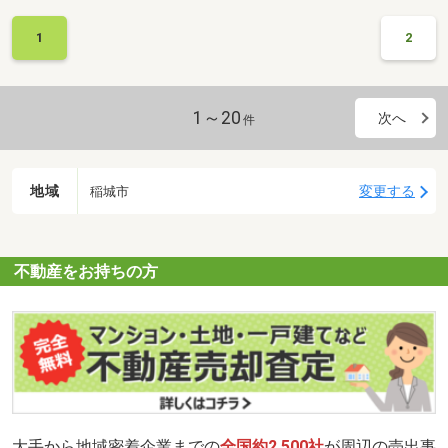
1
2
1～20
次へ
件
地域
変更する
稲城市
不動産をお持ちの方
大手から地域密着企業までの
全国約2,500社
が周辺の売出事