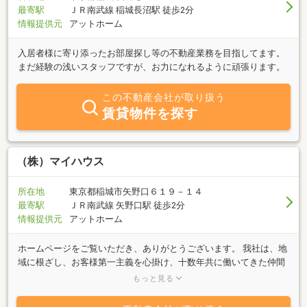
最寄駅
ＪＲ南武線 稲城長沼駅 徒歩2分
情報提供元
アットホーム
入居者様に寄り添ったお部屋探し等の不動産業務を目指してます。
まだ経験の浅いスタッフですが、お力になれるように頑張ります。
この不動産会社が取り扱う
賃貸物件を探す
（株）マイハウス
所在地
東京都稲城市矢野口６１９－１４
最寄駅
ＪＲ南武線 矢野口駅 徒歩2分
情報提供元
アットホーム
ホームページをご覧いただき、ありがとうございます。 我社は、地
域に根ざし、お客様第一主義を心掛け、十数年共に働いてきた仲間
とその志に賛同する若いメンバーとで構成された、まさにアットホ
もっと見る
ームな会社です。マイホームのご購入はもちろんの事、お部屋探し
についても、分かりやすく丁寧にとことんお付き合いさせて頂きま