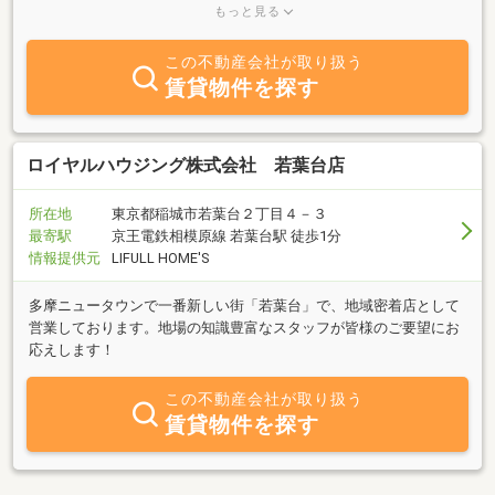
緑豊かな地域です。ロードサイドの店舗も多く、新婚さんや小さな
もっと見る
お子様のいるご家庭にも住みやすい街となっております。弊社は地
元密着型の元付け不動産会社なので、ご案内・ご契約～ご入居中の
この不動産会社が取り扱う
トラブル～退去まで全て弊社でサポートいたします。弊社のホーム
賃貸物件を探す
ページでは仲介手数料無料物件・都市ガス物件・ペット可物件特集
なども掲載しております。是非当社ホームページをご覧下さい。株
式会社レック稲城店は京王相模原線 京王よみうりランド駅 の改札を
出て右へ60M、やどかりマーク(レック君)が目印です。従業員一
ロイヤルハウジング株式会社 若葉台店
同、力を合わせ明るく元気な店舗を作って参ります。お客様にぴっ
たりのお部屋が見つかるよう精一杯お手伝い致しますので、お近く
所在地
東京都稲城市若葉台２丁目４－３
でお部屋探しの際はぜひ当社にお立ち寄り下さい。
最寄駅
京王電鉄相模原線 若葉台駅 徒歩1分
情報提供元
LIFULL HOME'S
多摩ニュータウンで一番新しい街「若葉台」で、地域密着店として
営業しております。地場の知識豊富なスタッフが皆様のご要望にお
応えします！
この不動産会社が取り扱う
賃貸物件を探す