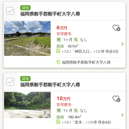
貸地
福岡県鞍手郡鞍手町大字八尋
6
万円
管理費等-
1ヶ月
なし
2
面積
437m
バス/「神田入口」バス停 停歩2分
福岡県鞍手郡鞍手町大字八尋
貸地
福岡県鞍手郡鞍手町大字八尋
10
万円
管理費等-
1ヶ月
なし
2
面積
180.4m
バス/「室木」バス停 停歩6分