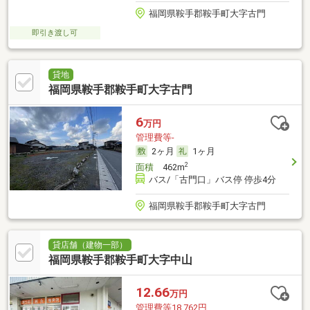
福岡県鞍手郡鞍手町大字古門
即引き渡し可
貸地
福岡県鞍手郡鞍手町大字古門
6
万円
管理費等-
2ヶ月
1ヶ月
2
面積
462m
バス/「古門口」バス停 停歩4分
福岡県鞍手郡鞍手町大字古門
貸店舗（建物一部）
福岡県鞍手郡鞍手町大字中山
12.66
万円
管理費等18,762円