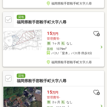
福岡県鞍手郡鞍手町大字八尋
貸地
福岡県鞍手郡鞍手町大字八尋
15
万円
管理費等-
1ヶ月
なし
2
面積
1379m
バス/「室木」バス停 停歩3分
福岡県鞍手郡鞍手町大字八尋
貸地
福岡県鞍手郡鞍手町大字八尋
15
万円
管理費等-
2ヶ月
なし
2