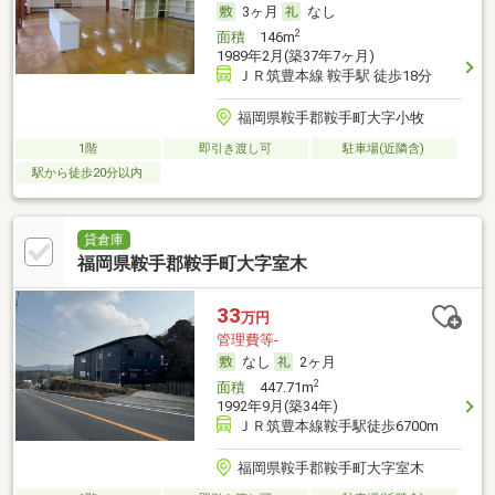
3ヶ月
なし
2
面積
146m
1989年2月(築37年7ヶ月)
ＪＲ筑豊本線 鞍手駅 徒歩18分
福岡県鞍手郡鞍手町大字小牧
1階
即引き渡し可
駐車場(近隣含)
駅から徒歩20分以内
貸倉庫
福岡県鞍手郡鞍手町大字室木
33
万円
管理費等-
なし
2ヶ月
2
面積
447.71m
1992年9月(築34年)
ＪＲ筑豊本線鞍手駅徒歩6700m
福岡県鞍手郡鞍手町大字室木