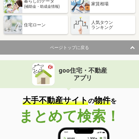
暮らしのデータ
家賃相場
(補助金・助成金情報)
人気タウン
住宅ローン
ランキング
ページトップに戻る
goo住宅・不動産
アプリ
大手不動産サイト
物件
の
を
まとめて検索！