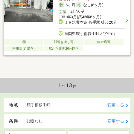
6ヶ月
なし(6ヶ月)
2
面積
41.86m
1981年3月(築45年6ヶ月)
ＪＲ筑豊本線 鞍手駅 徒歩20分
福岡県鞍手郡鞍手町大字中山
1階
即引き渡し可
飲食店可
駐車場(近隣含)
駅から徒歩20分以内
1～13
件
地域
変更する
鞍手郡鞍手町
条件
変更する
指定なし