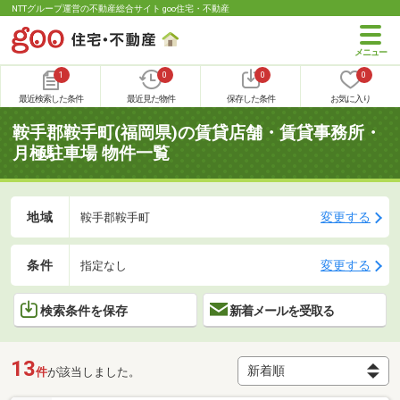
NTTグループ運営の不動産総合サイト goo住宅・不動産
1
0
0
0
最近検索した条件
最近見た物件
保存した条件
お気に入り
鞍手郡鞍手町(福岡県)の賃貸店舗・賃貸事務所・
月極駐車場 物件一覧
地域
変更する
鞍手郡鞍手町
条件
変更する
指定なし
検索条件を保存
新着メールを受取る
13
件
が該当しました。