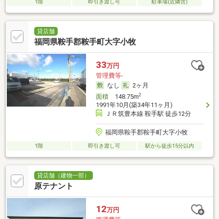
1階
即引き渡し可
駐車場(近隣含)
貸店舗
福岡県鞍手郡鞍手町大字小牧
33
万円
管理費等-
なし
2ヶ月
2
面積
148.75m
1991年10月(築34年11ヶ月)
ＪＲ筑豊本線 鞍手駅 徒歩12分
福岡県鞍手郡鞍手町大字小牧
1階
即引き渡し可
駅から徒歩15分以内
貸店舗（建物一部）
原テナント
12
万円