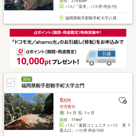
面積
219.83m
バス/「室木」バス停 停歩7分
福岡県鞍手郡鞍手町大字八尋
貸地
福岡県鞍手郡鞍手町大字古門
5
万円
管理費等-
3ヶ月
1ヶ月
2
面積
719m
バス/「遠賀コミュニティバス 芙
蓉入口」バス停 停歩15分