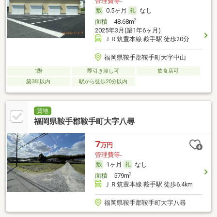
管理費等-
0.5ヶ月
なし
2
面積
48.68m
2025年3月(築1年6ヶ月)
ＪＲ筑豊本線 鞍手駅 徒歩20分
福岡県鞍手郡鞍手町大字中山
1階
即引き渡し可
飲食店可
築3年以内
駅から徒歩20分以内
貸地
福岡県鞍手郡鞍手町大字八尋
7
万円
管理費等-
1ヶ月
なし
2
面積
579m
ＪＲ筑豊本線 鞍手駅 徒歩6.4km
福岡県鞍手郡鞍手町大字八尋