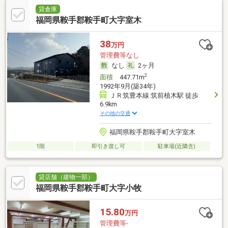
貸倉庫
福岡県鞍手郡鞍手町大字室木
38
万円
管理費等なし
なし
2ヶ月
2
面積
447.71m
1992年9月(築34年)
ＪＲ筑豊本線 筑前植木駅 徒歩
6.9km
その他の交通
福岡県鞍手郡鞍手町大字室木
1階
即引き渡し可
駐車場(近隣含)
貸店舗（建物一部）
福岡県鞍手郡鞍手町大字小牧
15.80
万円
管理費等-