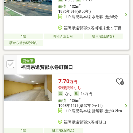
2
面積
102m
1976年9月(築50年)
ＪＲ鹿児島本線 水巻駅 徒歩5分
福岡県遠賀郡水巻町頃末北１丁目
1階
即引き渡し可
駐車場(近隣含)
駅から徒歩5分以内
貸倉庫
福岡県遠賀郡水巻町樋口
7.70
万円
管理費等なし
なし
14万円
2
面積
136m
1968年12月(築57年9ヶ月)
ＪＲ鹿児島本線 折尾駅 徒歩3.2km
福岡県遠賀郡水巻町樋口
1階
駐車場(近隣含)