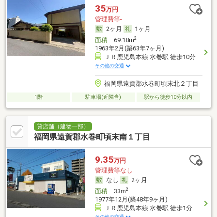
35
万円
管理費等-
2ヶ月
1ヶ月
2
面積
69.18m
1963年2月(築63年7ヶ月)
ＪＲ鹿児島本線 水巻駅 徒歩10分
その他の交通
福岡県遠賀郡水巻町頃末北２丁目
1階
駐車場(近隣含)
駅から徒歩10分以内
貸店舗（建物一部）
福岡県遠賀郡水巻町頃末南１丁目
9.35
万円
管理費等なし
なし
2ヶ月
2
面積
33m
1977年12月(築48年9ヶ月)
ＪＲ鹿児島本線 水巻駅 徒歩1分
その他の交通