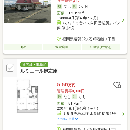
管理費等なし
なし
3ヶ月
2
面積
120.62m
1986年4月(築40年5ヶ月)
バス/「市営バス向田営業所」バス
停 停歩2分
福岡県遠賀郡水巻町猪熊９丁目
1階
飲食店可
駐車場(近隣含)
貸店舗・事務所
ルミエール伊左座
5.50
万円
管理費等3,300円
なし
なし
2
面積
51.75m
2007年8月(築19年1ヶ月)
ＪＲ鹿児島本線 水巻駅 徒歩18分
その他の交通
福岡県遠賀郡水巻町伊左座１丁目