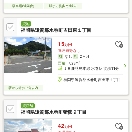
駐車場(近隣含)
駅から徒歩7分以内
貸地
福岡県遠賀郡水巻町吉田東１丁目
15
万円
管理費等なし
なし
2ヶ月
2
面積
823m
ＪＲ鹿児島本線 水巻駅 徒歩11分
福岡県遠賀郡水巻町吉田東１丁目
駅から徒歩15分以内
貸店舗
福岡県遠賀郡水巻町猪熊９丁目
42
万円