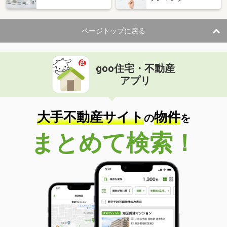
ページトップに戻る
goo住宅・不動産
アプリ
大手不動産サイト
物件
の
を
まとめて検索！