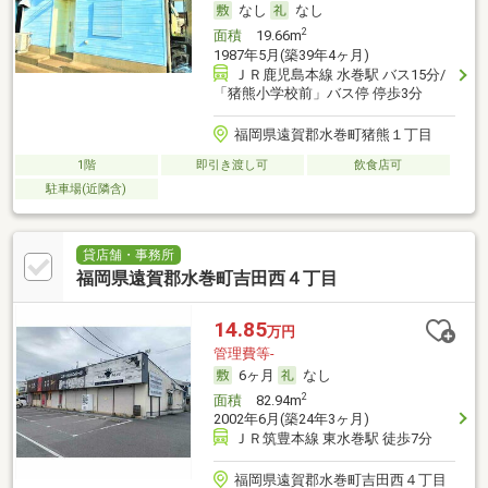
なし
なし
2
面積
19.66m
1987年5月(築39年4ヶ月)
ＪＲ鹿児島本線 水巻駅 バス15分/
「猪熊小学校前」バス停 停歩3分
福岡県遠賀郡水巻町猪熊１丁目
1階
即引き渡し可
飲食店可
駐車場(近隣含)
貸店舗・事務所
福岡県遠賀郡水巻町吉田西４丁目
14.85
万円
管理費等-
6ヶ月
なし
2
面積
82.94m
2002年6月(築24年3ヶ月)
ＪＲ筑豊本線 東水巻駅 徒歩7分
福岡県遠賀郡水巻町吉田西４丁目