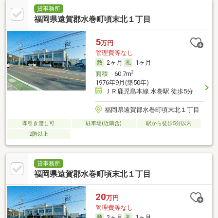
貸事務所
福岡県遠賀郡水巻町頃末北１丁目
5
万円
管理費等なし
2ヶ月
1ヶ月
2
面積
60.7m
1976年9月(築50年)
ＪＲ鹿児島本線 水巻駅 徒歩5分
福岡県遠賀郡水巻町頃末北１丁目
即引き渡し可
駐車場(近隣含)
駅から徒歩5分以内
2階以上
貸事務所
福岡県遠賀郡水巻町頃末北１丁目
20
万円
管理費等なし
2ヶ月
1ヶ月