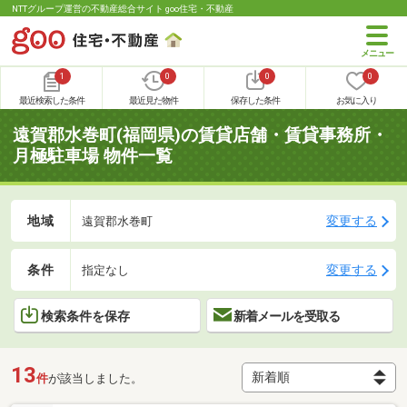
NTTグループ運営の不動産総合サイト goo住宅・不動産
1
0
0
0
最近検索した条件
最近見た物件
保存した条件
お気に入り
遠賀郡水巻町(福岡県)の賃貸店舗・賃貸事務所・
月極駐車場 物件一覧
地域
変更する
遠賀郡水巻町
条件
変更する
指定なし
検索条件を保存
新着メールを受取る
13
件
が該当しました。