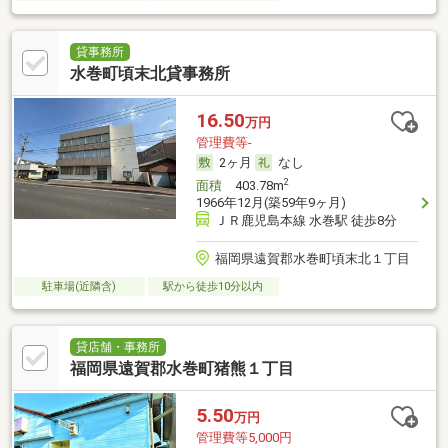
貸事務所
水巻町頃末北貸事務所
16.50
万円
管理費等-
2ヶ月
なし
2
面積
403.78m
1966年12月(築59年9ヶ月)
ＪＲ鹿児島本線 水巻駅 徒歩8分
福岡県遠賀郡水巻町頃末北１丁目
駐車場(近隣含)
駅から徒歩10分以内
貸店舗・事務所
福岡県遠賀郡水巻町猪熊１丁目
5.50
万円
管理費等5,000円