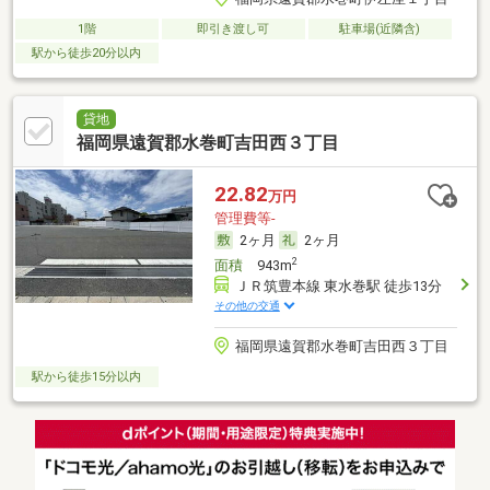
1階
即引き渡し可
駐車場(近隣含)
駅から徒歩20分以内
貸地
福岡県遠賀郡水巻町吉田西３丁目
22.82
万円
管理費等-
2ヶ月
2ヶ月
2
面積
943m
ＪＲ筑豊本線 東水巻駅 徒歩13分
その他の交通
福岡県遠賀郡水巻町吉田西３丁目
駅から徒歩15分以内