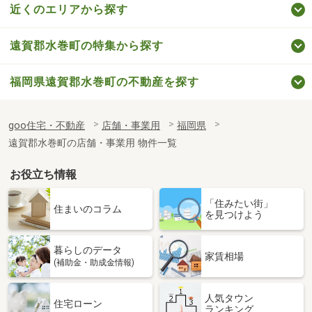
近くのエリアから探す
遠賀郡水巻町の特集から探す
福岡県遠賀郡水巻町の不動産を探す
goo住宅・不動産
店舗・事業用
福岡県
遠賀郡水巻町の店舗・事業用 物件一覧
お役立ち情報
「住みたい街」
住まいのコラム
を見つけよう
暮らしのデータ
家賃相場
(補助金・助成金情報)
人気タウン
住宅ローン
ランキング