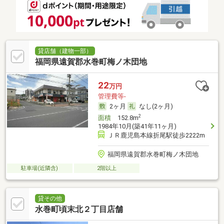
貸店舗（建物一部）
福岡県遠賀郡水巻町梅ノ木団地
22
万円
管理費等-
2ヶ月
なし(2ヶ月)
2
面積
152.8m
1984年10月(築41年11ヶ月)
ＪＲ鹿児島本線折尾駅徒歩2222m
福岡県遠賀郡水巻町梅ノ木団地
駐車場(近隣含)
2階以上
貸その他
水巻町頃末北２丁目店舗