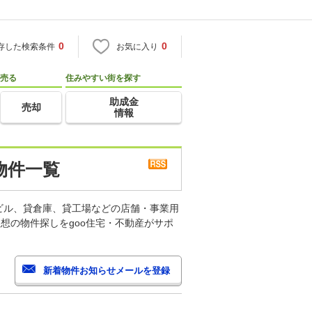
0
0
存した検索条件
お気に入り
売る
住みやすい街を探す
助成金
売却
情報
物件一覧
ビル、貸倉庫、貸工場などの店舗・事業用
想の物件探しをgoo住宅・不動産がサポ