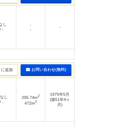
 なし
-
-
 -
-
お問い合わせ(無料)
りに追加
1975年5月
2
 なし
205.74m
(築51年4ヶ
2
 -
472m
月)