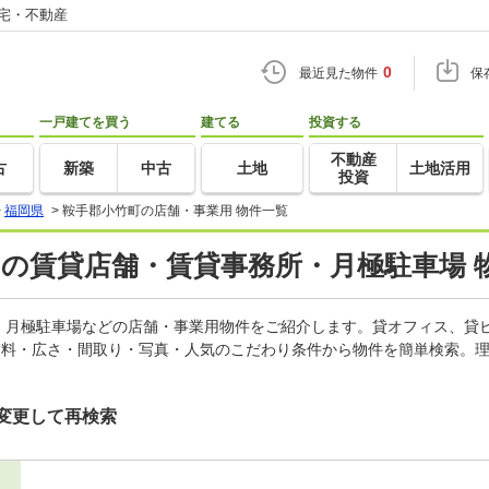
住宅・不動産
0
最近見た物件
保
一戸建てを買う
建てる
投資する
不動産
古
新築
中古
土地
土地活用
投資
>
福岡県
>
鞍手郡小竹町の店舗・事業用 物件一覧
)の賃貸店舗・賃貸事務所・月極駐車場 
、月極駐車場などの店舗・事業用物件をご紹介します。貸オフィス、貸
賃料・広さ・間取り・写真・人気のこだわり条件から物件を簡単検索。理
変更して再検索