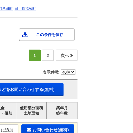
郡糸田町
田川郡福智町
この条件を保存
1
2
次へ
表示件数
などをお問い合わせする(無料)
敷金
使用部分面積
築年月
引・償却
土地面積
築年数
お問い合わせ(無料)
りに追加