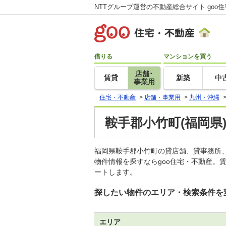
NTTグループ運営の不動産総合サイト goo
借りる
マンションを買う
店舗･
賃貸
新築
中
事業用
住宅・不動産
>
店舗・事業用
>
九州・沖縄
鞍手郡小竹町(福岡県
福岡県鞍手郡小竹町の貸店舗、貸事務所
物件情報を探すならgoo住宅・不動産。
ートします。
探したい物件のエリア・検索条件を
エリア