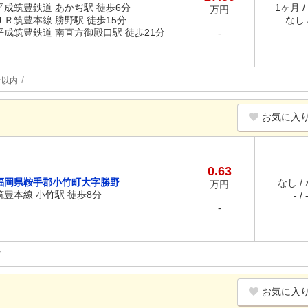
平成筑豊鉄道 あかぢ駅 徒歩6分
1ヶ月 /
万円
ＪＲ筑豊本線 勝野駅 徒歩15分
なし /
平成筑豊鉄道 南直方御殿口駅 徒歩21分
-
分以内
お気に入
0.63
福岡県鞍手郡小竹町大字勝野
なし /
万円
筑豊本線 小竹駅 徒歩8分
- / 
-
お気に入