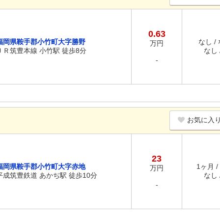
0.63
福岡県鞍手郡小竹町大字勝野
なし /
万円
ＪＲ筑豊本線 小竹駅 徒歩8分
なし /
-
お気に入
23
福岡県鞍手郡小竹町大字赤地
1ヶ月 /
万円
平成筑豊鉄道 あかぢ駅 徒歩10分
なし /
-