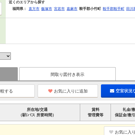
近くのエリアから探す
福岡県：
直方市
飯塚市
宮若市
嘉麻市
鞍手郡小竹町
鞍手郡鞍手町
田川
間取り図付き表示
お気に入りに追加
空室状況
所在地/交通
賃料
礼金/
（駅/バス 所要時間）
管理費等
保証金/敷
お気に入